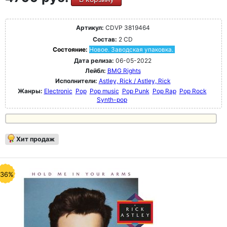
Артикул:
CDVP 3819464
Состав:
2 CD
Состояние:
Новое. Заводская упаковка.
Дата релиза:
06-05-2022
Лейбл:
BMG Rights
Исполнители:
Astley, Rick / Astley, Rick
Жанры:
Electronic
Pop
Pop music
Pop Punk
Pop Rap
Pop Rock
Synth-pop
Хит продаж
-36%