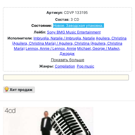
Артикул:
CDVP 133195
Состав:
3 CD
Состояние:
Новое. Заводская упаковка.
Лейбл:
Sony BMG Music Entertainment
Исполнители:
Imbruglia, Natalie / Imbruglia, Natalie
Aguilera, Christina
(Aguilera, Christina María) / Aguilera, Christina (Aguilera, Christina
María)
Lennox, Annie / Lennox, Annie
Michael, George / Майкл,
Джордж
Показать больше
Жанры:
Compilation
Pop music
Хит продаж