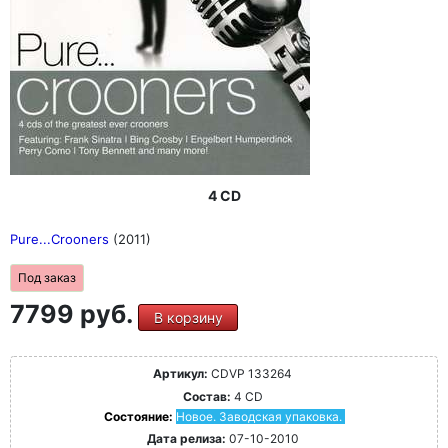
4 CD
Pure...Crooners
(2011)
Под заказ
7799 руб.
В корзину
Артикул:
CDVP 133264
Состав:
4 CD
Состояние:
Новое. Заводская упаковка.
Дата релиза:
07-10-2010