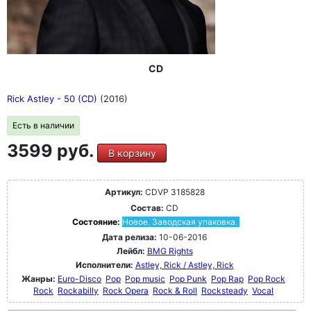
CD
Rick Astley - 50 (CD)
(2016)
Есть в наличии
3599 руб.
В корзину
Артикул:
CDVP 3185828
Состав:
CD
Состояние:
Новое. Заводская упаковка.
Дата релиза:
10-06-2016
Лейбл:
BMG Rights
Исполнители:
Astley, Rick / Astley, Rick
Жанры:
Euro-Disco
Pop
Pop music
Pop Punk
Pop Rap
Pop Rock
Rock
Rockabilly
Rock Opera
Rock & Roll
Rocksteady
Vocal