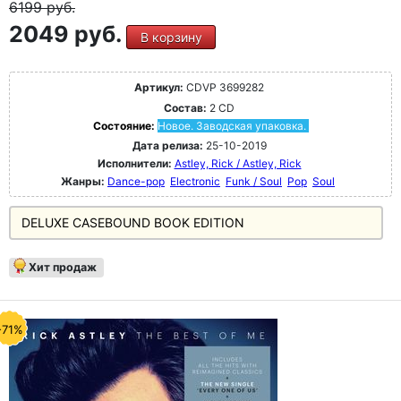
6199
руб.
2049 руб.
В корзину
Артикул:
CDVP 3699282
Состав:
2 CD
Состояние:
Новое. Заводская упаковка.
Дата релиза:
25-10-2019
Исполнители:
Astley, Rick / Astley, Rick
Жанры:
Dance-pop
Electronic
Funk / Soul
Pop
Soul
DELUXE CASEBOUND BOOK EDITION
Хит продаж
-71%