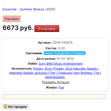
Essential - Summer Breeze
(2010)
Под заказ
6673 руб.
В корзину
Артикул:
CDVP 133073
Состав:
3 CD
Состояние:
Новое. Заводская упаковка.
Дата релиза:
01-01-2010
Лейбл:
Sony BMG Music Entertainment
Исполнители:
Presley, Elvis / Presley, Elvis
Imbruglia, Natalie /
Imbruglia, Natalie
Jacksons (The) / Джексонс
Isley Brothers, The /
Айли Бразерс
Показать больше
Жанры:
Рок
Хит продаж