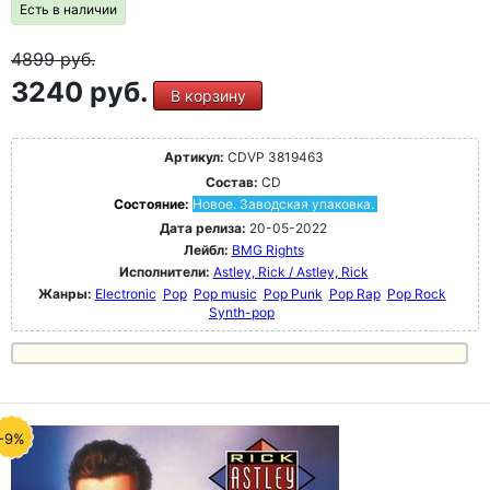
Есть в наличии
4899
руб.
3240 руб.
В корзину
Артикул:
CDVP 3819463
Состав:
CD
Состояние:
Новое. Заводская упаковка.
Дата релиза:
20-05-2022
Лейбл:
BMG Rights
Исполнители:
Astley, Rick / Astley, Rick
Жанры:
Electronic
Pop
Pop music
Pop Punk
Pop Rap
Pop Rock
Synth-pop
-9%