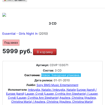
3 CD
Essential - Girls Night In
(2010)
Под заказ
5999 руб.
В корзину
Артикул:
CDVP 133071
Состав:
3 CD
Состояние:
Новое. Заводская упаковка.
Дата релиза:
01-01-2010
Лейбл:
Sony BMG Music Entertainment
Исполнители:
Imbruglia, Natalie / Imbruglia, Natalie
Europe (band) /
Europe (band)
Lauper, Cyndi (Lauper, Cynthia Ann Stephanie) / Lauper,
Cyndi (Lauper, Cynthia Ann Stephanie)
Aguilera, Christina (Aguilera,
Christina María) / Aguilera, Christina (Aguilera, Christina María)