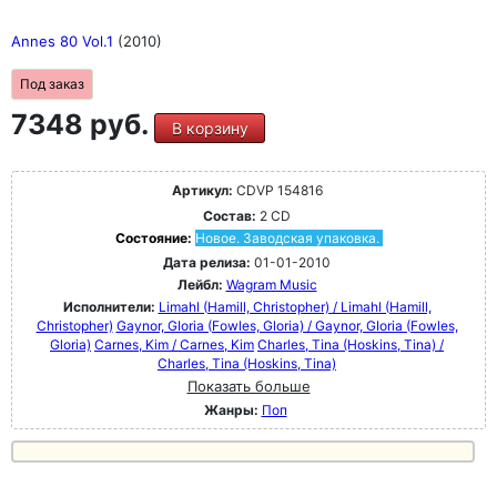
Annes 80 Vol.1
(2010)
Под заказ
7348 руб.
В корзину
Артикул:
CDVP 154816
Состав:
2 CD
Состояние:
Новое. Заводская упаковка.
Дата релиза:
01-01-2010
Лейбл:
Wagram Music
Исполнители:
Limahl (Hamill, Christopher) / Limahl (Hamill,
Christopher)
Gaynor, GIoria (Fowles, Gloria) / Gaynor, GIoria (Fowles,
Gloria)
Carnes, Kim / Carnes, Kim
Charles, Tina (Hoskins, Tina) /
Charles, Tina (Hoskins, Tina)
Показать больше
Жанры:
Поп