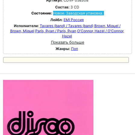
Артикул:
CDVP 058308
Состав:
3 CD
Состояние:
Новое. Заводская упаковка.
Лейбл:
EMI Россия
Исполнители:
Tavares (band) / Tavares (band)
Brown, Miquel /
Brown, Miquel
Paris, Ryan / Paris, Ryan
O'Connor, Hazel / O'Connor,
Hazel
Показать больше
Жанры:
Поп