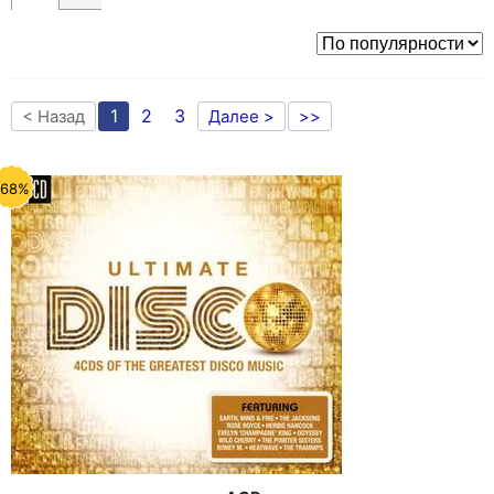
1
2
3
< Назад
Далее >
>>
-68%