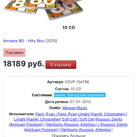
10 CD
Annees 80 - Hits Box
(2010)
Под заказ
18189 руб.
В корзину
Артикул:
CDVP 154766
Состав:
10 CD
Состояние:
Новое. Заводская упаковка.
Дата релиза:
01-01-2010
Лейбл:
Wagram Music
Исполнители:
Paris, Ryan / Paris, Ryan
Limahl (Hamill, Christopher) /
Limahl (Hamill, Christopher)
Soft Cell / Soft Cell
Roussos, Demis
(Αρτέμιος Ρούσσος); (Ventouris-Roussos, Artemios ) / Roussos, Demis
(Αρτέμιος Ρούσσος); (Ventouris-Roussos, Artemios )
Показать больше