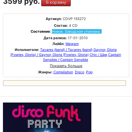
3599 руб.
В корзину
Артикул:
CDVP 155272
Состав:
4 CD
Состояние:
Новое. Заводская упаковка.
Дата релиза:
17-01-2010
Лейбл:
Wagram
Исполнители:
Tavares (band) / Tavares (band)
Gaynor, GIoria
(Fowles, Gloria) / Gaynor, GIoria (Fowles, Gloria)
Chic / Шик
Captain
Sensible / Captain Sensible
Показать больше
Жанры:
Compilation
Disco
Pop