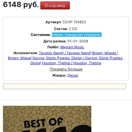
6148 руб.
В корзину
Артикул:
CDVP 154823
Состав:
2 CD
Состояние:
Новое. Заводская упаковка.
Дата релиза:
01-01-2008
Лейбл:
Wagram Music
Исполнители:
Tavares (band) / Tavares (band)
Brown, Miquel /
Brown, Miquel
Gaynor, GIoria (Fowles, Gloria) / Gaynor, GIoria (Fowles,
Gloria)
Houston, Thelma / Houston, Thelma
Показать больше
Жанры:
Диско