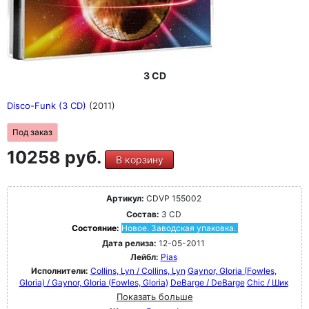
3 CD
Disco-Funk (3 CD)
(2011)
Под заказ
10258 руб.
В корзину
Артикул:
CDVP 155002
Состав:
3 CD
Состояние:
Новое. Заводская упаковка.
Дата релиза:
12-05-2011
Лейбл:
Pias
Исполнители:
Collins, Lyn / Collins, Lyn
Gaynor, GIoria (Fowles,
Gloria) / Gaynor, GIoria (Fowles, Gloria)
DeBarge / DeBarge
Chic / Шик
Показать больше