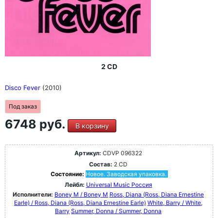
2 CD
Disco Fever
(2010)
Под заказ
6748 руб.
В корзину
Артикул:
CDVP 096322
Состав:
2 CD
Состояние:
Новое. Заводская упаковка.
Лейбл:
Universal Music Россия
Исполнители:
Boney M / Boney M
Ross, Diana (Ross, Diana Ernestine
Earle) / Ross, Diana (Ross, Diana Ernestine Earle)
White, Barry / White,
Barry
Summer, Donna / Summer, Donna