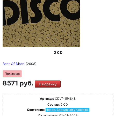
2 CD
Best Of Disco
(2008)
Под заказ
8571 руб.
В корзину
Артикул:
CDVP 154848
Состав:
2 CD
Состояние:
Новое. Заводская упаковка.
Дата релиза:
01-01-2008