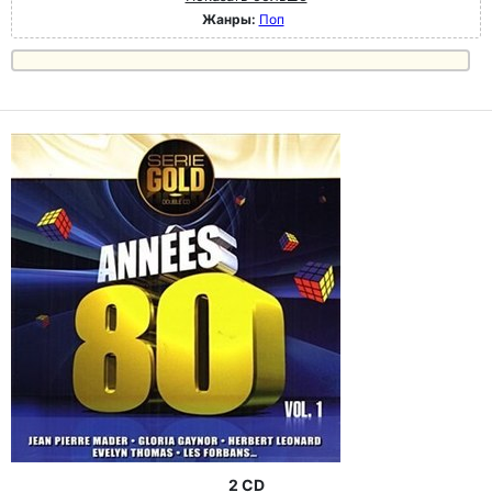
Жанры:
Поп
2 CD