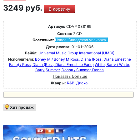
3249 руб.
В корзину
Артикул:
CDVP 038169
Состав:
2 CD
Состояние:
Новое. Заводская упаковка.
Дата релиза:
01-01-2006
Лейбл:
Universal Music Group International (UMGI)
Исполнители:
Boney M / Boney M
Ross, Diana (Ross, Diana Ernestine
Earle) / Ross, Diana (Ross, Diana Ernestine Earle)
White, Barry / White,
Barry
Summer, Donna / Summer, Donna
Показать больше
Жанры:
R&B
Диско
Хит продаж