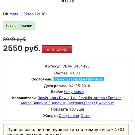
4 CDs
Ultimate... Disco
(2018)
Есть в наличии
8049
руб.
2550 руб.
В корзину
Артикул:
CDVP 3464498
Состав:
4 CDs
Состояние:
Новое. Заводская упаковка.
Дата релиза:
04-05-2018
Лейбл:
Sony Music
Исполнители:
Rawls, Lou / Rawls, Lou
Franklin, Aretha / Franklin,
Aretha
Boney M / Boney M
Jacksons (The) / Джексонс
Показать больше
Жанры:
Compilation
Disco
Лучшие исполнители, лучшие хиты и жемчужины - 4 CD
по цене карманных денег.