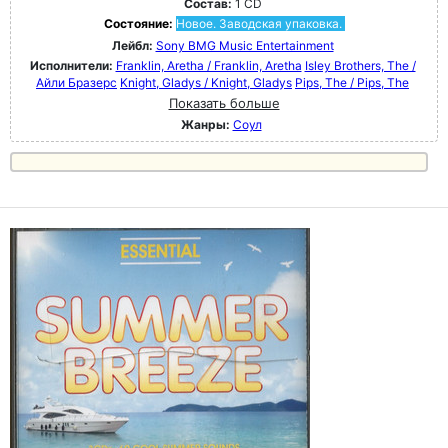
Состав:
1 CD
Состояние:
Новое. Заводская упаковка.
Лейбл:
Sony BMG Music Entertainment
Исполнители:
Franklin, Aretha / Franklin, Aretha
Isley Brothers, The /
Айли Бразерс
Knight, Gladys / Knight, Gladys
Pips, The / Pips, The
Показать больше
Жанры:
Соул