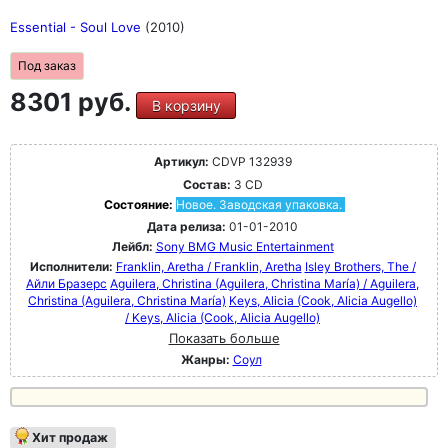
Essential - Soul Love
(2010)
Под заказ
8301 руб.
В корзину
Артикул:
CDVP 132939
Состав:
3 CD
Состояние:
Новое. Заводская упаковка.
Дата релиза:
01-01-2010
Лейбл:
Sony BMG Music Entertainment
Исполнители:
Franklin, Aretha / Franklin, Aretha
Isley Brothers, The /
Айли Бразерс
Aguilera, Christina (Aguilera, Christina María) / Aguilera,
Christina (Aguilera, Christina María)
Keys, Alicia (Cook, Alicia Augello)
/ Keys, Alicia (Cook, Alicia Augello)
Показать больше
Жанры:
Соул
Хит продаж