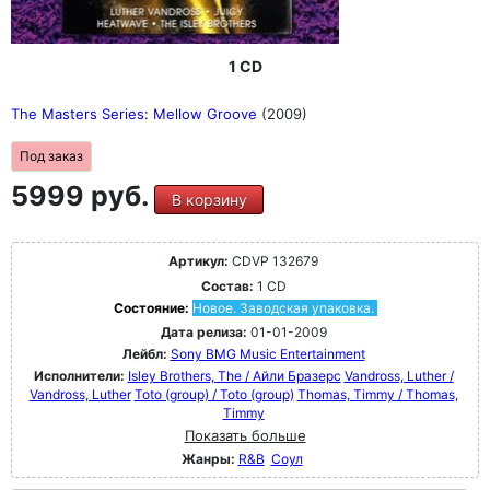
1 CD
The Masters Series: Mellow Groove
(2009)
Под заказ
5999 руб.
В корзину
Артикул:
CDVP 132679
Состав:
1 CD
Состояние:
Новое. Заводская упаковка.
Дата релиза:
01-01-2009
Лейбл:
Sony BMG Music Entertainment
Исполнители:
Isley Brothers, The / Айли Бразерс
Vandross, Luther /
Vandross, Luther
Toto (group) / Toto (group)
Thomas, Timmy / Thomas,
Timmy
Показать больше
Жанры:
R&B
Соул