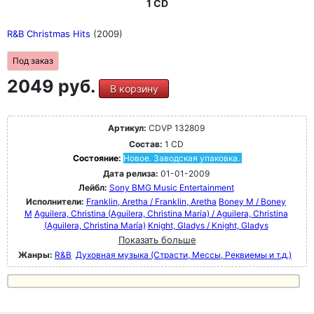
1 CD
R&B Christmas Hits
(2009)
Под заказ
2049 руб.
В корзину
Артикул:
CDVP 132809
Состав:
1 CD
Состояние:
Новое. Заводская упаковка.
Дата релиза:
01-01-2009
Лейбл:
Sony BMG Music Entertainment
Исполнители:
Franklin, Aretha / Franklin, Aretha
Boney M / Boney
M
Aguilera, Christina (Aguilera, Christina María) / Aguilera, Christina
(Aguilera, Christina María)
Knight, Gladys / Knight, Gladys
Показать больше
Жанры:
R&B
Духовная музыка (Страсти, Мессы, Реквиемы и т.д.)