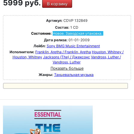
5999 руб.
В корзину
Артикул:
CDVP 132849
Состав:
1 CD
Состояние:
Новое. Заводская упаковка.
Дата релиза:
01-01-2009
Лейбл:
Sony BMG Music Entertainment
Исполнители:
Franklin, Aretha / Franklin, Aretha
Houston, Whitney /
Houston, Whitney
Jacksons (The) / Джексонс
Vandross, Luther /
Vandross, Luther
Показать больше
Жанры:
Танцевальная музыка