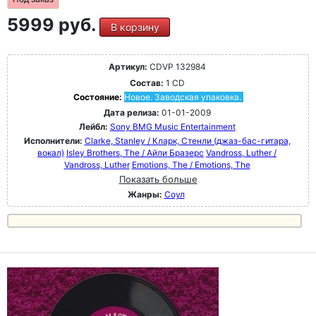
5999 руб.
В корзину
Артикул:
CDVP 132984
Состав:
1 CD
Состояние:
Новое. Заводская упаковка.
Дата релиза:
01-01-2009
Лейбл:
Sony BMG Music Entertainment
Исполнители:
Clarke, Stanley / Кларк, Стенли (джаз-бас-гитара,
вокал)
Isley Brothers, The / Айли Бразерс
Vandross, Luther /
Vandross, Luther
Emotions, The / Emotions, The
Показать больше
Жанры:
Соул