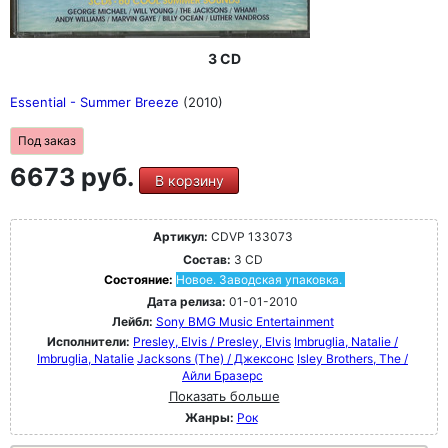
3 CD
Essential - Summer Breeze
(2010)
Под заказ
6673 руб.
В корзину
Артикул:
CDVP 133073
Состав:
3 CD
Состояние:
Новое. Заводская упаковка.
Дата релиза:
01-01-2010
Лейбл:
Sony BMG Music Entertainment
Исполнители:
Presley, Elvis / Presley, Elvis
Imbruglia, Natalie /
Imbruglia, Natalie
Jacksons (The) / Джексонс
Isley Brothers, The /
Айли Бразерс
Показать больше
Жанры:
Рок