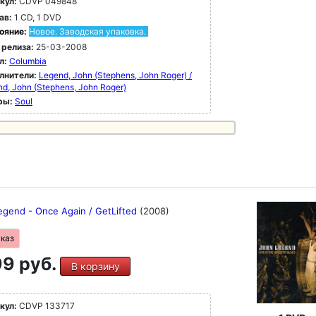
кул:
CDVP 049848
ав:
1 CD, 1 DVD
ояние:
Новое. Заводская упаковка.
 релиза:
25-03-2008
л:
Columbia
лнители:
Legend, John (Stephens, John Roger) /
d, John (Stephens, John Roger)
ры:
Soul
egend - Once Again / GetLifted
(2008)
аказ
9 руб.
В корзину
кул:
CDVP 133717