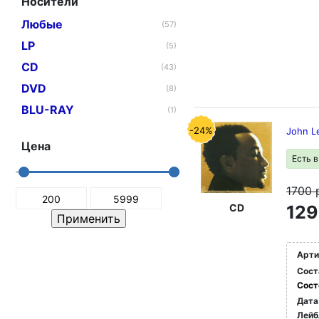
Носители
Любые
(57)
LP
(5)
CD
(43)
DVD
(8)
BLU-RAY
(1)
-24%
John L
Цена
Есть 
1700
CD
129
Арти
Сост
Сост
Дата
Лейб