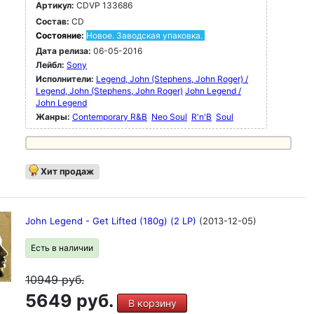
Артикул:
CDVP 133686
Состав:
CD
Состояние:
Новое. Заводская упаковка.
Дата релиза:
06-05-2016
Лейбл:
Sony
Исполнители:
Legend, John (Stephens, John Roger) /
Legend, John (Stephens, John Roger)
John Legend /
John Legend
Жанры:
Contemporary R&B
Neo Soul
R'n'B
Soul
Хит продаж
John Legend - Get Lifted (180g) (2 LP)
(2013-12-05)
Есть в наличии
10949
руб.
5649 руб.
В корзину