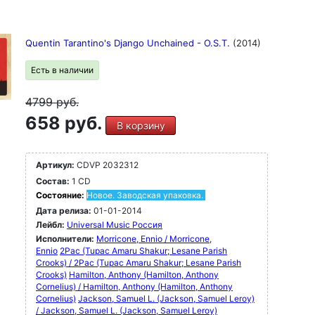
Quentin Tarantino's Django Unchained - O.S.T.
(2014)
Есть в наличии
4799
руб.
658 руб.
В корзину
Артикул:
CDVP 2032312
Состав:
1 CD
Состояние:
Новое. Заводская упаковка.
Дата релиза:
01-01-2014
Лейбл:
Universal Music Россия
Исполнители:
Morricone, Ennio / Morricone,
Ennio
2Pac (Tupac Amaru Shakur; Lesane Parish
Crooks) / 2Pac (Tupac Amaru Shakur; Lesane Parish
Crooks)
Hamilton, Anthony (Hamilton, Anthony
Cornelius) / Hamilton, Anthony (Hamilton, Anthony
Cornelius)
Jackson, Samuel L. (Jackson, Samuel Leroy)
/ Jackson, Samuel L. (Jackson, Samuel Leroy)