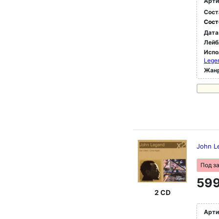
Арти
Сост
Сост
Дата
Лейб
Испо
Legen
Жан
John L
Под з
599
2 CD
Арти