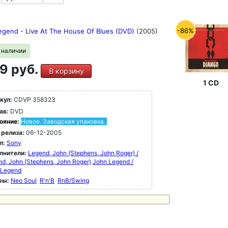
-86%
egend - Live At The House Of Blues (DVD)
(2005)
в наличии
9 руб.
В корзину
1 CD
кул:
CDVP 358323
ав:
DVD
ояние:
Новое. Заводская упаковка.
 релиза:
06-12-2005
л:
Sony
лнители:
Legend, John (Stephens, John Roger) /
d, John (Stephens, John Roger)
John Legend /
 Legend
ры:
Neo Soul
R'n'B
RnB/Swing