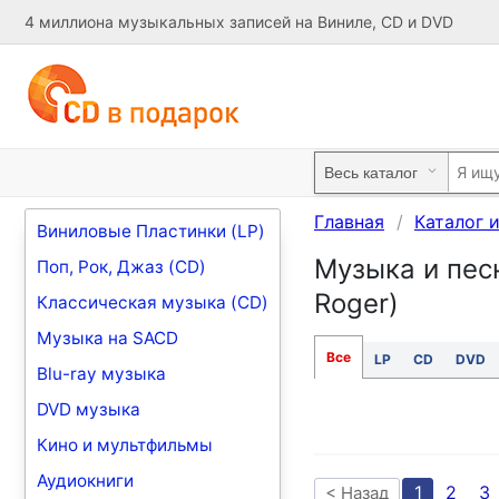
4 миллиона музыкальных записей на Виниле, CD и DVD
Главная
Каталог 
Виниловые Пластинки (LP)
Музыка и песн
Поп, Рок, Джаз (CD)
Roger)
Классическая музыка (CD)
Музыка на SACD
Все
LP
CD
DVD
Blu-ray музыка
DVD музыка
Кино и мультфильмы
Аудиокниги
1
2
3
< Назад