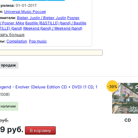
 релиза:
01-01-2017
л:
Universal Music Россия
лнители:
Bieber, Justin / Bieber, Justin
Posner,
/ Posner, Mike
Bastille (BΔSTILLE) (band) / Bastille
ILLE) (band)
Weekend (band) / Weekend (band)
зать больше
ры:
Compilation
Pop music
 продаж
-39%
gend - Evolver (Deluxe Edition CD + DVD) (1 CD, 1
2008)
в наличии
руб.
CD
9 руб.
В корзину