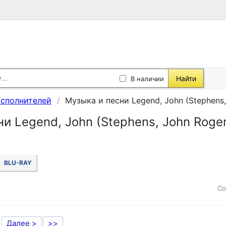
Найти
В наличии
исполнителей
Музыка и песни Legend, John (Stephens, 
и Legend, John (Stephens, John Roger
BLU-RAY
Со
Далее >
>>