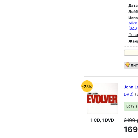
Дата
Лейб
Испо
Mike 
(BΔST
Пока
Жан
Хит
-23%
John Le
DVD)
(
Есть 
2199
1 CD, 1 DVD
169