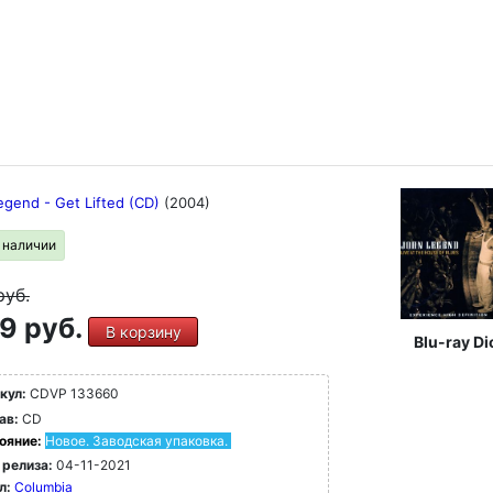
egend - Get Lifted (CD)
(2004)
в наличии
руб.
9 руб.
В корзину
Blu-ray Di
кул:
CDVP 133660
ав:
CD
ояние:
Новое. Заводская упаковка.
 релиза:
04-11-2021
л:
Columbia