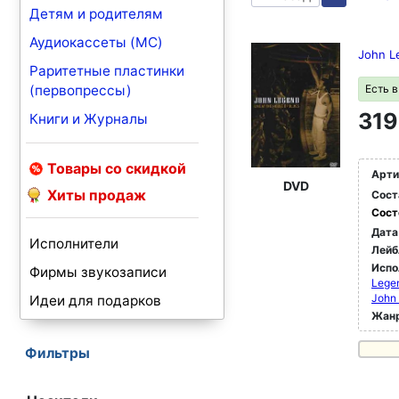
Детям и родителям
Аудиокассеты (MC)
John L
Раритетные пластинки
(первопрессы)
Есть 
319
Книги и Журналы
Товары со скидкой
Арти
DVD
Хиты продаж
Сост
Сост
Дата
Исполнители
Лейб
Испо
Фирмы звукозаписи
Legen
John
Идеи для подарков
Жан
Фильтры