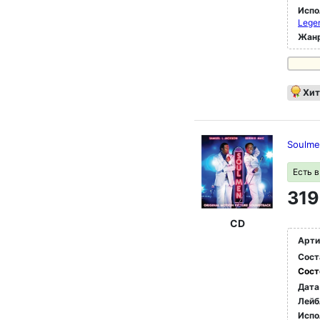
Испо
Legen
Жан
Хит
Soulmen
Есть 
319
CD
Арти
Сост
Сост
Дата
Лейб
Испо