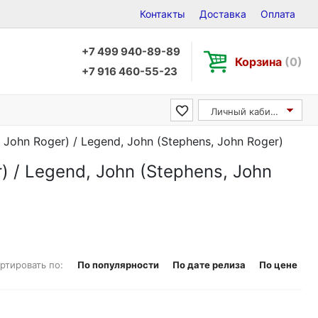
Контакты
Доставка
Оплата
+7 499 940-89-89
Корзина
(0)
+7 916 460-55-23
Личный кабинет
John Roger) / Legend, John (Stephens, John Roger)
) / Legend, John (Stephens, John
ртировать по:
По популярности
По дате релиза
По цене