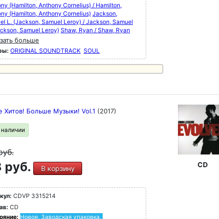
ny (Hamilton, Anthony Cornelius) / Hamilton,
ny (Hamilton, Anthony Cornelius)
Jackson,
l L. (Jackson, Samuel Leroy) / Jackson, Samuel
ackson, Samuel Leroy)
Shaw, Ryan / Shaw, Ryan
зать больше
ры:
ORIGINAL SOUNDTRACK
SOUL
 Хитов! Больше Музыки! Vol.1
(2017)
в наличии
руб.
 руб.
CD
В корзину
кул:
CDVP 3315214
ав:
CD
ояние:
Новое. Заводская упаковка.