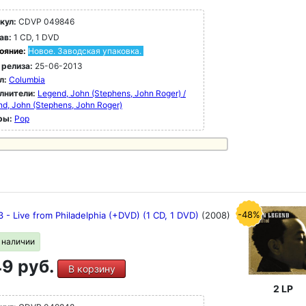
кул:
CDVP 049846
ав:
1 CD, 1 DVD
ояние:
Новое. Заводская упаковка.
 релиза:
25-06-2013
л:
Columbia
лнители:
Legend, John (Stephens, John Roger) /
d, John (Stephens, John Roger)
ры:
Pop
-48%
 - Live from Philadelphia (+DVD) (1 CD, 1 DVD)
(2008)
в наличии
9 руб.
В корзину
2 LP