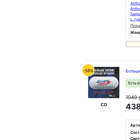
Antho
Antho
Samue
L. (J
Пока
Жан
-58%
Больше
Есть 
1049
CD
438
Арти
Сост
Сост