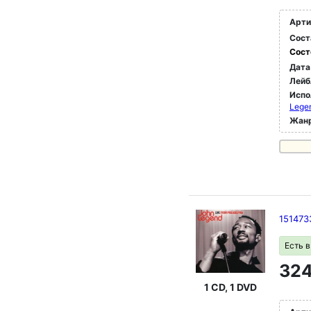
Арти
Сост
Сост
Дата
Лейб
Испо
Legen
Жан
1514733
Есть 
324
1 CD, 1 DVD