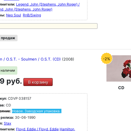
лнители:
Legend, John (Stephens, John Roger) /
d, John (Stephens, John Roger)
ры:
Neo Soul
RnB/Swing
 продаж
-2%
 / O.S.T. - Soulmen / O.S.T. (CD)
(2008)
в наличии
9 руб.
В корзину
CD
кул:
CDVP 038157
ав:
CD
ояние:
Новое. Заводская упаковка.
 релиза:
30-06-1990
л:
Stax
лнители:
Floyd, Eddie / Floyd, Eddie
Hamilton,