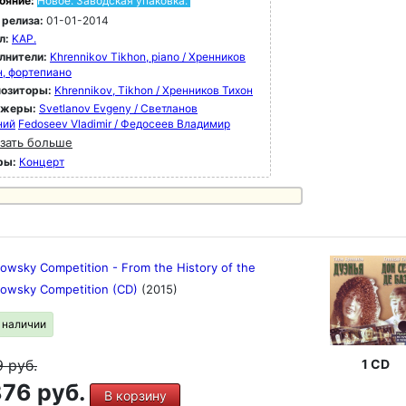
ояние:
Новое. Заводская упаковка.
 релиза:
01-01-2014
л:
KAP.
лнители:
Khrennikov Tikhon, piano / Хренников
н, фортепиано
озиторы:
Khrennikov, Tikhon / Хренников Тихон
ижеры:
Svetlanov Evgeny / Светланов
ний
Fedoseev Vladimir / Федосеев Владимир
зать больше
ры:
Концерт
owsky Competition - From the History of the
kowsky Competition (CD)
(2015)
в наличии
9
руб.
1 CD
76 руб.
В корзину