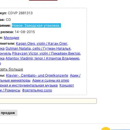
кул:
CDVP 2881313
ав:
CD
ояние:
Новое. Заводская упаковка.
 релиза:
14-08-2015
л:
Мелодия
лнители:
Kagan Oleg, violin / Каган Oлег,
пка
Gutman Natalia, cello / Гутман Наталья,
ончель
Pikayzen Victor, violin / Пикайзен Виктор,
пка
Atlantov Vladimir, tenor / Атлантов Владимир,
р
зать больше
ры:
Klavier-, Cembalo- und Orgelkonzerte
Арии /
льные миниатюры
Арии и сцены из опер
рная и инструментальная музыка
Концерт
и / Романсы
Фортепьяно соло
 продаж