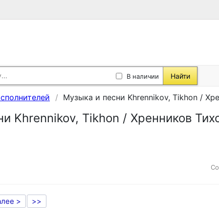
Найти
В наличии
исполнителей
Музыка и песни Khrennikov, Tikhon / Хр
и Khrennikov, Tikhon / Хренников Тих
Со
алее >
>>