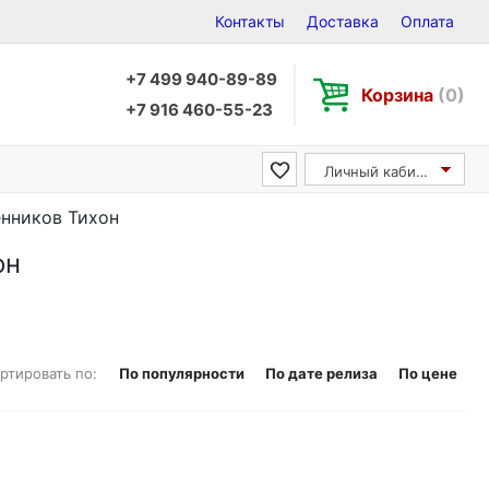
Контакты
Доставка
Оплата
+7 499 940-89-89
Корзина
(0)
+7 916 460-55-23
Личный кабинет
енников Тихон
он
ртировать по:
По популярности
По дате релиза
По цене