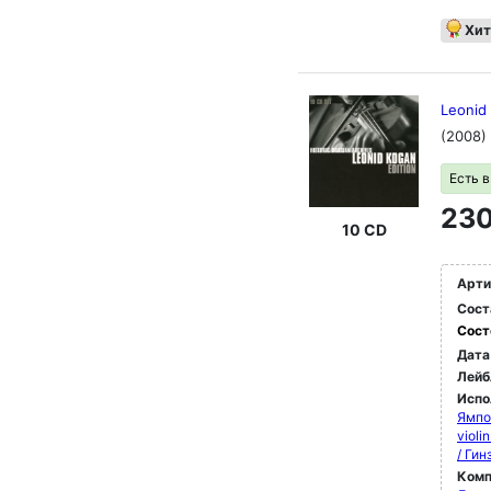
Хит
Leonid 
(2008)
Есть 
230
10 CD
Арти
Сост
Сост
Дата
Лейб
Испо
Ямпо
violi
/ Ги
Комп