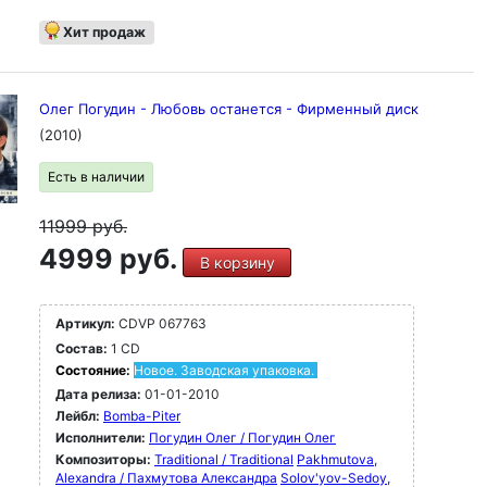
Хит продаж
Олег Погудин - Любовь останется - Фирменный диск
(2010)
Есть в наличии
11999
руб.
4999 руб.
В корзину
Артикул:
CDVP 067763
Состав:
1 CD
Состояние:
Новое. Заводская упаковка.
Дата релиза:
01-01-2010
Лейбл:
Bomba-Piter
Исполнители:
Погудин Олег / Погудин Олег
Композиторы:
Traditional / Traditional
Pakhmutova,
Alexandra / Пахмутова Александра
Solov'yov-Sedoy,