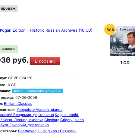
 продаж
-58%
Kogan Edition - Historic Russian Archives (10 CD)
в наличии
36 руб.
В корзину
1 CD
кул:
CDVP 024128
ав:
10 CD
ояние:
Новое. Заводская упаковка.
 релиза:
07-06-2006
л:
Brilliant Classics
лнители:
Yampolsky Vladimir, piano /
льский Владимир, фортепиано
Kogan Leonid,
n / Коган Леонид, скрипка
Ginsburg Grigory, piano
нзбург Григорий, фортепиано
озиторы:
Beethoven, Ludvig van / Бетховен