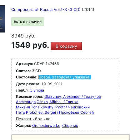
Composers of Russia Vol.1-3 (3 CD)
(2014)
Есть в наличии
8949
руб.
1549 руб.
В корзину
Артикул:
CDVP 147486
Состав:
3 CD
Состояние:
Новое. Заводская упаковка.
Дата релиза:
19-09-2011
Лейбл:
Olympia
Композиторы:
Glazunov, Alexander / Глазунов
Александр
Glinka, Mikhail / Глинка
Михаил
Tchaikovsky, Pyotr / Чайковский
Пётр
Prokofiev, Sergei / Прокофьев Сергей
Показать больше
Жанры:
Orchesterwerke
Сборник