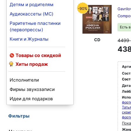
Детям и родителям
-90%
Gavrilo
Аудиокассеты (MC)
Compos
Раритетные пластинки
Есть 
(первопрессы)
Книги и Журналы
CD
4499
438
Товары со скидкой
Хиты продаж
Арти
Сост
Сост
Исполнители
Дата
Фирмы звукозаписи
Лейб
Испо
Идеи для подарков
форт
Тать
скри
Фильтры
форт
Пока
Жан