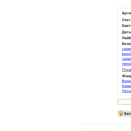
Арти
Сост
Сост
Дата
Лейб
Испо
скри
виол
скри
тено
Пока
Жан
Вока
Каме
Песн
Хит