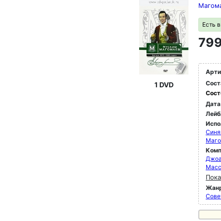
Магома
Есть 
799
Арти
Сост
1 DVD
Сост
Дата
Лейб
Испо
Синя
Маго
Комп
Джоа
Масс
Пока
Жан
Сове