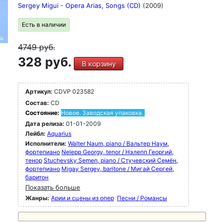
Sergey Migui - Opera Arias, Songs (CD)
(2009)
Есть в наличии
4749
руб.
328 руб.
В корзину
Артикул:
CDVP 023582
Состав:
CD
Состояние:
Новое. Заводская упаковка.
Дата релиза:
01-01-2009
Лейбл:
Aquarius
Исполнители:
Walter Naum, piano / Вальтер Наум,
фортепиано
Nelepp Georgy, tenor / Нэлепп Георгий,
тенор
Stuchevsky Semen, piano / Стучевский Семён,
фортепиано
Migay Sergey, baritone / Мигай Сергей,
баритон
Показать больше
Жанры:
Арии и сцены из опер
Песни / Романсы