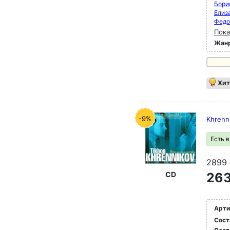
Бори
Елиз
Федо
Пока
Жан
Хит
-9%
Khrenn
Есть 
2899
CD
263
Арти
Сост