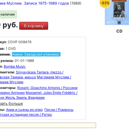
-93%
ев Муслим. Записи 1975-1989 годов
(1989)
в наличии
 руб.
В корзину
CD
кул:
CDVP 008476
ав:
1 DVD
ояние:
Новое. Заводская упаковка.
 релиза:
01-01-1989
л:
Bomba Music
лнители:
Sinyavskaia Tamara, mezzo /
вская Тамара, меццо
Магомаев Муслим /
маев Муслим
озиторы:
Rossini, Gioachino Antonio / Россини
ккино Антонио
Massenet, Jules Émile Frédéric /
не Жюль Эмиль Фредерик
зать больше
ры:
Арии и сцены из опер
Песни / Романсы
тская эстрадная песня / Ретро