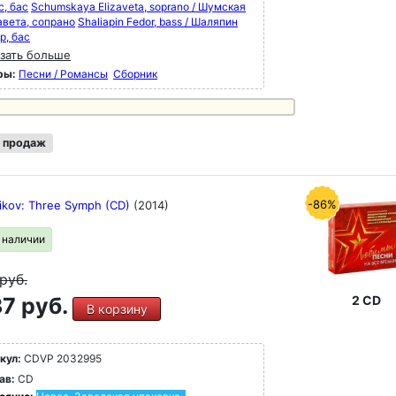
с, бас
Schumskaya Elizaveta, soprano / Шумская
авета, сопрано
Shaliapin Fedor, bass / Шаляпин
р, бас
зать больше
ры:
Песни / Романсы
Сборник
 продаж
-86%
ikov: Three Symph (CD)
(2014)
в наличии
руб.
7 руб.
2 CD
В корзину
кул:
CDVP 2032995
ав:
CD