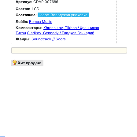
Артикул:
CDVP 007686
Состав:
1 CD
Состояние:
Новое. Заводская упаковка.
Лейбл:
Bomba Music
Композиторы:
Khrennikov, Tikhon / Хренников
Тихон
Gladkov, Gennady / Гладков Геннадий
Жанры:
Soundtrack // Score
Хит продаж