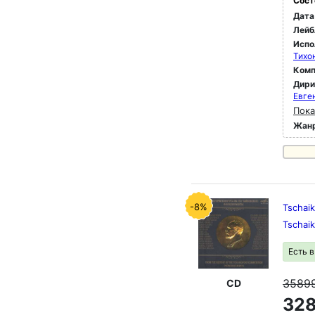
Сост
Дата
Лейб
Испо
Тихо
Комп
Дир
Евге
Пока
Жан
-8%
Tschaik
Tschai
Есть 
3589
CD
328