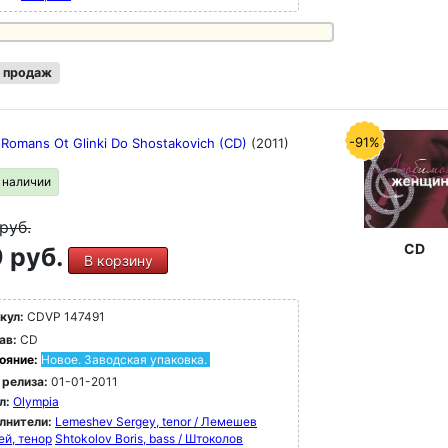
 продаж
-91%
j Romans Ot Glinki Do Shostakovich (CD)
(2011)
в наличии
руб.
CD
 руб.
В корзину
кул:
CDVP 147491
ав:
CD
ояние:
Новое. Заводская упаковка.
 релиза:
01-01-2011
л:
Olympia
лнители:
Lemeshev Sergey, tenor / Лемешев
ей, тенор
Shtokolov Boris, bass / Штоколов