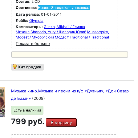
Состав:
2 CD
Состояние:
Новое. Заводская упаковка.
Дата релиза:
01-01-2011
Лейбл:
Olympia
Композиторы:
Glinka, Mikhail / Глинка
Михаил
Shaporin, Yury / Шапорин Юрий
Mussorgsky,
Modest / Мусоргский Модест
Traditional / Traditional
Показать больше
Хит продаж
Музыка кино.Музыка и песни из к/ф «Дуэнья», «Дон Сезар
де Базан»
(2008)
Есть в наличии
799 руб.
В корзину