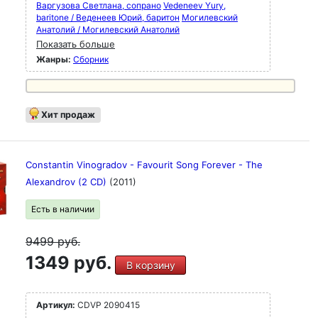
Варгузова Светлана, сопрано
Vedeneev Yury,
baritone / Веденеев Юрий, баритон
Могилевский
Анатолий / Могилевский Анатолий
Показать больше
Жанры:
Сборник
Хит продаж
Constantin Vinogradov - Favourit Song Forever - The
Alexandrov (2 CD)
(2011)
Есть в наличии
9499
руб.
1349 руб.
В корзину
Артикул:
CDVP 2090415