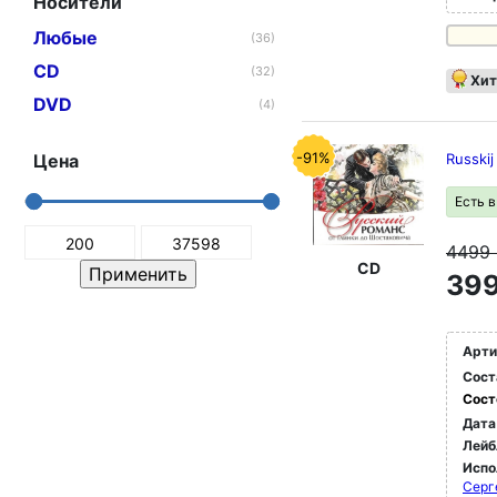
Носители
Любые
(36)
CD
(32)
Хит
DVD
(4)
-91%
Цена
Russki
Есть 
4499
CD
399
Арти
Сост
Сост
Дата
Лейб
Испо
Серг