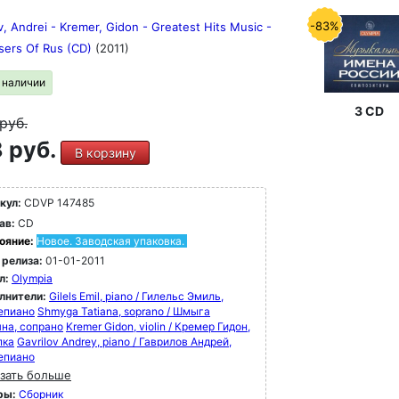
-83%
v, Andrei - Kremer, Gidon - Greatest Hits Music -
ers Of Rus (CD)
(2011)
в наличии
3 CD
руб.
 руб.
В корзину
кул:
CDVP 147485
ав:
CD
ояние:
Новое. Заводская упаковка.
 релиза:
01-01-2011
л:
Olympia
лнители:
Gilels Emil, piano / Гилельс Эмиль,
епиано
Shmyga Tatiana, soprano / Шмыга
яна, сопрано
Kremer Gidon, violin / Кремер Гидон,
пка
Gavrilov Andrey, piano / Гаврилов Андрей,
епиано
зать больше
ры:
Сборник