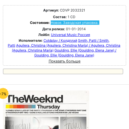
Артикул:
CDVP 2032321
Состав:
1 CD
Состояние:
Новое. Заводская упаковка.
Дата релиза:
01-01-2014
Лейбл:
Universal Music Россия
Исполнители:
Coldplay / Колдплэй
Smith, Patti / Smith,
Patti
Aguilera, Christina (Aguilera, Christina María) / Aguilera, Christina
(Aguilera, Christina María)
Goulding, Ellie (Goulding, Elena Jane) /
Goulding, Ellie (Goulding, Elena Jane)
Показать больше
-7%