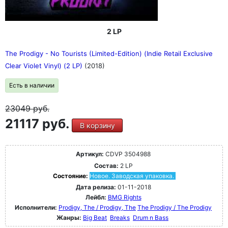
2 LP
The Prodigy - No Tourists (Limited-Edition) (Indie Retail Exclusive
Clear Violet Vinyl) (2 LP)
(2018)
Есть в наличии
23049
руб.
21117 руб.
В корзину
Артикул:
CDVP 3504988
Состав:
2 LP
Состояние:
Новое. Заводская упаковка.
Дата релиза:
01-11-2018
Лейбл:
BMG Rights
Исполнители:
Prodigy, The / Prodigy, The
The Prodigy / The Prodigy
Жанры:
Big Beat
Breaks
Drum n Bass