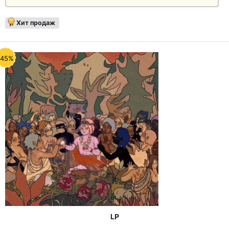
Хит продаж
-45%
LP