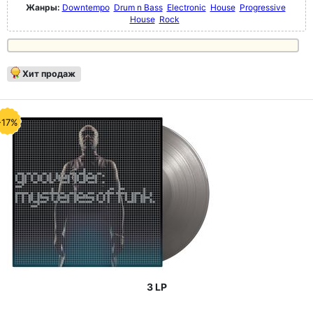
Жанры:
Downtempo
Drum n Bass
Electronic
House
Progressive
House
Rock
Хит продаж
-17%
3 LP