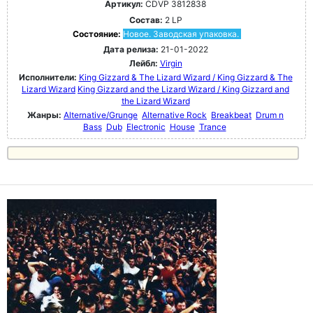
Артикул:
CDVP 3812838
Состав:
2 LP
Состояние:
Новое. Заводская упаковка.
Дата релиза:
21-01-2022
Лейбл:
Virgin
Исполнители:
King Gizzard & The Lizard Wizard / King Gizzard & The
Lizard Wizard
King Gizzard and the Lizard Wizard / King Gizzard and
the Lizard Wizard
Жанры:
Alternative/Grunge
Alternative Rock
Breakbeat
Drum n
Bass
Dub
Electronic
House
Trance