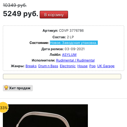
10349
руб.
5249 руб.
В корзину
Артикул:
CDVP 3776786
Состав:
2 LP
Состояние:
Новое. Заводская упаковка.
Дата релиза:
03-09-2021
Лейбл:
ASYLUM
Исполнители:
Rudimental / Rudimental
Жанры:
Breaks
Drum n Bass
Electronic
House
Pop
UK Garage
Хит продаж
-33%