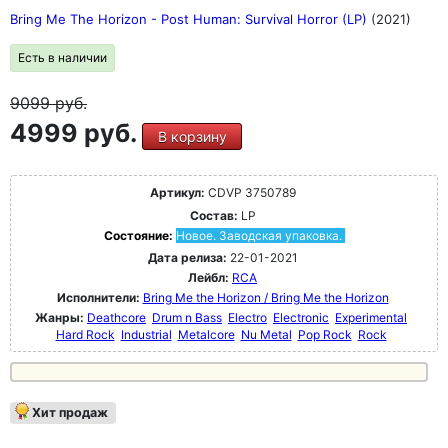
Bring Me The Horizon - Post Human: Survival Horror (LP)
(2021)
Есть в наличии
9099
руб.
4999 руб.
В корзину
Артикул:
CDVP 3750789
Состав:
LP
Состояние:
Новое. Заводская упаковка.
Дата релиза:
22-01-2021
Лейбл:
RCA
Исполнители:
Bring Me the Horizon / Bring Me the Horizon
Жанры:
Deathcore
Drum n Bass
Electro
Electronic
Experimental
Hard Rock
Industrial
Metalcore
Nu Metal
Pop Rock
Rock
Хит продаж