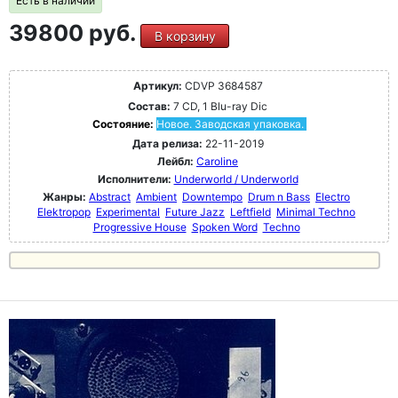
Есть в наличии
39800 руб.
В корзину
Артикул:
CDVP 3684587
Состав:
7 CD, 1 Blu-ray Dic
Состояние:
Новое. Заводская упаковка.
Дата релиза:
22-11-2019
Лейбл:
Caroline
Исполнители:
Underworld / Underworld
Жанры:
Abstract
Ambient
Downtempo
Drum n Bass
Electro
Elektropop
Experimental
Future Jazz
Leftfield
Minimal Techno
Progressive House
Spoken Word
Techno