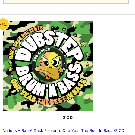
-9%
2 CD
Various – Rub A Duck Presents One Year The Best In Bass /2 CD