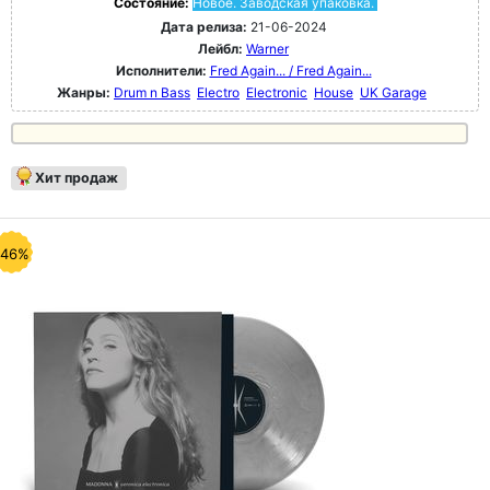
Состояние:
Новое. Заводская упаковка.
Дата релиза:
21-06-2024
Лейбл:
Warner
Исполнители:
Fred Again... / Fred Again...
Жанры:
Drum n Bass
Electro
Electronic
House
UK Garage
Хит продаж
-46%