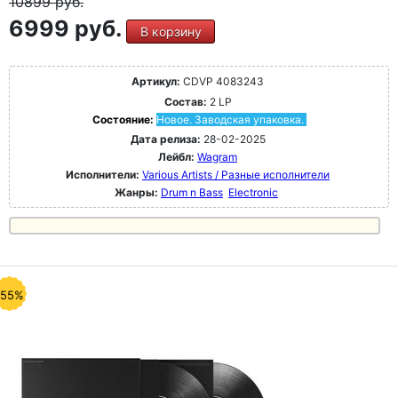
10899
руб.
6999 руб.
В корзину
Артикул:
CDVP 4083243
Состав:
2 LP
Состояние:
Новое. Заводская упаковка.
Дата релиза:
28-02-2025
Лейбл:
Wagram
Исполнители:
Various Artists / Разные исполнители
Жанры:
Drum n Bass
Electronic
-55%