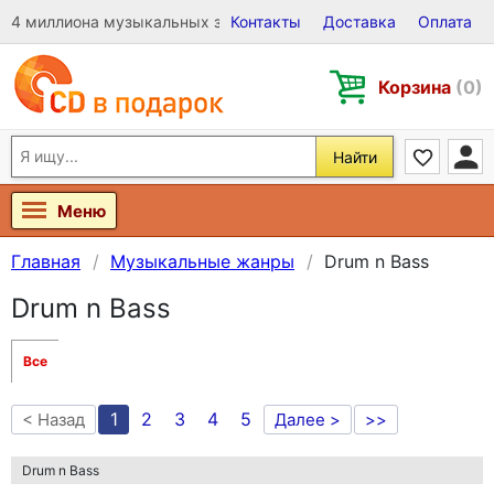
4 миллиона музыкальных записей на Виниле, CD и DVD
Контакты
Доставка
Оплата
Корзина
(0)
Найти
Меню
Главная
Музыкальные жанры
Drum n Bass
Drum n Bass
Все
1
2
3
4
5
< Назад
Далее >
>>
Drum n Bass