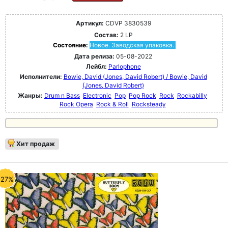
Артикул:
CDVP 3830539
Состав:
2 LP
Состояние:
Новое. Заводская упаковка.
Дата релиза:
05-08-2022
Лейбл:
Parlophone
Исполнители:
Bowie, David (Jones, David Robert) / Bowie, David
(Jones, David Robert)
Жанры:
Drum n Bass
Electronic
Pop
Pop Rock
Rock
Rockabilly
Rock Opera
Rock & Roll
Rocksteady
Хит продаж
-27%