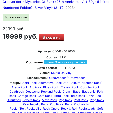
Grooverider - Mysteries Of Funk (25th Anniversary) (180g) (Limited
Numbered Edition) (Silver Vinyl) (3 LP)
(2023)
Есть в наличии
23999
руб.
19999 руб.
В корзину
Артикул:
CDVP 4012606
Состав:
3 LP
Состояние:
Новое. Заводская упаковка.
Дата релиза:
10-11-2023
Лейбл:
Music On Vinyl
Исполнители:
Grooverider / Grooverider
Жанры:
Acid Rock
Alternative Rock
AOR (Album-oriented Rock)
Arena Rock
Art Rock
Blues Rock
Classic Rock
Country Rock
Deathrock
Deutscher Pop und Rock
Drum n Bass
Electronic
Folk
Rock
Garage Rock
Goth Rock
Hard Rock
Indie Rock
Jazz-Rock
Krautrock
Lovers Rock
Math Rock
Pop Rock
Post Rock
Prog Rock
Psychedelic Rock
Pub Rock
Rock
Rockabilly
Rock'n'Roll/Rockabilly
Rock Opera
Rock & Roll
Rocksteady
Soft
Rock
Southern Rock
Space Rock
Stoner Rock
Symphonic Rock