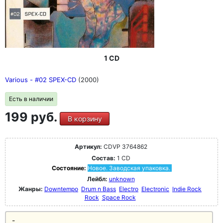
1 CD
Various - #02 SPEX-CD
(2000)
Есть в наличии
199 руб.
В корзину
Артикул:
CDVP 3764862
Состав:
1 CD
Состояние:
Новое. Заводская упаковка.
Лейбл:
unknown
Жанры:
Downtempo
Drum n Bass
Electro
Electronic
Indie Rock
Rock
Space Rock
-