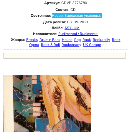
Артикул:
CDVP 3776780
Состав:
CD
Состояние:
Новое. Заводская упаковка.
Дата релиза:
03-09-2021
Лейбл:
ASYLUM
Исполнители:
Rudimental / Rudimental
Жанры:
Breaks
Drum n Bass
House
Pop
Rock
Rockabilly
Rock
Opera
Rock & Roll
Rocksteady
UK Garage