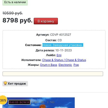
Есть в наличии
10599
руб.
8798 руб.
В корзину
Артикул:
CDVP 4012527
Состав:
CD
Состояние:
Новое. Заводская упаковка.
Дата релиза:
10-11-2023
Лейбл:
Emi
Исполнители:
Chase & Status / Chase & Status
Жанры:
Drum n Bass
Electronic
Pop
Хит продаж
-36%