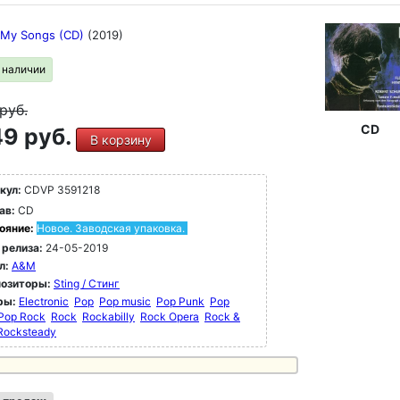
- My Songs (CD)
(2019)
в наличии
руб.
CD
9 руб.
В корзину
кул:
CDVP 3591218
ав:
CD
ояние:
Новое. Заводская упаковка.
 релиза:
24-05-2019
л:
A&M
озиторы:
Sting / Стинг
ры:
Electronic
Pop
Pop music
Pop Punk
Pop
Pop Rock
Rock
Rockabilly
Rock Opera
Rock &
Rocksteady