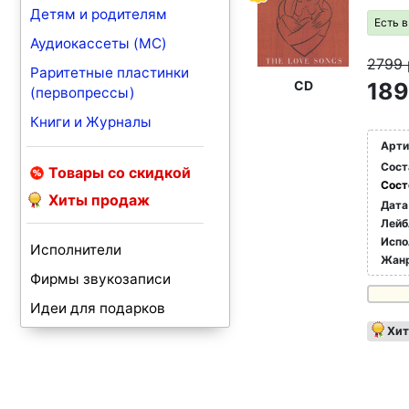
Детям и родителям
Есть 
Аудиокассеты (MC)
2799
Раритетные пластинки
CD
189
(первопрессы)
Книги и Журналы
Арти
Сост
Товары со скидкой
Сост
Хиты продаж
Дата
Лейб
Испо
Исполнители
Жан
Фирмы звукозаписи
Идеи для подарков
Хит