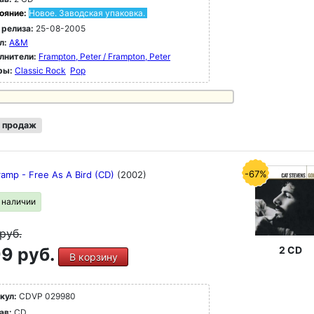
ояние:
Новое. Заводская упаковка.
 релиза:
25-08-2005
л:
A&M
лнители:
Frampton, Peter / Frampton, Peter
ры:
Classic Rock
Pop
 продаж
-67%
ramp - Free As A Bird (CD)
(2002)
в наличии
руб.
9 руб.
2 CD
В корзину
кул:
CDVP 029980
ав:
CD