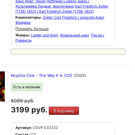
Ханс Йорг, тенор
Holtmeier Ludwig, piano /
Хольтмайер Людвиг, фортепиано
Karl Friedrich Zelter
(1758-1832) / Karl Friedrich Zelter (1758-1832)
Композиторы:
Zelter, Carl Friedrich / Цельтер Карл
Фридрих
Показать больше
Жанры:
Lieder und Arien
Вокальный цикл
Песни /
Романсы
Keyshia Cole - The Way It Is (CD)
(2005)
Есть в наличии
6099
руб.
3199 руб.
В корзину
Артикул:
CDVP 033322
Состав:
CD