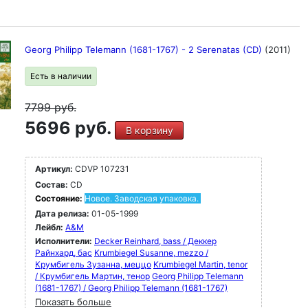
Georg Philipp Telemann (1681-1767) - 2 Serenatas (CD)
(2011)
Есть в наличии
7799
руб.
5696 руб.
В корзину
Артикул:
CDVP 107231
Состав:
CD
Состояние:
Новое. Заводская упаковка.
Дата релиза:
01-05-1999
Лейбл:
A&M
Исполнители:
Decker Reinhard, bass / Деккер
Райнхард, бас
Krumbiegel Susanne, mezzo /
Крумбигель Зузанна, меццо
Krumbiegel Martin, tenor
/ Крумбигель Мартин, тенор
Georg Philipp Telemann
(1681-1767) / Georg Philipp Telemann (1681-1767)
Показать больше