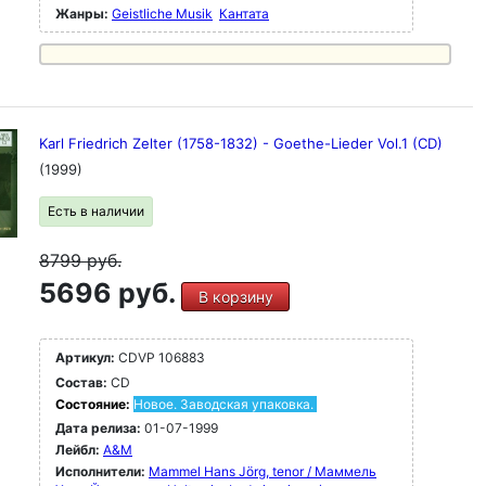
Жанры:
Geistliche Musik
Кантата
Karl Friedrich Zelter (1758-1832) - Goethe-Lieder Vol.1 (CD)
(1999)
Есть в наличии
8799
руб.
5696 руб.
В корзину
Артикул:
CDVP 106883
Состав:
CD
Состояние:
Новое. Заводская упаковка.
Дата релиза:
01-07-1999
Лейбл:
A&M
Исполнители:
Mammel Hans Jörg, tenor / Маммель