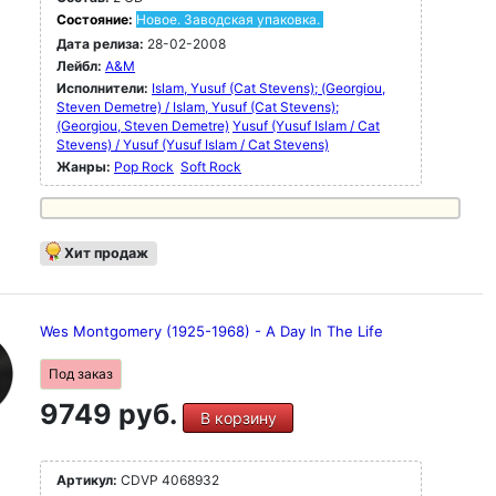
Состояние:
Новое. Заводская упаковка.
Дата релиза:
28-02-2008
Лейбл:
A&M
Исполнители:
Islam, Yusuf (Cat Stevens); (Georgiou,
Steven Demetre) / Islam, Yusuf (Cat Stevens);
(Georgiou, Steven Demetre)
Yusuf (Yusuf Islam / Cat
Stevens) / Yusuf (Yusuf Islam / Cat Stevens)
Жанры:
Pop Rock
Soft Rock
Хит продаж
Wes Montgomery (1925-1968) - A Day In The Life
Под заказ
9749 руб.
В корзину
Артикул:
CDVP 4068932