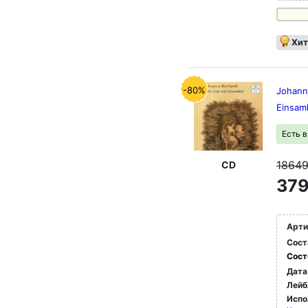
Хит
-80%
Johann 
Einsam
Есть 
1864
CD
379
Арти
Сост
Сост
Дата
Лейб
Испо