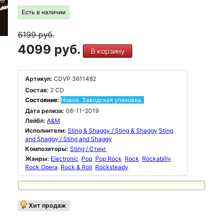
Есть в наличии
6199
руб.
4099 руб.
В корзину
Артикул:
CDVP 3611482
Состав:
2 CD
Состояние:
Новое. Заводская упаковка.
Дата релиза:
08-11-2019
Лейбл:
A&M
Исполнители:
Sting & Shaggy / Sting & Shaggy
Sting
and Shaggy / Sting and Shaggy
Композиторы:
Sting / Стинг
Жанры:
Electronic
Pop
Pop Rock
Rock
Rockabilly
Rock Opera
Rock & Roll
Rocksteady
Хит продаж