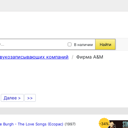
Найти
В наличии
звукозаписывающих компаний
Фирма A&M
Далее >
>>
-34%
De Burgh - The Love Songs (Ecopac)
(1997)