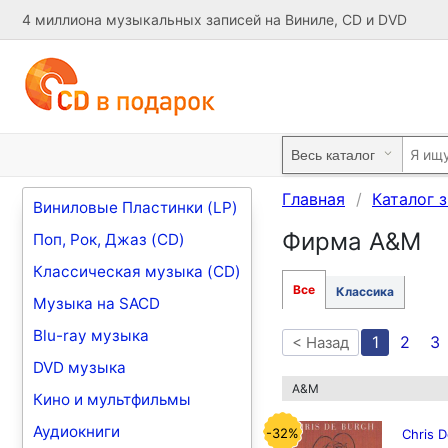
4 миллиона музыкальных записей на Виниле, CD и DVD
Главная
Каталог 
Виниловые Пластинки (LP)
Фирма A&M
Поп, Рок, Джаз (CD)
Классическая музыка (CD)
Все
Классика
Музыка на SACD
Blu-ray музыка
1
2
3
< Назад
DVD музыка
A&M
Кино и мультфильмы
Аудиокниги
-32%
Chris 