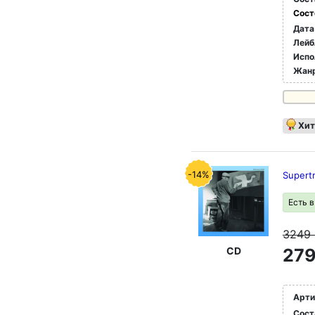
Сост
Дата
Лейб
Испо
Жан
Хит
-14%
Supert
Есть 
3249
CD
279
Арти
Сост