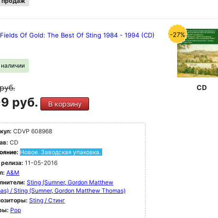
 продаж
-27%
 Fields Of Gold: The Best Of Sting 1984 - 1994 (CD)
в наличии
руб.
CD
9 руб.
В корзину
кул:
CDVP 608968
ав:
CD
ояние:
Новое. Заводская упаковка.
 релиза:
11-05-2016
л:
A&M
лнители:
Sting (Sumner, Gordon Matthew
s) / Sting (Sumner, Gordon Matthew Thomas)
озиторы:
Sting / Стинг
ры:
Pop