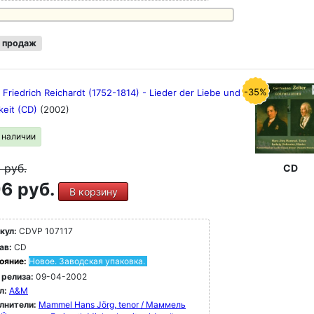
 продаж
-35%
Friedrich Reichardt (1752-1814) - Lieder der Liebe und
keit (CD)
(2002)
в наличии
9
руб.
CD
6 руб.
В корзину
кул:
CDVP 107117
ав:
CD
ояние:
Новое. Заводская упаковка.
 релиза:
09-04-2002
л:
A&M
лнители:
Mammel Hans Jörg, tenor / Маммель