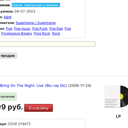
ояние:
Новое. Заводская упаковка.
 релиза:
08-07-2003
л:
A&M
лнители:
Supertramp / Supertramp
ры:
Pop
Pop music
Pop Punk
Pop Rap
Pop
Progressive Breaks
Prog Rock
Rock
 продаж
 Bring On The Night: Live (Blu-ray Dic)
(2008-11-24)
в наличии
9 руб.
В корзину
LP
кул:
CDVP 019472