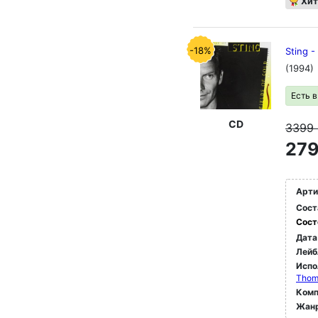
Хит
-18%
Sting -
(1994)
Есть 
CD
3399
279
Арти
Сост
Сост
Дата
Лейб
Испо
Thoma
Комп
Жан