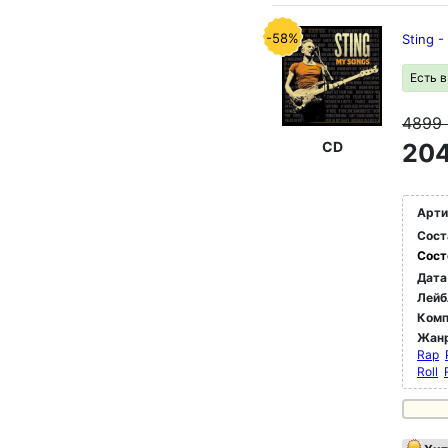
-58%
Sting 
Есть 
4899
CD
204
Арти
Сост
Сост
Дата
Лейб
Комп
Жан
Rap
Roll