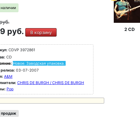
в наличии
руб.
9 руб.
2 CD
В корзину
кул:
CDVP 3972861
ав:
CD
ояние:
Новое. Заводская упаковка.
 релиза:
03-07-2007
л:
A&M
лнители:
CHRIS DE BURGH / CHRIS DE BURGH
ры:
Pop
 продаж