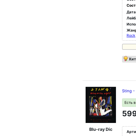
Сост
Дата
Лейб
Испо
Жан
Rock
Хит
Sting -
Есть 
599
Blu-ray Dic
Арти