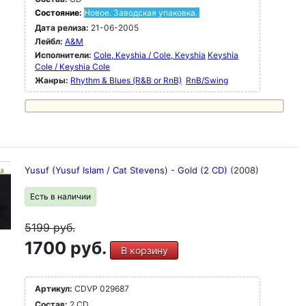
Состояние:
Новое. Заводская упаковка.
Дата релиза:
21-06-2005
Лейбл:
A&M
Исполнители:
Cole, Keyshia / Cole, Keyshia
Keyshia
Cole / Keyshia Cole
Жанры:
Rhythm & Blues (R&B or RnB)
RnB/Swing
Yusuf (Yusuf Islam / Cat Stevens) - Gold (2 CD)
(2008)
Есть в наличии
5199
руб.
1700 руб.
В корзину
Артикул:
CDVP 029687
Состав:
2 CD