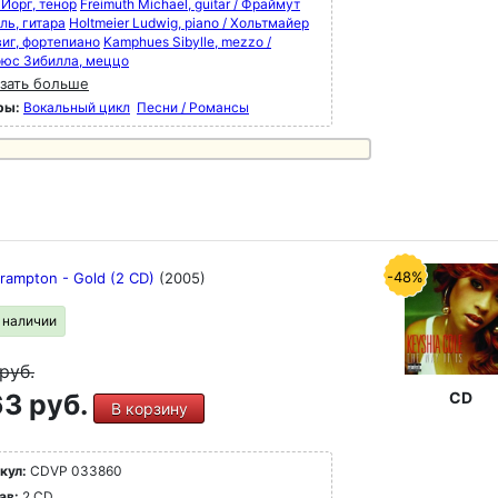
 Йорг, тенор
Freimuth Michael, guitar / Фраймут
ль, гитара
Holtmeier Ludwig, piano / Хольтмайер
иг, фортепиано
Kamphues Sibylle, mezzo /
юс Зибилла, меццо
зать больше
ры:
Вокальный цикл
Песни / Романсы
-48%
Frampton - Gold (2 CD)
(2005)
в наличии
руб.
3 руб.
CD
В корзину
кул:
CDVP 033860
ав:
2 CD