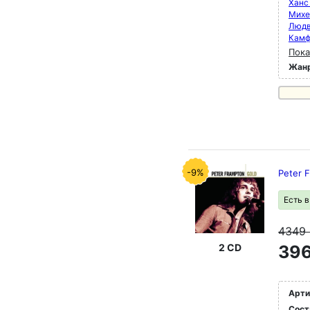
Ханс
Михе
Людв
Камф
Пока
Жан
-9%
Peter 
Есть 
4349
2 CD
396
Арти
Сост