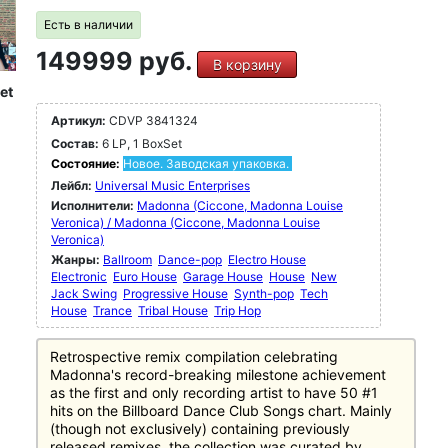
Есть в наличии
149999 руб.
В корзину
et
Артикул:
CDVP 3841324
Состав:
6 LP, 1 BoxSet
Состояние:
Новое. Заводская упаковка.
Лейбл:
Universal Music Enterprises
Исполнители:
Madonna (Ciccone, Madonna Louise
Veronica) / Madonna (Ciccone, Madonna Louise
Veronica)
Жанры:
Ballroom
Dance-pop
Electro House
Electronic
Euro House
Garage House
House
New
Jack Swing
Progressive House
Synth-pop
Tech
House
Trance
Tribal House
Trip Hop
Retrospective remix compilation celebrating
Madonna's record-breaking milestone achievement
as the first and only recording artist to have 50 #1
hits on the Billboard Dance Club Songs chart. Mainly
(though not exclusively) containing previously
released remixes, the collection was curated by