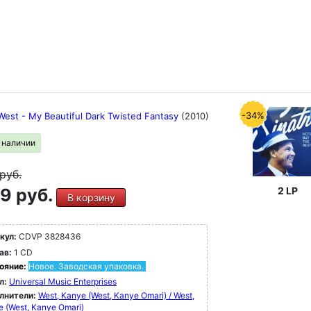
-34%
West - My Beautiful Dark Twisted Fantasy
(2010)
в наличии
руб.
9 руб.
2 LP
В корзину
кул:
CDVP 3828436
ав:
1 CD
ояние:
Новое. Заводская упаковка.
л:
Universal Music Enterprises
лнители:
West, Kanye (West, Kanye Omari) / West,
 (West, Kanye Omari)