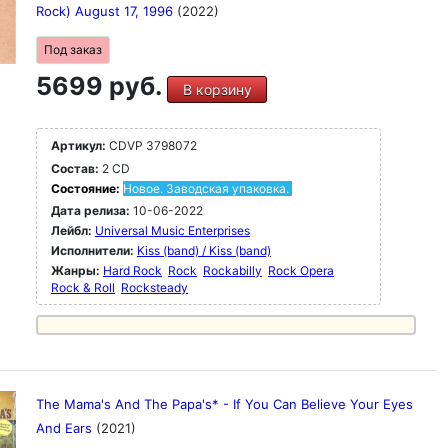
Rock) August 17, 1996
(2022)
Под заказ
5699 руб.
В корзину
Артикул:
CDVP 3798072
Состав:
2 CD
Состояние:
Новое. Заводская упаковка.
Дата релиза:
10-06-2022
Лейбл:
Universal Music Enterprises
Исполнители:
Kiss (band) / Kiss (band)
Жанры:
Hard Rock
Rock
Rockabilly
Rock Opera
Rock & Roll
Rocksteady
The Mama's And The Papa's* - If You Can Believe Your Eyes
And Ears
(2021)