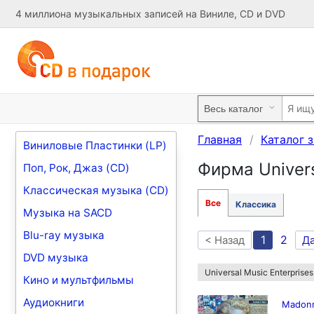
4 миллиона музыкальных записей на Виниле, CD и DVD
Главная
Каталог 
Виниловые Пластинки (LP)
Фирма Univers
Поп, Рок, Джаз (CD)
Классическая музыка (CD)
Все
Классика
Музыка на SACD
Blu-ray музыка
1
2
< Назад
Д
DVD музыка
Universal Music Enterprises
Кино и мультфильмы
Аудиокниги
Madonn