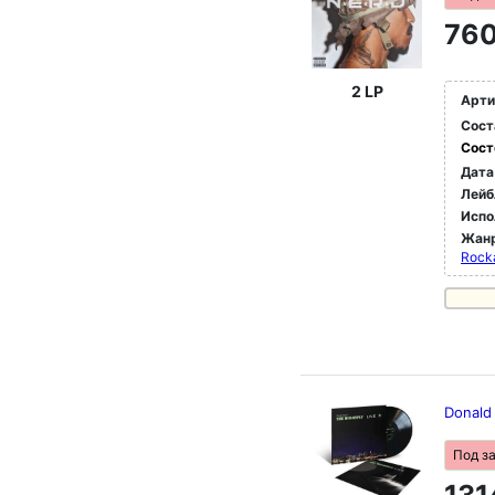
760
2 LP
Арти
Сост
Сост
Дата
Лейб
Испо
Жан
Rocka
Donald
Под з