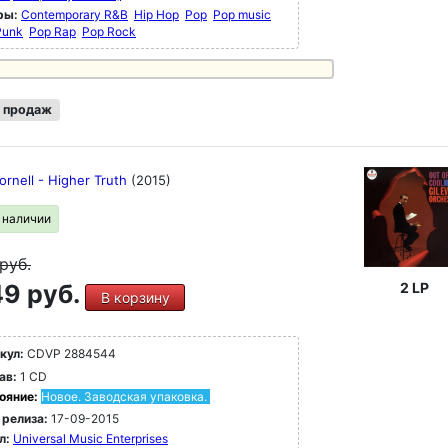
ры:
Contemporary R&B
Hip Hop
Pop
Pop music
Punk
Pop Rap
Pop Rock
 продаж
ornell - Higher Truth
(2015)
в наличии
руб.
9 руб.
2 LP
В корзину
кул:
CDVP 2884544
ав:
1 CD
ояние:
Новое. Заводская упаковка.
 релиза:
17-09-2015
л:
Universal Music Enterprises