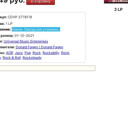
49 руб.
В корзину
2 LP
кул:
CDVP 3778118
ав:
1 LP
ояние:
Новое. Заводская упаковка.
 релиза:
01-10-2021
л:
Universal Music Enterprises
лнители:
Donald Fagen / Donald Fagen
ры:
AOR
Jazz
Pop
Rock
Rockabilly
Rock
a
Rock & Roll
Rocksteady