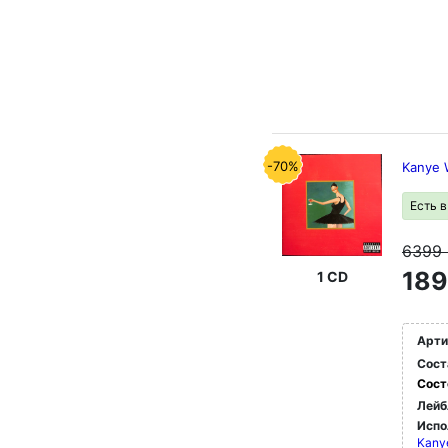
-70%
Kanye 
Есть 
6399
189
1 CD
Арти
Сост
Сост
Лейб
Испо
Kanye