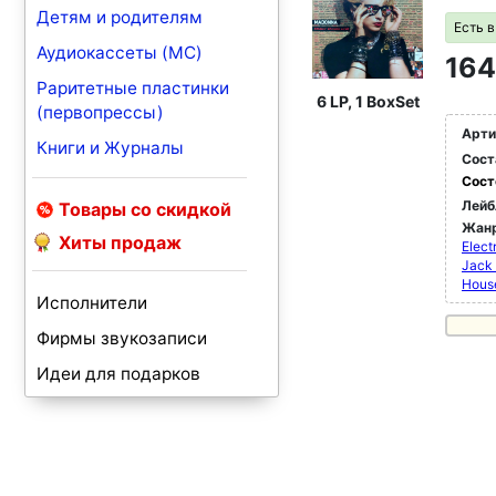
Детям и родителям
Есть 
Аудиокассеты (MC)
164
Раритетные пластинки
6 LP, 1 BoxSet
(первопрессы)
Арти
Книги и Журналы
Сост
Сост
Лейб
Товары со скидкой
Жан
Хиты продаж
Elect
Jack
Hous
Исполнители
Фирмы звукозаписи
Идеи для подарков