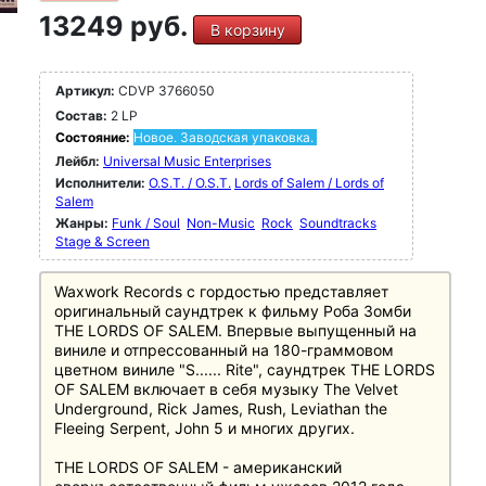
13249 руб.
В корзину
Артикул:
CDVP 3766050
Состав:
2 LP
Состояние:
Новое. Заводская упаковка.
Лейбл:
Universal Music Enterprises
Исполнители:
O.S.T. / O.S.T.
Lords of Salem / Lords of
Salem
Жанры:
Funk / Soul
Non-Music
Rock
Soundtracks
Stage & Screen
Waxwork Records с гордостью представляет
оригинальный саундтрек к фильму Роба Зомби
THE LORDS OF SALEM. Впервые выпущенный на
виниле и отпрессованный на 180-граммовом
цветном виниле "S...... Rite", саундтрек THE LORDS
OF SALEM включает в себя музыку The Velvet
Underground, Rick James, Rush, Leviathan the
Fleeing Serpent, John 5 и многих других.
THE LORDS OF SALEM - американский