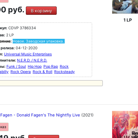
0 руб.
В корзину
1 LP
кул:
CDVP 3786334
ав:
2 LP
ояние:
Новое. Заводская упаковка.
 релиза:
04-12-2020
л:
Universal Music Enterprises
лнители:
N.E.R.D. / N.E.R.D.
ры:
Funk / Soul
Hip Hop
Pop Rap
Rock
billy
Rock Opera
Rock & Roll
Rocksteady
 Fagen - Donald Fagen's The Nightfly Live
(2021)
аказ