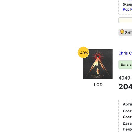
Жан
Pop 
Хит
-49%
Chris C
Есть 
4049
204
1 CD
Арти
Сост
Сост
Дата
Лейб