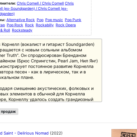
лнители:
Chris Cornell / Chris Cornell
Chris
ll (ex-Soundgarden) / Chris Cornell (ex-
dgarden)
ры:
Alternative Rock
Pop
Pop music
Pop Punk
Rap
Pop Rock
Rock
Rockabilly
Rock Opera
& Roll
Rocksteady
 Корнелл (вокалист и гитарист Soundgarden)
вращается с новым сольным альбомом
her Truth". Он спродюсирован Бренданом
айеном (Брюс Спрингстин, Pearl Jam, Нил Янг)
монстрирует постоянное развитие Корнелла
автора песен - как в лирическом, так и в
кальном плане.
одаря смешению акустических, фолковых и
вых элементов в обычной для Корнелла
ре, Корнеллу удалось создать грандиозный
ом, который понравится не только его
онникам.
 продаж
зывы
сь вы можете еще раз познакомиться с его
d Saint - Delirious Nomad
(2022)