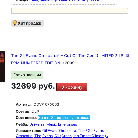
Хит продаж
The Gil Evans Orchestra* - Out Of The Cool (LIMITED 2 LP 45
RPM NUMBERED EDITION)
(2009)
Есть в наличии
32699 руб.
В корзину
Артикул:
CDVP 070063
Состав:
2 LP
Состояние:
Новое. Заводская упаковка.
Лейбл:
Universal Music Enterprises
Исполнители:
Gil Evans Orchestra, The / Gil Evans
Orchestra, The
Evans, Gil (Green, Ian Ernest Gilmore) /