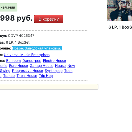
в наличии
998 руб.
В корзину
6 LP, 1 BoxS
кул:
CDVP 4026347
ав:
6 LP, 1 BoxSet
ояние:
Новое. Заводская упаковка.
л:
Universal Music Enterprises
ры:
Ballroom
Dance-pop
Electro House
ronic
Euro House
Garage House
House
New
 Swing
Progressive House
Synth-pop
Tech
e
Trance
Tribal House
Trip Hop