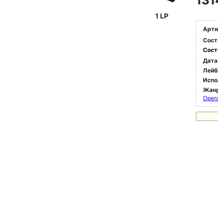
131
1 LP
Арти
Сост
Сост
Дата
Лейб
Испо
Жан
Oper