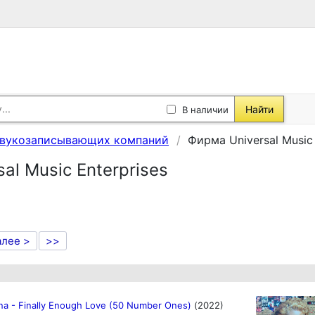
Найти
В наличии
звукозаписывающих компаний
Фирма Universal Music 
al Music Enterprises
алее >
>>
a - Finally Enough Love (50 Number Ones)
(2022)