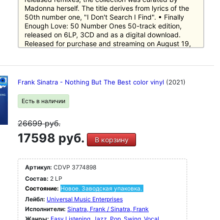
Madonna herself. The title derives from lyrics of the
50th number one, "I Don't Search I Find". • Finally
Enough Love: 50 Number Ones 50-track edition,
released on 6LP, 3CD and as a digital download.
Released for purchase and streaming on August 19,
2022. • Finally Enough Love 16-track edition,
released on 2LP, CD and as a digital download.
Released for streaming on June 24, 2022; for
purchase on August 19, 2022. On the cover art of "50
Frank Sinatra - Nothing But The Best color vinyl
(2021)
Number Ones" releases, her 50th number one entry
"I Don't Search I Find" is missed out in the text
Есть в наличии
background, which consists of all her other number-
one entries of Billboard's Hot Dance Club Play chart.
26699
руб.
The record cover of it, however, is included in her
sunglasses reflection.
17598 руб.
В корзину
Артикул:
CDVP 3774898
Состав:
2 LP
Состояние:
Новое. Заводская упаковка.
Лейбл:
Universal Music Enterprises
Исполнители:
Sinatra, Frank / Sinatra, Frank
Жанры:
Easy Listening
Jazz
Pop
Swing
Vocal