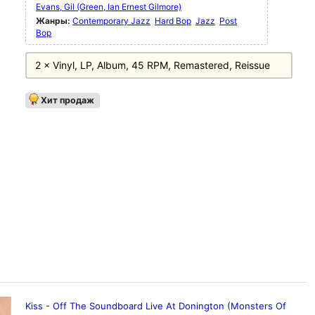
Evans, Gil (Green, Ian Ernest Gilmore)
Жанры:
Contemporary Jazz
Hard Bop
Jazz
Post
Bop
2 × Vinyl, LP, Album, 45 RPM, Remastered, Reissue
Хит продаж
Kiss - Off The Soundboard Live At Donington (Monsters Of