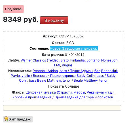
Под заказ
8349 руб.
В корзину
Артикул:
CDVP 1576057
Состав:
8 CD
Состояние:
Новое. Заводская упаковка.
Дата релиза:
01-01-2014
Лейбл:
Warner Classics (Teldec, Erato, Finlandia, Lontano, Nonesuch,
EMI, Virgin)
Исполнители:
Peacock Adrian, bass / Пикок Адриан, бас
Beznosiuk
Pavlo, violin / Безносюк Павло, скрипка
Baldy Colin, bass / Baldy
Colin, bass
Beale Matthew, tenor / Beale Matthew, tenor
Показать больше
Жанры:
Духовная музыка (Страсти, Мессы, Реквиемы и т.д.)
Хоровые произведения / Произведения для хора и солистов
Хит продаж