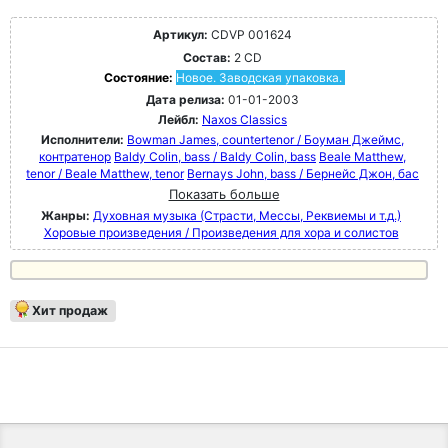
Артикул:
CDVP 001624
Состав:
2 CD
Состояние:
Новое. Заводская упаковка.
Дата релиза:
01-01-2003
Лейбл:
Naxos Classics
Исполнители:
Bowman James, countertenor / Боуман Джеймс,
контратенор
Baldy Colin, bass / Baldy Colin, bass
Beale Matthew,
tenor / Beale Matthew, tenor
Bernays John, bass / Бернейс Джон, бас
Показать больше
Жанры:
Духовная музыка (Страсти, Мессы, Реквиемы и т.д.)
Хоровые произведения / Произведения для хора и солистов
Хит продаж