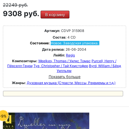
22249
руб.
9308 руб.
В корзину
Артикул:
CDVP 315908
Состав:
4 CD
Состояние:
Новое. Заводская упаковка.
Дата релиза:
26-06-2004
Лейбл:
Regis
Композиторы:
Weelkes, Thomas / Уилкс Томас
Purcell, Henry /
Пёрселл Генри
Tye, Christopher / Тай Кристофер
Byrd, William / Бёрд
Уилльям
Показать больше
Жанры:
Духовная музыка (Страсти, Мессы, Реквиемы и т.д.)
-9%