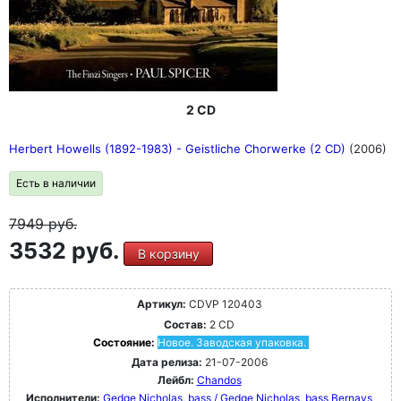
2 CD
Herbert Howells (1892-1983) - Geistliche Chorwerke (2 CD)
(2006)
Есть в наличии
7949
руб.
3532 руб.
В корзину
Артикул:
CDVP 120403
Состав:
2 CD
Состояние:
Новое. Заводская упаковка.
Дата релиза:
21-07-2006
Лейбл:
Chandos
Исполнители:
Gedge Nicholas, bass / Gedge Nicholas, bass
Bernays