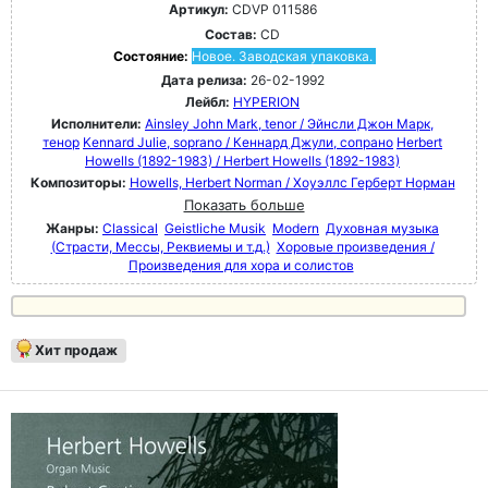
Артикул:
CDVP 011586
Состав:
CD
Состояние:
Новое. Заводская упаковка.
Дата релиза:
26-02-1992
Лейбл:
HYPERION
Исполнители:
Ainsley John Mark, tenor / Эйнсли Джон Марк,
тенор
Kennard Julie, soprano / Кеннард Джули, сопрано
Herbert
Howells (1892-1983) / Herbert Howells (1892-1983)
Композиторы:
Howells, Herbert Norman / Хоуэллс Герберт Норман
Показать больше
Жанры:
Classical
Geistliche Musik
Modern
Духовная музыка
(Страсти, Мессы, Реквиемы и т.д.)
Хоровые произведения /
Произведения для хора и солистов
Хит продаж