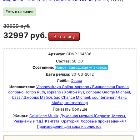
Есть в наличии
39599
руб.
32997 руб.
В корзину
Артикул:
CDVP 164536
Состав:
50 CD
Состояние:
Новое. Заводская упаковка.
Дата релиза:
30-03-2012
Лейбл:
Decca
Исполнители:
Vishnevskaya Galina, soprano / Вишневская Галина,
сопрано
Holton Ruth, soprano / Холтон Рут, сопрано
George Michael,
bass / Джордж Майкл, бас
Chance Michael, countertenor / Чанс
Майкл, контратенор
Показать больше
Жанры:
Geistliche Musik
Духовная музыка (Страсти, Мессы,
Реквиемы и т.д.)
Кантата
Оратория
Хоровые произведения /
Произведения для хора и солистов