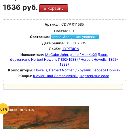
1636 руб.
В корзину
Артикул:
CDVP 011585
Состав:
CD
Состояние:
Новое. Заводская упаковка.
Дата релиза:
01-08-2005
Лейбл:
HYPERION
Исполнители:
McCabe John, piano / МакКейб Джон,
фортепиано
Herbert Howells (1892-1983) / Herbert Howells (1892-
1983)
Композиторы:
Howells, Herbert Norman / Хоуэллс Герберт Норман
Жанры:
Klavier- und Cembalomusik
Фортепьяно соло
-61%