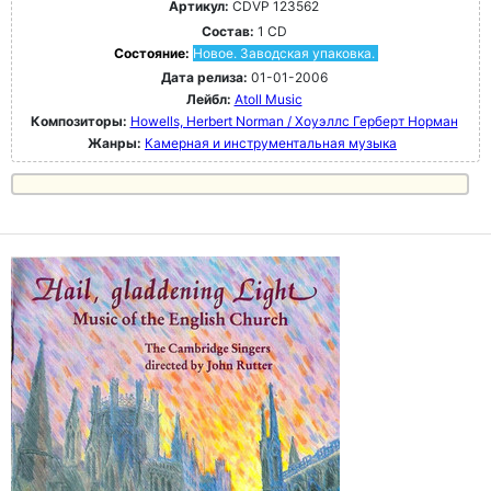
Артикул:
CDVP 123562
Состав:
1 CD
Состояние:
Новое. Заводская упаковка.
Дата релиза:
01-01-2006
Лейбл:
Atoll Music
Композиторы:
Howells, Herbert Norman / Хоуэллс Герберт Норман
Жанры:
Камерная и инструментальная музыка