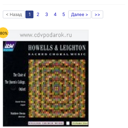
1
2
3
4
5
< Назад
Далее >
>>
-80%