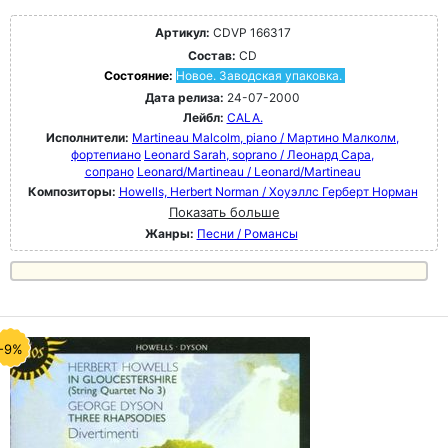
Артикул:
CDVP 166317
Состав:
CD
Состояние:
Новое. Заводская упаковка.
Дата релиза:
24-07-2000
Лейбл:
CALA.
Исполнители:
Martineau Malcolm, piano / Мартино Малколм,
фортепиано
Leonard Sarah, soprano / Леонард Сара,
сопрано
Leonard/Martineau / Leonard/Martineau
Композиторы:
Howells, Herbert Norman / Хоуэллс Герберт Норман
Показать больше
Жанры:
Песни / Романсы
-9%