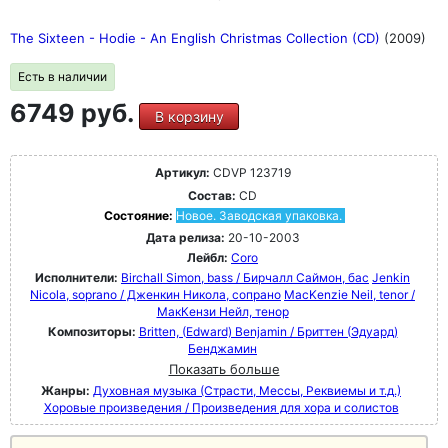
The Sixteen - Hodie - An English Christmas Collection (CD)
(2009)
Есть в наличии
6749 руб.
В корзину
Артикул:
CDVP 123719
Состав:
CD
Состояние:
Новое. Заводская упаковка.
Дата релиза:
20-10-2003
Лейбл:
Coro
Исполнители:
Birchall Simon, bass / Бирчалл Саймон, бас
Jenkin
Nicola, soprano / Дженкин Никола, сопрано
MacKenzie Neil, tenor /
МакКензи Нейл, тенор
Композиторы:
Britten, (Edward) Benjamin / Бриттен (Эдуард)
Бенджамин
Показать больше
Жанры:
Духовная музыка (Страсти, Мессы, Реквиемы и т.д.)
Хоровые произведения / Произведения для хора и солистов