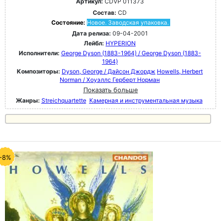
Артикул:
CDVP 011373
Состав:
CD
Состояние:
Новое. Заводская упаковка.
Дата релиза:
09-04-2001
Лейбл:
HYPERION
Исполнители:
George Dyson (1883-1964) / George Dyson (1883-
1964)
Композиторы:
Dyson, George / Дайсон Джордж
Howells, Herbert
Norman / Хоуэллс Герберт Норман
Показать больше
Жанры:
Streichquartette
Камерная и инструментальная музыка
-8%