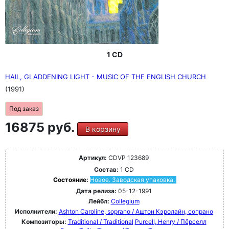
1 CD
HAIL, GLADDENING LIGHT - MUSIC OF THE ENGLISH CHURCH
(1991)
Под заказ
16875 руб.
В корзину
Артикул:
CDVP 123689
Состав:
1 CD
Состояние:
Новое. Заводская упаковка.
Дата релиза:
05-12-1991
Лейбл:
Collegium
Исполнители:
Ashton Caroline, soprano / Аштон Кэролайн, сопрано
Композиторы:
Traditional / Traditional
Purcell, Henry / Пёрселл