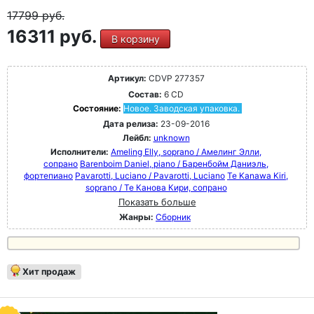
17799
руб.
16311 руб.
В корзину
Артикул:
CDVP 277357
Состав:
6 CD
Состояние:
Новое. Заводская упаковка.
Дата релиза:
23-09-2016
Лейбл:
unknown
Исполнители:
Ameling Elly, soprano / Амелинг Элли,
сопрано
Barenboim Daniel, piano / Баренбойм Даниэль,
фортепиано
Pavarotti, Luciano / Pavarotti, Luciano
Te Kanawa Kiri,
soprano / Те Канова Кири, сопрано
Показать больше
Жанры:
Сборник
Хит продаж