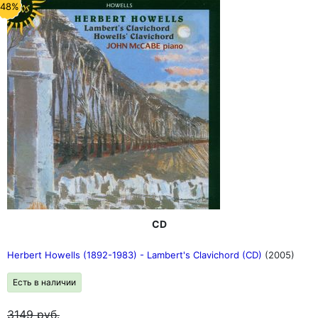
-48%
CD
Herbert Howells (1892-1983) - Lambert's Clavichord (CD)
(2005)
Есть в наличии
3149
руб.