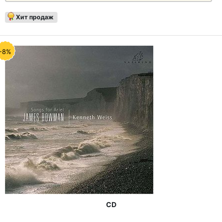
Хит продаж
-8%
CD