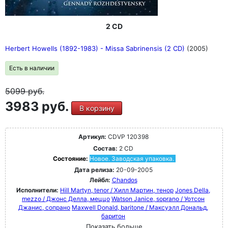
2 CD
Herbert Howells (1892-1983) - Missa Sabrinensis (2 CD)
(2005)
Есть в наличии
5099
руб.
3983 руб.
В корзину
Артикул:
CDVP 120398
Состав:
2 CD
Состояние:
Новое. Заводская упаковка.
Дата релиза:
20-09-2005
Лейбл:
Chandos
Исполнители:
Hill Martyn, tenor / Хилл Мартин, тенор
Jones Della,
mezzo / Джонс Делла, меццо
Watson Janice, soprano / Уотсон
Джанис, сопрано
Maxwell Donald, baritone / Максуэлл Дональд,
баритон
Показать больше