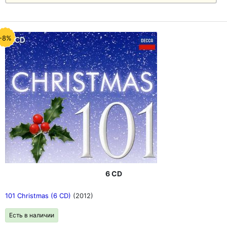
-8%
6 CD
101 Christmas (6 CD)
(2012)
Есть в наличии