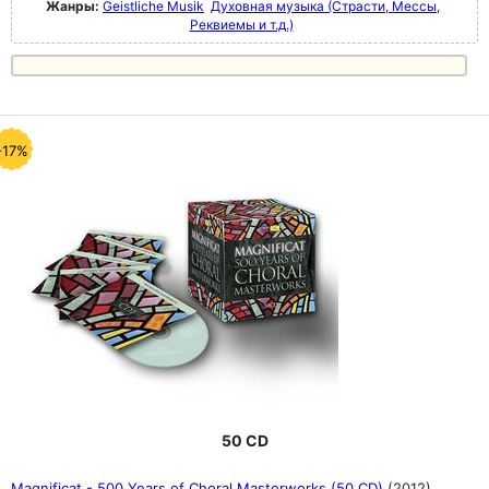
Жанры:
Geistliche Musik
Духовная музыка (Страсти, Мессы,
Реквиемы и т.д.)
-17%
50 CD
Magnificat - 500 Years of Choral Masterworks (50 CD)
(2012)