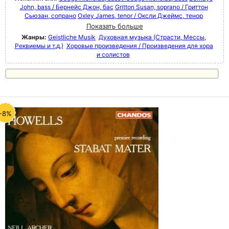
John, bass / Бернейс Джон, бас
Gritton Susan, soprano / Гриттон
Сьюзан, сопрано
Oxley James, tenor / Оксли Джеймс, тенор
Показать больше
Жанры:
Geistliche Musik
Духовная музыка (Страсти, Мессы,
Реквиемы и т.д.)
Хоровые произведения / Произведения для хора
и солистов
-8%