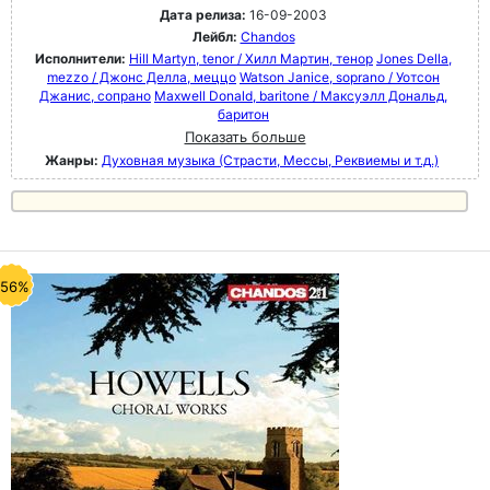
Дата релиза:
16-09-2003
Лейбл:
Chandos
Исполнители:
Hill Martyn, tenor / Хилл Мартин, тенор
Jones Della,
mezzo / Джонс Делла, меццо
Watson Janice, soprano / Уотсон
Джанис, сопрано
Maxwell Donald, baritone / Максуэлл Дональд,
баритон
Показать больше
Жанры:
Духовная музыка (Страсти, Мессы, Реквиемы и т.д.)
-56%