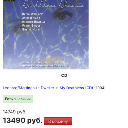
CD
Leonard/Martineau - Dweller In My Deathless (CD)
(1994)
Есть в наличии
14749
руб.
13490 руб.
В корзину