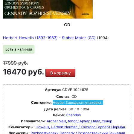
CD
Herbert Howells (1892-1983) - Stabat Mater (CD)
(1994)
Есть в наличии
17999
руб.
16470 руб.
В корзину
Артикул:
CDVP 1024925
Состав:
CD
Состояние:
Новое. Заводская упаковка.
Дата релиза:
30-10-1994
Лейбл:
Chandos
Исполнители:
Archer Neill, tenor / Арчер Нилл, тенор
Композиторы:
Howells, Herbert Norman / Хоуэллс Герберт Норман
Дирижеры:
Rozhdestvensky Gennady / Рождественский Геннадий