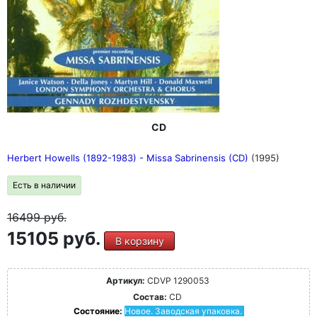
CD
Herbert Howells (1892-1983) - Missa Sabrinensis (CD)
(1995)
Есть в наличии
16499
руб.
15105 руб.
В корзину
Артикул:
CDVP 1290053
Состав:
CD
Состояние:
Новое. Заводская упаковка.