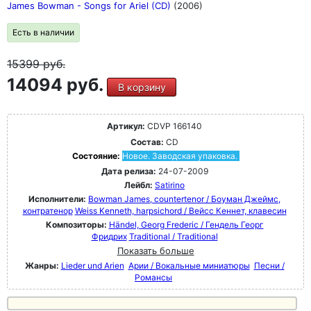
James Bowman - Songs for Ariel (CD)
(2006)
Есть в наличии
15399
руб.
14094 руб.
В корзину
Артикул:
CDVP 166140
Состав:
CD
Состояние:
Новое. Заводская упаковка.
Дата релиза:
24-07-2009
Лейбл:
Satirino
Исполнители:
Bowman James, countertenor / Боуман Джеймс,
контратенор
Weiss Kenneth, harpsichord / Вейсс Кеннет, клавесин
Композиторы:
Händel, Georg Frederic / Гендель Георг
Фридрих
Traditional / Traditional
Показать больше
Жанры:
Lieder und Arien
Арии / Вокальные миниатюры
Песни /
Романсы