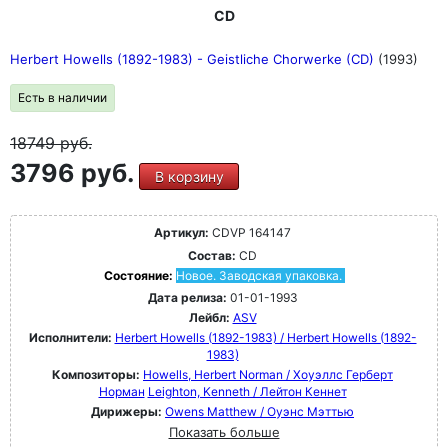
CD
Herbert Howells (1892-1983) - Geistliche Chorwerke (CD)
(1993)
Есть в наличии
18749
руб.
3796 руб.
В корзину
Артикул:
CDVP 164147
Состав:
CD
Состояние:
Новое. Заводская упаковка.
Дата релиза:
01-01-1993
Лейбл:
ASV
Исполнители:
Herbert Howells (1892-1983) / Herbert Howells (1892-
1983)
Композиторы:
Howells, Herbert Norman / Хоуэллс Герберт
Норман
Leighton, Kenneth / Лейтон Кеннет
Дирижеры:
Owens Matthew / Оуэнс Мэттью
Показать больше