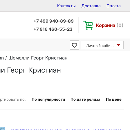
Контакты
Доставка
Оплата
+7 499 940-89-89
Корзина
(0)
+7 916 460-55-23
Личный кабинет
ian / Шемелли Георг Кристиан
ли Георг Кристиан
ртировать по:
По популярности
По дате релиза
По цене