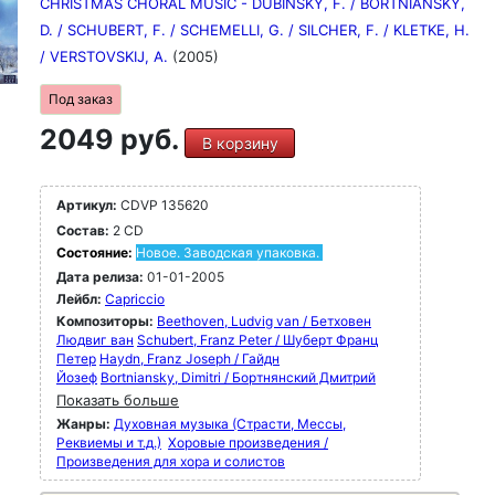
CHRISTMAS CHORAL MUSIC - DUBINSKY, F. / BORTNIANSKY,
D. / SCHUBERT, F. / SCHEMELLI, G. / SILCHER, F. / KLETKE, H.
/ VERSTOVSKIJ, A.
(2005)
Под заказ
2049 руб.
В корзину
Артикул:
CDVP 135620
Состав:
2 CD
Состояние:
Новое. Заводская упаковка.
Дата релиза:
01-01-2005
Лейбл:
Capriccio
Композиторы:
Beethoven, Ludvig van / Бетховен
Людвиг ван
Schubert, Franz Peter / Шуберт Франц
Петер
Haydn, Franz Joseph / Гайдн
Йозеф
Bortniansky, Dimitri / Бортнянский Дмитрий
Показать больше
Жанры:
Духовная музыка (Страсти, Мессы,
Реквиемы и т.д.)
Хоровые произведения /
Произведения для хора и солистов