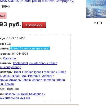
MAS SONGS (In dulci jubilo) (Lautten Compagney,
)
(1994)
аказ
93 руб.
2 CD
В корзину
кул:
CDVP 135416
ав:
1 CD
ояние:
Новое. Заводская упаковка.
 релиза:
01-01-1994
л:
Capriccio
лнители:
Köhler Axel, countertenor / Кёлер
ль, контратенор
озиторы:
Biber, Heinrich Ignaz Franz von / Бибер
их Игнац Франц фон
Prätorius, Michaël /
ориус Михаэль
Schein, Johann Hermann / Шейн
нн Герман
зать больше
ры:
Вокальный цикл
Камерная и
рументальная музыка