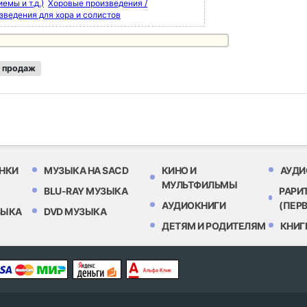
емы и т.д.)
Хоровые произведения /
зведения для хора и солистов
 продаж
НКИ
МУЗЫКА НА SACD
КИНО И
АУДИ
МУЛЬТФИЛЬМЫ
BLU-RAY МУЗЫКА
РАРИ
АУДИОКНИГИ
(ПЕР
ЗЫКА
DVD МУЗЫКА
ДЕТЯМ И РОДИТЕЛЯМ
КНИГ