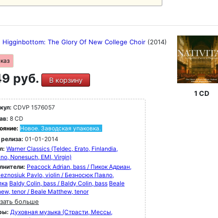
 Higginbottom: The Glory Of New College Choir
(2014)
аказ
9 руб.
В корзину
1 CD
кул:
CDVP 1576057
ав:
8 CD
ояние:
Новое. Заводская упаковка.
 релиза:
01-01-2014
л:
Warner Classics (Teldec, Erato, Finlandia,
no, Nonesuch, EMI, Virgin)
лнители:
Peacock Adrian, bass / Пикок Адриан,
eznosiuk Pavlo, violin / Безносюк Павло,
пка
Baldy Colin, bass / Baldy Colin, bass
Beale
ew, tenor / Beale Matthew, tenor
зать больше
ры:
Духовная музыка (Страсти, Мессы,