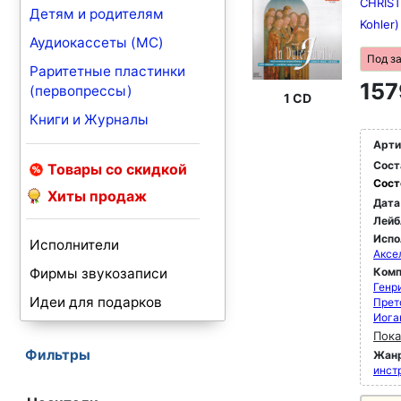
CHRIST
Детям и родителям
Kohler
Аудиокассеты (MC)
Под з
Раритетные пластинки
157
(первопрессы)
1 CD
Книги и Журналы
Арти
Сост
Товары со скидкой
Сост
Хиты продаж
Дата
Лейб
Испо
Исполнители
Аксе
Фирмы звукозаписи
Комп
Генр
Идеи для подарков
Прет
Иога
Пока
Фильтры
Жан
инст