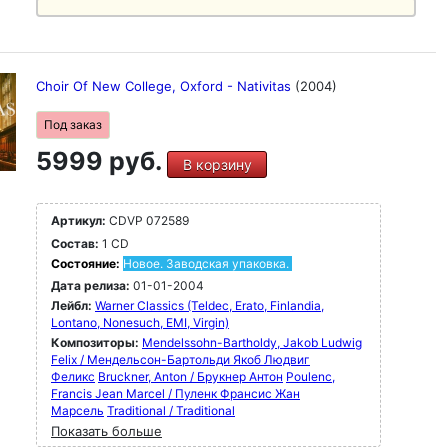
Choir Of New College, Oxford - Nativitas
(2004)
Под заказ
5999 руб.
В корзину
Артикул:
CDVP 072589
Состав:
1 CD
Состояние:
Новое. Заводская упаковка.
Дата релиза:
01-01-2004
Лейбл:
Warner Classics (Teldec, Erato, Finlandia,
Lontano, Nonesuch, EMI, Virgin)
Композиторы:
Mendelssohn-Bartholdy, Jakob Ludwig
Felix / Мендельсон-Бартольди Якоб Людвиг
Феликс
Bruckner, Anton / Брукнер Антон
Poulenc,
Francis Jean Marcel / Пуленк Франсис Жан
Марсель
Traditional / Traditional
Показать больше