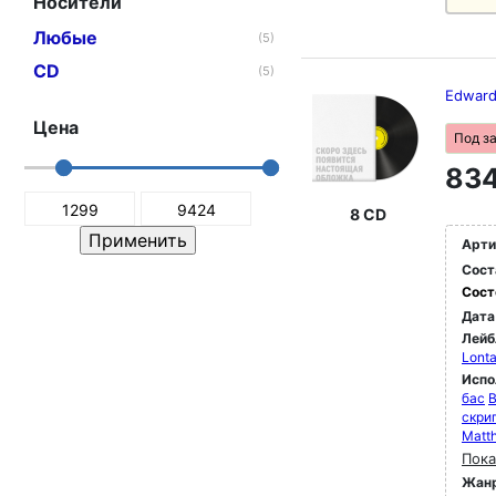
Носители
Любые
(5)
CD
(5)
Edward
Цена
Под з
834
8 CD
Арти
Сост
Сост
Дата
Лейб
Lonta
Испо
бас
B
скри
Matth
Пока
Жан