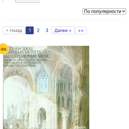
1
2
3
< Назад
Далее >
>>
-9%