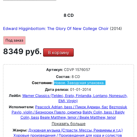
8 CD
Edward Higginbottom: The Glory Of New College Choir
(2014)
Под заказ
8349 руб.
В корзину
Артикул:
CDVP 1576057
Состав:
8 CD
Состояние:
Новое. Заводская упаковка.
Дата релиза:
01-01-2014
Лейбл:
Warner Classics (Teldec, Erato, Finlandia, Lontano, Nonesuch,
EMI, Virgin)
Исполнители:
Peacock Adrian, bass / Пикок Адриан, бас
Beznosiuk
Pavlo, violin / Безносюк Павло, скрипка
Baldy Colin, bass / Baldy
Colin, bass
Beale Matthew, tenor / Beale Matthew, tenor
Показать больше
Жанры:
Духовная музыка (Страсти, Мессы, Реквиемы и т.д.)
Хоровые произведения / Произведения для хора и солистов