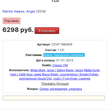
1 CD
Patrick Hawes: Angel
(2014)
Под заказ
6298 руб.
В корзину
Артикул:
CDVP 1684818
Состав:
1 CD
Состояние:
Новое. Заводская упаковка.
Дата релиза:
01-01-2014
Лейбл:
Classic FM
Исполнители:
Wilde Mark, tenor / Уайлд Марк, тенор
Webb Hugh,
harp / Уэбб Хью, арфа
Blaze Robin, countertenor / Блейз Робин,
контратенор
Gould Clio, violin / Гулд Клио, скрипка
Показать больше
Жанры:
Опера, интермедия, серената