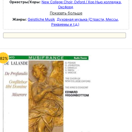
Оркестры/Хоры:
New College Choir, Oxford / Хор Нью колледжа,
Оксфорд
Показать больше
Жанры:
Geistliche Musik
Духовная музыка (Страсти, Мессы,
Реквиемы и т.д.)
-82%