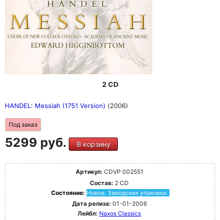
2 CD
HANDEL: Messiah (1751 Version)
(2006)
Под заказ
5299 руб.
В корзину
Артикул:
CDVP 002551
Состав:
2 CD
Состояние:
Новое. Заводская упаковка.
Дата релиза:
01-01-2006
Лейбл:
Naxos Classics