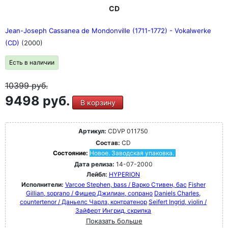
CD
Jean-Joseph Cassanea de Mondonville (1711-1772) - Vokalwerke
(CD)
(2000)
Есть в наличии
10399
руб.
9498 руб.
В корзину
Артикул:
CDVP 011750
Состав:
CD
Состояние:
Новое. Заводская упаковка.
Дата релиза:
14-07-2000
Лейбл:
HYPERION
Исполнители:
Varcoe Stephen, bass / Варко Стивен, бас
Fisher
Gillian, soprano / Фишер Джилиан, сопрано
Daniels Charles,
countertenor / Даньелс Чарлз, контратенор
Seifert Ingrid, violin /
Зайферт Ингрид, скрипка
Показать больше