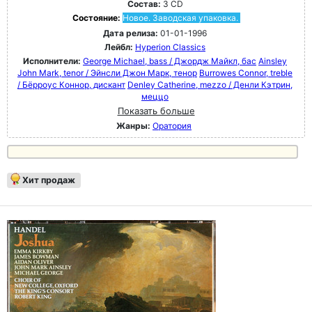
Состав:
3 CD
Состояние:
Новое. Заводская упаковка.
Дата релиза:
01-01-1996
Лейбл:
Hyperion Classics
Исполнители:
George Michael, bass / Джордж Майкл, бас
Ainsley
John Mark, tenor / Эйнсли Джон Марк, тенор
Burrowes Connor, treble
/ Бёрроус Коннор, дискант
Denley Catherine, mezzo / Денли Кэтрин,
меццо
Показать больше
Жанры:
Оратория
Хит продаж