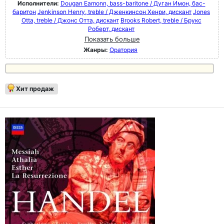
Исполнители:
Dougan Eamonn, bass-baritone / Дуган Имон, бас-
баритон
Jenkinson Henry, treble / Дженкинсон Хенри, дискант
Jones
Otta, treble / Джонс Отта, дискант
Brooks Robert, treble / Брукс
Роберт, дискант
Показать больше
Жанры:
Оратория
Хит продаж