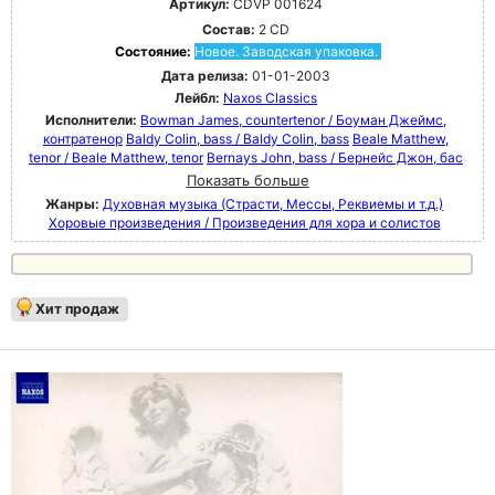
Артикул:
CDVP 001624
Состав:
2 CD
Состояние:
Новое. Заводская упаковка.
Дата релиза:
01-01-2003
Лейбл:
Naxos Classics
Исполнители:
Bowman James, countertenor / Боуман Джеймс,
контратенор
Baldy Colin, bass / Baldy Colin, bass
Beale Matthew,
tenor / Beale Matthew, tenor
Bernays John, bass / Бернейс Джон, бас
Показать больше
Жанры:
Духовная музыка (Страсти, Мессы, Реквиемы и т.д.)
Хоровые произведения / Произведения для хора и солистов
Хит продаж