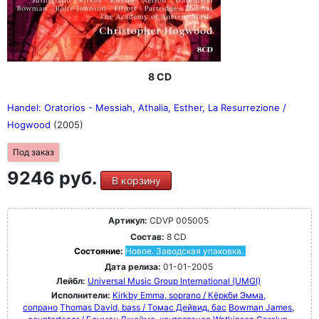
8 CD
Handel: Oratorios - Messiah, Athalia, Esther, La Resurrezione /
Hogwood
(2005)
Под заказ
9246 руб.
В корзину
Артикул:
CDVP 005005
Состав:
8 CD
Состояние:
Новое. Заводская упаковка.
Дата релиза:
01-01-2005
Лейбл:
Universal Music Group International (UMGI)
Исполнители:
Kirkby Emma, soprano / Кёркби Эмма,
сопрано
Thomas David, bass / Томас Дейвид, бас
Bowman James,