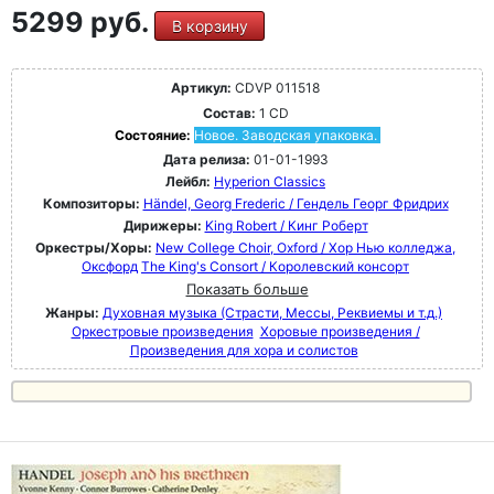
5299 руб.
В корзину
Артикул:
CDVP 011518
Состав:
1 CD
Состояние:
Новое. Заводская упаковка.
Дата релиза:
01-01-1993
Лейбл:
Hyperion Classics
Композиторы:
Händel, Georg Frederic / Гендель Георг Фридрих
Дирижеры:
King Robert / Кинг Роберт
Оркестры/Хоры:
New College Choir, Oxford / Хор Нью колледжа,
Оксфорд
The King's Consort / Королевский консорт
Показать больше
Жанры:
Духовная музыка (Страсти, Мессы, Реквиемы и т.д.)
Оркестровые произведения
Хоровые произведения /
Произведения для хора и солистов