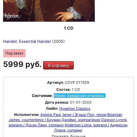
1 CD
Handel: Essential Handel
(2005)
Под заказ
5999 руб.
В корзину
Артикул:
CDVP 011509
Состав:
1 CD
Состояние:
Новое. Заводская упаковка.
Дата релиза:
01-01-2005
Лейбл:
Hyperion Classics
Исполнители:
Agnew Paul, tenor / Эгнью Пол, тенор
Bowman
James, countertenor / Боуман Джеймс, контратенор
Dawson Lynne,
soprano / Досон Линн, сопрано
Anderson Lorna, soprano / Андерсон
Лорна, сопрано
Показать больше