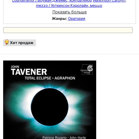
countertenor / Боуман Джеймс, контратенор
Watkinson Carolyn,
mezzo / Уоткинсон Кэролайн, меццо
Показать больше
Жанры:
Оратория
Хит продаж