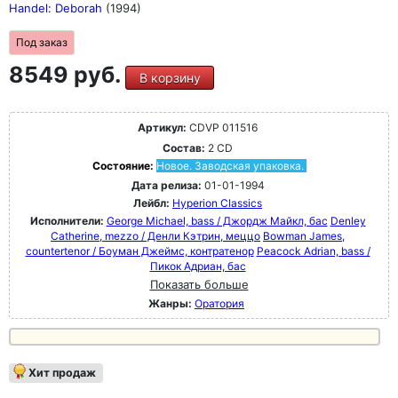
Handel: Deborah
(1994)
Под заказ
8549 руб.
В корзину
Артикул:
CDVP 011516
Состав:
2 CD
Состояние:
Новое. Заводская упаковка.
Дата релиза:
01-01-1994
Лейбл:
Hyperion Classics
Исполнители:
George Michael, bass / Джордж Майкл, бас
Denley
Catherine, mezzo / Денли Кэтрин, меццо
Bowman James,
countertenor / Боуман Джеймс, контратенор
Peacock Adrian, bass /
Пикок Адриан, бас
Показать больше
Жанры:
Оратория
Хит продаж