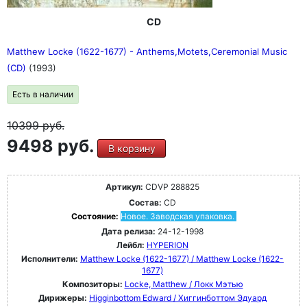
CD
Matthew Locke (1622-1677) - Anthems,Motets,Ceremonial Music
(CD)
(1993)
Есть в наличии
10399
руб.
9498 руб.
В корзину
Артикул:
CDVP 288825
Состав:
CD
Состояние:
Новое. Заводская упаковка.
Дата релиза:
24-12-1998
Лейбл:
HYPERION
Исполнители:
Matthew Locke (1622-1677) / Matthew Locke (1622-
1677)
Композиторы:
Locke, Matthew / Локк Мэтью
Дирижеры:
Higginbottom Edward / Хиггинботтом Эдуард