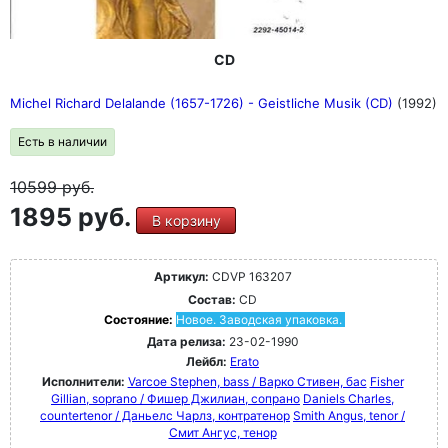
CD
Michel Richard Delalande (1657-1726) - Geistliche Musik (CD)
(1992)
Есть в наличии
10599
руб.
1895 руб.
В корзину
Артикул:
CDVP 163207
Состав:
CD
Состояние:
Новое. Заводская упаковка.
Дата релиза:
23-02-1990
Лейбл:
Erato
Исполнители:
Varcoe Stephen, bass / Варко Стивен, бас
Fisher
Gillian, soprano / Фишер Джилиан, сопрано
Daniels Charles,
countertenor / Даньелс Чарлз, контратенор
Smith Angus, tenor /
Смит Ангус, тенор