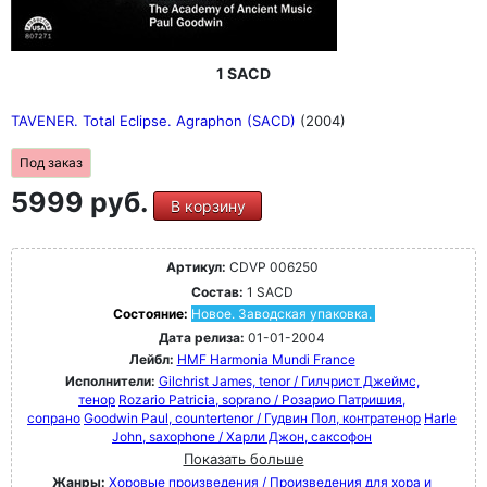
1 SACD
TAVENER. Total Eclipse. Agraphon (SACD)
(2004)
Под заказ
5999 руб.
В корзину
Артикул:
CDVP 006250
Состав:
1 SACD
Состояние:
Новое. Заводская упаковка.
Дата релиза:
01-01-2004
Лейбл:
HMF Harmonia Mundi France
Исполнители:
Gilchrist James, tenor / Гилчрист Джеймс,
тенор
Rozario Patricia, soprano / Розарио Патришия,
сопрано
Goodwin Paul, countertenor / Гудвин Пол, контратенор
Harle
John, saxophone / Харли Джон, саксофон
Показать больше
Жанры:
Хоровые произведения / Произведения для хора и