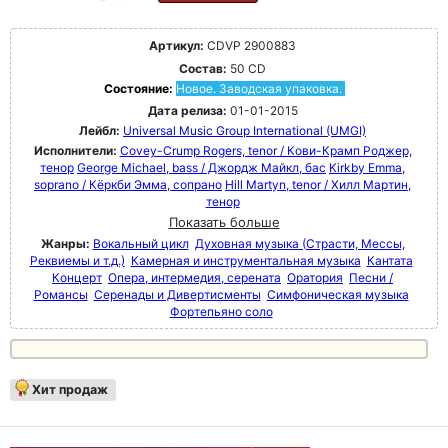
Артикул:
CDVP 2900883
Состав:
50 CD
Состояние:
Новое. Заводская упаковка.
Дата релиза:
01-01-2015
Лейбл:
Universal Music Group International (UMGI)
Исполнители:
Covey-Crump Rogers, tenor / Кови-Крамп Роджер,
тенор
George Michael, bass / Джордж Майкл, бас
Kirkby Emma,
soprano / Кёркби Эмма, сопрано
Hill Martyn, tenor / Хилл Мартин,
тенор
Показать больше
Жанры:
Вокальный цикл
Духовная музыка (Страсти, Мессы,
Реквиемы и т.д.)
Камерная и инструментальная музыка
Кантата
Концерт
Опера, интермедия, серената
Оратория
Песни /
Романсы
Серенады и Дивертисменты
Симфоническая музыка
Фортепьяно соло
Хит продаж