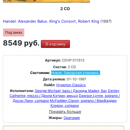
2 CD
Handel: Alexander Balus. King's Consort, Robert King
(1997)
Под заказ
8549 руб.
В корзину
Артикул:
CDVP 011513
Состав:
2 CD
Состояние:
Новое. Заводская упаковка.
Дата релиза:
01-10-1997
Лейбл:
Hyperion Classics
Исполнители:
George Michael, bass / Джордж Майкл, бас
Denley
Catherine, mezzo / Денли Кэтрин, меццо
Dawson Lynne, soprano /
Досон Линн, сопрано
McFadden Claron, soprano / МакФадден
Клэрон, сопрано
Показать больше
Жанры:
Оратория