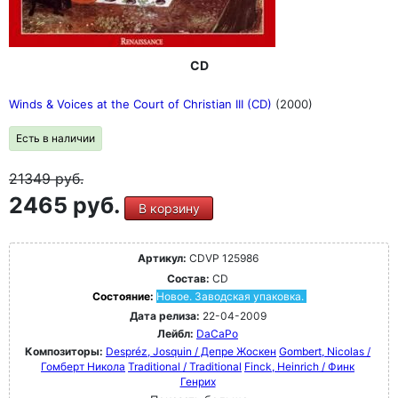
CD
Winds & Voices at the Court of Christian III (CD)
(2000)
Есть в наличии
21349
руб.
2465 руб.
В корзину
Артикул:
CDVP 125986
Состав:
CD
Состояние:
Новое. Заводская упаковка.
Дата релиза:
22-04-2009
Лейбл:
DaCaPo
Композиторы:
Despréz, Josquin / Депре Жоскен
Gombert, Nicolas /
Гомберт Никола
Traditional / Traditional
Finck, Heinrich / Финк
Генрих