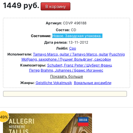
1449 руб.
В корзину
Артикул:
CDVP 496188
Состав:
CD
Состояние:
Новое. Заводская упаковка.
Дата релиза:
13-11-2012
Лейбл:
Cpo
Исполнители:
Tamayo Marco, guitar / Tamayo Marco, guitar
Puschnig
Wolfgang, saxophone / Пушниг Вольфганг, саксофон
Композиторы:
Schubert, Franz Peter / Шуберт Франц
Петер
Brahms, Johannes / Брамс Иоганнес
Показать больше
Жанры:
Geistliche Vokalmusik
Вокальные ансамбли
-49%