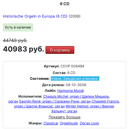
6 CD
Historische Orgeln in Europa (6 CD)
(2006)
Есть в наличии
44749
руб.
40983 руб.
В корзину
Артикул:
CDVP 006484
Состав:
6 CD
Состояние:
Новое. Заводская упаковка.
Дата релиза:
09-10-2006
Лейбл:
Harmonia Mundi
Исполнители:
Chapuis Michel, organ / Шапюи Мишель,
орган
Saorgin René, organ / Саоржен Рене, орган
Chapelet Francis,
organ / Шапле Франсис, орган
Winter Helmut, organ / Винтер
Хельмут, орган
Показать больше
Жанры:
Classical
Orgelmusik
Орган соло