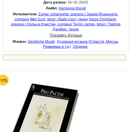
Дата релиза:
19-10-2005
Лейбл:
Harmonia Mundi
Исполнители:
Zomer Johannette, soprano / Зомер Йоханнета,
сопрано
Weir Scot, tenor / Вайр Скот, тенор
Oelze Christiane,
soprano / Оэльце Кристин, сопрано
Taylor James, tenor / Тейлор
Джеймс, тенор
Показать больше
Жанры:
Geistliche Musik
Духовная музыка (Страсти, Мессы,
Реквиемы и т.д.)
Сборник
-17%