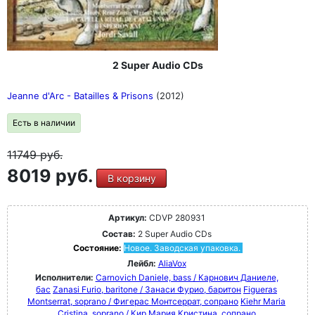
2 Super Audio CDs
Jeanne d'Arc - Batailles & Prisons
(2012)
Есть в наличии
11749
руб.
8019 руб.
В корзину
Артикул:
CDVP 280931
Состав:
2 Super Audio CDs
Состояние:
Новое. Заводская упаковка.
Лейбл:
AliaVox
Исполнители:
Carnovich Daniele, bass / Карнович Даниеле,
бас
Zanasi Furio, baritone / Занаси Фурио, баритон
Figueras
Montserrat, soprano / Фигерас Монтсеррат, сопрано
Kiehr Maria
Cristina, soprano / Кир Мария Кристина, сопрано