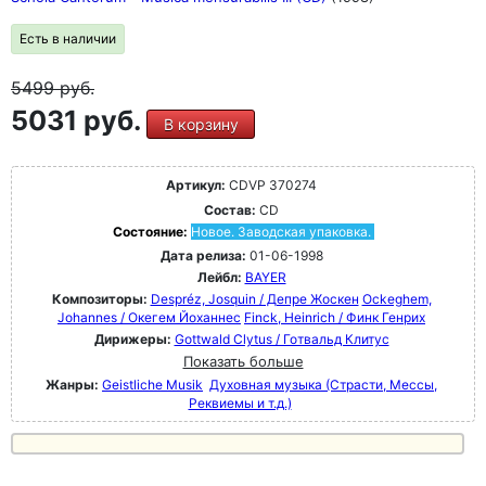
Есть в наличии
5499
руб.
5031 руб.
В корзину
Артикул:
CDVP 370274
Состав:
CD
Состояние:
Новое. Заводская упаковка.
Дата релиза:
01-06-1998
Лейбл:
BAYER
Композиторы:
Despréz, Josquin / Депре Жоскен
Ockeghem,
Johannes / Окегем Йоханнес
Finck, Heinrich / Финк Генрих
Дирижеры:
Gottwald Clytus / Готвальд Клитус
Показать больше
Жанры:
Geistliche Musik
Духовная музыка (Страсти, Мессы,
Реквиемы и т.д.)