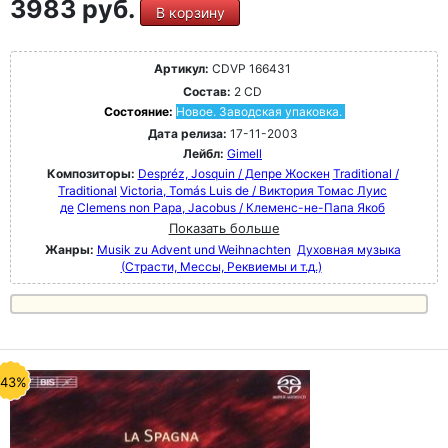
3983 руб.
В корзину
Артикул:
CDVP 166431
Состав:
2 CD
Состояние:
Новое. Заводская упаковка.
Дата релиза:
17-11-2003
Лейбл:
Gimell
Композиторы:
Despréz, Josquin / Депре Жоскен
Traditional /
Traditional
Victoria, Tomás Luis de / Виктория Томас Луис
де
Clemens non Papa, Jacobus / Клеменс-не-Папа Якоб
Показать больше
Жанры:
Musik zu Advent und Weihnachten
Духовная музыка
(Страсти, Мессы, Реквиемы и т.д.)
-43%