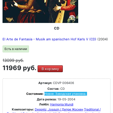
CD
El Arte de Fantasia - Musik am spanischen Hof Karls V (CD)
(2004)
Есть в наличии
13099
руб.
11969 руб.
В корзину
Артикул:
CDVP 006406
Состав:
CD
Состояние:
Новое. Заводская упаковка.
Дата релиза:
19-05-2004
Лейбл:
Harmonia Mundi
Композиторы:
Despréz, Josquin / Депре Жоскен
Traditional /