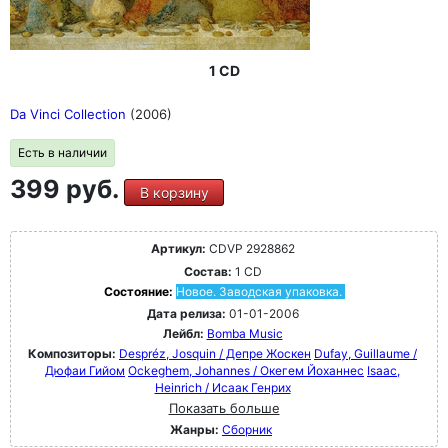
1 CD
Da Vinci Collection
(2006)
Есть в наличии
399 руб.
В корзину
Артикул:
CDVP 2928862
Состав:
1 CD
Состояние:
Новое. Заводская упаковка.
Дата релиза:
01-01-2006
Лейбл:
Bomba Music
Композиторы:
Despréz, Josquin / Депре Жоскен
Dufay, Guillaume /
Дюфаи Гийом
Ockeghem, Johannes / Окегем Йоханнес
Isaac,
Heinrich / Исаак Генрих
Показать больше
Жанры:
Сборник