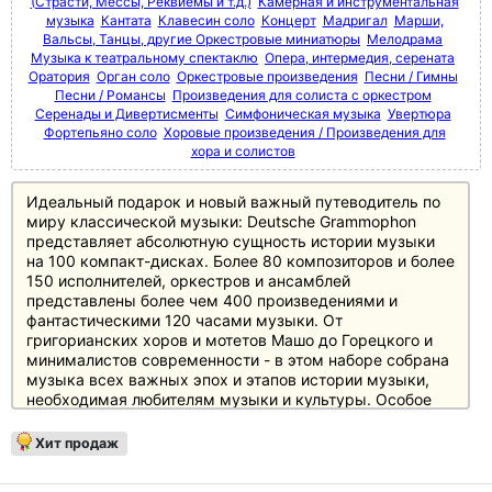
(Страсти, Мессы, Реквиемы и т.д.)
Камерная и инструментальная
музыка
Кантата
Клавесин соло
Концерт
Мадригал
Марши,
Вальсы, Танцы, другие Оркестровые миниатюры
Мелодрама
Музыка к театральному спектаклю
Опера, интермедия, серената
Оратория
Орган соло
Оркестровые произведения
Песни / Гимны
Песни / Романсы
Произведения для солиста с оркестром
Серенады и Дивертисменты
Симфоническая музыка
Увертюра
Фортепьяно соло
Хоровые произведения / Произведения для
хора и солистов
Идеальный подарок и новый важный путеводитель по
миру классической музыки: Deutsche Grammophon
представляет абсолютную сущность истории музыки
на 100 компакт-дисках. Более 80 композиторов и более
150 исполнителей, оркестров и ансамблей
представлены более чем 400 произведениями и
фантастическими 120 часами музыки. От
григорианских хоров и мотетов Машо до Горецкого и
минималистов современности - в этом наборе собрана
музыка всех важных эпох и этапов истории музыки,
необходимая любителям музыки и культуры. Особое
внимание уделено основному репертуару с великими
классиками и романтиками, а также XX веку, который
Хит продаж
представлен в боксе не менее чем 20 дисками.
Источником информации служит 250-страничный