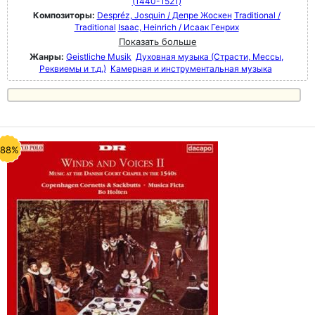
(1440-1521)
Композиторы:
Despréz, Josquin / Депре Жоскен
Traditional /
Traditional
Isaac, Heinrich / Исаак Генрих
Показать больше
Жанры:
Geistliche Musik
Духовная музыка (Страсти, Мессы,
Реквиемы и т.д.)
Камерная и инструментальная музыка
-88%