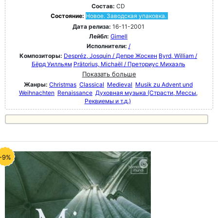
Состав:
CD
Состояние:
Новое. Заводская упаковка.
Дата релиза:
16-11-2001
Лейбл:
Gimell
Исполнители:
/
Композиторы:
Despréz, Josquin / Депре Жоскен
Byrd, William /
Бёрд Уилльям
Prätorius, Michaël / Преториус Михаэль
Показать больше
Жанры:
Christmas
Classical
Medieval
Musik zu Advent und
Weihnachten
Renaissance
Духовная музыка (Страсти, Мессы,
Реквиемы и т.д.)
-9%