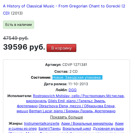
A History of Classical Music - From Gregorian Chant to Gorecki (2
CD)
(2013)
Есть в наличии
47549
руб.
39596 руб.
В корзину
Артикул:
CDVP 1271381
Состав:
2 CD
Состояние:
Новое. Заводская упаковка.
Дата релиза:
11-10-2013
Лейбл:
DGG
Исполнители:
Rostropovich Mstislav, cello / Ростропович Мстислав,
виолончель
Gilels Emil, piano / Гилельс Эмиль,
фортепиано
Obraztsova Elena, mezzo / Образцова Елена,
меццо
Berman Lazar, piano / Берман Лазарь, фортепиано
Показать больше
Жанры:
Instrumentalkonzerte
Арии / Вокальные миниатюры
Арии
и сцены из опер
Балет/Танец
Вокальный цикл
Духовная музыка