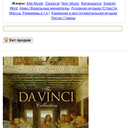
Жанры:
Alte Musik
Classical
Non-Music
Renaissance
Spoken
Word
Арии / Вокальные миниатюры
Духовная музыка (Страсти,
Мессы, Реквиемы и т.д.)
Камерная и инструментальная музыка
Песни / Гимны
Хит продаж