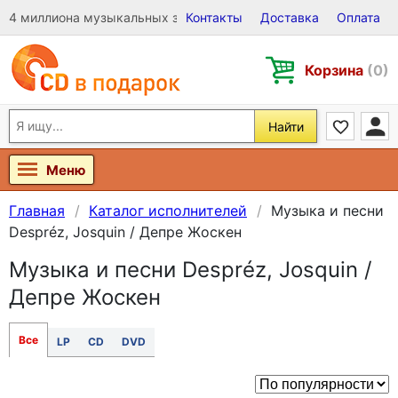
4 миллиона музыкальных записей на Виниле, CD и DVD
Контакты
Доставка
Оплата
Корзина
(0)
Найти
Меню
Главная
Каталог исполнителей
Музыка и песни
Despréz, Josquin / Депре Жоскен
Музыка и песни Despréz, Josquin /
Депре Жоскен
Все
LP
CD
DVD