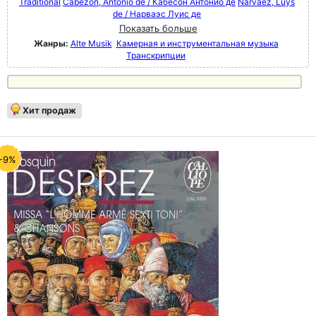
Traditional
Cabezón, Antonio de / Кабесон Антонио де
Narváez, Luys
de / Нарваэс Луис де
Показать больше
Жанры:
Alte Musik
Камерная и инструментальная музыка
Транскрипции
Хит продаж
-9%