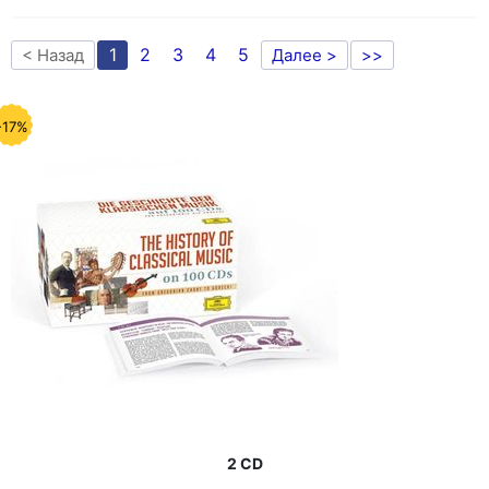
1
2
3
4
5
< Назад
Далее >
>>
-17%
2 CD