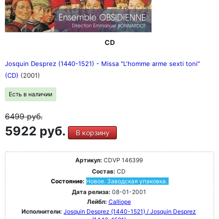
CD
Josquin Desprez (1440-1521) - Missa "L'homme arme sexti toni"
(CD)
(2001)
Есть в наличии
6499
руб.
5922 руб.
В корзину
Артикул:
CDVP 146399
Состав:
CD
Состояние:
Новое. Заводская упаковка.
Дата релиза:
08-01-2001
Лейбл:
Calliope
Исполнители:
Josquin Desprez (1440-1521) / Josquin Desprez