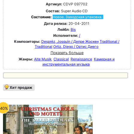
Артикул:
CDVP 097702
Состав:
Super Audio CD
Состояние:
Новое. Заводская упаковка.
Дата релиза:
20-04-2011
Лейбл:
Bis
Исполнители:
/
Композиторы:
Despréz, Josquin / Депре Жоскен
Traditional /
Traditional
Ortiz, Diego / Ортис Диего
Показать больше
Жанры:
Alte Musik
Classical
Renaissance
Камерная и
инструментальная музыка
Хит продаж
-40%