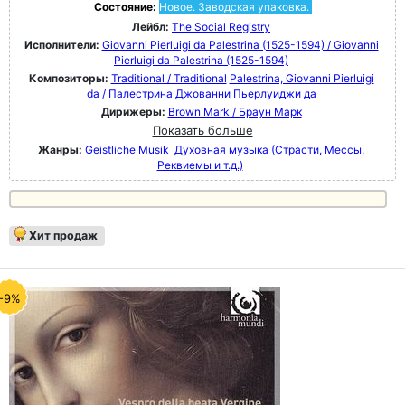
Состояние:
Новое. Заводская упаковка.
Лейбл:
The Social Registry
Исполнители:
Giovanni Pierluigi da Palestrina (1525-1594) / Giovanni
Pierluigi da Palestrina (1525-1594)
Композиторы:
Traditional / Traditional
Palestrina, Giovanni Pierluigi
da / Палестрина Джованни Пьерлуиджи да
Дирижеры:
Brown Mark / Браун Марк
Показать больше
Жанры:
Geistliche Musik
Духовная музыка (Страсти, Мессы,
Реквиемы и т.д.)
Хит продаж
-9%