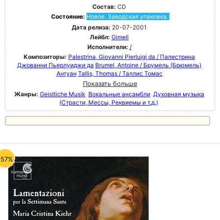
Состав:
CD
Состояние:
Новое. Заводская упаковка.
Дата релиза:
20-07-2001
Лейбл:
Gimell
Исполнители:
/
Композиторы:
Palestrina, Giovanni Pierluigi da / Палестрина
Джованни Пьерлуиджи да
Brumel, Antoine / Брумель (Брюмель)
Антуан
Tallis, Thomas / Таллис Томас
Показать больше
Жанры:
Geistliche Musik
Вокальные ансамбли
Духовная музыка
(Страсти, Мессы, Реквиемы и т.д.)
-57%