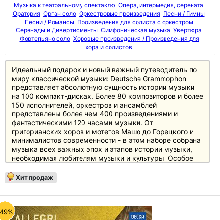
Музыка к театральному спектаклю
Опера, интермедия, серената
Оратория
Орган соло
Оркестровые произведения
Песни / Гимны
Песни / Романсы
Произведения для солиста с оркестром
Серенады и Дивертисменты
Симфоническая музыка
Увертюра
Фортепьяно соло
Хоровые произведения / Произведения для
хора и солистов
Идеальный подарок и новый важный путеводитель по
миру классической музыки: Deutsche Grammophon
представляет абсолютную сущность истории музыки
на 100 компакт-дисках. Более 80 композиторов и более
150 исполнителей, оркестров и ансамблей
представлены более чем 400 произведениями и
фантастическими 120 часами музыки. От
григорианских хоров и мотетов Машо до Горецкого и
минималистов современности - в этом наборе собрана
музыка всех важных эпох и этапов истории музыки,
необходимая любителям музыки и культуры. Особое
внимание уделено основному репертуару с великими
классиками и романтиками, а также XX веку, который
Хит продаж
представлен в боксе не менее чем 20 дисками.
Источником информации служит 250-страничный
полноцветный буклет с новым эссе британского автора
и музыкального критика Джереми Николаса, а также
-49%
краткими биографическими сведениями и