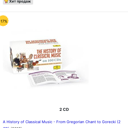
Хит продаж
-17%
2 CD
A History of Classical Music - From Gregorian Chant to Gorecki (2