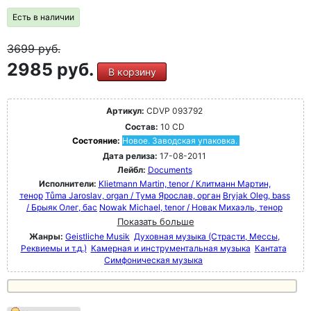
Есть в наличии
3699
руб.
2985 руб.
В корзину
Артикул:
CDVP 093792
Состав:
10 CD
Состояние:
Новое. Заводская упаковка.
Дата релиза:
17-08-2011
Лейбл:
Documents
Исполнители:
Klietmann Martin, tenor / Клитманн Мартин,
тенор
Tůma Jaroslav, organ / Тума Ярослав, орган
Bryjak Oleg, bass
/ Брыяк Олег, бас
Nowak Michael, tenor / Новак Михаэль, тенор
Показать больше
Жанры:
Geistliche Musik
Духовная музыка (Страсти, Мессы,
Реквиемы и т.д.)
Камерная и инструментальная музыка
Кантата
Симфоническая музыка