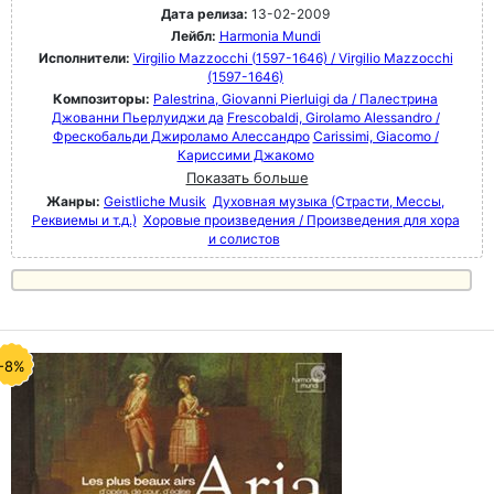
Дата релиза:
13-02-2009
Лейбл:
Harmonia Mundi
Исполнители:
Virgilio Mazzocchi (1597-1646) / Virgilio Mazzocchi
(1597-1646)
Композиторы:
Palestrina, Giovanni Pierluigi da / Палестрина
Джованни Пьерлуиджи да
Frescobaldi, Girolamo Alessandro /
Фрескобальди Джироламо Алессандро
Carissimi, Giacomo /
Кариссими Джакомо
Показать больше
Жанры:
Geistliche Musik
Духовная музыка (Страсти, Мессы,
Реквиемы и т.д.)
Хоровые произведения / Произведения для хора
и солистов
-8%