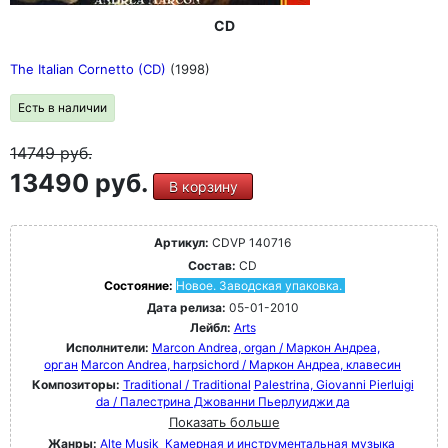
CD
The Italian Cornetto (CD)
(1998)
Есть в наличии
14749
руб.
13490 руб.
В корзину
Артикул:
CDVP 140716
Состав:
CD
Состояние:
Новое. Заводская упаковка.
Дата релиза:
05-01-2010
Лейбл:
Arts
Исполнители:
Marcon Andrea, organ / Маркон Андреа,
орган
Marcon Andrea, harpsichord / Маркон Андреа, клавесин
Композиторы:
Traditional / Traditional
Palestrina, Giovanni Pierluigi
da / Палестрина Джованни Пьерлуиджи да
Показать больше
Жанры:
Alte Musik
Камерная и инструментальная музыка