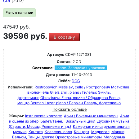
CD)
(2013)
Есть в наличии
47549
руб.
39596 руб.
В корзину
Артикул:
CDVP 1271381
Состав:
2 CD
Состояние:
Новое. Заводская упаковка.
Дата релиза:
11-10-2013
Лейбл:
DGG
Исполнители:
Rostropovich Mstislav, cello / Ростропович Мстислав,
виолончель
Gilels Emil, piano / Гилельс Эмиль,
фортепиано
Obraztsova Elena, mezzo / Образцова Елена,
меццо
Berman Lazar, piano / Берман Лазарь, фортепиано
Показать больше
Жанры:
Instrumentalkonzerte
Арии / Вокальные миниатюры
Арии
и сцены из опер
Балет/Танец
Вокальный цикл
Духовная музыка
(Страсти, Мессы, Реквиемы и т.д.)
Камерная и инструментальная
музыка
Кантата
Клавесин соло
Концерт
Мадригал
Марши,
Вальсы, Танцы, другие Оркестровые миниатюры
Мелодрама