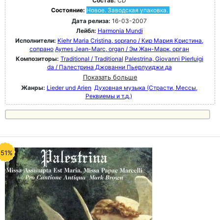
Состав:
CD
Состояние:
Новое. Заводская упаковка.
Дата релиза:
16-03-2007
Лейбл:
Harmonia Mundi
Исполнители:
Kiehr Maria Cristina, soprano / Кир Мария Кристина,
сопрано
Aymes Jean-Marc, organ / Эм Жан-Марк, орган
Композиторы:
Traditional / Traditional
Palestrina, Giovanni Pierluigi
da / Палестрина Джованни Пьерлуиджи да
Показать больше
Жанры:
Lieder und Arien
Духовная музыка (Страсти, Мессы,
Реквиемы и т.д.)
-51%