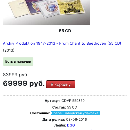
55 CD
Archiv Produktion 1947-2013 - From Chant to Beethoven (55 CD)
(2013)
Есть в наличии
83999
руб.
69999 руб.
В корзину
Артикул:
CDVP 559859
Состав:
55 CD
Состояние:
Новое. Заводская упаковка.
Дата релиза:
03-06-2016
Лейбл:
DGG