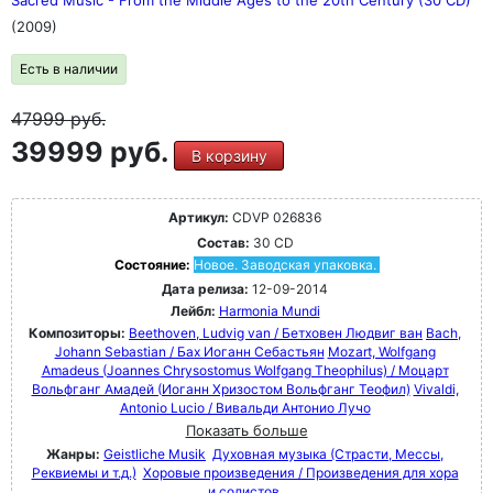
Sacred Music - From the Middle Ages to the 20th Century (30 CD)
(2009)
Есть в наличии
47999
руб.
39999 руб.
В корзину
Артикул:
CDVP 026836
Состав:
30 CD
Состояние:
Новое. Заводская упаковка.
Дата релиза:
12-09-2014
Лейбл:
Harmonia Mundi
Композиторы:
Beethoven, Ludvig van / Бетховен Людвиг ван
Bach,
Johann Sebastian / Бах Иоганн Себастьян
Mozart, Wolfgang
Amadeus (Joannes Chrysostomus Wolfgang Theophilus) / Моцарт
Вольфганг Амадей (Иоганн Хризостом Вольфганг Теофил)
Vivaldi,
Antonio Lucio / Вивальди Антонио Лучо
Показать больше
Жанры:
Geistliche Musik
Духовная музыка (Страсти, Мессы,
Реквиемы и т.д.)
Хоровые произведения / Произведения для хора
и солистов