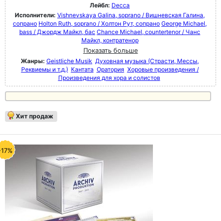
Лейбл:
Decca
Исполнители:
Vishnevskaya Galina, soprano / Вишневская Галина,
сопрано
Holton Ruth, soprano / Холтон Рут, сопрано
George Michael,
bass / Джордж Майкл, бас
Chance Michael, countertenor / Чанс
Майкл, контратенор
Показать больше
Жанры:
Geistliche Musik
Духовная музыка (Страсти, Мессы,
Реквиемы и т.д.)
Кантата
Оратория
Хоровые произведения /
Произведения для хора и солистов
Хит продаж
-17%