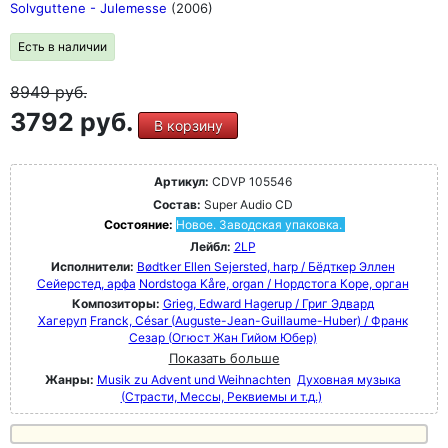
Solvguttene - Julemesse
(2006)
Есть в наличии
8949
руб.
3792 руб.
В корзину
Артикул:
CDVP 105546
Состав:
Super Audio CD
Состояние:
Новое. Заводская упаковка.
Лейбл:
2LP
Исполнители:
Bødtker Ellen Sejersted, harp / Бёдткер Эллен
Сейерстед, арфа
Nordstoga Kåre, organ / Нордстога Коре, орган
Композиторы:
Grieg, Edward Hagerup / Григ Эдвард
Хагеруп
Franck, César (Auguste-Jean-Guillaume-Huber) / Франк
Сезар (Огюст Жан Гийом Юбер)
Показать больше
Жанры:
Musik zu Advent und Weihnachten
Духовная музыка
(Страсти, Мессы, Реквиемы и т.д.)