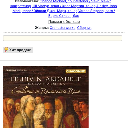
Исполнители:
Chance Michael, countertenor / Чанс Майкл,
контратенор
Hill Martyn, tenor / Хилл Мартин, тенор
Ainsley John
Mark, tenor / Эйнсли Джон Марк, тенор
Varcoe Stephen, bass /
Варко Стивен, бас
Показать больше
Жанры:
Orchesterwerke
Сборник
Хит продаж