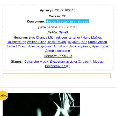
Артикул:
CDVP 166843
Состав:
CD
Состояние:
Новое. Заводская упаковка.
Дата релиза:
01-07-2013
Лейбл:
Gimell
Исполнители:
Chance Michael, countertenor / Чанс Майкл,
контратенор
Walker Julian, bass / Уокер Джулиан, бас
Stamp Alison,
treble / Стамп Алисон, дискант
Armstrong Jane, soprano / Армстронг
Джейн, сопрано
Показать больше
Жанры:
Geistliche Musik
Духовная музыка (Страсти, Мессы,
Реквиемы и т.д.)
-25%