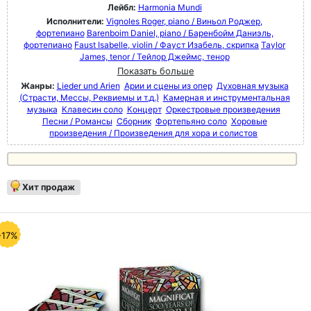
Лейбл:
Harmonia Mundi
Исполнители:
Vignoles Roger, piano / Виньол Роджер,
фортепиано
Barenboim Daniel, piano / Баренбойм Даниэль,
фортепиано
Faust Isabelle, violin / Фауст Изабель, скрипка
Taylor
James, tenor / Тейлор Джеймс, тенор
Показать больше
Жанры:
Lieder und Arien
Арии и сцены из опер
Духовная музыка
(Страсти, Мессы, Реквиемы и т.д.)
Камерная и инструментальная
музыка
Клавесин соло
Концерт
Оркестровые произведения
Песни / Романсы
Сборник
Фортепьяно соло
Хоровые
произведения / Произведения для хора и солистов
Хит продаж
-17%