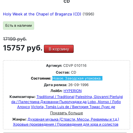
CD
Holy Week at the Chapel of Braganza (CD)
(1996)
Есть в наличии
17199
руб.
15757 руб.
В корзину
Артикул:
CDVP 010116
Состав:
CD
Состояние:
Новое. Заводская упаковка.
Дата релиза:
26-09-1996
Лейбл:
HYPERION
Композиторы:
Traditional / Traditional
Palestrina, Giovanni Pierluigi
da / Палестрина Джованни Пьерлуиджи да
Lobo, Alonso / Лобо
Алонсо
Victoria, Tomás Luis de / Виктория Томас Луис де
Показать больше
Жанры:
Духовная музыка (Страсти, Мессы, Реквиемы и т.д.)
Хоровые произведения / Произведения для хора и солистов