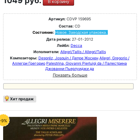
1049 руб.
В корзину
Артикул:
CDVP 159695
Состав:
CD
Состояние:
Новое. Заводская упаковка.
Дата релиза:
27-01-2012
Лейбл:
Decca
Исполнители:
Allegri/Tallis / Allegri/Tallis
Композиторы:
Despréz, Josquin / Депре Жоскен
Allegri, Gregorio /
Аллегри Грегорио
Palestrina, Giovanni Pierluigi da / Палестрина
Джованни Пьерлуиджи да
Показать больше
Хит продаж
-9%