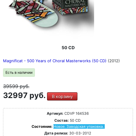
50 CD
Magnificat - 500 Years of Choral Masterworks (50 CD)
(2012)
Есть в наличии
39599
руб.
32997 руб.
В корзину
Артикул:
CDVP 164536
Состав:
50 CD
Состояние:
Новое. Заводская упаковка.
Дата релиза:
30-03-2012