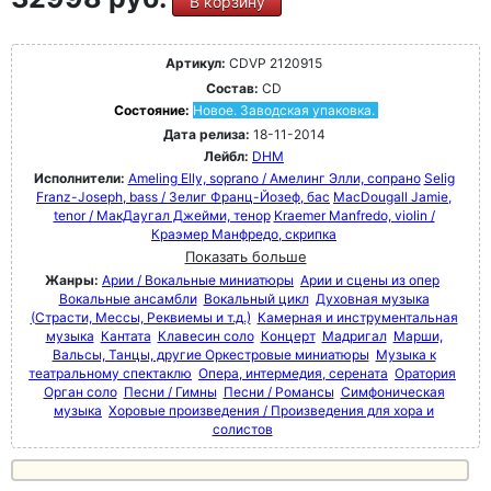
В корзину
Артикул:
CDVP 2120915
Состав:
CD
Состояние:
Новое. Заводская упаковка.
Дата релиза:
18-11-2014
Лейбл:
DHM
Исполнители:
Ameling Elly, soprano / Амелинг Элли, сопрано
Selig
Franz-Joseph, bass / Зелиг Франц-Йозеф, бас
MacDougall Jamie,
tenor / МакДаугал Джейми, тенор
Kraemer Manfredo, violin /
Краэмер Манфредо, скрипка
Показать больше
Жанры:
Арии / Вокальные миниатюры
Арии и сцены из опер
Вокальные ансамбли
Вокальный цикл
Духовная музыка
(Страсти, Мессы, Реквиемы и т.д.)
Камерная и инструментальная
музыка
Кантата
Клавесин соло
Концерт
Мадригал
Марши,
Вальсы, Танцы, другие Оркестровые миниатюры
Музыка к
театральному спектаклю
Опера, интермедия, серената
Оратория
Орган соло
Песни / Гимны
Песни / Романсы
Симфоническая
музыка
Хоровые произведения / Произведения для хора и
солистов