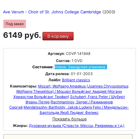
Ave Verum - Choir of St. Johns College Cambridge
(2003)
Под заказ
6149 руб.
В корзину
Артикул:
CDVP 141948
Состав:
1 DVD
Состояние:
Новое. Заводская упаковка.
Дата релиза:
01-01-2003
Лейбл:
Brilliant classics
Композиторы:
Mozart, Wolfgang Amadeus (Joannes Chrysostomus
Wolfgang Theophilus) / Моцарт Вольфганг Амадей (Иоганн
Хризостом Вольфганг Теофил)
Schubert, Franz Peter / Шуберт
Франц Петер
Rachmaninov, Sergei / Рахманинов
Сергей
Mendelssohn-Bartholdy, Jakob Ludwig Felix / Мендельсон-
Бартольди Якоб Людвиг Феликс
Показать больше
Жанры:
Духовная музыка (Страсти, Мессы, Реквиемы и т.д.)