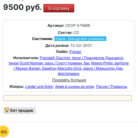
9500 руб.
В корзину
Артикул:
CDVP 075669
Состав:
CD
Состояние:
Новое. Заводская упаковка.
Дата релиза:
12-02-2007
Лейбл:
Preiser
Исполнители:
Prandelli Giacinto, tenor / Пранделли Джачинто,
тенор
Scott Norman, bass / Скотт Норман, бас
Maero Philip, baritone
/ Маэро Филип, баритон
Marzollo Dick, piano / Марцолло Дик,
фортепиано
Показать больше
Жанры:
Lieder und Arien
Арии и сцены из опер
Песни / Романсы
Хит продаж
-8%