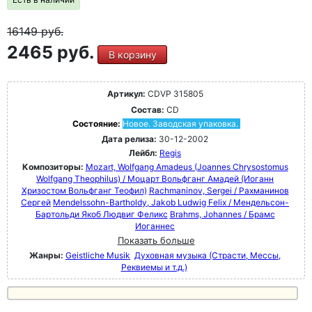
16149
руб.
2465 руб.
В корзину
Артикул:
CDVP 315805
Состав:
CD
Состояние:
Новое. Заводская упаковка.
Дата релиза:
30-12-2002
Лейбл:
Regis
Композиторы:
Mozart, Wolfgang Amadeus (Joannes Chrysostomus
Wolfgang Theophilus) / Моцарт Вольфганг Амадей (Иоганн
Хризостом Вольфганг Теофил)
Rachmaninov, Sergei / Рахманинов
Сергей
Mendelssohn-Bartholdy, Jakob Ludwig Felix / Мендельсон-
Бартольди Якоб Людвиг Феликс
Brahms, Johannes / Брамс
Иоганнес
Показать больше
Жанры:
Geistliche Musik
Духовная музыка (Страсти, Мессы,
Реквиемы и т.д.)