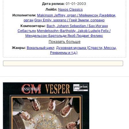
Дата релиза:
01-01-2003
Лейбл:
Naxos Classics
Исполнители:
Makinson Jeffrey, organ / Мейкинсон Джеффри,
орган
Gray Emily, soprano / Грей Эмили, сопрано
Композиторы:
Bach, Johann Sebastian / Бах Иоганн
Себастьян
Mendelssohn-Bartholdy, Jakob Ludwig Felix /
Мендельсон-Бартольди Якоб Людвиг Феликс
Показать больше
Жанры:
Вокальный цикл
Духовная музыка (Страсти, Мессы,
Реквиемы и т.д.)