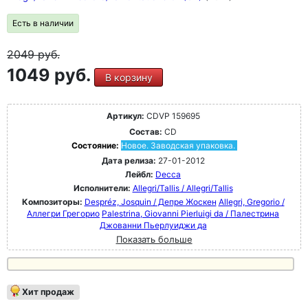
Есть в наличии
2049
руб.
1049 руб.
В корзину
Артикул:
CDVP 159695
Состав:
CD
Состояние:
Новое. Заводская упаковка.
Дата релиза:
27-01-2012
Лейбл:
Decca
Исполнители:
Allegri/Tallis / Allegri/Tallis
Композиторы:
Despréz, Josquin / Депре Жоскен
Allegri, Gregorio /
Аллегри Грегорио
Palestrina, Giovanni Pierluigi da / Палестрина
Джованни Пьерлуиджи да
Показать больше
Хит продаж