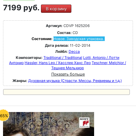
7199 руб.
В корзину
Артикул:
CDVP 1625206
Состав:
CD
Состояние:
Новое. Заводская упаковка.
Дата релиза:
11-02-2014
Лейбл:
Decca
Композиторы:
Traditional / Traditional
Lotti, Antonio / Лотти
Антонио
Hassler, Hans Leo / Хасслер Ханс Лео
Teschner, Melchior /
Тешнер Мельхиор
Показать больше
Жанры:
Духовная музыка (Страсти, Мессы, Реквиемы и т.д.)
-65%