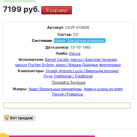
7199 руб.
В корзину
Артикул:
CDVP 015656
Состав:
CD
Состояние:
Новое. Заводская упаковка.
Дата релиза:
13-10-1992
Лейбл:
Decca
Исполнители:
Bartoli Cecilia, mezzo / Бартоли Чечилия,
меццо
Fischer György, piano / Фишер Дьёрдьи, фортепиано
Композиторы:
Vivaldi, Antonio Lucio / Вивальди Антонио
Лучо
Traditional / Traditional
Показать больше
Жанры:
Арии / Вокальные миниатюры
Арии и сцены из опер
Песни / Романсы
Хит продаж