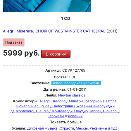
1 CD
Allegri; Miserere. CHOIR OF WESTMINSTER CATHEDRAL
(2011)
Под заказ
5999 руб.
В корзину
Артикул:
CDVP 127765
Состав:
1 CD
Состояние:
Новое. Заводская упаковка.
Дата релиза:
01-01-2011
Лейбл:
Newton classics
Композиторы:
Allegri, Gregorio / Аллегри Грегорио
Palestrina,
Giovanni Pierluigi da / Палестрина Джованни Пьерлуиджи
да
Monteverdi, Claudio / Монтеверди Клаудио
Gabrieli, Giovanni /
Габриели Джованни
Показать больше
Жанры:
Духовная музыка (Страсти, Мессы, Реквиемы и т.д.)