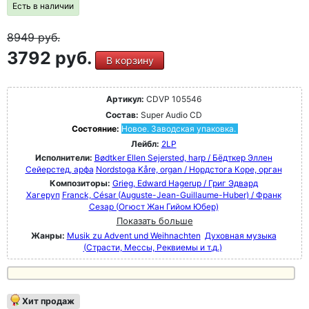
Есть в наличии
8949
руб.
3792 руб.
В корзину
Артикул:
CDVP 105546
Состав:
Super Audio CD
Состояние:
Новое. Заводская упаковка.
Лейбл:
2LP
Исполнители:
Bødtker Ellen Sejersted, harp / Бёдткер Эллен
Сейерстед, арфа
Nordstoga Kåre, organ / Нордстога Коре, орган
Композиторы:
Grieg, Edward Hagerup / Григ Эдвард
Хагеруп
Franck, César (Auguste-Jean-Guillaume-Huber) / Франк
Сезар (Огюст Жан Гийом Юбер)
Показать больше
Жанры:
Musik zu Advent und Weihnachten
Духовная музыка
(Страсти, Мессы, Реквиемы и т.д.)
Хит продаж