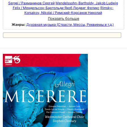
Sergei / Рахманинов Сергей
Mendelssohn-Bartholdy, Jakob Ludwig
Felix / Мендельсон-Бартольди Якоб Людвиг Феликс
Rimsky-
Korsakov, Nikolai / Римский-Корсаков Николай
Показать больше
Жанры:
Духовная музыка (Страсти, Мессы, Реквиемы и т.д.)