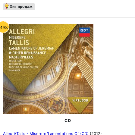
Хит продаж
-49%
CD
Allegri/Tallis - Miserere/Lamentations Of (CD)
(2012)