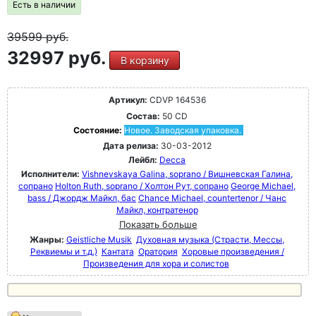
Есть в наличии
39599
руб.
32997 руб.
В корзину
Артикул:
CDVP 164536
Состав:
50 CD
Состояние:
Новое. Заводская упаковка.
Дата релиза:
30-03-2012
Лейбл:
Decca
Исполнители:
Vishnevskaya Galina, soprano / Вишневская Галина,
сопрано
Holton Ruth, soprano / Холтон Рут, сопрано
George Michael,
bass / Джордж Майкл, бас
Chance Michael, countertenor / Чанс
Майкл, контратенор
Показать больше
Жанры:
Geistliche Musik
Духовная музыка (Страсти, Мессы,
Реквиемы и т.д.)
Кантата
Оратория
Хоровые произведения /
Произведения для хора и солистов