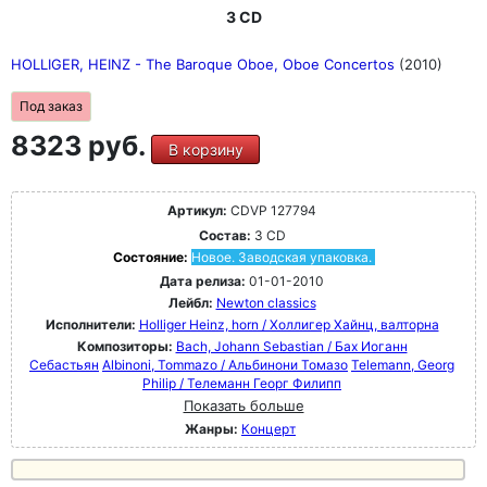
3 CD
HOLLIGER, HEINZ - The Baroque Oboe, Oboe Concertos
(2010)
Под заказ
8323 руб.
В корзину
Артикул:
CDVP 127794
Состав:
3 CD
Состояние:
Новое. Заводская упаковка.
Дата релиза:
01-01-2010
Лейбл:
Newton classics
Исполнители:
Holliger Heinz, horn / Холлигер Хайнц, валторна
Композиторы:
Bach, Johann Sebastian / Бах Иоганн
Себастьян
Albinoni, Tommazo / Альбинони Томазо
Telemann, Georg
Philip / Телеманн Георг Филипп
Показать больше
Жанры:
Концерт