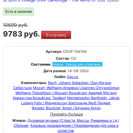
St.John's College Choir Cambridge - The World Of (CD)
(2002)
Есть в наличии
10699
руб.
9783 руб.
В корзину
Артикул:
CDVP 154109
Состав:
CD
Состояние:
Новое. Заводская упаковка.
Дата релиза:
14-08-2002
Лейбл:
Decca
Композиторы:
Bach, Johann Sebastian / Бах Иоганн
Себастьян
Mozart, Wolfgang Amadeus (Joannes Chrysostomus
Wolfgang Theophilus) / Моцарт Вольфганг Амадей (Иоганн
Хризостом Вольфганг Теофил)
Mendelssohn-Bartholdy, Jakob
Ludwig Felix / Мендельсон-Бартольди Якоб Людвиг
Феликс
Bruckner, Anton / Брукнер Антон
Показать больше
Жанры:
Духовная музыка (Страсти, Мессы, Реквиемы и т.д.)
Сборник
Хоровые произведения / Произведения для хора и
солистов