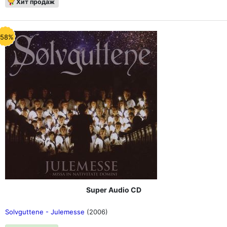
Хит продаж
-58%
Super Audio CD
Solvguttene - Julemesse
(2006)