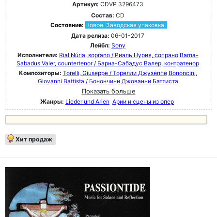
Артикул:
CDVP 3296473
Состав:
CD
Состояние:
Новое. Заводская упаковка.
Дата релиза:
06-01-2017
Лейбл:
Sony
Исполнители:
Rial Núria, soprano / Риаль Нурия, сопрано
Barna-
Sabadus Valer, countertenor / Барна-Сабадус Валер, контратенор
Композиторы:
Torelli, Giuseppe / Торелли Джузеппе
Bononcini,
Giovanni Battista / Бонончини Джованни Баттиста
Показать больше
Жанры:
Lieder und Arien
Арии и сцены из опер
Хит продаж