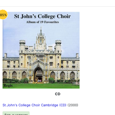
-85%
CD
St.John's College Choir Cambridge (CD)
(2000)
Есть в наличии