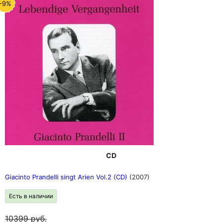
-9%
CD
Giacinto Prandelli singt Arien Vol.2 (CD)
(2007)
Есть в наличии
10399
руб.