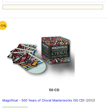
-17%
50 CD
Magnificat - 500 Years of Choral Masterworks (50 CD)
(2012)