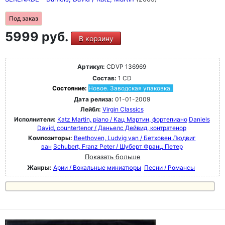
Под заказ
5999 руб.
В корзину
Артикул:
CDVP 136969
Состав:
1 CD
Состояние:
Новое. Заводская упаковка.
Дата релиза:
01-01-2009
Лейбл:
Virgin Classics
Исполнители:
Katz Martin, piano / Кац Мартин, фортепиано
Daniels
David, countertenor / Даньелс Дейвид, контратенор
Композиторы:
Beethoven, Ludvig van / Бетховен Людвиг
ван
Schubert, Franz Peter / Шуберт Франц Петер
Показать больше
Жанры:
Арии / Вокальные миниатюры
Песни / Романсы