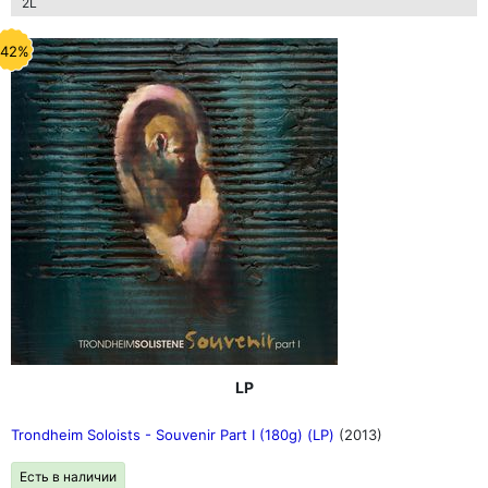
2L
-42%
LP
Trondheim Soloists - Souvenir Part I (180g) (LP)
(2013)
Есть в наличии