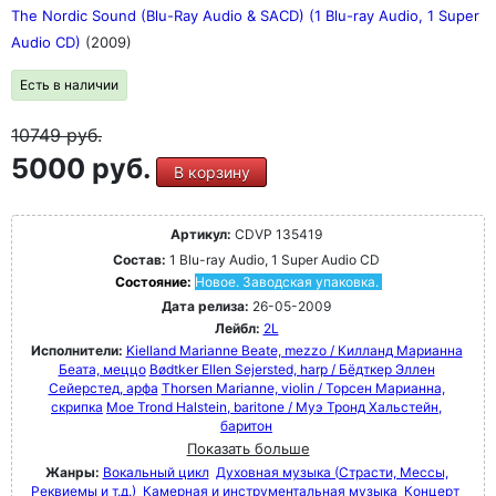
The Nordic Sound (Blu-Ray Audio & SACD) (1 Blu-ray Audio, 1 Super
Audio CD)
(2009)
Есть в наличии
10749
руб.
5000 руб.
В корзину
Артикул:
CDVP 135419
Состав:
1 Blu-ray Audio, 1 Super Audio CD
Состояние:
Новое. Заводская упаковка.
Дата релиза:
26-05-2009
Лейбл:
2L
Исполнители:
Kielland Marianne Beate, mezzo / Килланд Марианна
Беата, меццо
Bødtker Ellen Sejersted, harp / Бёдткер Эллен
Сейерстед, арфа
Thorsen Marianne, violin / Торсен Марианна,
скрипка
Moe Trond Halstein, baritone / Муэ Тронд Хальстейн,
баритон
Показать больше
Жанры:
Вокальный цикл
Духовная музыка (Страсти, Мессы,
Реквиемы и т.д.)
Камерная и инструментальная музыка
Концерт