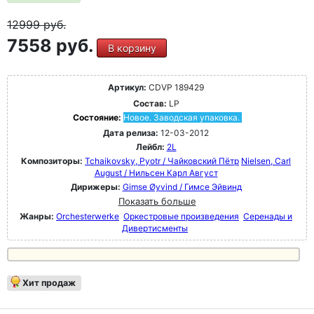
12999
руб.
7558 руб.
В корзину
Артикул:
CDVP 189429
Состав:
LP
Состояние:
Новое. Заводская упаковка.
Дата релиза:
12-03-2012
Лейбл:
2L
Композиторы:
Tchaikovsky, Pyotr / Чайковский Пётр
Nielsen, Carl
August / Нильсен Карл Август
Дирижеры:
Gimse Øyvind / Гимсе Эйвинд
Показать больше
Жанры:
Orchesterwerke
Оркестровые произведения
Серенады и
Дивертисменты
Хит продаж