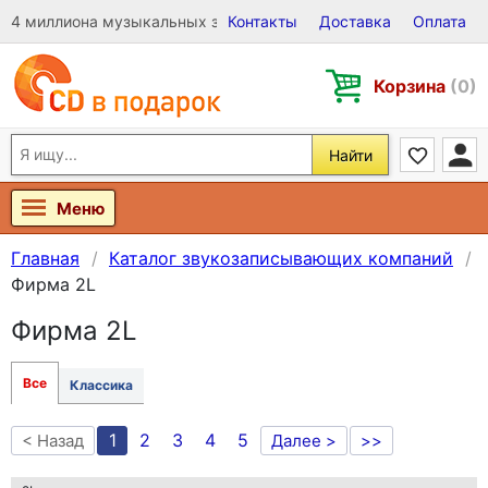
4 миллиона музыкальных записей на Виниле, CD и DVD
Контакты
Доставка
Оплата
Корзина
(0)
Найти
Меню
Главная
Каталог звукозаписывающих компаний
Фирма 2L
Фирма 2L
Все
Классика
1
2
3
4
5
< Назад
Далее >
>>