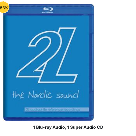
-53%
1 Blu-ray Audio, 1 Super Audio CD