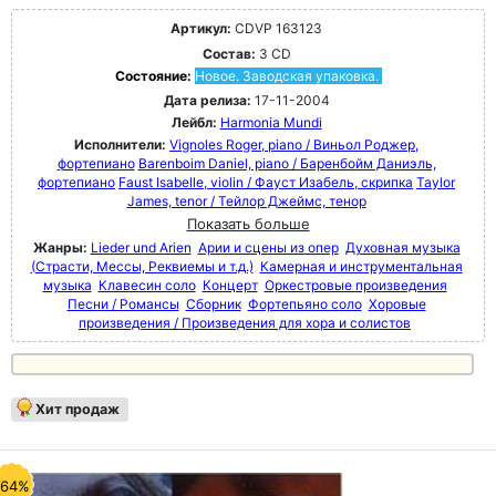
Артикул:
CDVP 163123
Состав:
3 CD
Состояние:
Новое. Заводская упаковка.
Дата релиза:
17-11-2004
Лейбл:
Harmonia Mundi
Исполнители:
Vignoles Roger, piano / Виньол Роджер,
фортепиано
Barenboim Daniel, piano / Баренбойм Даниэль,
фортепиано
Faust Isabelle, violin / Фауст Изабель, скрипка
Taylor
James, tenor / Тейлор Джеймс, тенор
Показать больше
Жанры:
Lieder und Arien
Арии и сцены из опер
Духовная музыка
(Страсти, Мессы, Реквиемы и т.д.)
Камерная и инструментальная
музыка
Клавесин соло
Концерт
Оркестровые произведения
Песни / Романсы
Сборник
Фортепьяно соло
Хоровые
произведения / Произведения для хора и солистов
Хит продаж
-64%