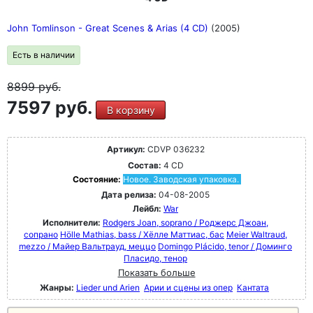
John Tomlinson - Great Scenes & Arias (4 CD)
(2005)
Есть в наличии
8899
руб.
7597 руб.
В корзину
Артикул:
CDVP 036232
Состав:
4 CD
Состояние:
Новое. Заводская упаковка.
Дата релиза:
04-08-2005
Лейбл:
War
Исполнители:
Rodgers Joan, soprano / Роджерс Джоан,
сопрано
Hölle Mathias, bass / Хёлле Маттиас, бас
Meier Waltraud,
mezzo / Майер Вальтрауд, меццо
Domingo Plácido, tenor / Доминго
Пласидо, тенор
Показать больше
Жанры:
Lieder und Arien
Арии и сцены из опер
Кантата