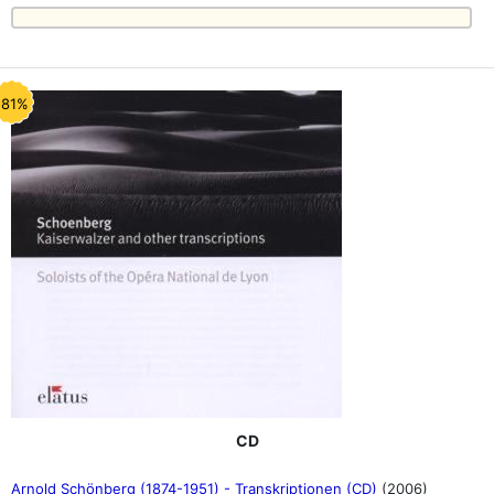
-81%
CD
Arnold Schönberg (1874-1951) - Transkriptionen (CD)
(2006)