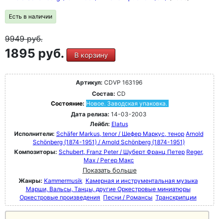
Есть в наличии
9949
руб.
1895 руб.
В корзину
Артикул:
CDVP 163196
Состав:
CD
Состояние:
Новое. Заводская упаковка.
Дата релиза:
14-03-2003
Лейбл:
Elatus
Исполнители:
Schäfer Markus, tenor / Шефер Маркус, тенор
Arnold
Schönberg (1874-1951) / Arnold Schönberg (1874-1951)
Композиторы:
Schubert, Franz Peter / Шуберт Франц Петер
Reger,
Max / Регер Макс
Показать больше
Жанры:
Kammermusik
Камерная и инструментальная музыка
Марши, Вальсы, Танцы, другие Оркестровые миниатюры
Оркестровые произведения
Песни / Романсы
Транскрипции