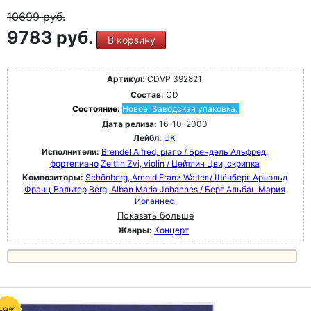
10699
руб.
9783 руб.
В корзину
Артикул:
CDVP 392821
Состав:
CD
Состояние:
Новое. Заводская упаковка.
Дата релиза:
16-10-2000
Лейбл:
UK
Исполнители:
Brendel Alfred, piano / Брендель Альфред,
фортепиано
Zeitlin Zvi, violin / Цейтлин Цви, скрипка
Композиторы:
Schönberg, Arnold Franz Walter / Шёнберг Арнольд
Франц Вальтер
Berg, Alban Maria Johannes / Берг Альбан Мария
Иоганнес
Показать больше
Жанры:
Концерт
-9%