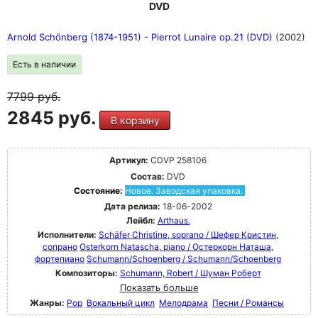
DVD
Arnold Schönberg (1874-1951) - Pierrot Lunaire op.21 (DVD)
(2002)
Есть в наличии
7799
руб.
2845 руб.
В корзину
Артикул:
CDVP 258106
Состав:
DVD
Состояние:
Новое. Заводская упаковка.
Дата релиза:
18-06-2002
Лейбл:
Arthaus.
Исполнители:
Schäfer Christine, soprano / Шефер Кристин,
сопрано
Osterkorn Natascha, piano / Остеркорн Наташа,
фортепиано
Schumann/Schoenberg / Schumann/Schoenberg
Композиторы:
Schumann, Robert / Шуман Роберт
Показать больше
Жанры:
Pop
Вокальный цикл
Мелодрама
Песни / Романсы