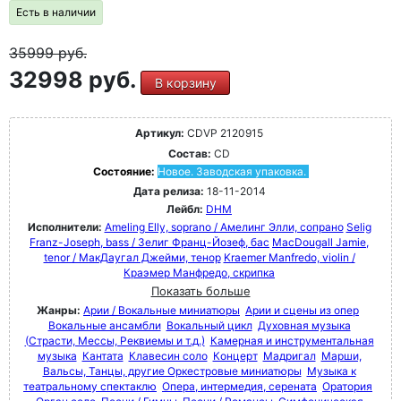
Есть в наличии
35999
руб.
32998 руб.
В корзину
Артикул:
CDVP 2120915
Состав:
CD
Состояние:
Новое. Заводская упаковка.
Дата релиза:
18-11-2014
Лейбл:
DHM
Исполнители:
Ameling Elly, soprano / Амелинг Элли, сопрано
Selig
Franz-Joseph, bass / Зелиг Франц-Йозеф, бас
MacDougall Jamie,
tenor / МакДаугал Джейми, тенор
Kraemer Manfredo, violin /
Краэмер Манфредо, скрипка
Показать больше
Жанры:
Арии / Вокальные миниатюры
Арии и сцены из опер
Вокальные ансамбли
Вокальный цикл
Духовная музыка
(Страсти, Мессы, Реквиемы и т.д.)
Камерная и инструментальная
музыка
Кантата
Клавесин соло
Концерт
Мадригал
Марши,
Вальсы, Танцы, другие Оркестровые миниатюры
Музыка к
театральному спектаклю
Опера, интермедия, серената
Оратория