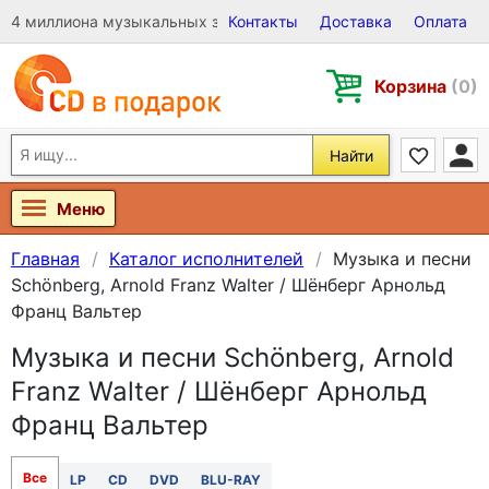
4 миллиона музыкальных записей на Виниле, CD и DVD
Контакты
Доставка
Оплата
Корзина
(0)
Найти
Меню
Главная
Каталог исполнителей
Музыка и песни
Schönberg, Arnold Franz Walter / Шёнберг Арнольд
Франц Вальтер
Музыка и песни Schönberg, Arnold
Franz Walter / Шёнберг Арнольд
Франц Вальтер
Все
LP
CD
DVD
BLU-RAY