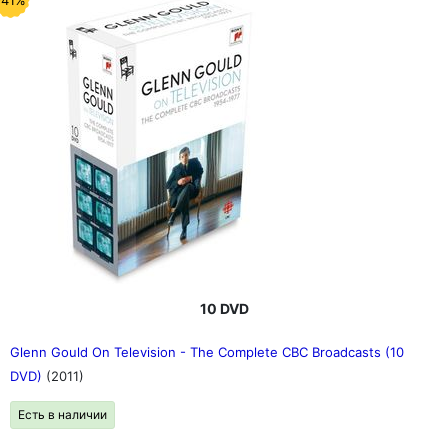
-41%
10 DVD
Glenn Gould On Television - The Complete CBC Broadcasts (10
DVD)
(2011)
Есть в наличии