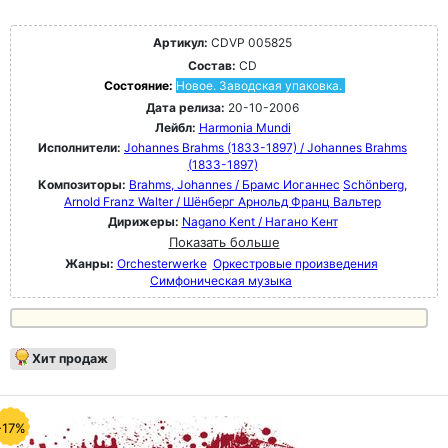
Артикул:
CDVP 005825
Состав:
CD
Состояние:
Новое. Заводская упаковка.
Дата релиза:
20-10-2006
Лейбл:
Harmonia Mundi
Исполнители:
Johannes Brahms (1833-1897) / Johannes Brahms
(1833-1897)
Композиторы:
Brahms, Johannes / Брамс Иоганнес
Schönberg,
Arnold Franz Walter / Шёнберг Арнольд Франц Вальтер
Дирижеры:
Nagano Kent / Нагано Кент
Показать больше
Жанры:
Orchesterwerke
Оркестровые произведения
Симфоническая музыка
Хит продаж
-17%