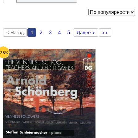
1
2
3
4
5
< Назад
Далее >
>>
-36%