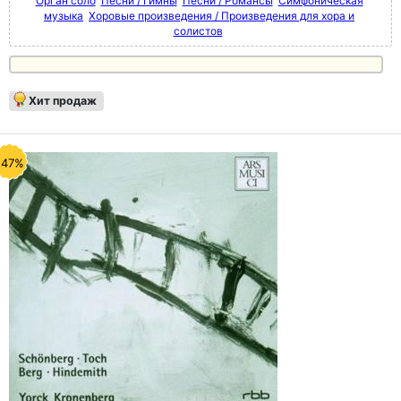
Орган соло
Песни / Гимны
Песни / Романсы
Симфоническая
музыка
Хоровые произведения / Произведения для хора и
солистов
Хит продаж
-47%