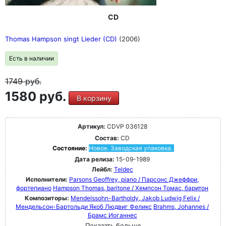
CD
Thomas Hampson singt Lieder (CD)
(2006)
Есть в наличии
1749
руб.
1580 руб.
В корзину
Артикул:
CDVP 036128
Состав:
CD
Состояние:
Новое. Заводская упаковка.
Дата релиза:
15-09-1989
Лейбл:
Teldec
Исполнители:
Parsons Geoffrey, piano / Парсонс Джеффри,
фортепиано
Hampson Thomas, baritone / Хемпсон Томас, баритон
Композиторы:
Mendelssohn-Bartholdy, Jakob Ludwig Felix /
Мендельсон-Бартольди Якоб Людвиг Феликс
Brahms, Johannes /
Брамс Иоганнес
Показать больше