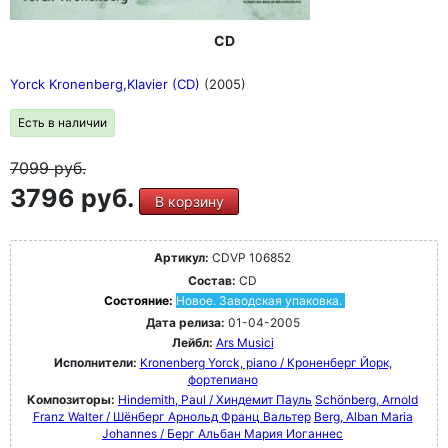
CD
Yorck Kronenberg,Klavier (CD)
(2005)
Есть в наличии
7099
руб.
3796 руб.
В корзину
Артикул:
CDVP 106852
Состав:
CD
Состояние:
Новое. Заводская упаковка.
Дата релиза:
01-04-2005
Лейбл:
Ars Musici
Исполнители:
Kronenberg Yorck, piano / Кроненберг Йорк,
фортепиано
Композиторы:
Hindemith, Paul / Хиндемит Пауль
Schönberg, Arnold
Franz Walter / Шёнберг Арнольд Франц Вальтер
Berg, Alban Maria
Johannes / Берг Альбан Мария Иоганнес