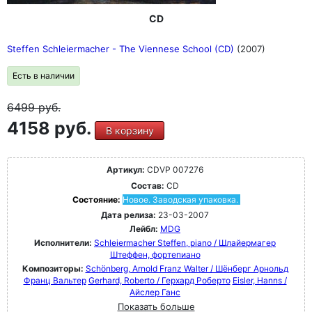
CD
Steffen Schleiermacher - The Viennese School (CD)
(2007)
Есть в наличии
6499
руб.
4158 руб.
В корзину
Артикул:
CDVP 007276
Состав:
CD
Состояние:
Новое. Заводская упаковка.
Дата релиза:
23-03-2007
Лейбл:
MDG
Исполнители:
Schleiermacher Steffen, piano / Шлайермагер
Штеффен, фортепиано
Композиторы:
Schönberg, Arnold Franz Walter / Шёнберг Арнольд
Франц Вальтер
Gerhard, Roberto / Герхард Роберто
Eisler, Hanns /
Айслер Ганс
Показать больше