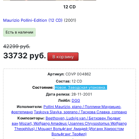
12 CD
Maurizio Pollini-Edition (12 CD)
(2001)
Есть в наличии
42299
руб.
33732 руб.
В корзину
Артикул:
CDVP 004862
Состав:
12 CD
Состояние:
Новое. Заводская упаковка.
Дата релиза:
28-11-2001
Лейбл:
DGG
Исполнители:
Pollini Maurizio, piano / Поллини Маурицио,
фортепиано
Taskova Slavka, soprano / Таскова Славка, сопрано
Композиторы:
Beethoven, Ludvig van / Бетховен Людвиг
ван
Mozart, Wolfgang Amadeus (Joannes Chrysostomus Wolfgang
Theophilus) / Моцарт Вольфганг Амадей (Иоганн Хризостом
Вольфганг Теофил)