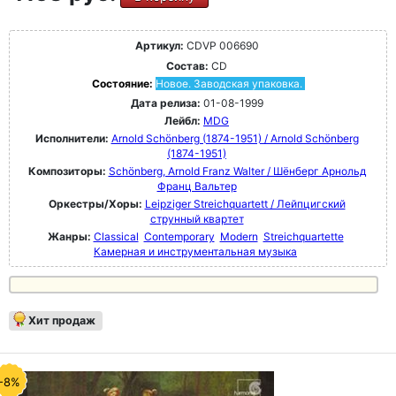
Артикул:
CDVP 006690
Состав:
CD
Состояние:
Новое. Заводская упаковка.
Дата релиза:
01-08-1999
Лейбл:
MDG
Исполнители:
Arnold Schönberg (1874-1951) / Arnold Schönberg
(1874-1951)
Композиторы:
Schönberg, Arnold Franz Walter / Шёнберг Арнольд
Франц Вальтер
Оркестры/Хоры:
Leipziger Streichquartett / Лейпцигский
струнный квартет
Жанры:
Classical
Contemporary
Modern
Streichquartette
Камерная и инструментальная музыка
Хит продаж
-8%