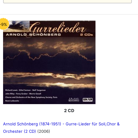
-9%
2 CD
Arnold Schönberg (1874-1951) - Gurre-Lieder für Soli,Chor &
Orchester (2 CD)
(2006)