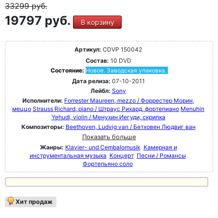
33299
руб.
19797 руб.
В корзину
Артикул:
CDVP 150042
Состав:
10 DVD
Состояние:
Новое. Заводская упаковка.
Дата релиза:
07-10-2011
Лейбл:
Sony
Исполнители:
Forrester Maureen, mezzo / Форрестер Морин,
меццо
Strauss Richard, piano / Штраус Рихард, фортепиано
Menuhin
Yehudi, violin / Менухин Иегуди, скрипка
Композиторы:
Beethoven, Ludvig van / Бетховен Людвиг ван
Показать больше
Жанры:
Klavier- und Cembalomusik
Камерная и
инструментальная музыка
Концерт
Песни / Романсы
Фортепьяно соло
Хит продаж