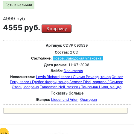
Есть в наличии
4999
руб.
4555 руб.
В корзину
Артикул:
CDVP 093539
Состав:
2 CD
Состояние:
Новое. Заводская упаковка.
Дата релиза:
11-07-2008
Лейбл:
Documents
Исполнители:
Lewis Richard, tenor / Льюис Ричард, тенор
Gruber
Ferry, tenor / Грубер Ферри, тенор
Semser Ethel, soprano / Семсер
Этель, сопрано
Tangeman Nell, mezzo / Тангеман Нилл, меццо
Показать больше
Жанры:
Lieder und Arien
Оратория