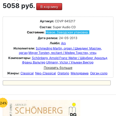
5058 руб.
В корзину
Артикул:
CDVP 645217
Состав:
Super Audio CD
Состояние:
Новое. Заводская упаковка.
Дата релиза:
24-05-2013
Лейбл:
Ars
Исполнители:
Schmeding Martin, organ / Шмединг Мартин,
орган
Meyer Torsten, recitant / Мейер Торстен, чтец
Композиторы:
Schönberg, Arnold Franz Walter / Шёнберг Арнольд
Франц Вальтер
Ullmann, Victor / Ульман Виктор
Показать больше
Жанры:
Classical
Neo-Classical
Oratorio
Мелодрама
Орган соло
-24%