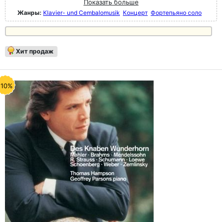
Показать больше
Жанры:
Klavier- und Cembalomusik
Концерт
Фортепьяно соло
Хит продаж
-10%