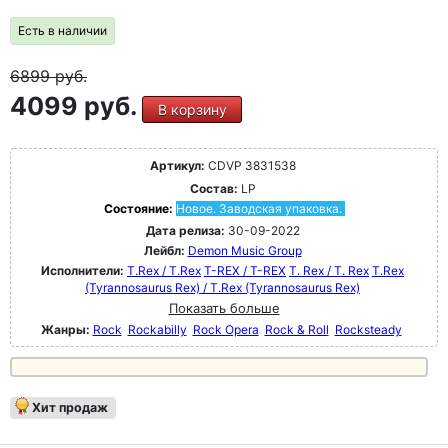
Есть в наличии
6899
руб.
4099 руб.
В корзину
Артикул:
CDVP 3831538
Состав:
LP
Состояние:
Новое. Заводская упаковка.
Дата релиза:
30-09-2022
Лейбл:
Demon Music Group
Исполнители:
T.Rex / T.Rex
T-REX / T-REX
T. Rex / T. Rex
T.Rex
(Tyrannosaurus Rex) / T.Rex (Tyrannosaurus Rex)
Показать больше
Жанры:
Rock
Rockabilly
Rock Opera
Rock & Roll
Rocksteady
Хит продаж