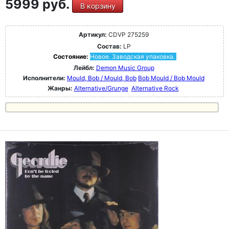
5999 руб.
В корзину
Артикул:
CDVP 275259
Состав:
LP
Состояние:
Новое. Заводская упаковка.
Лейбл:
Demon Music Group
Исполнители:
Mould, Bob / Mould, Bob
Bob Mould / Bob Mould
Жанры:
Alternative/Grunge
Alternative Rock