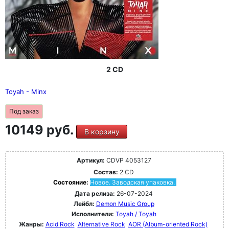
2 CD
Toyah - Minx
Под заказ
10149 руб.
В корзину
Артикул:
CDVP 4053127
Состав:
2 CD
Состояние:
Новое. Заводская упаковка.
Дата релиза:
26-07-2024
Лейбл:
Demon Music Group
Исполнители:
Toyah / Toyah
Жанры:
Acid Rock
Alternative Rock
AOR (Album-oriented Rock)