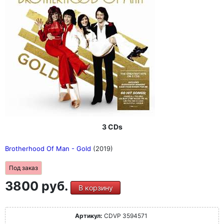
положительно, как и разнообразный хард-рок с
блюзовыми интерлюдиями Рок с блюзовыми
интерлюдиями" (Good Times, апрель / май 2013 г.)
3 CDs
Brotherhood Of Man - Gold
(2019)
Под заказ
3800 руб.
В корзину
Артикул:
CDVP 3594571