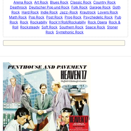
Arena Rock
Art Rock
Blues Rock
Classic Rock
Country Rock
Deathrock
Deutscher Pop und Rock
Folk Rock
Garage Rock
Goth
Rock
Hard Rock
Indie Rock
Jazz-Rock
Krautrock
Lovers Rock
Math Rock
Pop Rock
Post Rock
Prog Rock
Psychedelic Rock
Pub
Rock
Rock
Rockabilly
Rock'n'Roll/Rockabilly
Rock Opera
Rock &
Roll
Rocksteady
Soft Rock
Southern Rock
Space Rock
Stoner
Rock
Symphonic Rock