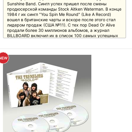
Sunshine Band. Сингл успех пришел после смены
продюсерской команды Stock Aitken Waterman. В конце
1984 г их сингл "You Spin Me Round" (Like A Record)
вошел в британские чарты и вскоре после этого стал
лидером продаж (США №11). С тех пор Dead Or Alive
продали более 30 миллионов альбомов, а журнал
BILLBOARD включил их в список 100 самых успешных
танцевальных исполнителей в список 100 самых
успешных танцевальных исполнителей.
После смерти Пита Бернса запись альбома,
первоначально запланированная и начатая в 1990 году,
не могла быть продолжена не могла быть продолжена.
Сотрудник Стив Кой нашел эти записи в архиве и
выпустил их для этой компиляции.