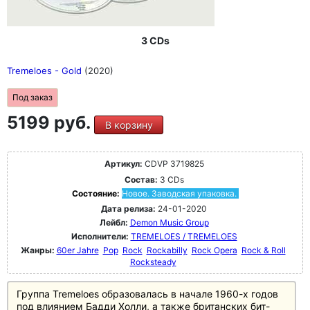
3 CDs
Tremeloes - Gold
(2020)
Под заказ
5199 руб.
В корзину
Артикул:
CDVP 3719825
Состав:
3 CDs
Состояние:
Новое. Заводская упаковка.
Дата релиза:
24-01-2020
Лейбл:
Demon Music Group
Исполнители:
TREMELOES / TREMELOES
Жанры:
60er Jahre
Pop
Rock
Rockabilly
Rock Opera
Rock & Roll
Rocksteady
Группа Tremeloes образовалась в начале 1960-х годов
под влиянием Бадди Холли, а также британских бит-