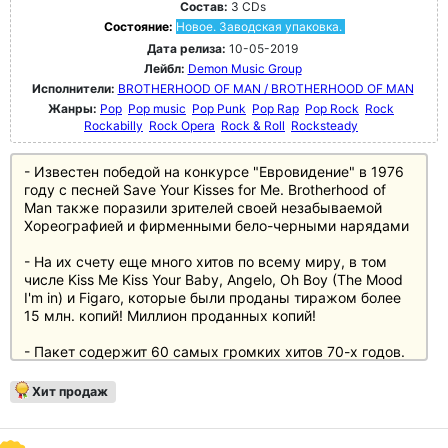
Состав:
3 CDs
Состояние:
Новое. Заводская упаковка.
Дата релиза:
10-05-2019
Лейбл:
Demon Music Group
Исполнители:
BROTHERHOOD OF MAN / BROTHERHOOD OF MAN
Жанры:
Pop
Pop music
Pop Punk
Pop Rap
Pop Rock
Rock
Rockabilly
Rock Opera
Rock & Roll
Rocksteady
- Известен победой на конкурсе "Евровидение" в 1976
году с песней Save Your Kisses for Me. Brotherhood of
Man также поразили зрителей своей незабываемой
Хореографией и фирменными бело-черными нарядами
- На их счету еще много хитов по всему миру, в том
числе Kiss Me Kiss Your Baby, Angelo, Oh Boy (The Mood
I'm in) и Figaro, которые были проданы тиражом более
15 млн. копий! Миллион проданных копий!
- Пакет содержит 60 самых громких хитов 70-х годов.
В том числе такие хиты, как Dancin' Queen, I Will Survive,
Хит продаж
Woman in Love и многие другие и многие другие..