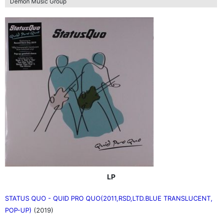
Demon Music Group
LP
STATUS QUO - QUID PRO QUO(2011,RSD,LTD.BLUE TRANSLUCENT,
POP-UP)
(2019)