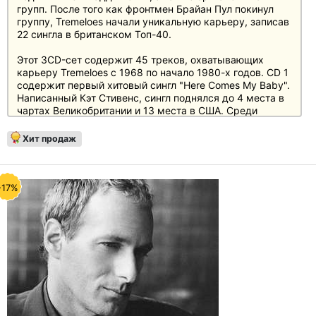
групп. После того как фронтмен Брайан Пул покинул
группу, Tremeloes начали уникальную карьеру, записав
22 сингла в британском Топ-40.
Этот 3CD-сет содержит 45 треков, охватывающих
карьеру Tremeloes с 1968 по начало 1980-х годов. CD 1
содержит первый хитовый сингл "Here Comes My Baby".
Написанный Кэт Стивенс, сингл поднялся до 4 места в
чартах Великобритании и 13 места в США. Среди
других хитов на CD 1 - песня "Silence Is Golden",
ставшая №1 в Великобритании и проданная более чем в
Хит продаж
1 млн. экземпляров по всему миру, и "Even The Bad
Times Are Good", еще один хит группы, попавший в
десятку лучших в Великобритании. На CD 2
представлены другие хиты Tremeloes, такие как "(Call
-17%
Me) Number One" (№2 в чартах Великобритании), а
также любимые поклонниками песни, включая кавер-
версии песен Боба Дилана "I Shall Be Released" и Бадди
Холли "Everyday".