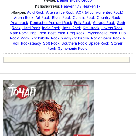
Лейбл:
Demon Music Group
Исполнители:
Heaven 17 / Heaven 17
Жанры:
Acid Rock
Alternative Rock
AOR (Album-oriented Rock)
Arena Rock
Art Rock
Blues Rock
Classic Rock
Country Rock
Deathrock
Deutscher Pop und Rock
Folk Rock
Garage Rock
Goth
Rock
Hard Rock
Indie Rock
Jazz-Rock
Krautrock
Lovers Rock
Math Rock
Pop Rock
Post Rock
Prog Rock
Psychedelic Rock
Pub
Rock
Rock
Rockabilly
Rock'n'Roll/Rockabilly
Rock Opera
Rock &
Roll
Rocksteady
Soft Rock
Southern Rock
Space Rock
Stoner
Rock
Symphonic Rock