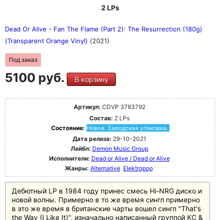
2 LPs
Dead Or Alive - Fan The Flame (Part 2): The Resurrection (180g)
(Transparent Orange Vinyl)
(2021)
Под заказ
5100 руб.
В корзину
Артикул:
CDVP 3783792
Состав:
2 LPs
Состояние:
Новое. Заводская упаковка.
Дата релиза:
29-10-2021
Лейбл:
Demon Music Group
Исполнители:
Dead or Alive / Dead or Alive
Жанры:
Alternative
Elektropop
Дебютный LP в 1984 году принес смесь Hi-NRG диско и
новой волны. Примерно в то же время сингл примерно
в это же время в британские чарты вошел сингл "That's
the Way (I Like It)", изначально написанный группой KC &