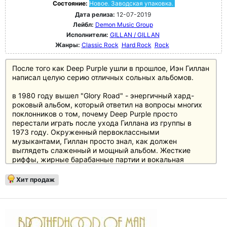
Состояние:
Новое. Заводская упаковка.
Дата релиза:
12-07-2019
Лейбл:
Demon Music Group
Исполнители:
GILLAN / GILLAN
Жанры:
Classic Rock
Hard Rock
Rock
После того как Deep Purple ушли в прошлое, Иэн Гиллан
написал целую серию отличных сольных альбомов.
в 1980 году вышел "Glory Road" - энергичный хард-
роковый альбом, который ответил на вопросы многих
поклонников о том, почему Deep Purple просто
перестали играть после ухода Гиллана из группы в
1973 году. Окруженный первоклассными
музыкантами, Гиллан просто знал, как должен
выглядеть слаженный и мощный альбом. Жесткие
риффы, жирные барабанные партии и вокальная
акробатика - вот составляющие альбома, попавшего на
3-е место в британских альбомных чартах.
Хит продаж
Отзывы
"При повторном прослушивании диска (без тогдашнего
"биса "For Gillan Fans Only"), четкие вступительные
треки на каждой стороне выделяются так же