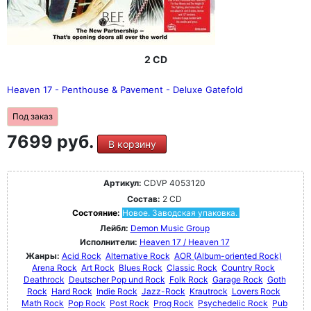
2 CD
Heaven 17 - Penthouse & Pavement - Deluxe Gatefold
Под заказ
7699 руб.
В корзину
Артикул:
CDVP 4053120
Состав:
2 CD
Состояние:
Новое. Заводская упаковка.
Лейбл:
Demon Music Group
Исполнители:
Heaven 17 / Heaven 17
Жанры:
Acid Rock
Alternative Rock
AOR (Album-oriented Rock)
Arena Rock
Art Rock
Blues Rock
Classic Rock
Country Rock
Deathrock
Deutscher Pop und Rock
Folk Rock
Garage Rock
Goth
Rock
Hard Rock
Indie Rock
Jazz-Rock
Krautrock
Lovers Rock
Math Rock
Pop Rock
Post Rock
Prog Rock
Psychedelic Rock
Pub