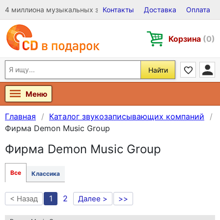
4 миллиона музыкальных записей на Виниле, CD и DVD
Контакты
Доставка
Оплата
Корзина
(0)
Найти
Меню
Главная
Каталог звукозаписывающих компаний
Фирма Demon Music Group
Фирма Demon Music Group
Все
Классика
1
2
< Назад
Далее >
>>