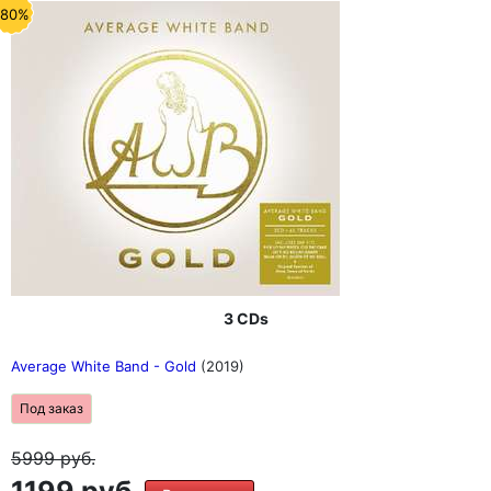
-80%
3 CDs
Average White Band - Gold
(2019)
Под заказ
5999
руб.