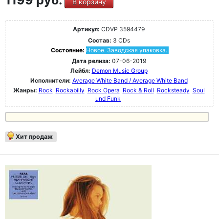
1199 руб.
В корзину
Артикул:
CDVP 3594479
Состав:
3 CDs
Состояние:
Новое. Заводская упаковка.
Дата релиза:
07-06-2019
Лейбл:
Demon Music Group
Исполнители:
Average White Band / Average White Band
Жанры:
Rock
Rockabilly
Rock Opera
Rock & Roll
Rocksteady
Soul
und Funk
Хит продаж