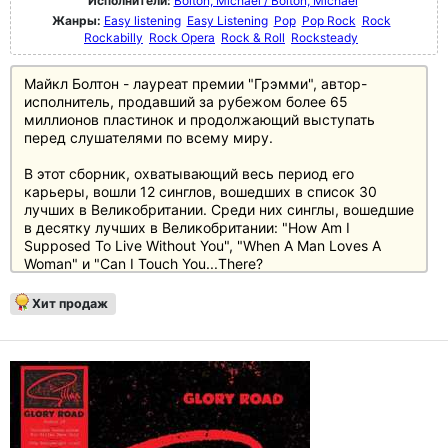
Исполнители:
Bolton, Michael / Bolton, Michael
Жанры:
Easy listening
Easy Listening
Pop
Pop Rock
Rock
Rockabilly
Rock Opera
Rock & Roll
Rocksteady
Майкл Болтон - лауреат премии "Грэмми", автор-
исполнитель, продавший за рубежом более 65
миллионов пластинок и продолжающий выступать
перед слушателями по всему миру.
В этот сборник, охватывающий весь период его
карьеры, вошли 12 синглов, вошедших в список 30
лучших в Великобритании. Среди них синглы, вошедшие
в десятку лучших в Великобритании: "How Am I
Supposed To Live Without You", "When A Man Loves A
Woman" и "Can I Touch You...There?
Отпечатано на 180-граммовом тяжелом виниле
Хит продаж
золотого цвета в полиграфическом внутреннем рукаве.
Также доступен в виде полного комплекта 3CD с 45
треками