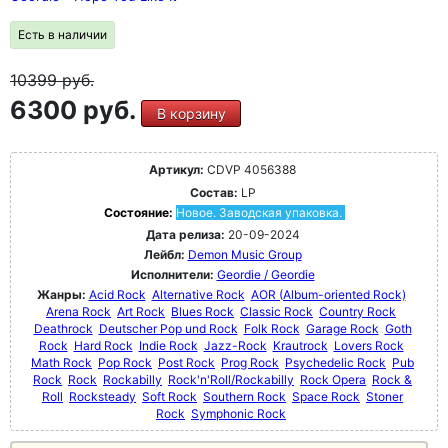
Есть в наличии
10399
руб.
6300 руб.
В корзину
Артикул:
CDVP 4056388
Состав:
LP
Состояние:
Новое. Заводская упаковка.
Дата релиза:
20-09-2024
Лейбл:
Demon Music Group
Исполнители:
Geordie / Geordie
Жанры:
Acid Rock
Alternative Rock
AOR (Album-oriented Rock)
Arena Rock
Art Rock
Blues Rock
Classic Rock
Country Rock
Deathrock
Deutscher Pop und Rock
Folk Rock
Garage Rock
Goth
Rock
Hard Rock
Indie Rock
Jazz-Rock
Krautrock
Lovers Rock
Math Rock
Pop Rock
Post Rock
Prog Rock
Psychedelic Rock
Pub
Rock
Rock
Rockabilly
Rock'n'Roll/Rockabilly
Rock Opera
Rock &
Roll
Rocksteady
Soft Rock
Southern Rock
Space Rock
Stoner
Rock
Symphonic Rock