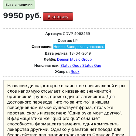
Есть в наличии
9950 руб.
В корзину
Артикул:
CDVP 4058459
Состав:
LP
Состояние:
Новое. Заводская упаковка.
Дата релиза:
13-04-2019
Лейбл:
Demon Music Group
Исполнители:
Status Quo / Status Quo
Жанры:
Rock
Название диска, которое в качестве оригинальной игры
слов напрямую отсылает к названию знаменитой
британской группы, происходит от латинского. Для
дословного перевода "что-то за что-то" в нашем
повседневном языке существует фраза, столь же
простая, сколь и известная: "Одна рука моет другую".
В фармацевтике же "quid pro quo" означает
способность фармацевта заменять одни компоненты
лекарства другими. Однако у фанатов нет повода для
беспокойства: два гитариста/вокалиста Фрэнсис Росси