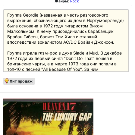
Жанры:
Rock
Группа Geordie (названная в честь разговорного
выражения, обозначающего их дом в Нортумберленде)
была основана в 1972 году гитаристом Виком
Малкольмом. К нему присоединились барабанщик
Брайан Гибсон, басист Том Хилл и ставший
впоследствии вокалистом AC/DC Брайан Джонсон.
Группа играла глэм-рок в духе Slade и Mud. В декабре
1972 года их первый сингл "Don't Do That" вошел в
британские чарты, а в марте 1973 года они попали в
топ-10 с песней "All Because Of You". За ним
последовали "Can You Do It", "Electric Lady" и "Black Cat
Woman". джонсон покинул группу в 1976 году. Альбом
Хит продаж
"No Good Woman", выпущенный в 1978 году, содержит
последние записи с его участием, а также новые
записи с Дэйвом Дитчберном в качестве вокалиста.
Теперь Demon выпускает все четыре альбома Geordie с
Брайаном Джонсоном в виде высококачественных
переизданий на 180-граммовом виниле в белом,
серебряном, розовом и оранжевом цветах.