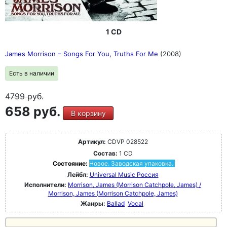
1 CD
James Morrison – Songs For You, Truths For Me
(2008)
Есть в наличии
4799
руб.
658 руб.
В корзину
Артикул:
CDVP 028522
Состав:
1 CD
Состояние:
Новое. Заводская упаковка.
Лейбл:
Universal Music Россия
Исполнители:
Morrison, James (Morrison Catchpole, James) /
Morrison, James (Morrison Catchpole, James)
Жанры:
Ballad
Vocal