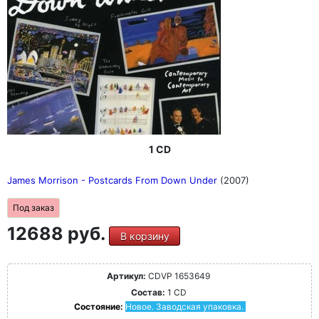
1 CD
James Morrison - Postcards From Down Under
(2007)
Под заказ
12688 руб.
В корзину
Артикул:
CDVP 1653649
Состав:
1 CD
Состояние:
Новое. Заводская упаковка.