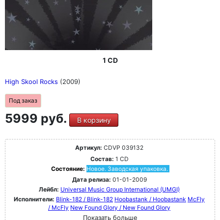
1 CD
High Skool Rocks
(2009)
Под заказ
5999 руб.
В корзину
Артикул:
CDVP 039132
Состав:
1 CD
Состояние:
Новое. Заводская упаковка.
Дата релиза:
01-01-2009
Лейбл:
Universal Music Group International (UMGI)
Исполнители:
Blink-182 / Blink-182
Hoobastank / Hoobastank
McFly
/ McFly
New Found Glory / New Found Glory
Показать больше