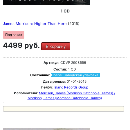
1 CD
James Morrison: Higher Than Here
(2015)
Под заказ
4499 руб.
В корзину
Артикул:
CDVP 2903556
Состав:
1 CD
Состояние:
Новое. Заводская упаковка.
Дата релиза:
01-01-2015
Лейбл:
Island Records Group
Исполнители:
Morrison, James (Morrison Catchpole, James) /
Morrison, James (Morrison Catchpole, James)