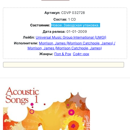
Артикул:
CDVP 032728
Состав:
1 CD
Состояние:
Новое. Заводская упаковка.
Дата релиза:
01-01-2009
Лейбл:
Universal Music Group International (UMGI)
Исполнители:
Morrison, James (Morrison Catchpole, James) /
Morrison, James (Morrison Catchpole, James)
Жанры:
Поп & Рок
Софт-рок