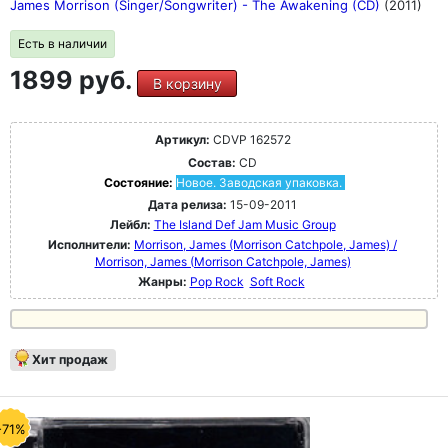
James Morrison (Singer/Songwriter) - The Awakening (CD)
(2011)
Есть в наличии
1899 руб.
В корзину
Артикул:
CDVP 162572
Состав:
CD
Состояние:
Новое. Заводская упаковка.
Дата релиза:
15-09-2011
Лейбл:
The Island Def Jam Music Group
Исполнители:
Morrison, James (Morrison Catchpole, James) /
Morrison, James (Morrison Catchpole, James)
Жанры:
Pop Rock
Soft Rock
Хит продаж
-71%