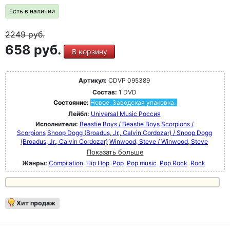
Есть в наличии
2249
руб.
658 руб.
В корзину
Артикул:
CDVP 095389
Состав:
1 DVD
Состояние:
Новое. Заводская упаковка.
Лейбл:
Universal Music Россия
Исполнители:
Beastie Boys / Beastie Boys
Scorpions /
Scorpions
Snoop Dogg (Broadus, Jr., Calvin Cordozar) / Snoop Dogg
(Broadus, Jr., Calvin Cordozar)
Winwood, Steve / Winwood, Steve
Показать больше
Жанры:
Compilation
Hip Hop
Pop
Pop music
Pop Rock
Rock
Хит продаж