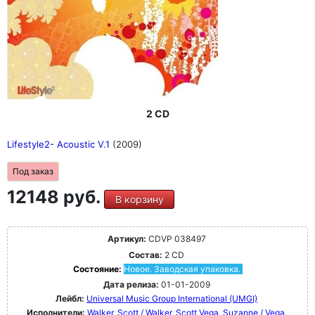
2 CD
Lifestyle2- Acoustic V.1
(2009)
Под заказ
12148 руб.
В корзину
Артикул:
CDVP 038497
Состав:
2 CD
Состояние:
Новое. Заводская упаковка.
Дата релиза:
01-01-2009
Лейбл:
Universal Music Group International (UMGI)
Исполнители:
Walker, Scott / Walker, Scott
Vega, Suzanne / Vega,