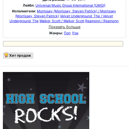
Лейбл:
Universal Music Group International (UMGI)
Исполнители:
Morrissey (Morrissey, Steven Patrick) / Morrissey
(Morrissey, Steven Patrick)
Velvet Underground, The / Velvet
Underground, The
Walker, Scott / Walker, Scott
Reamonn / Reamonn
Показать больше
Жанры:
Поп
Рок
Хит продаж