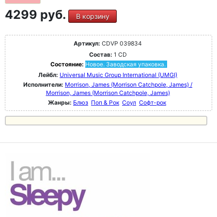
4299 руб.
В корзину
Артикул:
CDVP 039834
Состав:
1 CD
Состояние:
Новое. Заводская упаковка.
Лейбл:
Universal Music Group International (UMGI)
Исполнители:
Morrison, James (Morrison Catchpole, James) /
Morrison, James (Morrison Catchpole, James)
Жанры:
Блюз
Поп & Рок
Соул
Софт-рок