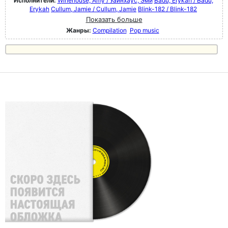
Исполнители:
Winehouse, Amy / Уайнхаус, Эми
Badu, Erykah / Badu,
Erykah
Cullum, Jamie / Cullum, Jamie
Blink-182 / Blink-182
Показать больше
Жанры:
Compilation
Pop music