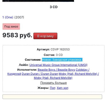
3 CD
1 (One)
(2007)
Под заказ
9583 руб.
В корзину
Артикул:
CDVP 162053
Состав:
3 CD
Состояние:
Новое. Заводская упаковка.
Лейбл:
Universal Music Group International (UMGI)
Исполнители:
Beastie Boys / Beastie Boys
Coldplay /
Колдплэй
Duran Duran / Duran Duran
Moby (Hall, Richard Melville) /
Moby (Hall, Richard Melville)
Показать больше
Жанры:
Поп
Хип-хоп