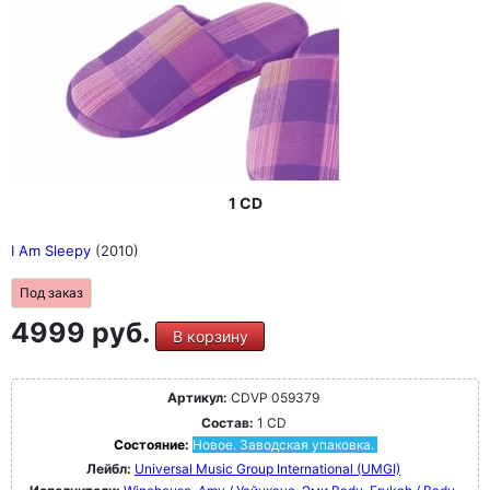
1 CD
I Am Sleepy
(2010)
Под заказ
4999 руб.
В корзину
Артикул:
CDVP 059379
Состав:
1 CD
Состояние:
Новое. Заводская упаковка.
Лейбл:
Universal Music Group International (UMGI)