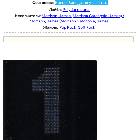
Состояние:
Новое. Заводская упаковка.
Лейбл:
Polydor records
Исполнители:
Morrison, James (Morrison Catchpole, James) /
Morrison, James (Morrison Catchpole, James)
Жанры:
Pop Rock
Soft Rock