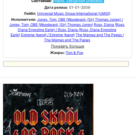
Состояние:
Новое. Заводская упаковка.
Дата релиза:
01-01-2009
Лейбл:
Universal Music Group International (UMGI)
Исполнители:
Jones, Tom, OBE (Woodward, (Sir) Thomas Jones) /
Jones, Tom, OBE (Woodward, (Sir) Thomas Jones)
Ross, Diana (Ross,
Diana Ernestine Earle) / Ross, Diana (Ross, Diana Ernestine
Earle)
Extreme (band) / Extreme (band)
The Mamas and The Papas /
The Mamas and The Papas
Показать больше
Жанры:
Поп & Рок