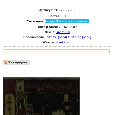
Артикул:
CDVP 032308
Состав:
CD
Состояние:
Новое. Заводская упаковка.
Дата релиза:
20-03-1989
Лейбл:
Spectrum
Исполнители:
Extreme (band) / Extreme (band)
Жанры:
Hard Rock
Хит продаж