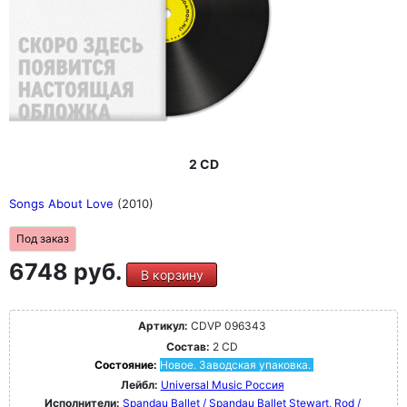
2 CD
Songs About Love
(2010)
Под заказ
6748 руб.
В корзину
Артикул:
CDVP 096343
Состав:
2 CD
Состояние:
Новое. Заводская упаковка.
Лейбл:
Universal Music Россия
Исполнители:
Spandau Ballet / Spandau Ballet
Stewart, Rod /