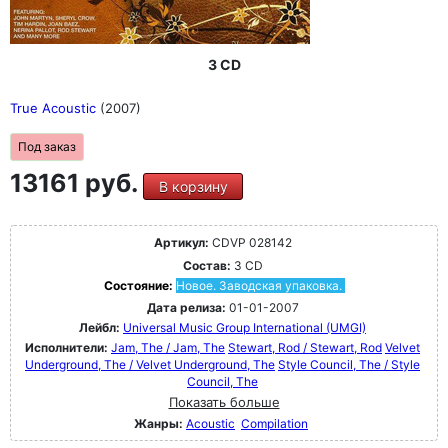
3 CD
True Acoustic
(2007)
Под заказ
13161 руб.
В корзину
Артикул:
CDVP 028142
Состав:
3 CD
Состояние:
Новое. Заводская упаковка.
Дата релиза:
01-01-2007
Лейбл:
Universal Music Group International (UMGI)
Исполнители:
Jam, The / Jam, The
Stewart, Rod / Stewart, Rod
Velvet
Underground, The / Velvet Underground, The
Style Council, The / Style
Council, The
Показать больше
Жанры:
Acoustic
Compilation