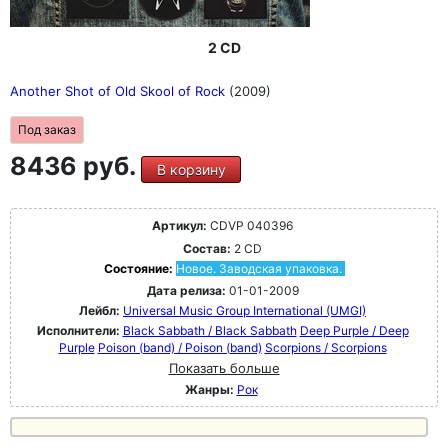
2 CD
Another Shot of Old Skool of Rock
(2009)
Под заказ
8436 руб.
В корзину
Артикул:
CDVP 040396
Состав:
2 CD
Состояние:
Новое. Заводская упаковка.
Дата релиза:
01-01-2009
Лейбл:
Universal Music Group International (UMGI)
Исполнители:
Black Sabbath / Black Sabbath
Deep Purple / Deep
Purple
Poison (band) / Poison (band)
Scorpions / Scorpions
Показать больше
Жанры:
Рок