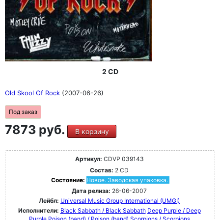
2 CD
Old Skool Of Rock
(2007-06-26)
Под заказ
7873 руб.
В корзину
Артикул:
CDVP 039143
Состав:
2 CD
Состояние:
Новое. Заводская упаковка.
Дата релиза:
26-06-2007
Лейбл:
Universal Music Group International (UMGI)
Исполнители:
Black Sabbath / Black Sabbath
Deep Purple / Deep
Purple
Poison (band) / Poison (band)
Scorpions / Scorpions