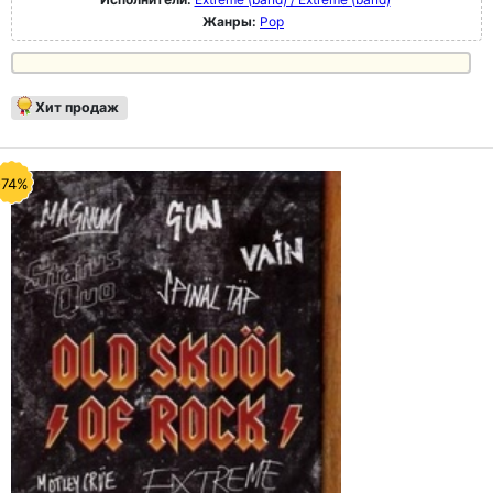
Жанры:
Pop
Хит продаж
-74%