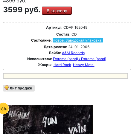
4899
руб.
3599 руб.
В корзину
Артикул:
CDVP 162049
Состав:
CD
Состояние:
Новое. Заводская упаковка.
Дата релиза:
24-01-2006
Лейбл:
A&M Records
Исполнители:
Extreme (band) / Extreme (band)
Жанры:
Hard Rock
Heavy Metal
Хит продаж
-8%