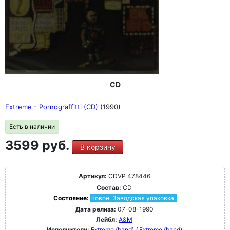
CD
Extreme - Pornograffitti (CD)
(1990)
Есть в наличии
3599 руб.
В корзину
Артикул:
CDVP 478446
Состав:
CD
Состояние:
Новое. Заводская упаковка.
Дата релиза:
07-08-1990
Лейбл:
A&M
Исполнители:
Extreme (band) / Extreme (band)