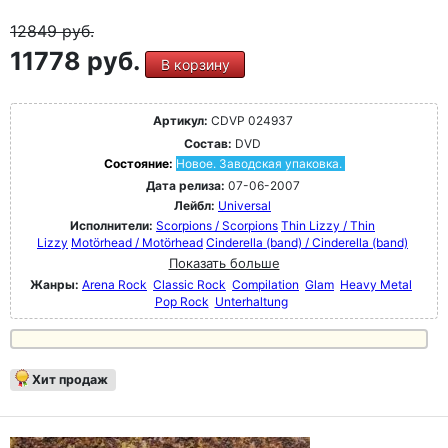
12849
руб.
11778 руб.
В корзину
Артикул:
CDVP 024937
Состав:
DVD
Состояние:
Новое. Заводская упаковка.
Дата релиза:
07-06-2007
Лейбл:
Universal
Исполнители:
Scorpions / Scorpions
Thin Lizzy / Thin
Lizzy
Motörhead / Motörhead
Cinderella (band) / Cinderella (band)
Показать больше
Жанры:
Arena Rock
Classic Rock
Compilation
Glam
Heavy Metal
Pop Rock
Unterhaltung
Хит продаж