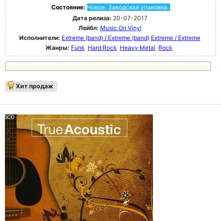
Состояние:
Новое. Заводская упаковка.
Дата релиза:
20-07-2017
Лейбл:
Music On Vinyl
Исполнители:
Extreme (band) / Extreme (band)
Extreme / Extreme
Жанры:
Funk
Hard Rock
Heavy Metal
Rock
Хит продаж