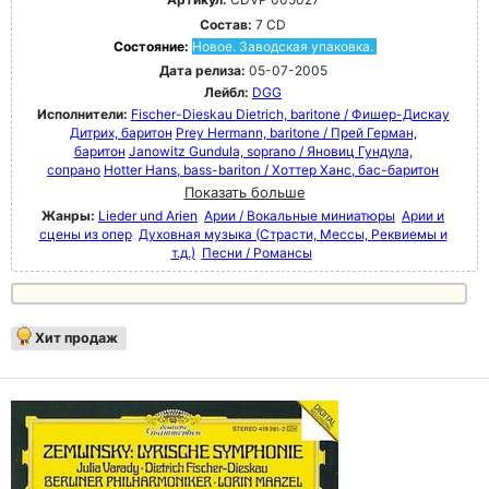
Состав:
7 CD
Состояние:
Новое. Заводская упаковка.
Дата релиза:
05-07-2005
Лейбл:
DGG
Исполнители:
Fischer-Dieskau Dietrich, baritone / Фишер-Дискау
Дитрих, баритон
Prey Hermann, baritone / Прей Герман,
баритон
Janowitz Gundula, soprano / Яновиц Гундула,
сопрано
Hotter Hans, bass-bariton / Хоттер Ханс, бас-баритон
Показать больше
Жанры:
Lieder und Arien
Арии / Вокальные миниатюры
Арии и
сцены из опер
Духовная музыка (Страсти, Мессы, Реквиемы и
т.д.)
Песни / Романсы
Хит продаж