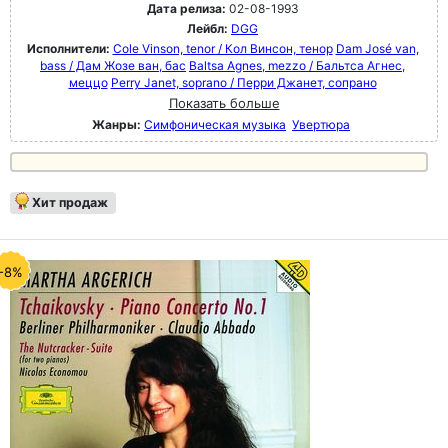
Дата релиза:
02-08-1993
Лейбл:
DGG
Исполнители:
Cole Vinson, tenor / Кол Винсон, тенор
Dam José van,
bass / Дам Жозе ван, бас
Baltsa Agnes, mezzo / Бальтса Агнес,
меццо
Perry Janet, soprano / Перри Джанет, сопрано
Показать больше
Жанры:
Симфоническая музыка
Увертюра
Хит продаж
-8%