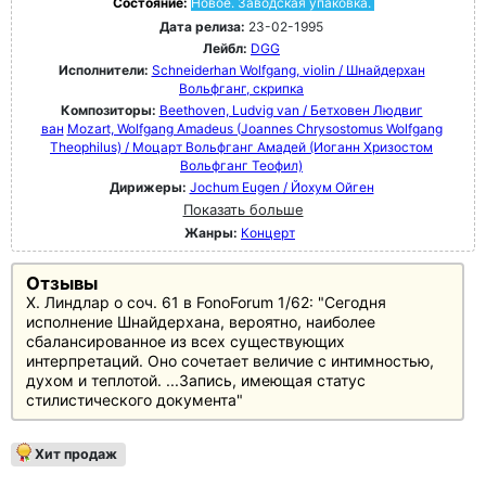
Состояние:
Новое. Заводская упаковка.
Дата релиза:
23-02-1995
Лейбл:
DGG
Исполнители:
Schneiderhan Wolfgang, violin / Шнайдерхан
Вольфганг, скрипка
Композиторы:
Beethoven, Ludvig van / Бетховен Людвиг
ван
Mozart, Wolfgang Amadeus (Joannes Chrysostomus Wolfgang
Theophilus) / Моцарт Вольфганг Амадей (Иоганн Хризостом
Вольфганг Теофил)
Дирижеры:
Jochum Eugen / Йохум Ойген
Показать больше
Жанры:
Концерт
Отзывы
Х. Линдлар о соч. 61 в FonoForum 1/62: "Сегодня
исполнение Шнайдерхана, вероятно, наиболее
сбалансированное из всех существующих
интерпретаций. Оно сочетает величие с интимностью,
духом и теплотой. ...Запись, имеющая статус
стилистического документа"
Хит продаж