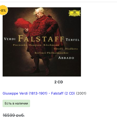
-8%
2 CD
Giuseppe Verdi (1813-1901) - Falstaff (2 CD)
(2001)
Есть в наличии
16599
руб.