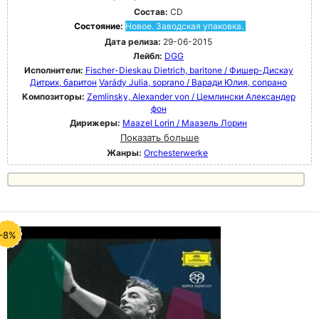
Состав:
CD
Состояние:
Новое. Заводская упаковка.
Дата релиза:
29-06-2015
Лейбл:
DGG
Исполнители:
Fischer-Dieskau Dietrich, baritone / Фишер-Дискау
Дитрих, баритон
Varády Julia, soprano / Варади Юлия, сопрано
Композиторы:
Zemlinsky, Alexander von / Цемлински Александер
фон
Дирижеры:
Maazel Lorin / Маазель Лорин
Показать больше
Жанры:
Orchesterwerke
-8%