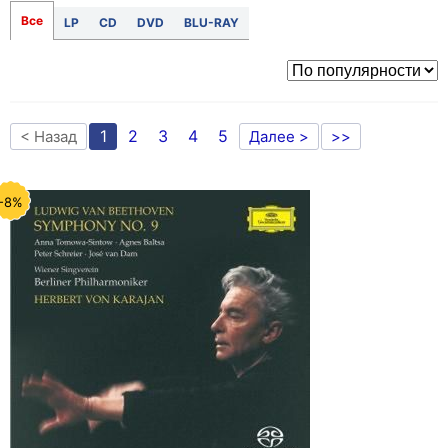
Все
LP
CD
DVD
BLU-RAY
1
2
3
4
5
< Назад
Далее >
>>
-8%