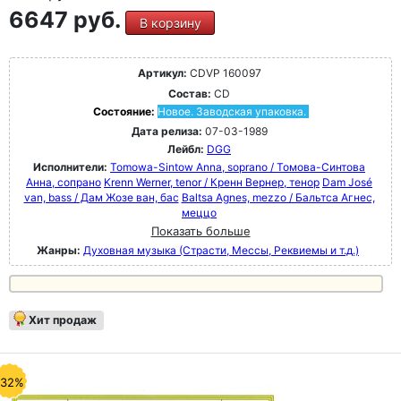
6647 руб.
В корзину
Артикул:
CDVP 160097
Состав:
CD
Состояние:
Новое. Заводская упаковка.
Дата релиза:
07-03-1989
Лейбл:
DGG
Исполнители:
Tomowa-Sintow Anna, soprano / Томова-Синтова
Анна, сопрано
Krenn Werner, tenor / Кренн Вернер, тенор
Dam José
van, bass / Дам Жозе ван, бас
Baltsa Agnes, mezzo / Бальтса Агнес,
меццо
Показать больше
Жанры:
Духовная музыка (Страсти, Мессы, Реквиемы и т.д.)
Хит продаж
-32%