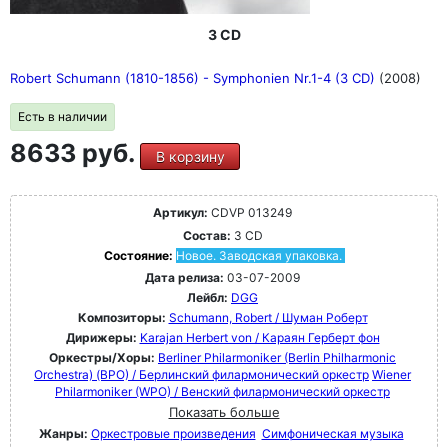
3 CD
Robert Schumann (1810-1856) - Symphonien Nr.1-4 (3 CD)
(2008)
Есть в наличии
8633 руб.
В корзину
Артикул:
CDVP 013249
Состав:
3 CD
Состояние:
Новое. Заводская упаковка.
Дата релиза:
03-07-2009
Лейбл:
DGG
Композиторы:
Schumann, Robert / Шуман Роберт
Дирижеры:
Karajan Herbert von / Караян Герберт фон
Оркестры/Хоры:
Berliner Philarmoniker (Berlin Philharmonic
Orchestra) (BPO) / Берлинский филармонический оркестр
Wiener
Philarmoniker (WPO) / Венский филармонический оркестр
Показать больше
Жанры:
Оркестровые произведения
Симфоническая музыка