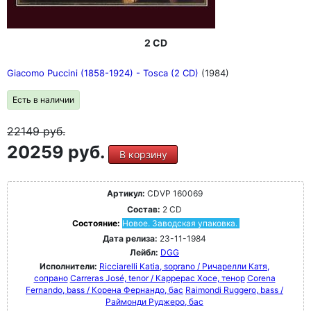
2 CD
Giacomo Puccini (1858-1924) - Tosca (2 CD)
(1984)
Есть в наличии
22149
руб.
20259 руб.
В корзину
Артикул:
CDVP 160069
Состав:
2 CD
Состояние:
Новое. Заводская упаковка.
Дата релиза:
23-11-1984
Лейбл:
DGG
Исполнители:
Ricciarelli Katia, soprano / Ричарелли Катя,
сопрано
Carreras José, tenor / Каррерас Хосе, тенор
Corena
Fernando, bass / Корена Фернандо, бас
Raimondi Ruggero, bass /
Раймонди Руджеро, бас