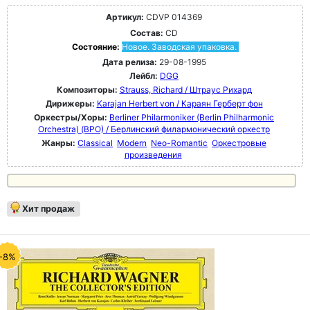
Артикул:
CDVP 014369
Состав:
CD
Состояние:
Новое. Заводская упаковка.
Дата релиза:
29-08-1995
Лейбл:
DGG
Композиторы:
Strauss, Richard / Штраус Рихард
Дирижеры:
Karajan Herbert von / Караян Герберт фон
Оркестры/Хоры:
Berliner Philarmoniker (Berlin Philharmonic
Orchestra) (BPO) / Берлинский филармонический оркестр
Жанры:
Classical
Modern
Neo-Romantic
Оркестровые
произведения
Хит продаж
-8%