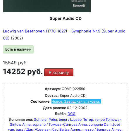
Super Audio CD
Ludwig van Beethoven (1770-1827) - Symphonie Nr.9 (Super Audio
CD)
(2002)
Есть в наличии
15549
руб.
14252 руб.
В корзину
Артикул:
CDVP 022590
Состав:
Super Audio CD
Состояние:
Новое. Заводская упаковка.
Дата релиза:
02-12-2002
Лейбл:
DGG
Исполнители:
Schreier Peter, tenor / Шраер Петер, тенор
Tomowa-
Sintow Anna, soprano / Томова-Синтова Анна, сопрано
Dam José
van, bass / Дам Жозе ван, бас
Baltsa Agnes, mezzo / Бальтса Агнес,