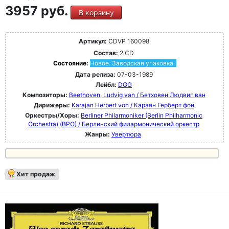
3957 руб.
В корзину
Артикул:
CDVP 160098
Состав:
2 CD
Состояние:
Новое. Заводская упаковка.
Дата релиза:
07-03-1989
Лейбл:
DGG
Композиторы:
Beethoven, Ludvig van / Бетховен Людвиг ван
Дирижеры:
Karajan Herbert von / Караян Герберт фон
Оркестры/Хоры:
Berliner Philarmoniker (Berlin Philharmonic
Orchestra) (BPO) / Берлинский филармонический оркестр
Жанры:
Увертюра
Хит продаж