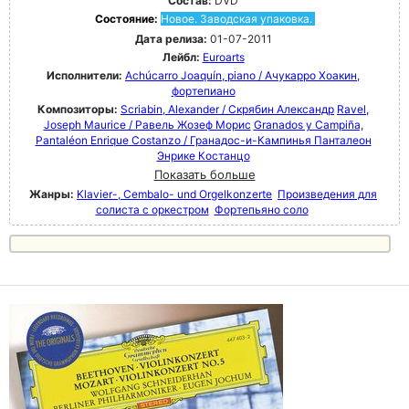
Состав:
DVD
Состояние:
Новое. Заводская упаковка.
Дата релиза:
01-07-2011
Лейбл:
Euroarts
Исполнители:
Achúcarro Joaquín, piano / Ачукарро Хоакин,
фортепиано
Композиторы:
Scriabin, Alexander / Скрябин Александр
Ravel,
Joseph Maurice / Равель Жозеф Морис
Granados y Campiña,
Pantaléon Enrique Costanzo / Гранадос-и-Кампинья Панталеон
Энрике Костанцо
Показать больше
Жанры:
Klavier-, Cembalo- und Orgelkonzerte
Произведения для
солиста с оркестром
Фортепьяно соло