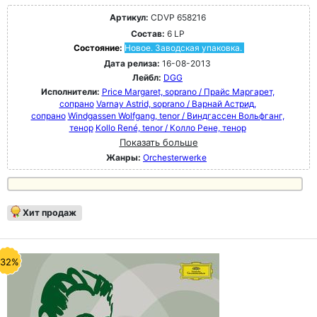
Артикул:
CDVP 658216
Состав:
6 LP
Состояние:
Новое. Заводская упаковка.
Дата релиза:
16-08-2013
Лейбл:
DGG
Исполнители:
Price Margaret, soprano / Прайс Маргарет,
сопрано
Varnay Astrid, soprano / Варнай Астрид,
сопрано
Windgassen Wolfgang, tenor / Виндгассен Вольфганг,
тенор
Kollo René, tenor / Колло Рене, тенор
Показать больше
Жанры:
Orchesterwerke
Хит продаж
-32%