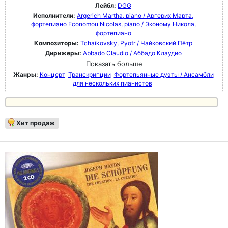
Лейбл:
DGG
Исполнители:
Argerich Martha, piano / Аргерих Марта,
фортепиано
Economou Nicolas, piano / Эконому Никола,
фортепиано
Композиторы:
Tchaikovsky, Pyotr / Чайковский Пётр
Дирижеры:
Abbado Claudio / Аббадо Клаудио
Показать больше
Жанры:
Концерт
Транскрипции
Фортепьянные дуэты / Ансамбли
для нескольких пианистов
Хит продаж