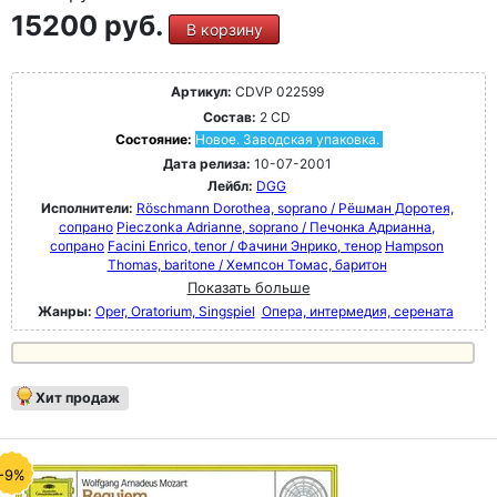
15200 руб.
В корзину
Артикул:
CDVP 022599
Состав:
2 CD
Состояние:
Новое. Заводская упаковка.
Дата релиза:
10-07-2001
Лейбл:
DGG
Исполнители:
Röschmann Dorothea, soprano / Рёшман Доротея,
сопрано
Pieczonka Adrianne, soprano / Печонка Адрианна,
сопрано
Facini Enrico, tenor / Фачини Энрико, тенор
Hampson
Thomas, baritone / Хемпсон Томас, баритон
Показать больше
Жанры:
Oper, Oratorium, Singspiel
Опера, интермедия, серената
Хит продаж
-9%