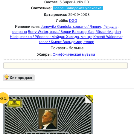
Состав:
5 Super Audio CD
Состояние:
Новое. Заводская упаковка.
Дата релиза:
29-09-2003
Лейбл:
DGG
Исполнители:
Janowitz Gundula, soprano / Яновиц Гундула,
сопрано
Berry Walter, bass / Берри Вальтер, бас
Rössel-Majdan
Hilde, mezzo / Рёссель-Майдан Хильда, меццо
Kmentt Waldemar,
tenor / Кмент Вальдемар, тенор
Показать больше
Жанры:
Симфоническая музыка
Хит продаж
-8%