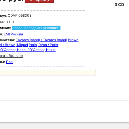
3 CD
кул:
CDVP 058308
ав:
3 CD
ояние:
Новое. Заводская упаковка.
л:
EMI Россия
лнители:
Tavares (band) / Tavares (band)
Brown,
l / Brown, Miquel
Paris, Ryan / Paris,
O'Connor, Hazel / O'Connor, Hazel
зать больше
ры:
Поп