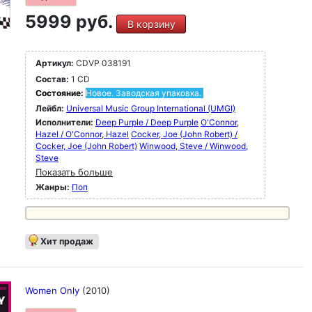
5999 руб.
В корзину
Артикул:
CDVP 038191
Состав:
1 CD
Состояние:
Новое. Заводская упаковка.
Лейбл:
Universal Music Group International (UMGI)
Исполнители:
Deep Purple / Deep Purple
O'Connor,
Hazel / O'Connor, Hazel
Cocker, Joe (John Robert) /
Cocker, Joe (John Robert)
Winwood, Steve / Winwood,
Steve
Показать больше
Жанры:
Поп
Хит продаж
Women Only
(2010)