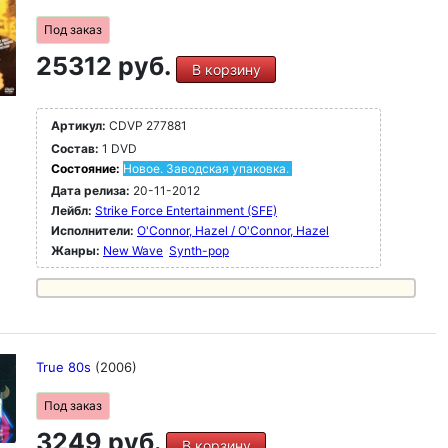
Под заказ
25312 руб.
В корзину
Артикул:
CDVP 277881
Состав:
1 DVD
Состояние:
Новое. Заводская упаковка.
Дата релиза:
20-11-2012
Лейбл:
Strike Force Entertainment (SFE)
Исполнители:
O'Connor, Hazel / O'Connor, Hazel
Жанры:
New Wave
Synth-pop
True 80s
(2006)
Под заказ
3249 руб.
В корзину