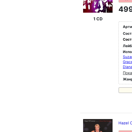
499
1 CD
Арти
Сост
Сост
Лейб
Испо
Suza
Grac
Diana
Пока
Жан
Hazel 