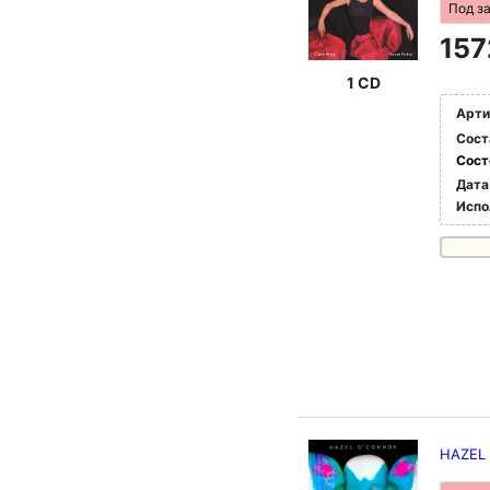
Под з
157
1 CD
Арти
Сост
Сост
Дата
Испо
HAZEL 