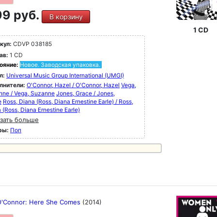
9 руб.
В корзину
1 CD
кул:
CDVP 038185
ав:
1 CD
ояние:
Новое. Заводская упаковка.
л:
Universal Music Group International (UMGI)
лнители:
O'Connor, Hazel / O'Connor, Hazel
Vega,
nne / Vega, Suzanne
Jones, Grace / Jones,
e
Ross, Diana (Ross, Diana Ernestine Earle) / Ross,
 (Ross, Diana Ernestine Earle)
зать больше
ры:
Поп
O'Connor: Here She Comes
(2014)