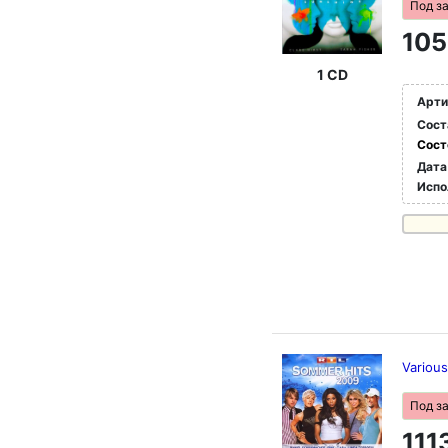
Под з
105
1 CD
Арти
Сост
Сост
Дата
Испо
Variou
Под з
111