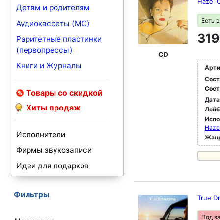
Hazel 
Детям и родителям
Есть 
Аудиокассеты (MC)
319
Раритетные пластинки
(первопрессы)
CD
Книги и Журналы
Арти
Сост
Сост
Товары со скидкой
Дата
Хиты продаж
Лейб
Испо
Haze
Исполнители
Жан
Фирмы звукозаписи
Идеи для подарков
Фильтры
True D
Под з