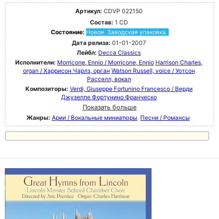
Артикул:
CDVP 022150
Состав:
1 CD
Состояние:
Новое. Заводская упаковка.
Дата релиза:
01-01-2007
Лейбл:
Decca Classics
Исполнители:
Morricone, Ennio / Morricone, Ennio
Harrison Charles,
organ / Харрисон Чарлз, орган
Watson Russell, voice / Уотсон
Расселл, вокал
Композиторы:
Verdi, Giuseppe Fortunino Francesco / Верди
Джузеппе Фортунино Франческо
Показать больше
Жанры:
Арии / Вокальные миниатюры
Песни / Романсы