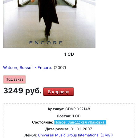
1 CD
Watson, Russell - Encore.
(2007)
Под заказ
3249 руб.
В корзину
Артикул:
CDVP 022148
Состав:
1 CD
Состояние:
Новое. Заводская упаковка.
Дата релиза:
01-01-2007
Лейбл:
Universal Music Group International (UMGI)