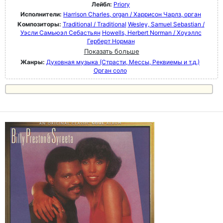
Лейбл:
Priory
Исполнители:
Harrison Charles, organ / Харрисон Чарлз, орган
Композиторы:
Traditional / Traditional
Wesley, Samuel Sebastian /
Уэсли Самьюэл Себастьян
Howells, Herbert Norman / Хоуэллс
Герберт Норман
Показать больше
Жанры:
Духовная музыка (Страсти, Мессы, Реквиемы и т.д.)
Орган соло