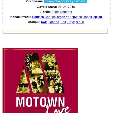
Состояние:
Новое. Заводская упаковка.
Дата релиза:
01-01-2010
Лейбл:
Apple Records
Исполнители:
Harrison Charles, organ / Харрисон Чарлз, орган
Жанры:
R&B
Госпел
Рок
Соул
Фанк