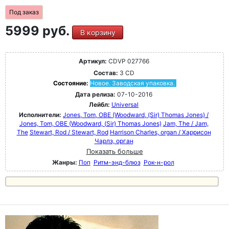
Под заказ
5999 руб.
В корзину
Артикул:
CDVP 027766
Состав:
3 CD
Состояние:
Новое. Заводская упаковка.
Дата релиза:
07-10-2016
Лейбл:
Universal
Исполнители:
Jones, Tom, OBE (Woodward, (Sir) Thomas Jones) /
Jones, Tom, OBE (Woodward, (Sir) Thomas Jones)
Jam, The / Jam,
The
Stewart, Rod / Stewart, Rod
Harrison Charles, organ / Харрисон
Чарлз, орган
Показать больше
Жанры:
Поп
Ритм-энд-блюз
Рок-н-poл