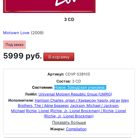
3 CD
Motown Love
(2009)
Под заказ
5999 руб.
В корзину
Артикул:
CDVP 028105
Состав:
3 CD
Состояние:
Новое. Заводская упаковка.
Лейбл:
Universal Motown Republic Group (UMRG)
Исполнители:
Harrison Charles, organ / Харрисон Чарлз, орган
Isley
Brothers, The / Айли Бразерс
Jackson, Michael / Jackson,
Michael
Richie, Lionel (Richie, Jr., Lionel Brockman) / Richie, Lionel
(Richie, Jr., Lionel Brockman)
Показать больше
Жанры:
Compilation