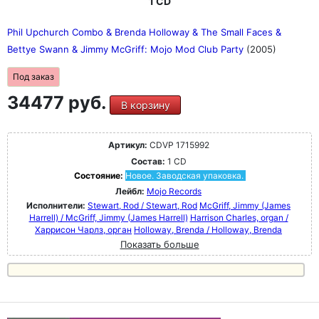
1 CD
Phil Upchurch Combo & Brenda Holloway & The Small Faces &
Bettye Swann & Jimmy McGriff: Mojo Mod Club Party
(2005)
Под заказ
34477 руб.
В корзину
Артикул:
CDVP 1715992
Состав:
1 CD
Состояние:
Новое. Заводская упаковка.
Лейбл:
Mojo Records
Исполнители:
Stewart, Rod / Stewart, Rod
McGriff, Jimmy (James
Harrell) / McGriff, Jimmy (James Harrell)
Harrison Charles, organ /
Харрисон Чарлз, орган
Holloway, Brenda / Holloway, Brenda
Показать больше