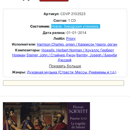
Артикул:
CDVP 2102523
Состав:
1 CD
Состояние:
Новое. Заводская упаковка.
Дата релиза:
01-01-2014
Лейбл:
Priory
Исполнители:
Harrison Charles, organ / Харрисон Чарлз, орган
Композиторы:
Howells, Herbert Norman / Хоуэллс Герберт
Норман
Stainer, John / Стайнер Джон
Barnby, Joseph / Барнби
Джозеф
Показать больше
Жанры:
Духовная музыка (Страсти, Мессы, Реквиемы и т.д.)