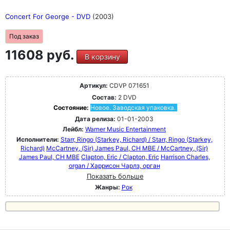
Concert For George - DVD
(2003)
Под заказ
11608 руб.
В корзину
Артикул:
CDVP 071651
Состав:
2 DVD
Состояние:
Новое. Заводская упаковка.
Дата релиза:
01-01-2003
Лейбл:
Warner Music Entertainment
Исполнители:
Starr, Ringo (Starkey, Richard) / Starr, Ringo (Starkey,
Richard)
McCartney, (Sir) James Paul, CH MBE / McCartney, (Sir)
James Paul, CH MBE
Clapton, Eric / Clapton, Eric
Harrison Charles,
organ / Харрисон Чарлз, орган
Показать больше
Жанры:
Рок