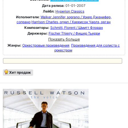
Дата релиза:
01-01-2007
Лейбл:
Hyperion Classics
Исполнители:
Walker Jennifer, soprano / Уокер Дженифер,
сопрано
Harrison Charles, organ / Харрисон Чарлз, орган
Композиторы:
Schmitt, Florent / Шмитт Флоран
Дирижеры:
Fischer Thierry / Фишер Тьерри
Показать больше
Жанры:
Оркестровые произведения
Произведения для солиста с
оркестром
Хит продаж