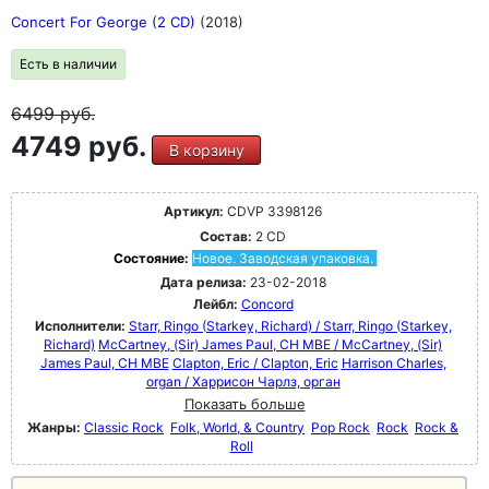
Concert For George (2 CD)
(2018)
Есть в наличии
6499
руб.
4749 руб.
В корзину
Артикул:
CDVP 3398126
Состав:
2 CD
Состояние:
Новое. Заводская упаковка.
Дата релиза:
23-02-2018
Лейбл:
Concord
Исполнители:
Starr, Ringo (Starkey, Richard) / Starr, Ringo (Starkey,
Richard)
McCartney, (Sir) James Paul, CH MBE / McCartney, (Sir)
James Paul, CH MBE
Clapton, Eric / Clapton, Eric
Harrison Charles,
organ / Харрисон Чарлз, орган
Показать больше
Жанры:
Classic Rock
Folk, World, & Country
Pop Rock
Rock
Rock &
Roll