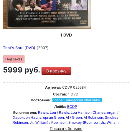
1 DVD
That's Soul (DVD)
(2007)
Под заказ
5999 руб.
В корзину
Артикул:
CDVP 025584
Состав:
1 DVD
Состояние:
Новое. Заводская упаковка.
Лейбл:
BCDP
Исполнители:
Rawls, Lou / Rawls, Lou
Harrison Charles, organ /
Харрисон Чарлз, орган
Green, Al / Green, Al
Robinson, Smokey
(Robinson, Jr., William) / Robinson, Smokey (Robinson, Jr., William)
Показать больше