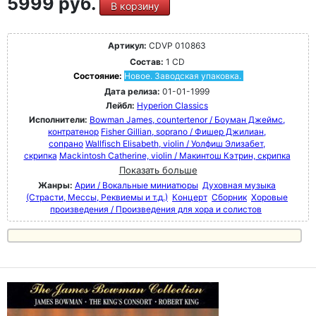
5999 руб.
В корзину
Артикул:
CDVP 010863
Состав:
1 CD
Состояние:
Новое. Заводская упаковка.
Дата релиза:
01-01-1999
Лейбл:
Hyperion Classics
Исполнители:
Bowman James, countertenor / Боуман Джеймс,
контратенор
Fisher Gillian, soprano / Фишер Джилиан,
сопрано
Wallfisch Elisabeth, violin / Уолфиш Элизабет,
скрипка
Mackintosh Catherine, violin / Макинтош Кэтрин, скрипка
Показать больше
Жанры:
Арии / Вокальные миниатюры
Духовная музыка
(Страсти, Мессы, Реквиемы и т.д.)
Концерт
Сборник
Хоровые
произведения / Произведения для хора и солистов