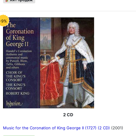
-9%
2 CD
Music for the Coronation of King George II (1727) (2 CD)
(2001)