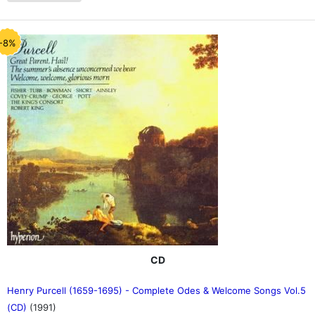
-8%
CD
Henry Purcell (1659-1695) - Complete Odes & Welcome Songs Vol.5
(CD)
(1991)