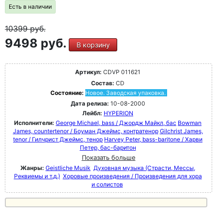
Есть в наличии
10399
руб.
9498 руб.
В корзину
Артикул:
CDVP 011621
Состав:
CD
Состояние:
Новое. Заводская упаковка.
Дата релиза:
10-08-2000
Лейбл:
HYPERION
Исполнители:
George Michael, bass / Джордж Майкл, бас
Bowman
James, countertenor / Боуман Джеймс, контратенор
Gilchrist James,
tenor / Гилчрист Джеймс, тенор
Harvey Peter, bass-baritone / Харви
Петер, бас-баритон
Показать больше
Жанры:
Geistliche Musik
Духовная музыка (Страсти, Мессы,
Реквиемы и т.д.)
Хоровые произведения / Произведения для хора
и солистов