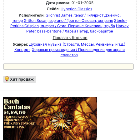
Дата релиза:
01-01-2005
Лейбл:
Hyperion Classics
Исполнители:
Gilchrist James, tenor / Гилчрист Джеймс,
тенор
Gritton Susan, soprano / Гриттон Сьюзан, сопрано
Steele-
Perkins Crispian, trumpet / Стил-Перкинс Криспиан, труба
Harvey
Peter, bass-baritone / Харви Петер, бас-баритон
Показать больше
Жанры:
Духовная музыка (Страсти, Мессы, Реквиемы и т.д.)
Концерт
Хоровые произведения / Произведения для хора и
солистов
Хит продаж