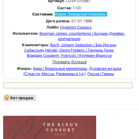
Артикул:
CDVP 010887
Состав:
1 CD
Состояние:
Новое. Заводская упаковка.
Дата релиза:
01-01-1996
Лейбл:
Hyperion Classics
Исполнители:
Bowman James, countertenor / Боуман Джеймс,
контратенор
Композиторы:
Bach, Johann Sebastian / Бах Иоганн
Себастьян
Händel, Georg Frederic / Гендель Георг
Фридрих
Couperin, François / Куперен Франсуа
Показать больше
Жанры:
Арии / Вокальные миниатюры
Духовная музыка
(Страсти, Мессы, Реквиемы и т.д.)
Песни / Гимны
Хит продаж