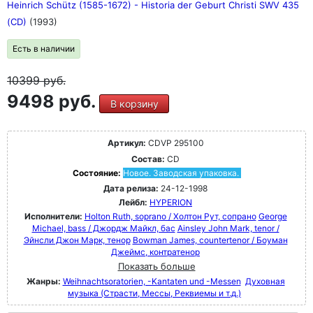
Heinrich Schütz (1585-1672) - Historia der Geburt Christi SWV 435
(CD)
(1993)
Есть в наличии
10399
руб.
9498 руб.
В корзину
Артикул:
CDVP 295100
Состав:
CD
Состояние:
Новое. Заводская упаковка.
Дата релиза:
24-12-1998
Лейбл:
HYPERION
Исполнители:
Holton Ruth, soprano / Холтон Рут, сопрано
George
Michael, bass / Джордж Майкл, бас
Ainsley John Mark, tenor /
Эйнсли Джон Марк, тенор
Bowman James, countertenor / Боуман
Джеймс, контратенор
Показать больше
Жанры:
Weihnachtsoratorien, -Kantaten und -Messen
Духовная
музыка (Страсти, Мессы, Реквиемы и т.д.)