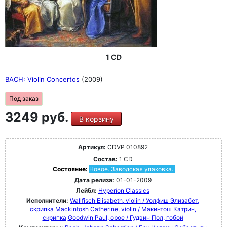
1 CD
BACH: Violin Concertos
(2009)
Под заказ
3249 руб.
В корзину
Артикул:
CDVP 010892
Состав:
1 CD
Состояние:
Новое. Заводская упаковка.
Дата релиза:
01-01-2009
Лейбл:
Hyperion Classics
Исполнители:
Wallfisch Elisabeth, violin / Уолфиш Элизабет,
скрипка
Mackintosh Catherine, violin / Макинтош Кэтрин,
скрипка
Goodwin Paul, oboe / Гудвин Пол, гобой