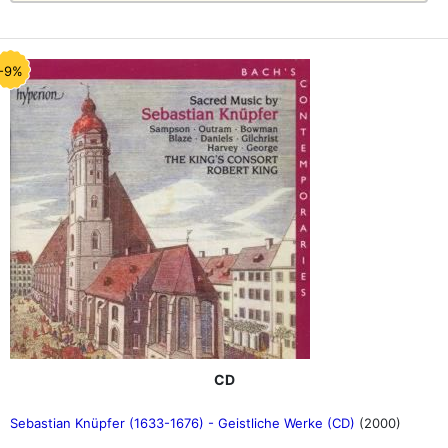
-9%
CD
Sebastian Knüpfer (1633-1676) - Geistliche Werke (CD)
(2000)