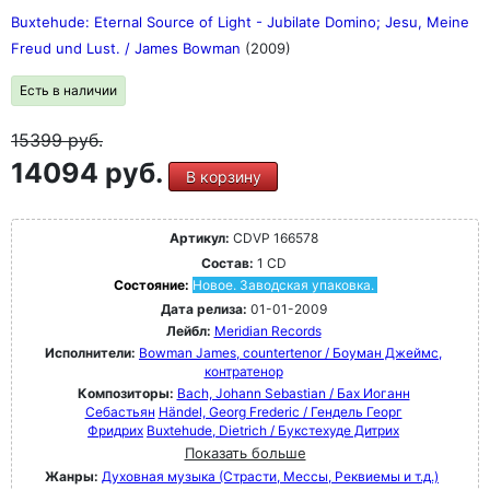
Buxtehude: Eternal Source of Light - Jubilate Domino; Jesu, Meine
Freud und Lust. / James Bowman
(2009)
Есть в наличии
15399
руб.
14094 руб.
В корзину
Артикул:
CDVP 166578
Состав:
1 CD
Состояние:
Новое. Заводская упаковка.
Дата релиза:
01-01-2009
Лейбл:
Meridian Records
Исполнители:
Bowman James, countertenor / Боуман Джеймс,
контратенор
Композиторы:
Bach, Johann Sebastian / Бах Иоганн
Себастьян
Händel, Georg Frederic / Гендель Георг
Фридрих
Buxtehude, Dietrich / Букстехуде Дитрих
Показать больше
Жанры:
Духовная музыка (Страсти, Мессы, Реквиемы и т.д.)