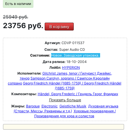
Есть в наличии
25949
руб.
23756 руб.
В корзину
Артикул:
CDVP 011537
Состав:
Super Audio CD
Состояние:
Новое. Заводская упаковка.
Дата релиза:
18-10-2004
Лейбл:
HYPERION
Исполнители:
Gilchrist James, tenor / Гилчрист Джеймс,
тенор
Sampson Carolyn, soprano / Сампсон Кэролайн
сопрано
Georg Friedrich Händel (1685-1759) / Georg Friedrich Händel
(1685-1759)
Композиторы:
Händel, Georg Frederic / Гендель Георг Фридрих
Показать больше
Жанры:
Baroque
Electronic
Geistliche Musik
Духовная музыка
(Страсти, Мессы, Реквиемы и т.д.)
Хоровые произведения /
Произведения для хора и солистов