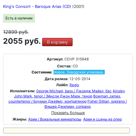
King's Consort - Baroque Arias (CD)
(2001)
Есть в наличии
12899
руб.
2055 руб.
В корзину
Артикул:
CDVP 315648
Состав:
CD
Состояние:
Новое. Заводская упаковка.
Дата релиза:
12-05-2014
Лейбл:
Regis
Исполнители:
George Michael, bass / Джордж Майкл, бас
Ainsley
John Mark, tenor / Эйнсли Джон Марк, тенор
Bowman James,
countertenor / Боуман Джеймс, контратенор
Fisher Gillian, soprano /
Фишер Джилиан, сопрано
Показать больше
Жанры:
Арии / Вокальные миниатюры
Арии и сцены из опер