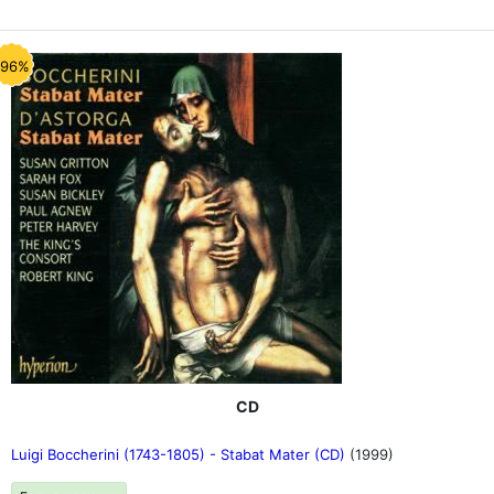
-96%
CD
Luigi Boccherini (1743-1805) - Stabat Mater (CD)
(1999)