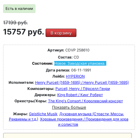
Есть в наличии
17199
руб.
15757 руб.
В корзину
Артикул:
CDVP 258610
Состав:
CD
Состояние:
Новое. Заводская упаковка.
Дата релиза:
06-11-1991
Лейбл:
HYPERION
Исполнители:
Henry Purcell (1659-1695) / Henry Purcell (1659-1695)
Композиторы:
Purcell, Henry / Пёрселл Генри
Дирижеры:
King Robert / Кинг Роберт
Оркестры/Хоры:
The King's Consort / Королевский консорт
Показать больше
Жанры:
Geistliche Musik
Духовная музыка (Страсти, Мессы,
Реквиемы и т.д.)
Хоровые произведения / Произведения для хора
и солистов