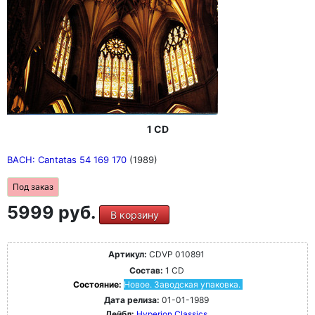
1 CD
BACH: Cantatas 54 169 170
(1989)
Под заказ
5999 руб.
В корзину
Артикул:
CDVP 010891
Состав:
1 CD
Состояние:
Новое. Заводская упаковка.
Дата релиза:
01-01-1989
Лейбл:
Hyperion Classics