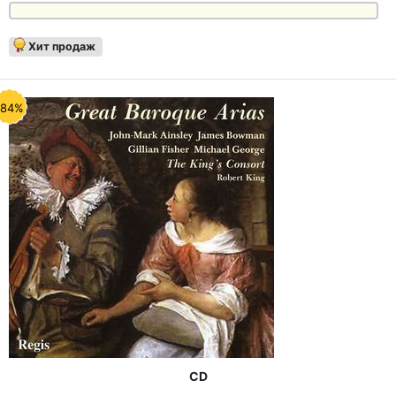
Хит продаж
-84%
CD