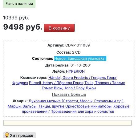
Есть в наличии
10399
руб.
9498 руб.
В корзину
Артикул:
CDVP 011089
Состав:
2 CD
Состояние:
Новое. Заводская упаковка.
Дата релиза:
01-10-2001
Лейбл:
HYPERION
Композиторы:
Händel, Georg Frederic / Гендель Георг
Фридрих
Purcell, Henry / Пёрселл Генри
Tallis, Thomas / Таллис
Томас
Blow, John / Блоу Джон
Показать больше
Жанры:
Духовная музыка (Страсти, Мессы, Реквиемы и т.д.)
Марши, Вальсы, Танцы, другие Оркестровые миниатюры
Хоровые
произведения / Произведения для хора и солистов
Хит продаж