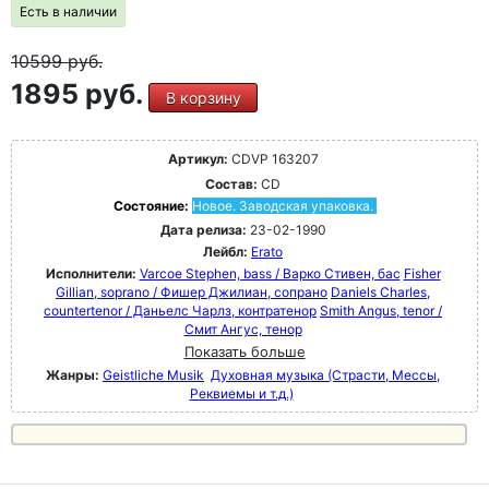
Есть в наличии
10599
руб.
1895 руб.
В корзину
Артикул:
CDVP 163207
Состав:
CD
Состояние:
Новое. Заводская упаковка.
Дата релиза:
23-02-1990
Лейбл:
Erato
Исполнители:
Varcoe Stephen, bass / Варко Стивен, бас
Fisher
Gillian, soprano / Фишер Джилиан, сопрано
Daniels Charles,
countertenor / Даньелс Чарлз, контратенор
Smith Angus, tenor /
Смит Ангус, тенор
Показать больше
Жанры:
Geistliche Musik
Духовная музыка (Страсти, Мессы,
Реквиемы и т.д.)