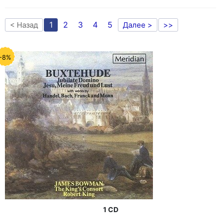
1
2
3
4
5
< Назад
Далее >
>>
-8%
1 CD