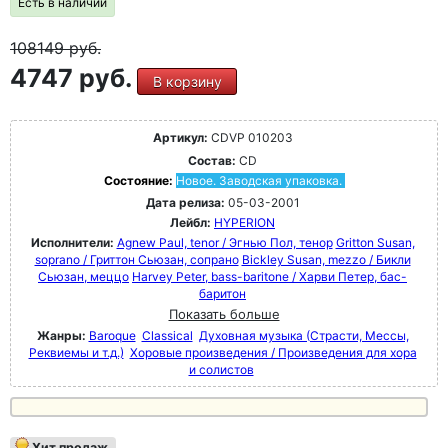
Есть в наличии
108149
руб.
4747 руб.
В корзину
Артикул:
CDVP 010203
Состав:
CD
Состояние:
Новое. Заводская упаковка.
Дата релиза:
05-03-2001
Лейбл:
HYPERION
Исполнители:
Agnew Paul, tenor / Эгнью Пол, тенор
Gritton Susan,
soprano / Гриттон Сьюзан, сопрано
Bickley Susan, mezzo / Бикли
Сьюзан, меццо
Harvey Peter, bass-baritone / Харви Петер, бас-
баритон
Показать больше
Жанры:
Baroque
Classical
Духовная музыка (Страсти, Мессы,
Реквиемы и т.д.)
Хоровые произведения / Произведения для хора
и солистов
Хит продаж