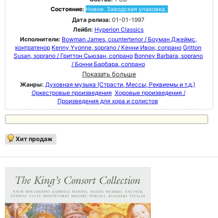
Состояние:
Новое. Заводская упаковка.
Дата релиза:
01-01-1997
Лейбл:
Hyperion Classics
Исполнители:
Bowman James, countertenor / Боуман Джеймс,
контратенор
Kenny Yvonne, soprano / Кенни Ивон, сопрано
Gritton
Susan, soprano / Гриттон Сьюзан, сопрано
Bonney Barbara, soprano
/ Бонни Барбара, сопрано
Показать больше
Жанры:
Духовная музыка (Страсти, Мессы, Реквиемы и т.д.)
Оркестровые произведения
Хоровые произведения /
Произведения для хора и солистов
Хит продаж