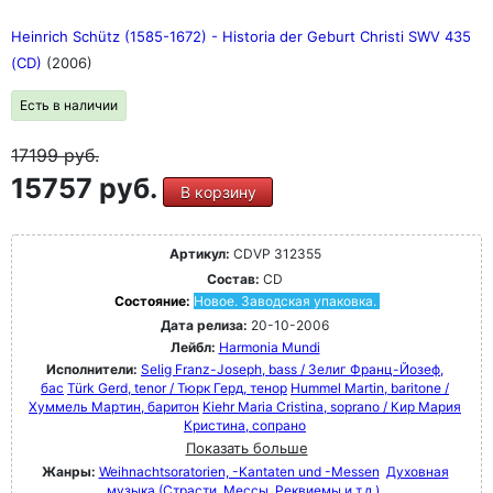
Heinrich Schütz (1585-1672) - Historia der Geburt Christi SWV 435
(CD)
(2006)
Есть в наличии
17199
руб.
15757 руб.
В корзину
Артикул:
CDVP 312355
Состав:
CD
Состояние:
Новое. Заводская упаковка.
Дата релиза:
20-10-2006
Лейбл:
Harmonia Mundi
Исполнители:
Selig Franz-Joseph, bass / Зелиг Франц-Йозеф,
бас
Türk Gerd, tenor / Тюрк Герд, тенор
Hummel Martin, baritone /
Хуммель Мартин, баритон
Kiehr Maria Cristina, soprano / Кир Мария
Кристина, сопрано
Показать больше
Жанры:
Weihnachtsoratorien, -Kantaten und -Messen
Духовная
музыка (Страсти, Мессы, Реквиемы и т.д.)