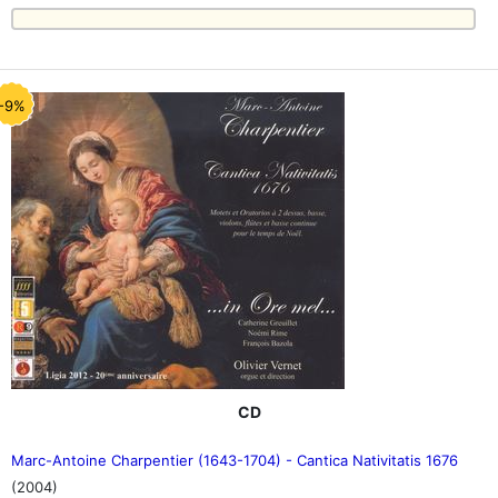
-9%
CD
Marc-Antoine Charpentier (1643-1704) - Cantica Nativitatis 1676
(2004)