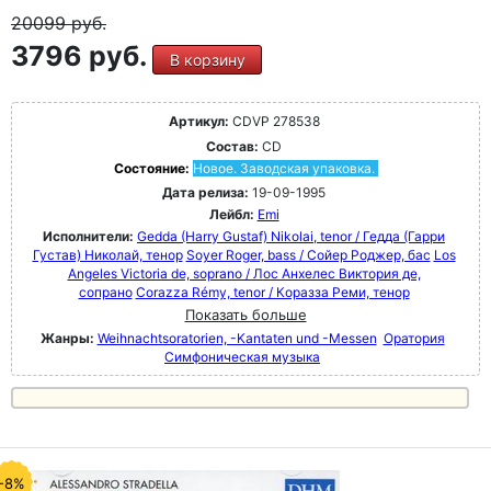
20099
руб.
3796 руб.
В корзину
Артикул:
CDVP 278538
Состав:
CD
Состояние:
Новое. Заводская упаковка.
Дата релиза:
19-09-1995
Лейбл:
Emi
Исполнители:
Gedda (Harry Gustaf) Nikolai, tenor / Гедда (Гарри
Густав) Николай, тенор
Soyer Roger, bass / Сойер Роджер, бас
Los
Angeles Victoria de, soprano / Лос Анхелес Виктория де,
сопрано
Corazza Rémy, tenor / Коразза Реми, тенор
Показать больше
Жанры:
Weihnachtsoratorien, -Kantaten und -Messen
Оратория
Симфоническая музыка
-8%