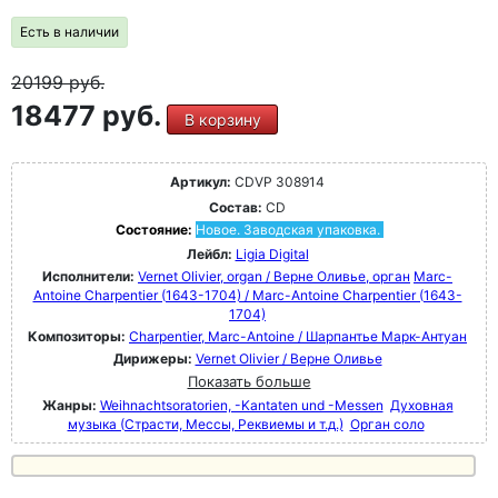
Есть в наличии
20199
руб.
18477 руб.
В корзину
Артикул:
CDVP 308914
Состав:
CD
Состояние:
Новое. Заводская упаковка.
Лейбл:
Ligia Digital
Исполнители:
Vernet Olivier, organ / Верне Оливье, орган
Marc-
Antoine Charpentier (1643-1704) / Marc-Antoine Charpentier (1643-
1704)
Композиторы:
Charpentier, Marc-Antoine / Шарпантье Марк-Антуан
Дирижеры:
Vernet Olivier / Верне Оливье
Показать больше
Жанры:
Weihnachtsoratorien, -Kantaten und -Messen
Духовная
музыка (Страсти, Мессы, Реквиемы и т.д.)
Орган соло