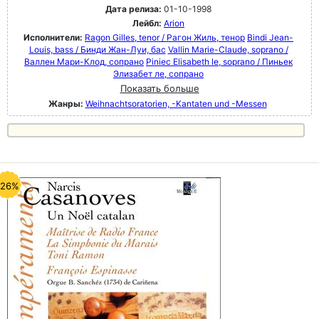
Дата релиза:
01-10-1998
Лейбл:
Arion
Исполнители:
Ragon Gilles, tenor / Рагон Жиль, тенор
Bindi Jean-
Louis, bass / Бинди Жан-Луи, бас
Vallin Marie-Claude, soprano /
Валлен Мари-Клод, сопрано
Piniec Elisabeth le, soprano / Пиньек
Элизабет ле, сопрано
Показать больше
Жанры:
Weihnachtsoratorien, -Kantaten und -Messen
-26%