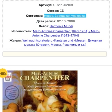
Артикул:
CDVP 262169
Состав:
CD
Состояние:
Новое. Заводская упаковка.
Дата релиза:
02-10-2006
Лейбл:
Harmonia Mundi
Исполнители:
Marc-Antoine Charpentier (1643-1704) / Marc-
Antoine Charpentier (1643-1704)
Жанры:
Weihnachtsoratorien, -Kantaten und -Messen
Духовная
музыка (Страсти, Мессы, Реквиемы и т.д.)
-45%