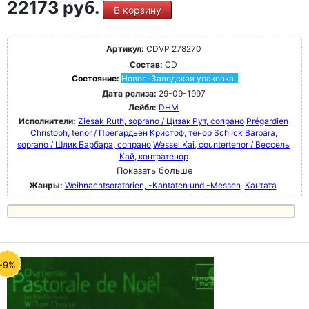
22173 руб.
В корзину
Артикул:
CDVP 278270
Состав:
CD
Состояние:
Новое. Заводская упаковка.
Дата релиза:
29-09-1997
Лейбл:
DHM
Исполнители:
Ziesak Ruth, soprano / Цизак Рут, сопрано
Prégardien
Christoph, tenor / Прегардьен Кристоф, тенор
Schlick Barbara,
soprano / Шлик Барбара, сопрано
Wessel Kai, countertenor / Вессель
Кай, контратенор
Показать больше
Жанры:
Weihnachtsoratorien, -Kantaten und -Messen
Кантата
-9%