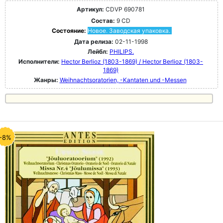
Артикул:
CDVP 690781
Состав:
9 CD
Состояние:
Новое. Заводская упаковка.
Дата релиза:
02-11-1998
Лейбл:
PHILIPS.
Исполнители:
Hector Berlioz (1803-1869) / Hector Berlioz (1803-
1869)
Жанры:
Weihnachtsoratorien, -Kantaten und -Messen
-8%