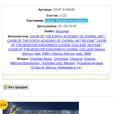
Артикул:
CDVP 3145481
Состав:
2 CD
Состояние:
Новое. Заводская упаковка.
Дата релиза:
30-09-2016
Лейбл:
Мелодия
Исполнители:
CHOIR OF THE POPOV ACADEMY OF CHORAL ART /
CHOIR OF THE POPOV ACADEMY OF CHORAL ART
BOYSâ€™ CHOIR
OF THE MOSCOW SVESHNIKOV CHORAL COLLEGE / BOYSâ€™
CHOIR OF THE MOSCOW SVESHNIKOV CHORAL COLLEGE
Hilarion
Alfeyev (geb. 1966) / Hilarion Alfeyev (geb. 1966)
Жанры:
Chamber Music
Christmas
Classical
Oratorio
Weihnachtsoratorien, -Kantaten und -Messen
Духовная музыка
(Страсти, Мессы, Реквиемы и т.д.)
Хит продаж
-33%