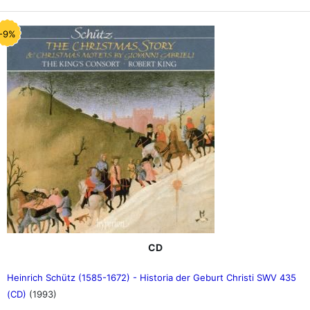
-9%
CD
Heinrich Schütz (1585-1672) - Historia der Geburt Christi SWV 435
(CD)
(1993)