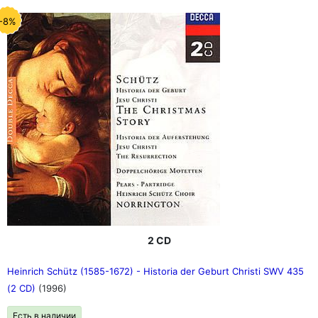
-8%
2 CD
Heinrich Schütz (1585-1672) - Historia der Geburt Christi SWV 435
(2 CD)
(1996)
Есть в наличии