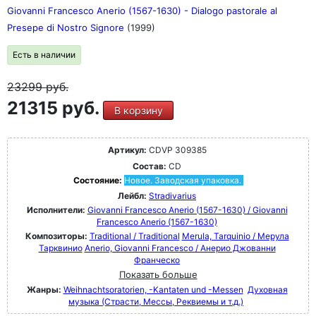
Giovanni Francesco Anerio (1567-1630) - Dialogo pastorale al
Presepe di Nostro Signore
(1999)
Есть в наличии
23299
руб.
21315 руб.
В корзину
Артикул:
CDVP 309385
Состав:
CD
Состояние:
Новое. Заводская упаковка.
Лейбл:
Stradivarius
Исполнители:
Giovanni Francesco Anerio (1567-1630) / Giovanni
Francesco Anerio (1567-1630)
Композиторы:
Traditional / Traditional
Merula, Tarquinio / Мерула
Тарквинио
Anerio, Giovanni Francesco / Анерио Джованни
Франческо
Показать больше
Жанры:
Weihnachtsoratorien, -Kantaten und -Messen
Духовная
музыка (Страсти, Мессы, Реквиемы и т.д.)