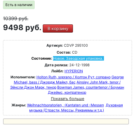
Есть в наличии
10399
руб.
9498 руб.
В корзину
Артикул:
CDVP 295100
Состав:
CD
Состояние:
Новое. Заводская упаковка.
Дата релиза:
24-12-1998
Лейбл:
HYPERION
Исполнители:
Holton Ruth, soprano / Холтон Рут, сопрано
George
Michael, bass / Джордж Майкл, бас
Ainsley John Mark, tenor /
Эйнсли Джон Марк, тенор
Bowman James, countertenor / Боуман
Джеймс, контратенор
Показать больше
Жанры:
Weihnachtsoratorien, -Kantaten und -Messen
Духовная
музыка (Страсти, Мессы, Реквиемы и т.д.)