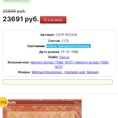
25849
руб.
23691 руб.
В корзину
Артикул:
CDVP 803229
Состав:
2 CD
Состояние:
Новое. Заводская упаковка.
Дата релиза:
15-10-1996
Лейбл:
Decca
Исполнители:
Heinrich Schütz (1585-1672) / Heinrich Schütz (1585-
1672)
Жанры:
Weihnachtsoratorien, -Kantaten und -Messen
-71%