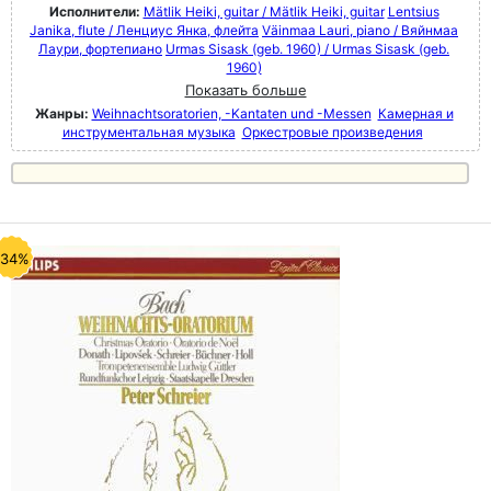
Исполнители:
Mätlik Heiki, guitar / Mätlik Heiki, guitar
Lentsius
Janika, flute / Ленциус Янка, флейта
Väinmaa Lauri, piano / Вяйнмаа
Лаури, фортепиано
Urmas Sisask (geb. 1960) / Urmas Sisask (geb.
1960)
Показать больше
Жанры:
Weihnachtsoratorien, -Kantaten und -Messen
Камерная и
инструментальная музыка
Оркестровые произведения
-34%