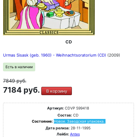
CD
Urmas Sisask (geb. 1960) - Weihnachtsoratorium (CD)
(2009)
Есть в наличии
7849
руб.
7184 руб.
В корзину
Артикул:
CDVP 599418
Состав:
CD
Состояние:
Новое. Заводская упаковка.
Дата релиза:
28-11-1995
Лейбл:
Antes