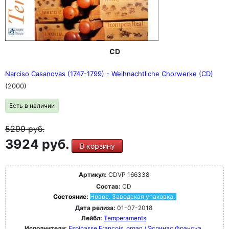
CD
Narciso Casanovas (1747-1799) - Weihnachtliche Chorwerke (CD)
(2000)
Есть в наличии
5299
руб.
3924 руб.
В корзину
Артикул:
CDVP 166338
Состав:
CD
Состояние:
Новое. Заводская упаковка.
Дата релиза:
01-07-2018
Лейбл:
Temperaments
Исполнители:
Espinasse François, organ / Эспинас Франсуа,