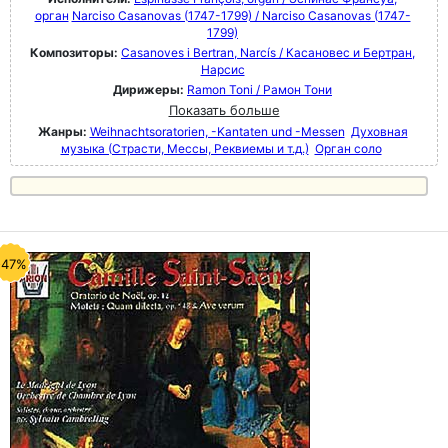
орган
Narciso Casanovas (1747-1799) / Narciso Casanovas (1747-
1799)
Композиторы:
Casanoves i Bertran, Narcís / Касановес и Бертран,
Нарсис
Дирижеры:
Ramon Toni / Рамон Тони
Показать больше
Жанры:
Weihnachtsoratorien, -Kantaten und -Messen
Духовная
музыка (Страсти, Мессы, Реквиемы и т.д.)
Орган соло
-47%