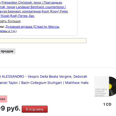
р
Prégardien Christoph, tenor / Прегардьен
тоф, тенор
Landauer Bernhard, countertenor /
ауэр Бернард, контратенор
Kooij (Kooy) Peter,
/ Коэй (Кой) Петер, бас
зать больше
ры:
Духовная музыка (Страсти, Мессы,
емы и т.д.)
 продаж
 ALESSANDRO - Vespro Della Beata Vergine, Deborah
aniel Taylor / Bach-Collegium Stuttgart / Matthew Halls
аказ
1 CD
9 руб.
В корзину