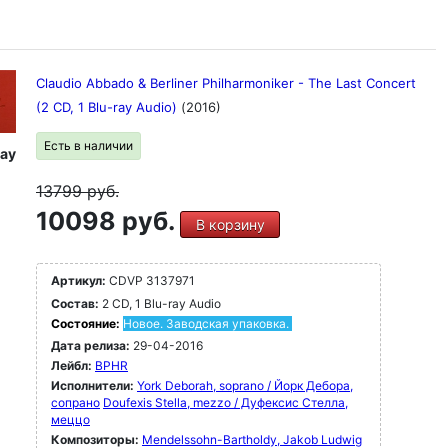
Claudio Abbado & Berliner Philharmoniker - The Last Concert
(2 CD, 1 Blu-ray Audio)
(2016)
Есть в наличии
ray
13799
руб.
10098 руб.
В корзину
Артикул:
CDVP 3137971
Состав:
2 CD, 1 Blu-ray Audio
Состояние:
Новое. Заводская упаковка.
Дата релиза:
29-04-2016
Лейбл:
BPHR
Исполнители:
York Deborah, soprano / Йорк Дебора,
сопрано
Doufexis Stella, mezzo / Дуфексис Стелла,
меццо
Композиторы:
Mendelssohn-Bartholdy, Jakob Ludwig