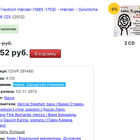
-8%
riedrich Händel (1685-1759) - Händel - Geistliche
(6 CD)
(2012)
в наличии
9
руб.
2 CD
52 руб.
В корзину
кул:
CDVP 291460
ав:
6 CD
ояние:
Новое. Заводская упаковка.
 релиза:
02-11-2012
л:
Naive
лнители:
Varcoe Stephen, bass / Варко Стивен,
awson Lynne, soprano / Досон Линн,
ано
Fink Bernarda, mezzo / Финк Бернарда,
цо
Gauvin Karina, soprano / Говен Карина,
ано
зать больше
ры:
Арии / Вокальные миниатюры
Духовная