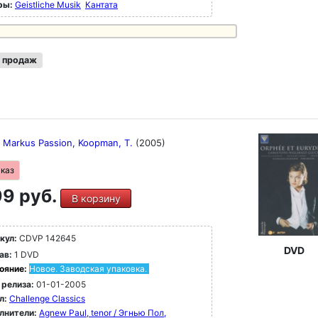
ры:
Geistliche Musik
Кантата
 продаж
 Markus Passion, Koopman, T.
(2005)
аказ
9 руб.
В корзину
кул:
CDVP 142645
DVD
ав:
1 DVD
ояние:
Новое. Заводская упаковка.
 релиза:
01-01-2005
л:
Challenge Classics
лнители:
Agnew Paul, tenor / Эгнью Пол,