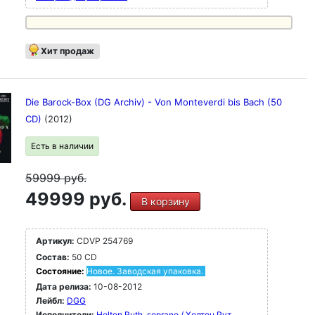
Хит продаж
Die Barock-Box (DG Archiv) - Von Monteverdi bis Bach (50
CD)
(2012)
Есть в наличии
59999
руб.
49999 руб.
В корзину
Артикул:
CDVP 254769
Состав:
50 CD
Состояние:
Новое. Заводская упаковка.
Дата релиза:
10-08-2012
Лейбл:
DGG
Исполнители:
Holton Ruth, soprano / Холтон Рут,