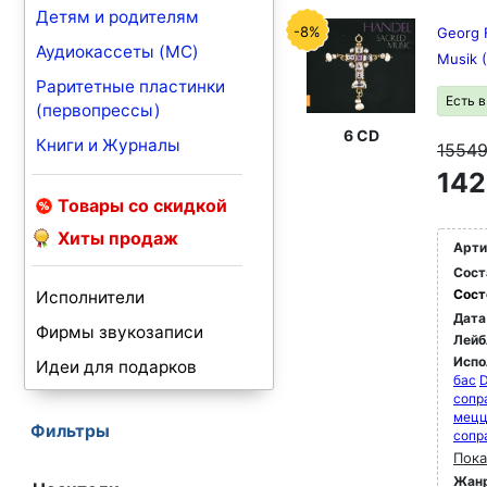
Детям и родителям
-8%
Georg F
Аудиокассеты (MC)
Musik 
Раритетные пластинки
Есть 
(первопрессы)
6 CD
Книги и Журналы
1554
142
Товары со скидкой
Хиты продаж
Арти
Сост
Сост
Исполнители
Дата
Фирмы звукозаписи
Лейб
Испо
Идеи для подарков
бас
D
сопр
мец
Фильтры
сопр
Пока
Жан