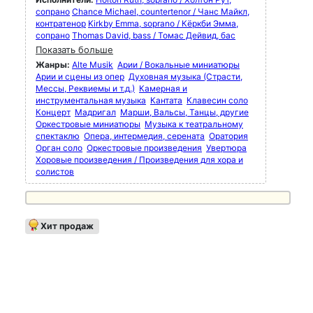
сопрано
Chance Michael, countertenor / Чанс Майкл,
контратенор
Kirkby Emma, soprano / Кёркби Эмма,
сопрано
Thomas David, bass / Томас Дейвид, бас
Показать больше
Жанры:
Alte Musik
Арии / Вокальные миниатюры
Арии и сцены из опер
Духовная музыка (Страсти,
Мессы, Реквиемы и т.д.)
Камерная и
инструментальная музыка
Кантата
Клавесин соло
Концерт
Мадригал
Марши, Вальсы, Танцы, другие
Оркестровые миниатюры
Музыка к театральному
спектаклю
Опера, интермедия, серената
Оратория
Орган соло
Оркестровые произведения
Увертюра
Хоровые произведения / Произведения для хора и
солистов
Хит продаж