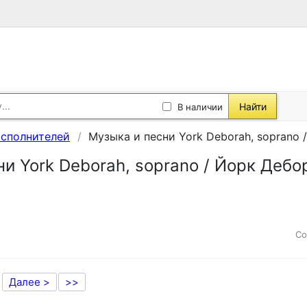
Найти
В наличии
исполнителей
Музыка и песни York Deborah, soprano 
и York Deborah, soprano / Йорк Дебо
Со
Далее >
>>