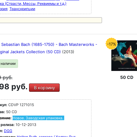
а (Страсти, Мессы, Реквиемы и т.д.)
ория
Транскрипции
-17%
 Sebastian Bach (1685-1750) - Bach Masterworks -
ginal Jackets Collection (50 CD)
(2013)
в наличии
9
руб.
50 CD
98 руб.
В корзину
кул:
CDVP 1271015
ав:
50 CD
ояние:
Новое. Заводская упаковка.
 релиза:
10-12-2013
л:
DGG
лнители:
Holton Ruth, soprano / Холтон Рут,