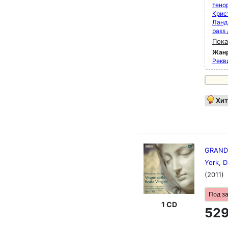
тено
Крис
Ланд
bass 
Пока
Жан
Рекви
Хит
GRANDI
York, D
(2011)
Под з
1 CD
529