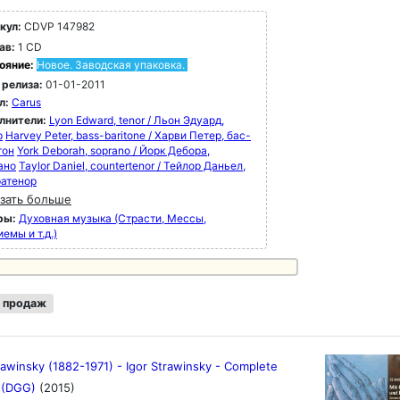
кул:
CDVP 147982
ав:
1 CD
ояние:
Новое. Заводская упаковка.
 релиза:
01-01-2011
л:
Carus
лнители:
Lyon Edward, tenor / Льон Эдуард,
р
Harvey Peter, bass-baritone / Харви Петер, бас-
тон
York Deborah, soprano / Йорк Дебора,
ано
Taylor Daniel, countertenor / Тейлор Даньел,
ратенор
зать больше
ры:
Духовная музыка (Страсти, Мессы,
емы и т.д.)
 продаж
rawinsky (1882-1971) - Igor Strawinsky - Complete
n (DGG)
(2015)