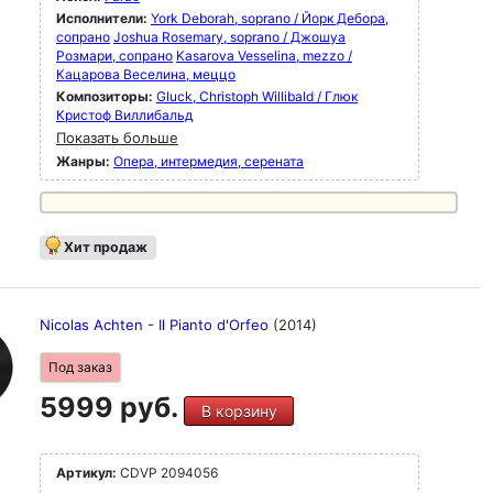
Исполнители:
York Deborah, soprano / Йорк Дебора,
сопрано
Joshua Rosemary, soprano / Джошуа
Розмари, сопрано
Kasarova Vesselina, mezzo /
Кацарова Веселина, меццо
Композиторы:
Gluck, Christoph Willibald / Глюк
Кристоф Виллибальд
Показать больше
Жанры:
Опера, интермедия, серената
Хит продаж
Nicolas Achten - Il Pianto d'Orfeo
(2014)
Под заказ
5999 руб.
В корзину
Артикул:
CDVP 2094056