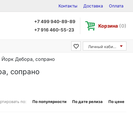
Контакты
Доставка
Оплата
+7 499 940-89-89
Корзина
(0)
+7 916 460-55-23
Личный кабинет
/ Йорк Дебора, сопрано
ра, сопрано
ртировать по:
По популярности
По дате релиза
По цене