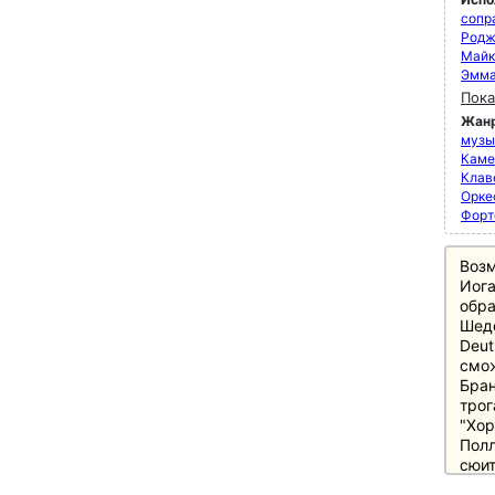
сопр
Родж
Майк
Эмма
Пока
Жан
музык
Каме
Клав
Орке
Форт
Возм
Иога
обра
Шед
Deut
смо
Бран
трог
"Хо
Полл
сюит
пред