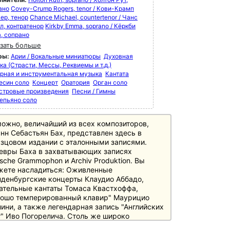
ано
Covey-Crump Rogers, tenor / Кови-Крамп
ер, тенор
Chance Michael, countertenor / Чанс
л, контратенор
Kirkby Emma, soprano / Кёркби
, сопрано
зать больше
ры:
Арии / Вокальные миниатюры
Духовная
а (Страсти, Мессы, Реквиемы и т.д.)
рная и инструментальная музыка
Кантата
есин соло
Концерт
Оратория
Орган соло
стровые произведения
Песни / Гимны
епьяно соло
ожно, величайший из всех композиторов,
нн Себастьян Бах, представлен здесь в
зцовом издании с эталонными записями.
евры Баха в захватывающих записях
sche Grammophon и Archiv Produktion. Вы
жете насладиться: Оживленные
денбургские концерты Клаудио Аббадо,
ательные кантаты Томаса Квастхоффа,
рошо темперированный клавир" Маурицио
ини, а также легендарная запись "Английских
" Иво Погорелича. Столь же широко
ставлены важные записи исторической