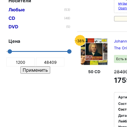
Носители
музык
Орат
Любые
(53)
CD
(48)
DVD
(5)
Цена
-38%
Johann
The Ori
Есть 
2849
50 CD
175
Арти
Сост
Сост
Дата
Лейб
Испо