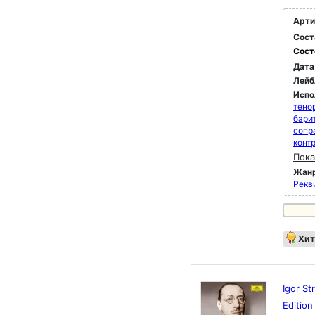
Арти
Сост
Сост
Дата
Лейб
Испо
тено
бари
сопр
конт
Пока
Жан
Рекви
Хит
Igor St
Editio