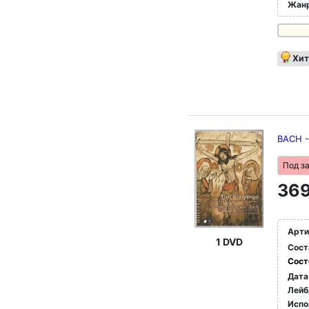
Жан
Хит
BACH -
Под з
369
Арти
1 DVD
Сост
Сост
Дата
Лейб
Испо