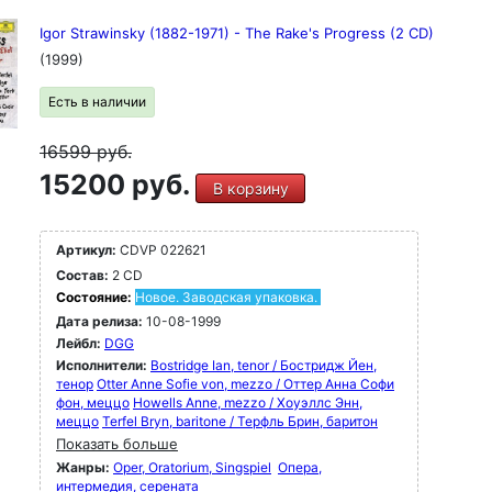
Igor Strawinsky (1882-1971) - The Rake's Progress (2 CD)
(1999)
Есть в наличии
16599
руб.
15200 руб.
В корзину
Артикул:
CDVP 022621
Состав:
2 CD
Состояние:
Новое. Заводская упаковка.
Дата релиза:
10-08-1999
Лейбл:
DGG
Исполнители:
Bostridge Ian, tenor / Бостридж Йен,
тенор
Otter Anne Sofie von, mezzo / Оттер Анна Софи
фон, меццо
Howells Anne, mezzo / Хоуэллс Энн,
меццо
Terfel Bryn, baritone / Терфль Брин, баритон
Показать больше
Жанры:
Oper, Oratorium, Singspiel
Опера,
интермедия, серената