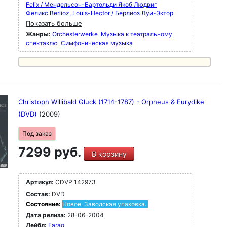
Felix / Мендельсон-Бартольди Якоб Людвиг
Феликс
Berlioz, Louis-Hector / Берлиоз Луи-Эктор
Показать больше
Жанры:
Orchesterwerke
Музыка к театральному
спектаклю
Симфоническая музыка
Christoph Willibald Gluck (1714-1787) - Orpheus & Eurydike
(DVD)
(2009)
Под заказ
7299 руб.
В корзину
Артикул:
CDVP 142973
Состав:
DVD
Состояние:
Новое. Заводская упаковка.
Дата релиза:
28-06-2004
Лейбл:
Farao