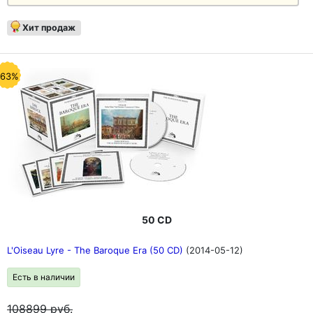
Хит продаж
-63%
50 CD
L'Oiseau Lyre - The Baroque Era (50 CD)
(2014-05-12)
Есть в наличии
108899
руб.