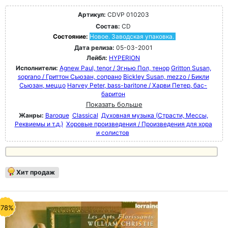
Артикул:
CDVP 010203
Состав:
CD
Состояние:
Новое. Заводская упаковка.
Дата релиза:
05-03-2001
Лейбл:
HYPERION
Исполнители:
Agnew Paul, tenor / Эгнью Пол, тенор
Gritton Susan,
soprano / Гриттон Сьюзан, сопрано
Bickley Susan, mezzo / Бикли
Сьюзан, меццо
Harvey Peter, bass-baritone / Харви Петер, бас-
баритон
Показать больше
Жанры:
Baroque
Classical
Духовная музыка (Страсти, Мессы,
Реквиемы и т.д.)
Хоровые произведения / Произведения для хора
и солистов
Хит продаж
-78%