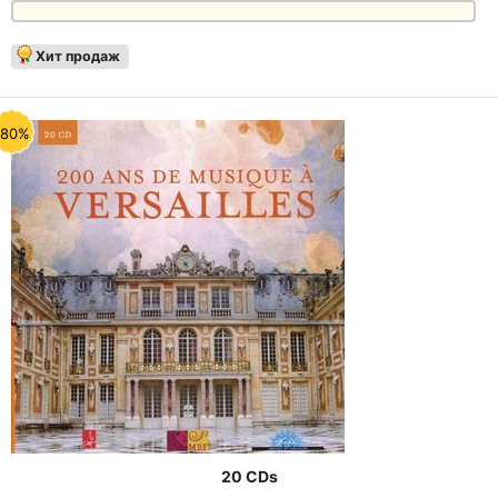
Хит продаж
-80%
20 CDs