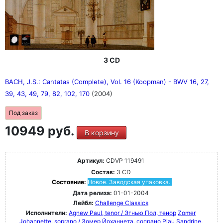
3 CD
BACH, J.S.: Cantatas (Complete), Vol. 16 (Koopman) - BWV 16, 27,
39, 43, 49, 79, 82, 102, 170
(2004)
Под заказ
10949 руб.
В корзину
Артикул:
CDVP 119491
Состав:
3 CD
Состояние:
Новое. Заводская упаковка.
Дата релиза:
01-01-2004
Лейбл:
Challenge Classics
Исполнители:
Agnew Paul, tenor / Эгнью Пол, тенор
Zomer
Johannette, soprano / Зомер Йоханнета, сопрано
Piau Sandrine,