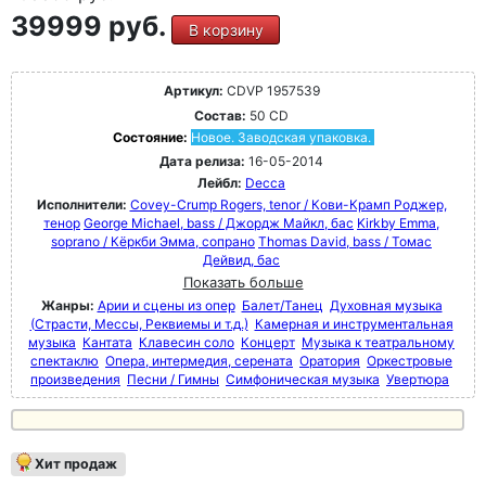
39999 руб.
В корзину
Артикул:
CDVP 1957539
Состав:
50 CD
Состояние:
Новое. Заводская упаковка.
Дата релиза:
16-05-2014
Лейбл:
Decca
Исполнители:
Covey-Crump Rogers, tenor / Кови-Крамп Роджер,
тенор
George Michael, bass / Джордж Майкл, бас
Kirkby Emma,
soprano / Кёркби Эмма, сопрано
Thomas David, bass / Томас
Дейвид, бас
Показать больше
Жанры:
Арии и сцены из опер
Балет/Танец
Духовная музыка
(Страсти, Мессы, Реквиемы и т.д.)
Камерная и инструментальная
музыка
Кантата
Клавесин соло
Концерт
Музыка к театральному
спектаклю
Опера, интермедия, серената
Оратория
Оркестровые
произведения
Песни / Гимны
Симфоническая музыка
Увертюра
Хит продаж