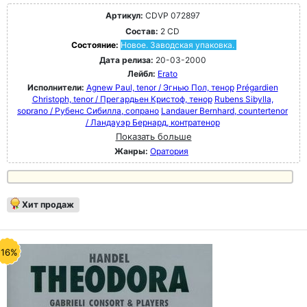
Артикул:
CDVP 072897
Состав:
2 CD
Состояние:
Новое. Заводская упаковка.
Дата релиза:
20-03-2000
Лейбл:
Erato
Исполнители:
Agnew Paul, tenor / Эгнью Пол, тенор
Prégardien
Christoph, tenor / Прегардьен Кристоф, тенор
Rubens Sibylla,
soprano / Рубенс Сибилла, сопрано
Landauer Bernhard, countertenor
/ Ландауэр Бернард, контратенор
Показать больше
Жанры:
Оратория
Хит продаж
-16%