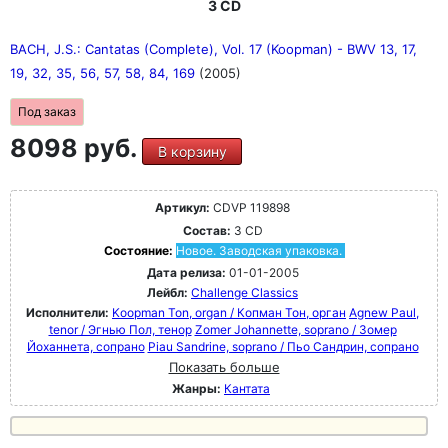
3 CD
BACH, J.S.: Cantatas (Complete), Vol. 17 (Koopman) - BWV 13, 17,
19, 32, 35, 56, 57, 58, 84, 169
(2005)
Под заказ
8098 руб.
В корзину
Артикул:
CDVP 119898
Состав:
3 CD
Состояние:
Новое. Заводская упаковка.
Дата релиза:
01-01-2005
Лейбл:
Challenge Classics
Исполнители:
Koopman Ton, organ / Копман Тон, орган
Agnew Paul,
tenor / Эгнью Пол, тенор
Zomer Johannette, soprano / Зомер
Йоханнета, сопрано
Piau Sandrine, soprano / Пьо Сандрин, сопрано
Показать больше
Жанры:
Кантата