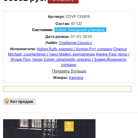
Артикул:
CDVP 135916
Состав:
67 CD
Состояние:
Новое. Заводская упаковка.
Дата релиза:
01-01-2010
Лейбл:
Challenge Classics
Исполнители:
Holton Ruth, soprano / Холтон Рут, сопрано
Chance
Michael, countertenor / Чанс Майкл, контратенор
Agnew Paul, tenor /
Эгнью Пол, тенор
Zomer Johannette, soprano / Зомер Йоханнета,
сопрано
Показать больше
Жанры:
Кантата
Хит продаж