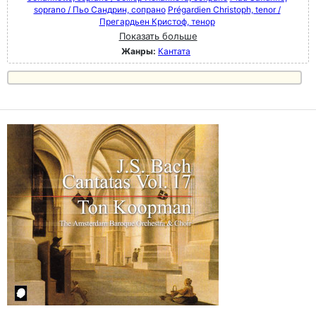
soprano / Пьо Сандрин, сопрано
Prégardien Christoph, tenor /
Прегардьен Кристоф, тенор
Показать больше
Жанры:
Кантата