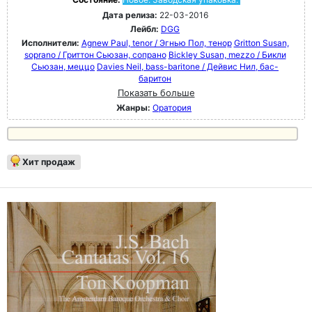
Дата релиза:
22-03-2016
Лейбл:
DGG
Исполнители:
Agnew Paul, tenor / Эгнью Пол, тенор
Gritton Susan,
soprano / Гриттон Сьюзан, сопрано
Bickley Susan, mezzo / Бикли
Сьюзан, меццо
Davies Neil, bass-baritone / Дейвис Нил, бас-
баритон
Показать больше
Жанры:
Оратория
Хит продаж