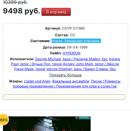
10399
руб.
9498 руб.
В корзину
Артикул:
CDVP 011960
Состав:
CD
Состояние:
Новое. Заводская упаковка.
Дата релиза:
06-04-1999
Лейбл:
HYPERION
Исполнители:
George Michael, bass / Джордж Майкл, бас
Agnew
Paul, tenor / Эгнью Пол, тенор
Ainsley John Mark, tenor / Эйнсли
Джон Марк, тенор
Varcoe Stephen, bass / Варко Стивен, бас
Показать больше
Жанры:
Lieder und Arien
Вокальные ансамбли
Песни / Романсы
Хоровые произведения / Произведения для хора и солистов
-88%