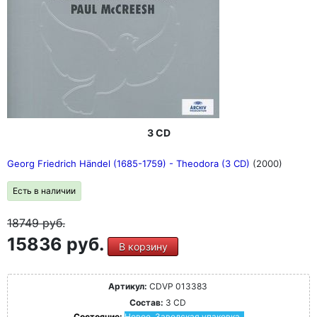
3 CD
Georg Friedrich Händel (1685-1759) - Theodora (3 CD)
(2000)
Есть в наличии
18749
руб.
15836 руб.
В корзину
Артикул:
CDVP 013383
Состав:
3 CD
Состояние:
Новое. Заводская упаковка.