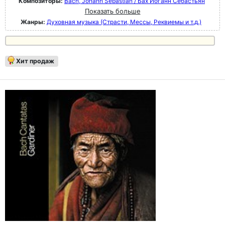
Композиторы:
Bach, Johann Sebastian / Бах Иоганн Себастьян
Показать больше
Жанры:
Духовная музыка (Страсти, Мессы, Реквиемы и т.д.)
Хит продаж