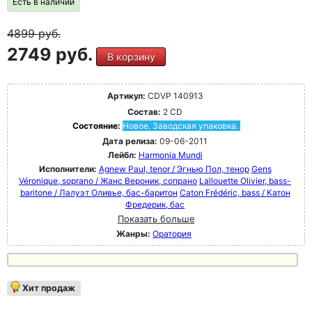
Есть в наличии
4899
руб.
2749 руб.
В корзину
Артикул:
CDVP 140913
Состав:
2 CD
Состояние:
Новое. Заводская упаковка.
Дата релиза:
09-06-2011
Лейбл:
Harmonia Mundi
Исполнители:
Agnew Paul, tenor / Эгнью Пол, тенор
Gens
Véronique, soprano / Жанс Вероник, сопрано
Lallouette Olivier, bass-
baritone / Лалуэт Оливье, бас-баритон
Caton Frédéric, bass / Катон
Фредерик, бас
Показать больше
Жанры:
Оратория
Хит продаж