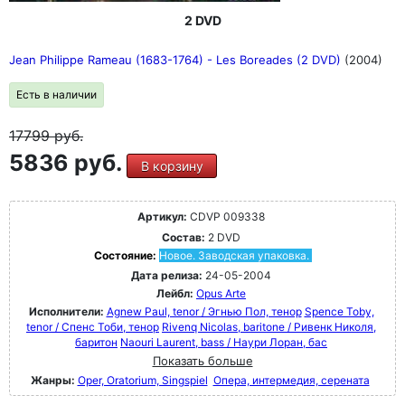
2 DVD
Jean Philippe Rameau (1683-1764) - Les Boreades (2 DVD)
(2004)
Есть в наличии
17799
руб.
5836 руб.
В корзину
Артикул:
CDVP 009338
Состав:
2 DVD
Состояние:
Новое. Заводская упаковка.
Дата релиза:
24-05-2004
Лейбл:
Opus Arte
Исполнители:
Agnew Paul, tenor / Эгнью Пол, тенор
Spence Toby,
tenor / Спенс Тоби, тенор
Rivenq Nicolas, baritone / Ривенк Николя,
баритон
Naouri Laurent, bass / Наури Лоран, бас
Показать больше
Жанры:
Oper, Oratorium, Singspiel
Опера, интермедия, серената