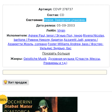
Артикул:
CDVP 278737
Состав:
CD
Состояние:
Новое. Заводская упаковка.
Дата релиза:
05-09-2003
Лейбл:
Virgin
Исполнители:
Agnew Paul, tenor / Эгнью Пол, тенор
Rivenq Nicolas,
baritone / Ривенк Николя, баритон
Azzaretti Jaël, soprano /
Аззаретти Жоэль, сопрано
Foster-Williams Andrew, bass / Фостер-
Уильямс Эндрью, бас
Показать больше
Жанры:
Geistliche Musik
Духовная музыка (Страсти, Мессы,
Реквиемы и т.д.)
Хит продаж
-96%