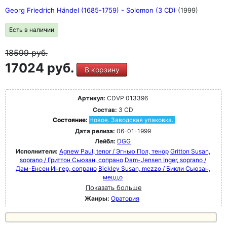
Georg Friedrich Händel (1685-1759) - Solomon (3 CD)
(1999)
Есть в наличии
18599
руб.
17024 руб.
В корзину
Артикул:
CDVP 013396
Состав:
3 CD
Состояние:
Новое. Заводская упаковка.
Дата релиза:
06-01-1999
Лейбл:
DGG
Исполнители:
Agnew Paul, tenor / Эгнью Пол, тенор
Gritton Susan,
soprano / Гриттон Сьюзан, сопрано
Dam-Jensen Inger, soprano /
Дам-Енсен Ингер, сопрано
Bickley Susan, mezzo / Бикли Сьюзан,
меццо
Показать больше
Жанры:
Оратория