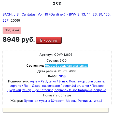
2 CD
BACH, J.S.: Cantatas, Vol. 19 (Gardiner) - BWV 3, 13, 14, 26, 81, 155,
227
(2006)
Под заказ
8949 руб.
В корзину
Артикул:
CDVP 126951
Состав:
2 CD
Состояние:
Новое. Заводская упаковка.
Дата релиза:
01-01-2006
Лейбл:
SDG
Исполнители:
Agnew Paul, tenor / Эгнью Пол, тенор
Lunn Joanne,
soprano / Ланн Джоанна, сопрано
Podger Julian, tenor / Поджер
Джулиан, тенор
Fuge Katherine, soprano / Фьюг Катарина, сопрано
Показать больше
Жанры:
Духовная музыка (Страсти, Мессы, Реквиемы и т.д.)