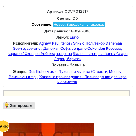
Артикул:
CDVP 012917
Состав:
CD
Состояние:
Новое. Заводская упаковка.
Дата релиза:
18-09-2000
Лейбл:
Erato
Исполнители:
Agnew Paul, tenor / Эгнью Пол, тенор
Daneman
Sophie, soprano / Данеман Софи, сопрано
Ockenden Rebecca,
soprano / Окенден Ребекка, сопрано
Slaars Laurent, baritone / Сларс
Лоран, баритон
Показать больше
Жанры:
Geistliche Musik
Духовная музыка (Страсти, Мессы,
Реквиемы и т.д.)
Хоровые произведения / Произведения для хора
и солистов
Хит продаж
-64%