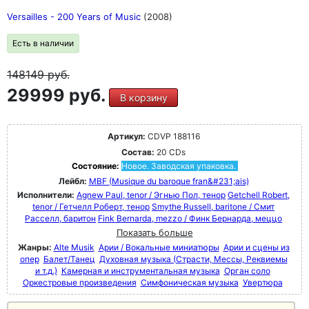
Versailles - 200 Years of Music
(2008)
Есть в наличии
148149
руб.
29999 руб.
В корзину
Артикул:
CDVP 188116
Состав:
20 CDs
Состояние:
Новое. Заводская упаковка.
Лейбл:
MBF (Musique du baroque fran&#231;ais)
Исполнители:
Agnew Paul, tenor / Эгнью Пол, тенор
Getchell Robert,
tenor / Гетчелл Роберт, тенор
Smythe Russell, baritone / Смит
Расселл, баритон
Fink Bernarda, mezzo / Финк Бернарда, меццо
Показать больше
Жанры:
Alte Musik
Арии / Вокальные миниатюры
Арии и сцены из
опер
Балет/Танец
Духовная музыка (Страсти, Мессы, Реквиемы
и т.д.)
Камерная и инструментальная музыка
Орган соло
Оркестровые произведения
Симфоническая музыка
Увертюра