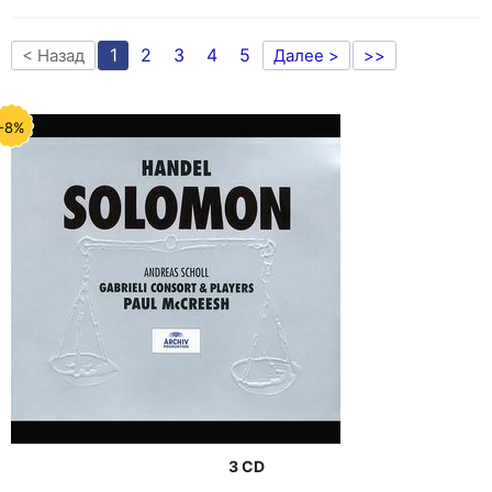
1
2
3
4
5
< Назад
Далее >
>>
-8%
3 CD