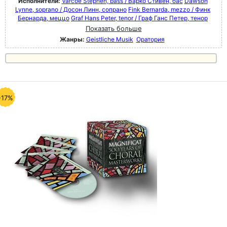
Исполнители:
Varcoe Stephen, bass / Варко Стивен, бас
Dawson
Lynne, soprano / Досон Линн, сопрано
Fink Bernarda, mezzo / Финк
Бернарда, меццо
Graf Hans Peter, tenor / Граф Ганс Петер, тенор
Показать больше
Жанры:
Geistliche Musik
Оратория
-17%