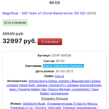
50 CD
Magnificat - 500 Years of Choral Masterworks (50 CD)
(2012)
Есть в наличии
39599
руб.
32997 руб.
В корзину
Артикул:
CDVP 164536
Состав:
50 CD
Состояние:
Новое. Заводская упаковка.
Дата релиза:
30-03-2012
Лейбл:
Decca
Исполнители:
Vishnevskaya Galina, soprano / Вишневская Галина,
сопрано
Holton Ruth, soprano / Холтон Рут, сопрано
George Michael,
bass / Джордж Майкл, бас
Chance Michael, countertenor / Чанс
Майкл, контратенор
Показать больше
Жанры:
Geistliche Musik
Духовная музыка (Страсти, Мессы,
Реквиемы и т.д.)
Кантата
Оратория
Хоровые произведения /