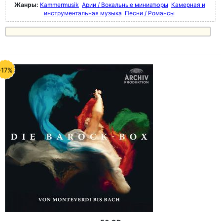
Жанры:
Kammermusik
Арии / Вокальные миниатюры
Камерная и
инструментальная музыка
Песни / Романсы
-17%