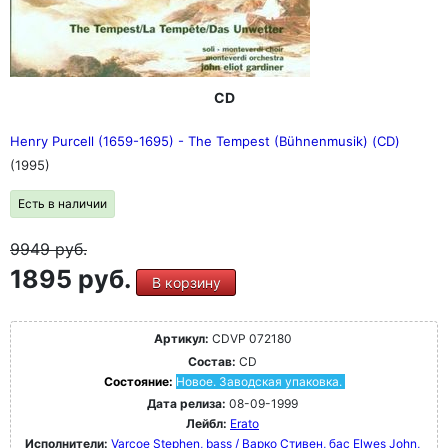
CD
Henry Purcell (1659-1695) - The Tempest (Bühnenmusik) (CD)
(1995)
Есть в наличии
9949
руб.
1895 руб.
В корзину
Артикул:
CDVP 072180
Состав:
CD
Состояние:
Новое. Заводская упаковка.
Дата релиза:
08-09-1999
Лейбл:
Erato
Исполнители:
Varcoe Stephen, bass / Варко Стивен, бас
Elwes John,