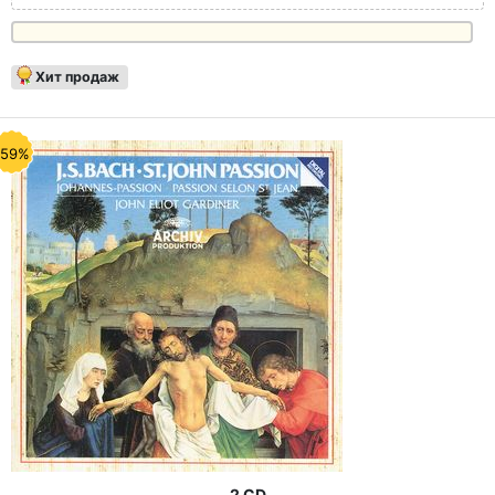
Хит продаж
-59%
2 CD