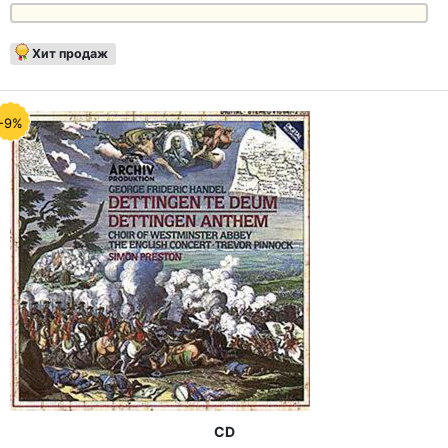
Хит продаж
-9%
CD