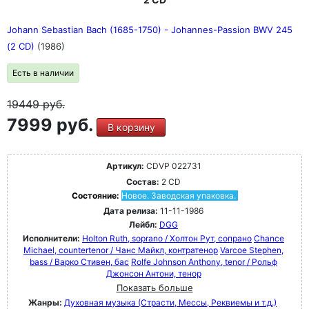
Johann Sebastian Bach (1685-1750) - Johannes-Passion BWV 245
(2 CD)
(1986)
Есть в наличии
19449
руб.
7999 руб.
В корзину
Артикул:
CDVP 022731
Состав:
2 CD
Состояние:
Новое. Заводская упаковка.
Дата релиза:
11-11-1986
Лейбл:
DGG
Исполнители:
Holton Ruth, soprano / Холтон Рут, сопрано
Chance
Michael, countertenor / Чанс Майкл, контратенор
Varcoe Stephen,
bass / Варко Стивен, бас
Rolfe Johnson Anthony, tenor / Рольф
Джонсон Антони, тенор
Показать больше
Жанры:
Духовная музыка (Страсти, Мессы, Реквиемы и т.д.)