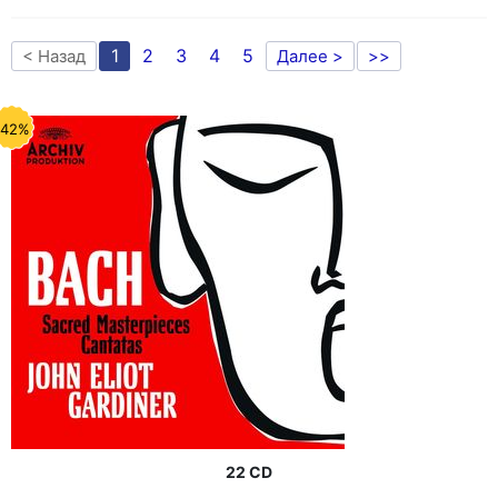
1
2
3
4
5
< Назад
Далее >
>>
-42%
22 CD