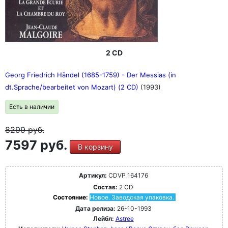
2 CD
Georg Friedrich Händel (1685-1759) - Der Messias (in
dt.Sprache/bearbeitet von Mozart) (2 CD)
(1993)
Есть в наличии
8299
руб.
7597 руб.
В корзину
Артикул:
CDVP 164176
Состав:
2 CD
Состояние:
Новое. Заводская упаковка.
Дата релиза:
26-10-1993
Лейбл:
Astree