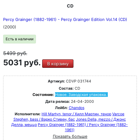
CD
Percy Grainger (1882-1961) - Percy Grainger Edition Vol.14 (CD)
(2000)
Есть в наличии
5499
руб.
5031 руб.
В корзину
Артикул:
CDVP 031744
Состав:
CD
Состояние:
Новое. Заводская упаковка.
Дата релиза:
24-04-2000
Лейбл:
Chandos
Исполнители:
Hill Martyn, tenor / Хилл Мартин, тенор
Varcoe
Stephen, bass / Варко Стивен, бас
Jones Della, mezzo / Джонс
Делла, меццо
Percy Grainger (1882-1961) / Percy Grainger (1882-
1961)
Показать больше