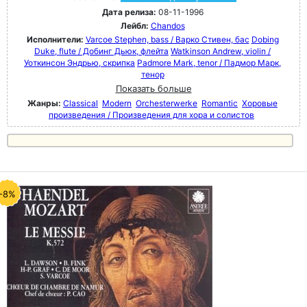
Дата релиза:
08-11-1996
Лейбл:
Chandos
Исполнители:
Varcoe Stephen, bass / Варко Стивен, бас
Dobing
Duke, flute / Добинг Дьюк, флейта
Watkinson Andrew, violin /
Уоткинсон Эндрью, скрипка
Padmore Mark, tenor / Падмор Марк,
тенор
Показать больше
Жанры:
Classical
Modern
Orchesterwerke
Romantic
Хоровые
произведения / Произведения для хора и солистов
-8%