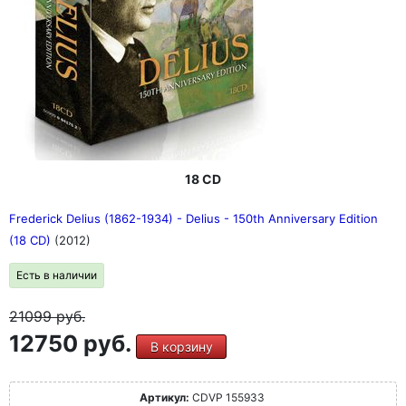
FonoForum 1/90: "Хор Монтеверди выступает на
высоком уровне. Оркестр отвечает на постоянное
движение Гардинера вперед с энергией и расставляет
ритмически четкие акценты ритмически заостренные
акценты" (BWV 244)
FonoForum 12/87: "Тонкая, современная,
идиосинкразическая запись с английским
благородством и умной общей драматургией" (BWV
248)
18 CD
Frederick Delius (1862-1934) - Delius - 150th Anniversary Edition
(18 CD)
(2012)
Есть в наличии
21099
руб.
12750 руб.
В корзину
Артикул:
CDVP 155933