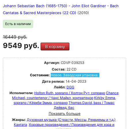
Johann Sebastian Bach (1685-1750) - John Eliot Gardiner - Bach
Cantatas & Sacred Masterpieces (22 CD)
(2010)
Есть в наличии
16449
руб.
9549 руб.
В корзину
Артикул:
CDVP 039253
Состав:
22 CD
Состояние:
Новое. Заводская упаковка.
Дата релиза:
14-04-2023
Лейбл:
DGG
Исполнители:
Holton Ruth, soprano / Холтон Рут, сопрано
Chance
Michael, countertenor / Чанс Майкл, контратенор
Kirkby Emma,
soprano / Кёркби Эмма, сопрано
Thomas David, bass / Томас
Дейвид, бас
Показать больше
Жанры:
Духовная музыка (Страсти, Мессы, Реквиемы и т.д.)
Кантата
Хоровые произведения / Произведения для хора и