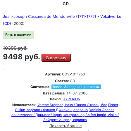
CD
Jean-Joseph Cassanea de Mondonville (1711-1772) - Vokalwerke
(CD)
(2000)
Есть в наличии
10399
руб.
9498 руб.
В корзину
Артикул:
CDVP 011750
Состав:
CD
Состояние:
Новое. Заводская упаковка.
Дата релиза:
14-07-2000
Лейбл:
HYPERION
Исполнители:
Varcoe Stephen, bass / Варко Стивен, бас
Fisher
Gillian, soprano / Фишер Джилиан, сопрано
Daniels Charles,
countertenor / Даньелс Чарлз, контратенор
Seifert Ingrid, violin /
Зайферт Ингрид, скрипка
Показать больше