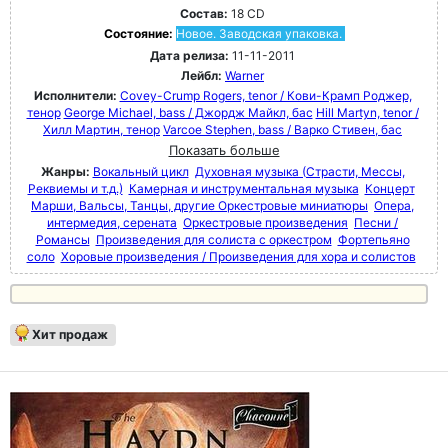
Состав:
18 CD
Состояние:
Новое. Заводская упаковка.
Дата релиза:
11-11-2011
Лейбл:
Warner
Исполнители:
Covey-Crump Rogers, tenor / Кови-Крамп Роджер,
тенор
George Michael, bass / Джордж Майкл, бас
Hill Martyn, tenor /
Хилл Мартин, тенор
Varcoe Stephen, bass / Варко Стивен, бас
Показать больше
Жанры:
Вокальный цикл
Духовная музыка (Страсти, Мессы,
Реквиемы и т.д.)
Камерная и инструментальная музыка
Концерт
Марши, Вальсы, Танцы, другие Оркестровые миниатюры
Опера,
интермедия, серената
Оркестровые произведения
Песни /
Романсы
Произведения для солиста с оркестром
Фортепьяно
соло
Хоровые произведения / Произведения для хора и солистов
Хит продаж