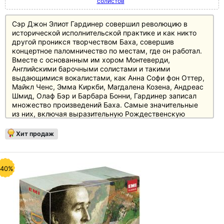
солистов
Сэр Джон Элиот Гардинер совершил революцию в
исторической исполнительской практике и как никто
другой проникся творчеством Баха, совершив
концертное паломничество по местам, где он работал.
Вместе с основанным им хором Монтеверди,
Английскими барочными солистами и такими
выдающимися вокалистами, как Анна Софи фон Оттер,
Майкл Ченс, Эмма Киркби, Магдалена Козена, Андреас
Шмид, Олаф Бэр и Барбара Бонни, Гардинер записал
множество произведений Баха. Самые значительные
из них, включая выразительную Рождественскую
ораторию, впечатляюще звучные "Страсти по святому
Матфею", "Страсти по святому Иоанну", Мессу си-
Хит продаж
минор и большой выбор кантат и мотетов, впервые
собраны вместе в ограниченном издании на 22
компакт-дисках. Издание поставляется в современной
коробке с крышкой и 32-страничным буклетом и
-40%
предлагает непревзойденное соотношение цены и
качества.
Рецензии
Audio 2/86: "Результат - сенсация, независимо от того,
где вы слушаете: Все здесь на месте" (BWV 232)