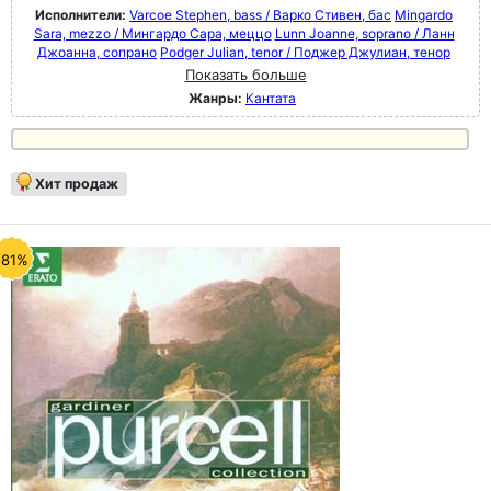
Исполнители:
Varcoe Stephen, bass / Варко Стивен, бас
Mingardo
Sara, mezzo / Мингардо Сара, меццо
Lunn Joanne, soprano / Ланн
Джоанна, сопрано
Podger Julian, tenor / Поджер Джулиан, тенор
Показать больше
Жанры:
Кантата
Хит продаж
-81%