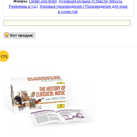
Жанры:
Lieder und Arien
Духовная музыка (Страсти, Мессы,
Реквиемы и т.д.)
Хоровые произведения / Произведения для хора
и солистов
Хит продаж
-17%