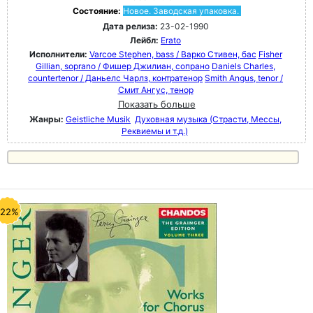
Состояние:
Новое. Заводская упаковка.
Дата релиза:
23-02-1990
Лейбл:
Erato
Исполнители:
Varcoe Stephen, bass / Варко Стивен, бас
Fisher
Gillian, soprano / Фишер Джилиан, сопрано
Daniels Charles,
countertenor / Даньелс Чарлз, контратенор
Smith Angus, tenor /
Смит Ангус, тенор
Показать больше
Жанры:
Geistliche Musik
Духовная музыка (Страсти, Мессы,
Реквиемы и т.д.)
-22%