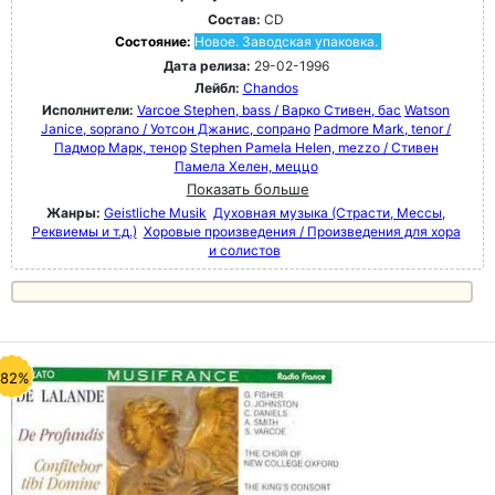
Состав:
CD
Состояние:
Новое. Заводская упаковка.
Дата релиза:
29-02-1996
Лейбл:
Chandos
Исполнители:
Varcoe Stephen, bass / Варко Стивен, бас
Watson
Janice, soprano / Уотсон Джанис, сопрано
Padmore Mark, tenor /
Падмор Марк, тенор
Stephen Pamela Helen, mezzo / Стивен
Памела Хелен, меццо
Показать больше
Жанры:
Geistliche Musik
Духовная музыка (Страсти, Мессы,
Реквиемы и т.д.)
Хоровые произведения / Произведения для хора
и солистов
-82%