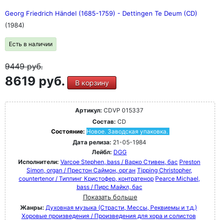
Georg Friedrich Händel (1685-1759) - Dettingen Te Deum (CD)
(1984)
Есть в наличии
9449
руб.
8619 руб.
В корзину
Артикул:
CDVP 015337
Состав:
CD
Состояние:
Новое. Заводская упаковка.
Дата релиза:
21-05-1984
Лейбл:
DGG
Исполнители:
Varcoe Stephen, bass / Варко Стивен, бас
Preston
Simon, organ / Престон Саймон, орган
Tipping Christopher,
countertenor / Типпинг Кристофер, контратенор
Pearce Michael,
bass / Пирс Майкл, бас
Показать больше
Жанры:
Духовная музыка (Страсти, Мессы, Реквиемы и т.д.)
Хоровые произведения / Произведения для хора и солистов