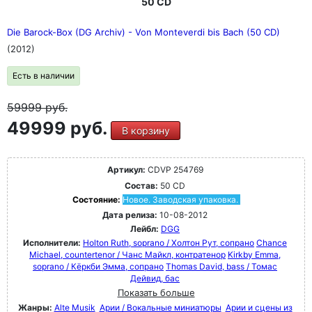
50 CD
Die Barock-Box (DG Archiv) - Von Monteverdi bis Bach (50 CD)
(2012)
Есть в наличии
59999
руб.
49999 руб.
В корзину
Артикул:
CDVP 254769
Состав:
50 CD
Состояние:
Новое. Заводская упаковка.
Дата релиза:
10-08-2012
Лейбл:
DGG
Исполнители:
Holton Ruth, soprano / Холтон Рут, сопрано
Chance
Michael, countertenor / Чанс Майкл, контратенор
Kirkby Emma,
soprano / Кёркби Эмма, сопрано
Thomas David, bass / Томас
Дейвид, бас
Показать больше
Жанры:
Alte Musik
Арии / Вокальные миниатюры
Арии и сцены из