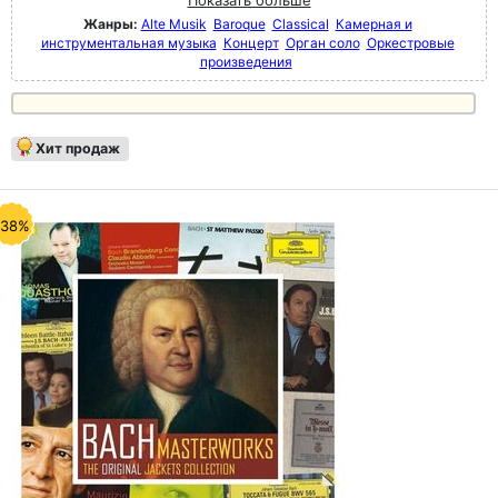
Показать больше
Жанры:
Alte Musik
Baroque
Classical
Камерная и
инструментальная музыка
Концерт
Орган соло
Оркестровые
произведения
Хит продаж
-38%