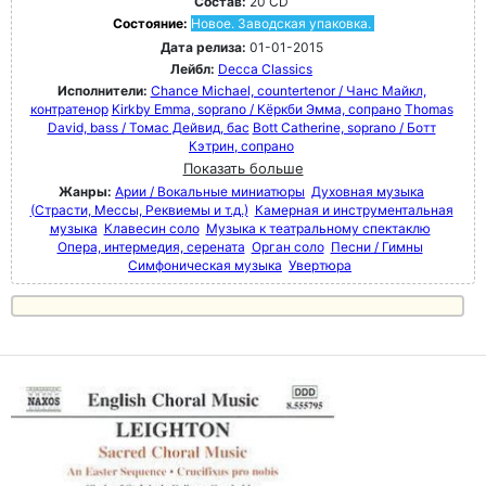
Состав:
20 CD
Состояние:
Новое. Заводская упаковка.
Дата релиза:
01-01-2015
Лейбл:
Decca Classics
Исполнители:
Chance Michael, countertenor / Чанс Майкл,
контратенор
Kirkby Emma, soprano / Кёркби Эмма, сопрано
Thomas
David, bass / Томас Дейвид, бас
Bott Catherine, soprano / Ботт
Кэтрин, сопрано
Показать больше
Жанры:
Арии / Вокальные миниатюры
Духовная музыка
(Страсти, Мессы, Реквиемы и т.д.)
Камерная и инструментальная
музыка
Клавесин соло
Музыка к театральному спектаклю
Опера, интермедия, серената
Орган соло
Песни / Гимны
Симфоническая музыка
Увертюра