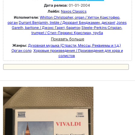
Дата релиза:
01-01-2004
Лейбл:
Naxos Classics
Исполнители:
Whitton Christopher, organ / Уиттон Кристофер,
орган
Durrant Benjamin, treble / Дюррант Бенджамин, дискант
Jones
Gareth, baritone / Джонс Гарет, баритон
Steele-Perkins Crispian,
trumpet / Стил-Перкинс Криспиан, труба
Показать больше
Жанры:
Духовная музыка (Страсти, Мессы, Реквиемы и т.д.)
Орган соло
Хоровые произведения / Произведения для хора и
солистов