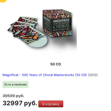
Goebel), "Die Kunst der Fuge" (Pierre-Laurent Aimard), St
John Passion + Рождественская оратория (Джон Эллиот
Градинер), "Страсти по Матфею" (Пол Маккриш), сюиты
для виолончели (Пьер Фурнье), сонаты и партиты для
скрипки (Натан Мильштейн), органные произведения
(Хельмут Вальха, Карл Рихтер, Саймон Престон), арии
(Кэтлин Бэттл), сюиты для виолончели (Миша Майский /
Марта Аргерих) и многое другое.
"Его следует называть не Бахом, а морем!" (Бетховен)
50 CD
Magnificat - 500 Years of Choral Masterworks (50 CD)
(2012)
Есть в наличии
39599
руб.
32997 руб.
В корзину