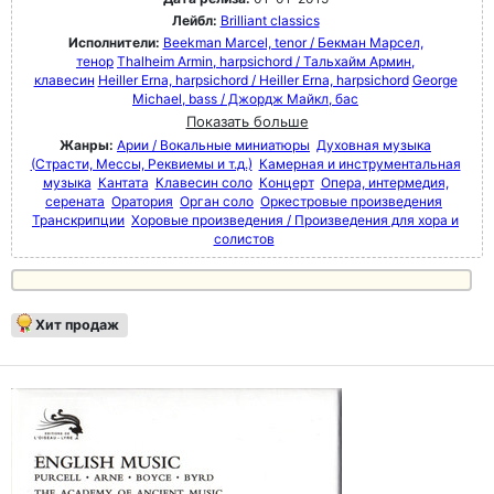
Лейбл:
Brilliant classics
Исполнители:
Beekman Marcel, tenor / Бекман Марсел,
тенор
Thalheim Armin, harpsichord / Тальхайм Армин,
клавесин
Heiller Erna, harpsichord / Heiller Erna, harpsichord
George
Michael, bass / Джордж Майкл, бас
Показать больше
Жанры:
Арии / Вокальные миниатюры
Духовная музыка
(Страсти, Мессы, Реквиемы и т.д.)
Камерная и инструментальная
музыка
Кантата
Клавесин соло
Концерт
Опера, интермедия,
серената
Оратория
Орган соло
Оркестровые произведения
Транскрипции
Хоровые произведения / Произведения для хора и
солистов
Хит продаж