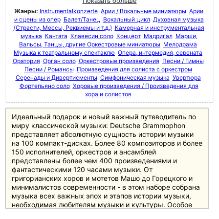
Показать больше
Жанры:
Instrumentalkonzerte
Арии / Вокальные миниатюры
Арии
и сцены из опер
Балет/Танец
Вокальный цикл
Духовная музыка
(Страсти, Мессы, Реквиемы и т.д.)
Камерная и инструментальная
музыка
Кантата
Клавесин соло
Концерт
Мадригал
Марши,
Вальсы, Танцы, другие Оркестровые миниатюры
Мелодрама
Музыка к театральному спектаклю
Опера, интермедия, серената
Оратория
Орган соло
Оркестровые произведения
Песни / Гимны
Песни / Романсы
Произведения для солиста с оркестром
Серенады и Дивертисменты
Симфоническая музыка
Увертюра
Фортепьяно соло
Хоровые произведения / Произведения для
хора и солистов
Идеальный подарок и новый важный путеводитель по
миру классической музыки: Deutsche Grammophon
представляет абсолютную сущность истории музыки
на 100 компакт-дисках. Более 80 композиторов и более
150 исполнителей, оркестров и ансамблей
представлены более чем 400 произведениями и
фантастическими 120 часами музыки. От
григорианских хоров и мотетов Машо до Горецкого и
минималистов современности - в этом наборе собрана
музыка всех важных эпох и этапов истории музыки,
необходимая любителям музыки и культуры. Особое
внимание уделено основному репертуару с великими