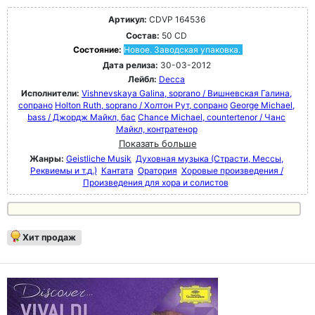
Артикул:
CDVP 164536
Состав:
50 CD
Состояние:
Новое. Заводская упаковка.
Дата релиза:
30-03-2012
Лейбл:
Decca
Исполнители:
Vishnevskaya Galina, soprano / Вишневская Галина,
сопрано
Holton Ruth, soprano / Холтон Рут, сопрано
George Michael,
bass / Джордж Майкл, бас
Chance Michael, countertenor / Чанс
Майкл, контратенор
Показать больше
Жанры:
Geistliche Musik
Духовная музыка (Страсти, Мессы,
Реквиемы и т.д.)
Кантата
Оратория
Хоровые произведения /
Произведения для хора и солистов
Хит продаж