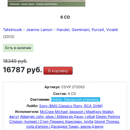
6 CD
Tafelmusik - Jeanne Lamon - Handel, Geminiani, Purcell, Vivaldi
(2012)
Есть в наличии
18349
руб.
16787 руб.
В корзину
Артикул:
CDVP 272063
Состав:
6 CD
Состояние:
Новое. Заводская упаковка.
Лейбл:
Sony-BMG Classics (Sony, RCA, DHM)
Исполнители:
McCraw Michael, bassoon / МакКроу Майкл,
фагот
Abberger John, oboe / Аббергер Джон, гобой
Steele-Perkins
Crispian, trumpet / Стил-Перкинс Криспиан, труба
Georgi Thomas,
viola d'amore / Джорджи Томас, виола д'амур