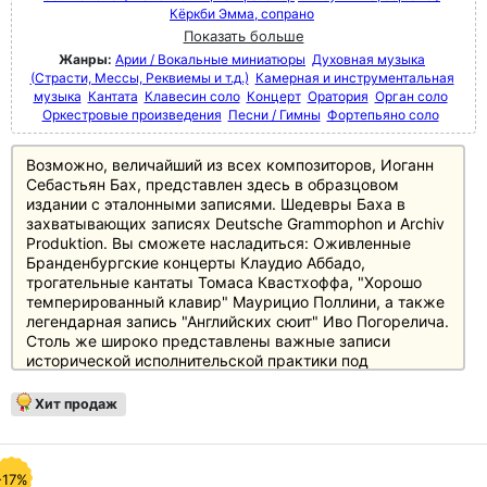
Кёркби Эмма, сопрано
Показать больше
Жанры:
Арии / Вокальные миниатюры
Духовная музыка
(Страсти, Мессы, Реквиемы и т.д.)
Камерная и инструментальная
музыка
Кантата
Клавесин соло
Концерт
Оратория
Орган соло
Оркестровые произведения
Песни / Гимны
Фортепьяно соло
Возможно, величайший из всех композиторов, Иоганн
Себастьян Бах, представлен здесь в образцовом
издании с эталонными записями. Шедевры Баха в
захватывающих записях Deutsche Grammophon и Archiv
Produktion. Вы сможете насладиться: Оживленные
Бранденбургские концерты Клаудио Аббадо,
трогательные кантаты Томаса Квастхоффа, "Хорошо
темперированный клавир" Маурицио Поллини, а также
легендарная запись "Английских сюит" Иво Погорелича.
Столь же широко представлены важные записи
исторической исполнительской практики под
управлением Джона Элиота Гардинера, Пола Маккриша
и Тревора Пиннока.
Хит продаж
Все без исключения области творчества Баха
представлены в высоко оцененных записях: Кантаты (в
том числе с Эммой Киркби и Кристофером Хогвудом),
"Das musikalische Opfer" (Musica Antiqua Köln / Reinhard
-17%