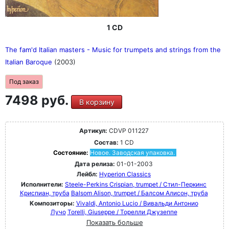
1 CD
The fam'd Italian masters - Music for trumpets and strings from the
Italian Baroque
(2003)
Под заказ
7498 руб.
В корзину
Артикул:
CDVP 011227
Состав:
1 CD
Состояние:
Новое. Заводская упаковка.
Дата релиза:
01-01-2003
Лейбл:
Hyperion Classics
Исполнители:
Steele-Perkins Crispian, trumpet / Стил-Перкинс
Криспиан, труба
Balsom Alison, trumpet / Балсом Алисон, труба
Композиторы:
Vivaldi, Antonio Lucio / Вивальди Антонио
Лучо
Torelli, Giuseppe / Торелли Джузеппе
Показать больше