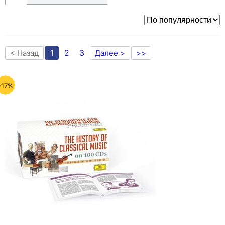
1
2
3
< Назад
Далее >
>>
-17%