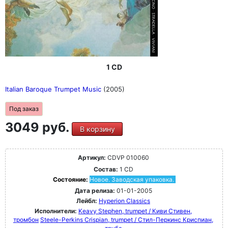
1 CD
Italian Baroque Trumpet Music
(2005)
Под заказ
3049 руб.
В корзину
Артикул:
CDVP 010060
Состав:
1 CD
Состояние:
Новое. Заводская упаковка.
Дата релиза:
01-01-2005
Лейбл:
Hyperion Classics
Исполнители:
Keavy Stephen, trumpet / Киви Стивен,
тромбон
Steele-Perkins Crispian, trumpet / Стил-Перкинс Криспиан,