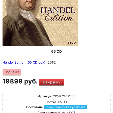
65 CD
Händel Edition (65 CD box)
(2015)
Под заказ
19899 руб.
В корзину
Артикул:
CDVP 2882108
Состав:
65 CD
Состояние:
Новое. Заводская упаковка.
Дата релиза:
01-01-2015