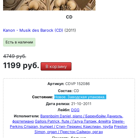
CD
Kanon - Musik des Barock (CD)
(2011)
Есть в наличии
4749
руб.
1199 руб.
В корзину
Артикул:
CDVP 152086
Состав:
CD
Состояние:
Новое. Заводская упаковка.
Дата релиза:
21-10-2011
Лейбл:
DGG
Исполнители:
Barenboim Daniel, piano / Баренбойм Даниэль,
фортепиано
Gallois Patrick, flute / Галуа Патрик, флейта
Steele-
Perkins Crispian, trumpet / Стил-Перкинс Криспиан, труба
Preston
Simon, organ / Престон Саймон, орган