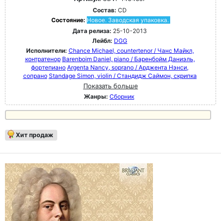
Состав:
CD
Состояние:
Новое. Заводская упаковка.
Дата релиза:
25-10-2013
Лейбл:
DGG
Исполнители:
Chance Michael, countertenor / Чанс Майкл,
контратенор
Barenboim Daniel, piano / Баренбойм Даниэль,
фортепиано
Argenta Nancy, soprano / Арджента Нэнси,
сопрано
Standage Simon, violin / Стандидж Саймон, скрипка
Показать больше
Жанры:
Сборник
Хит продаж