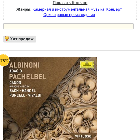
Показать больше
Жанры:
Камерная и инструментальная музыка
Концерт
Оркестровые произведения
Хит продаж
-75%