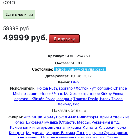
(2012)
многих других.
Есть в наличии
59999
руб.
49999 руб.
В корзину
Артикул:
CDVP 254769
Состав:
50 CD
Состояние:
Новое. Заводская упаковка.
Дата релиза:
10-08-2012
Лейбл:
DGG
Исполнители:
Holton Ruth, soprano / Холтон Рут, сопрано
Chance
Michael, countertenor / Чанс Майкл, контратенор
Kirkby Emma,
soprano / Кёркби Эмма, сопрано
Thomas David, bass / Томас
Дейвид, бас
Показать больше
Жанры:
Alte Musik
Арии / Вокальные миниатюры
Арии и сцены из
опер
Духовная музыка (Страсти, Мессы, Реквиемы и т.д.)
Камерная и инструментальная музыка
Кантата
Клавесин соло
Концерт
Мадригал
Марши, Вальсы, Танцы, другие Оркестровые
миниатюры
Музыка к театральному спектаклю
Опера,