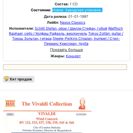
Состав:
1 CD
Состояние:
Новое. Заводская упаковка.
Дата релиза:
01-01-1997
Лейбл:
Naxos Classics
Исполнители:
Schilli Stefan, oboe / Шилли Стефан, гобой
Wallfisch
Raphael, cello / Уолфиш Рафаэль, виолончель
Tokos Zoltán, guitar /
Токош Зольтан, гитара
Steele-Perkins Crispian, trumpet / Стил-
Перкинс Криспиан, труба
Показать больше
Жанры:
Концерт
Хит продаж