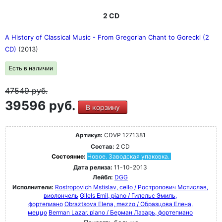
2 CD
A History of Classical Music - From Gregorian Chant to Gorecki (2
CD)
(2013)
Есть в наличии
47549
руб.
39596 руб.
В корзину
Артикул:
CDVP 1271381
Состав:
2 CD
Состояние:
Новое. Заводская упаковка.
Дата релиза:
11-10-2013
Лейбл:
DGG
Исполнители:
Rostropovich Mstislav, cello / Ростропович Мстислав,
виолончель
Gilels Emil, piano / Гилельс Эмиль,
фортепиано
Obraztsova Elena, mezzo / Образцова Елена,
меццо
Berman Lazar, piano / Берман Лазарь, фортепиано