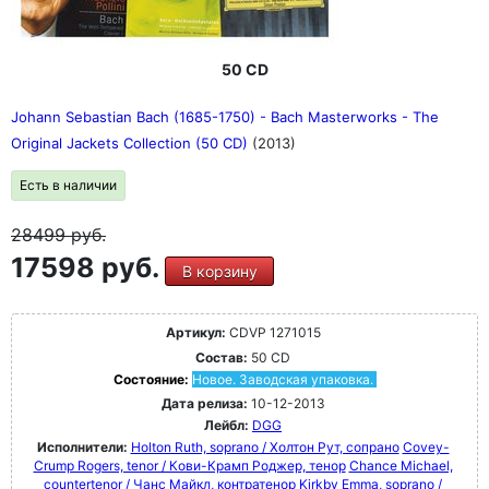
50 CD
Johann Sebastian Bach (1685-1750) - Bach Masterworks - The
Original Jackets Collection (50 CD)
(2013)
Есть в наличии
28499
руб.
17598 руб.
В корзину
Артикул:
CDVP 1271015
Состав:
50 CD
Состояние:
Новое. Заводская упаковка.
Дата релиза:
10-12-2013
Лейбл:
DGG
Исполнители:
Holton Ruth, soprano / Холтон Рут, сопрано
Covey-
Crump Rogers, tenor / Кови-Крамп Роджер, тенор
Chance Michael,
countertenor / Чанс Майкл, контратенор
Kirkby Emma, soprano /