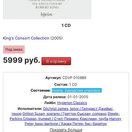
1 CD
King's Consort Collection
(2005)
Под заказ
5999 руб.
В корзину
Артикул:
CDVP 010889
Состав:
1 CD
Состояние:
Новое. Заводская упаковка.
Дата релиза:
01-01-2005
Лейбл:
Hyperion Classics
Исполнители:
Gilchrist James, tenor / Гилчрист Джеймс,
тенор
Gritton Susan, soprano / Гриттон Сьюзан, сопрано
Steele-
Perkins Crispian, trumpet / Стил-Перкинс Криспиан, труба
Harvey
Peter, bass-baritone / Харви Петер, бас-баритон
Показать больше