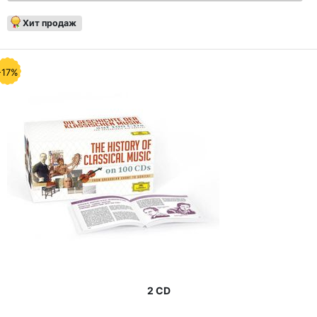
Хит продаж
-17%
2 CD