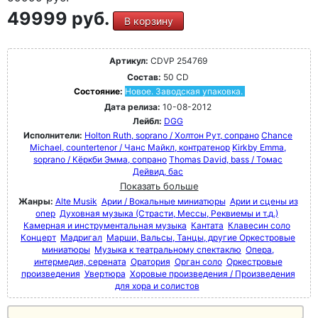
49999 руб.
В корзину
Артикул:
CDVP 254769
Состав:
50 CD
Состояние:
Новое. Заводская упаковка.
Дата релиза:
10-08-2012
Лейбл:
DGG
Исполнители:
Holton Ruth, soprano / Холтон Рут, сопрано
Chance
Michael, countertenor / Чанс Майкл, контратенор
Kirkby Emma,
soprano / Кёркби Эмма, сопрано
Thomas David, bass / Томас
Дейвид, бас
Показать больше
Жанры:
Alte Musik
Арии / Вокальные миниатюры
Арии и сцены из
опер
Духовная музыка (Страсти, Мессы, Реквиемы и т.д.)
Камерная и инструментальная музыка
Кантата
Клавесин соло
Концерт
Мадригал
Марши, Вальсы, Танцы, другие Оркестровые
миниатюры
Музыка к театральному спектаклю
Опера,
интермедия, серената
Оратория
Орган соло
Оркестровые
произведения
Увертюра
Хоровые произведения / Произведения
для хора и солистов