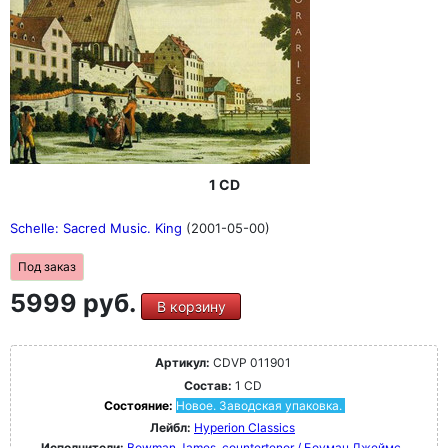
1 CD
Schelle: Sacred Music. King
(2001-05-00)
Под заказ
5999 руб.
В корзину
Артикул:
CDVP 011901
Состав:
1 CD
Состояние:
Новое. Заводская упаковка.
Лейбл:
Hyperion Classics
Исполнители:
Bowman James, countertenor / Боуман Джеймс,