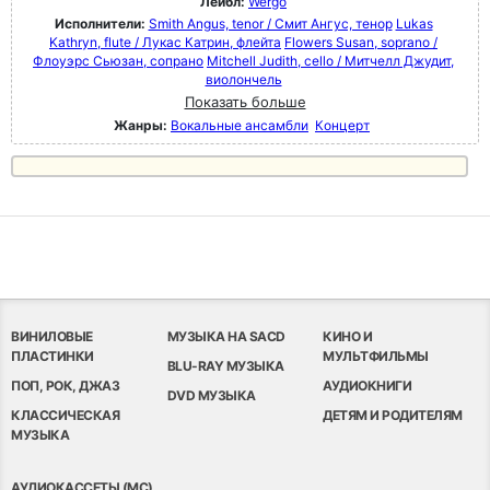
Лейбл:
Wergo
Исполнители:
Smith Angus, tenor / Смит Ангус, тенор
Lukas
Kathryn, flute / Лукас Катрин, флейта
Flowers Susan, soprano /
Флоуэрс Сьюзан, сопрано
Mitchell Judith, cello / Митчелл Джудит,
виолончель
Показать больше
Жанры:
Вокальные ансамбли
Концерт
ВИНИЛОВЫЕ
МУЗЫКА НА SACD
КИНО И
ПЛАСТИНКИ
МУЛЬТФИЛЬМЫ
BLU-RAY МУЗЫКА
ПОП, РОК, ДЖАЗ
АУДИОКНИГИ
DVD МУЗЫКА
КЛАССИЧЕСКАЯ
ДЕТЯМ И РОДИТЕЛЯМ
МУЗЫКА
АУДИОКАССЕТЫ (MC)