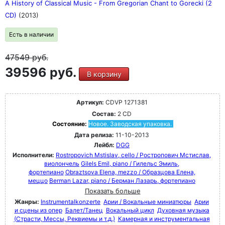
A History of Classical Music - From Gregorian Chant to Gorecki (2
CD)
(2013)
Есть в наличии
47549
руб.
39596 руб.
В корзину
Артикул:
CDVP 1271381
Состав:
2 CD
Состояние:
Новое. Заводская упаковка.
Дата релиза:
11-10-2013
Лейбл:
DGG
Исполнители:
Rostropovich Mstislav, cello / Ростропович Мстислав,
виолончель
Gilels Emil, piano / Гилельс Эмиль,
фортепиано
Obraztsova Elena, mezzo / Образцова Елена,
меццо
Berman Lazar, piano / Берман Лазарь, фортепиано
Показать больше
Жанры:
Instrumentalkonzerte
Арии / Вокальные миниатюры
Арии
и сцены из опер
Балет/Танец
Вокальный цикл
Духовная музыка
(Страсти, Мессы, Реквиемы и т.д.)
Камерная и инструментальная