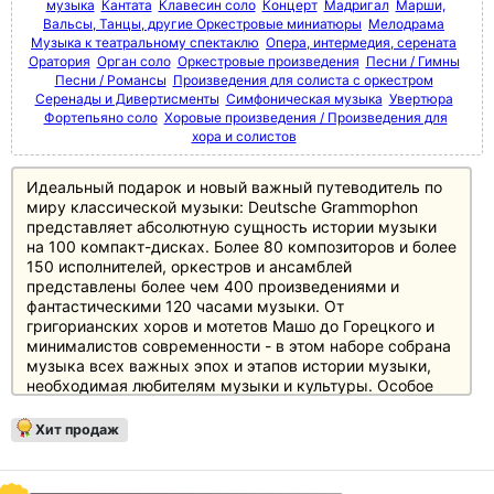
музыка
Кантата
Клавесин соло
Концерт
Мадригал
Марши,
Вальсы, Танцы, другие Оркестровые миниатюры
Мелодрама
Музыка к театральному спектаклю
Опера, интермедия, серената
Оратория
Орган соло
Оркестровые произведения
Песни / Гимны
Песни / Романсы
Произведения для солиста с оркестром
Серенады и Дивертисменты
Симфоническая музыка
Увертюра
Фортепьяно соло
Хоровые произведения / Произведения для
хора и солистов
Идеальный подарок и новый важный путеводитель по
миру классической музыки: Deutsche Grammophon
представляет абсолютную сущность истории музыки
на 100 компакт-дисках. Более 80 композиторов и более
150 исполнителей, оркестров и ансамблей
представлены более чем 400 произведениями и
фантастическими 120 часами музыки. От
григорианских хоров и мотетов Машо до Горецкого и
минималистов современности - в этом наборе собрана
музыка всех важных эпох и этапов истории музыки,
необходимая любителям музыки и культуры. Особое
внимание уделено основному репертуару с великими
классиками и романтиками, а также XX веку, который
Хит продаж
представлен в боксе не менее чем 20 дисками.
Источником информации служит 250-страничный
полноцветный буклет с новым эссе британского автора