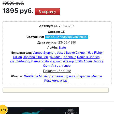
10599
руб.
1895 руб.
В корзину
Артикул:
CDVP 163207
Состав:
CD
Состояние:
Новое. Заводская упаковка.
Дата релиза:
23-02-1990
Лейбл:
Erato
Исполнители:
Varcoe Stephen, bass / Варко Стивен, бас
Fisher
Gillian, soprano / Фишер Джилиан, сопрано
Daniels Charles,
countertenor / Даньелс Чарлз, контратенор
Smith Angus, tenor /
Смит Ангус, тенор
Показать больше
Жанры:
Geistliche Musik
Духовная музыка (Страсти, Мессы,
Реквиемы и т.д.)
-17%