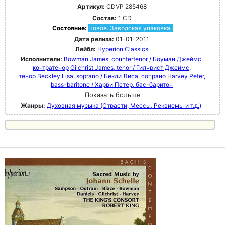
Артикул:
CDVP 285468
Состав:
1 CD
Состояние:
Новое. Заводская упаковка.
Дата релиза:
01-01-2011
Лейбл:
Hyperion Classics
Исполнители:
Bowman James, countertenor / Боуман Джеймс,
контратенор
Gilchrist James, tenor / Гилчрист Джеймс,
тенор
Beckley Lisa, soprano / Бекли Лиса, сопрано
Harvey Peter,
bass-baritone / Харви Петер, бас-баритон
Показать больше
Жанры:
Духовная музыка (Страсти, Мессы, Реквиемы и т.д.)