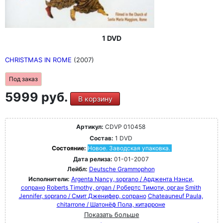
1 DVD
CHRISTMAS IN ROME
(2007)
Под заказ
5999 руб.
В корзину
Артикул:
CDVP 010458
Состав:
1 DVD
Состояние:
Новое. Заводская упаковка.
Дата релиза:
01-01-2007
Лейбл:
Deutsche Grammophon
Исполнители:
Argenta Nancy, soprano / Арджента Нэнси,
сопрано
Roberts Timothy, organ / Робертс Тимоти, орган
Smith
Jennifer, soprano / Смит Дженифер, сопрано
Chateauneuf Paula,
chitarrone / Шатонёф Пола, китарроне
Показать больше