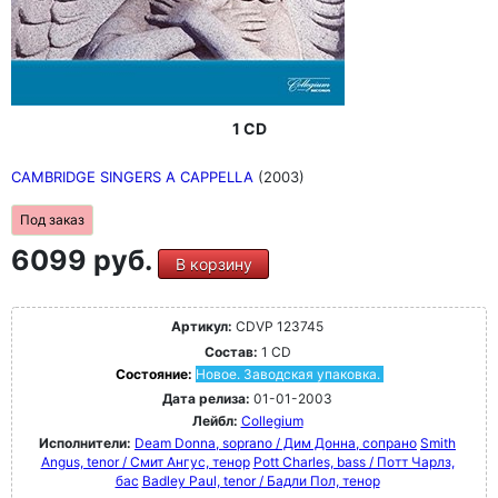
1 CD
CAMBRIDGE SINGERS A CAPPELLA
(2003)
Под заказ
6099 руб.
В корзину
Артикул:
CDVP 123745
Состав:
1 CD
Состояние:
Новое. Заводская упаковка.
Дата релиза:
01-01-2003
Лейбл:
Collegium
Исполнители:
Deam Donna, soprano / Дим Донна, сопрано
Smith
Angus, tenor / Смит Ангус, тенор
Pott Charles, bass / Потт Чарлз,
бас
Badley Paul, tenor / Бадли Пол, тенор