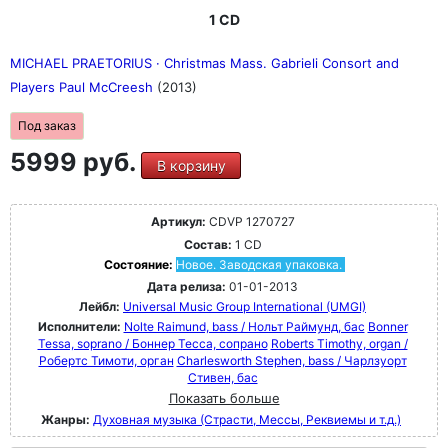
1 CD
MICHAEL PRAETORIUS · Christmas Mass. Gabrieli Consort and
Players Paul McCreesh
(2013)
Под заказ
5999 руб.
В корзину
Артикул:
CDVP 1270727
Состав:
1 CD
Состояние:
Новое. Заводская упаковка.
Дата релиза:
01-01-2013
Лейбл:
Universal Music Group International (UMGI)
Исполнители:
Nolte Raimund, bass / Нольт Раймунд, бас
Bonner
Tessa, soprano / Боннер Тесса, сопрано
Roberts Timothy, organ /
Робертс Тимоти, орган
Charlesworth Stephen, bass / Чарлзуорт
Стивен, бас
Показать больше
Жанры:
Духовная музыка (Страсти, Мессы, Реквиемы и т.д.)