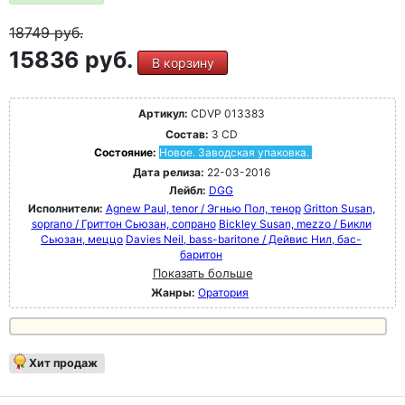
18749
руб.
15836 руб.
В корзину
Артикул:
CDVP 013383
Состав:
3 CD
Состояние:
Новое. Заводская упаковка.
Дата релиза:
22-03-2016
Лейбл:
DGG
Исполнители:
Agnew Paul, tenor / Эгнью Пол, тенор
Gritton Susan,
soprano / Гриттон Сьюзан, сопрано
Bickley Susan, mezzo / Бикли
Сьюзан, меццо
Davies Neil, bass-baritone / Дейвис Нил, бас-
баритон
Показать больше
Жанры:
Оратория
Хит продаж