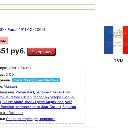
 - Faust 1911-12
(2005)
аказ
51 руб.
В корзину
1 CD
кул:
CDVP 054337
ав:
3 CD
ояние:
Новое. Заводская упаковка.
л:
Marston
лнители:
Payan Paul, baritone / Пейан Пол,
тон
Muratore Lucien, tenor / Мураторе Люсьен,
р
Gresse André, bass / Гресс Андрэ, бас
Noté
Baptiste, baritone / Нотэ Жан-Батист, баритон
зать больше
ры:
Опера, интермедия, серената