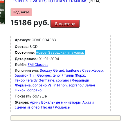
LES INTROUVABLES DU CHANT FRANCAIS
(2004)
Под заказ
15186 руб.
В корзину
Артикул:
CDVP 004383
Состав:
8 CD
Состояние:
Новое. Заводская упаковка.
Дата релиза:
01-01-2004
Лейбл:
EMI Classics
Исполнители:
Souzay Gérard, baritone / Сузе Жерар,
баритон
Thill Georges, tenor / Тилль Жорж,
тенор
Feraldy Germaine, soprano / Феральди
Жермена, сопрано
Vallin Ninon, soprano / Вален
Нинон, сопрано
Показать больше
Жанры:
Арии / Вокальные миниатюры
Арии и
сцены из опер
Песни / Романсы