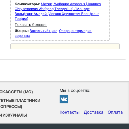
Композиторы:
Mozart, Wolfgang Amadeus (Joannes
Chrysostomus Wolfgang Theophilus) / Моцарт
Вольфганг Амадей (Иоганн Хризостом Вольфганг
Теофил)
Показать больше
Жанры:
Вокальный цикл
Опера, интермедия,
серената
Мы в соцсетях:
ОКАССЕТЫ (MC)
ТЕТНЫЕ ПЛАСТИНКИ
ВОПРЕССЫ)
Контакты
Доставка
Оплата
И И ЖУРНАЛЫ