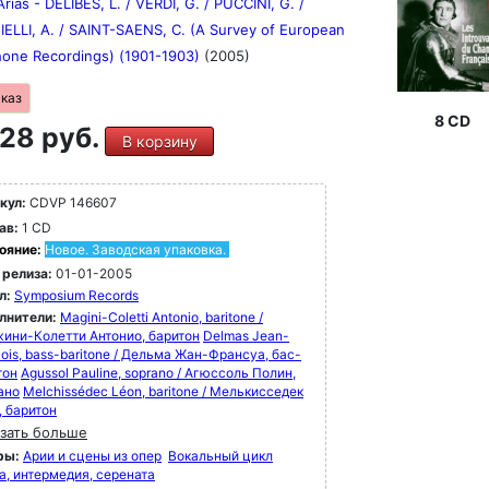
rias - DELIBES, L. / VERDI, G. / PUCCINI, G. /
ELLI, A. / SAINT-SAENS, C. (A Survey of European
one Recordings) (1901-1903)
(2005)
аказ
8 CD
28 руб.
В корзину
кул:
CDVP 146607
ав:
1 CD
ояние:
Новое. Заводская упаковка.
 релиза:
01-01-2005
л:
Symposium Records
лнители:
Magini-Coletti Antonio, baritone /
ини-Колетти Антонио, баритон
Delmas Jean-
ois, bass-baritone / Дельма Жан-Франсуа, бас-
тон
Agussol Pauline, soprano / Агюссоль Полин,
ано
Melchissédec Léon, baritone / Мелькисседек
, баритон
зать больше
ры:
Арии и сцены из опер
Вокальный цикл
а, интермедия, серената