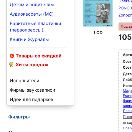
Opera A
Детям и родителям
PONCHI
Аудиокассеты (MC)
Zonoph
Раритетные пластинки
Под з
(первопрессы)
1 CD
105
Книги и Журналы
Арти
Товары со скидкой
Сост
Хиты продаж
Сост
Дата
Лейб
Исполнители
Испо
Фирмы звукозаписи
Мадж
Franç
Идеи для подарков
бари
сопр
Леон
Фильтры
Пока
Жан
Опер