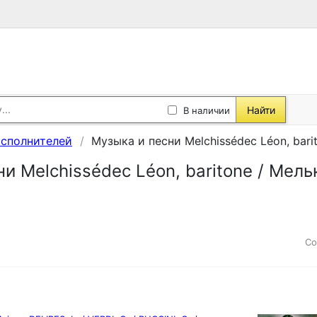
Найти
В наличии
исполнителей
Музыка и песни Melchissédec Léon, bar
и Melchissédec Léon, baritone / Мел
Со