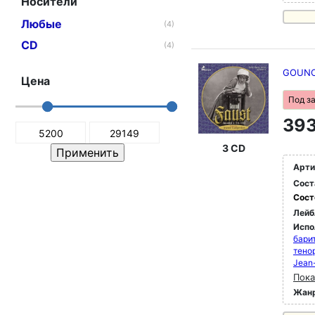
Носители
Любые
(4)
CD
(4)
GOUNOD
Цена
Под з
393
3 CD
Арти
Сост
Сост
Лейб
Испо
бари
тено
Jean-
Пока
Жан