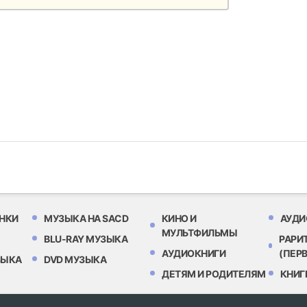
НКИ
МУЗЫКА НА SACD
КИНО И
АУДИ
МУЛЬТФИЛЬМЫ
BLU-RAY МУЗЫКА
РАРИ
АУДИОКНИГИ
(ПЕР
ЗЫКА
DVD МУЗЫКА
ДЕТЯМ И РОДИТЕЛЯМ
КНИГ