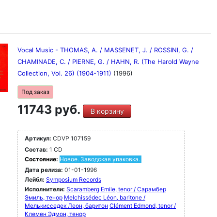
Vocal Music - THOMAS, A. / MASSENET, J. / ROSSINI, G. /
CHAMINADE, C. / PIERNE, G. / HAHN, R. (The Harold Wayne
Collection, Vol. 26) (1904-1911)
(1996)
Под заказ
11743 руб.
В корзину
Артикул:
CDVP 107159
Состав:
1 CD
Состояние:
Новое. Заводская упаковка.
Дата релиза:
01-01-1996
Лейбл:
Symposium Records
Исполнители:
Scaramberg Emile, tenor / Сарамбер
Эмиль, тенор
Melchissédec Léon, baritone /
Мелькисседек Леон, баритон
Clément Edmond, tenor /
Клемен Эдмон, тенор