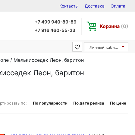
Контакты
Доставка
Оплата
+7 499 940-89-89
Корзина
(0)
+7 916 460-55-23
Личный кабинет
itone / Мелькисседек Леон, баритон
ькисседек Леон, баритон
ртировать по:
По популярности
По дате релиза
По цене