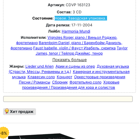
Артикул:
CDVP 163123
Состав:
3 CD
Состояние:
Новое. Заводская упаковка.
Дата релиза:
17-11-2004
Лейбл:
Harmonia Mundi
Исполнители:
Vignoles Roger, piano / Виньол Роджер,
фортепиано
Barenboim Daniel, piano / Баренбойм Даниэль,
фортепиано
Faust Isabelle, violin / Фауст Изабель, скрипка
Taylor
James, tenor / Тейлор Джеймс, тенор
Показать больше
Жанры:
Lieder und Arien
Арии и сцены из опер
Духовная музыка
(Страсти, Мессы, Реквиемы и т.д.)
Камерная и инструментальная
музыка
Клавесин соло
Концерт
Оркестровые произведения
Песни / Романсы
Сборник
Фортепьяно соло
Хоровые
произведения / Произведения для хора и солистов
Хит продаж
-8%