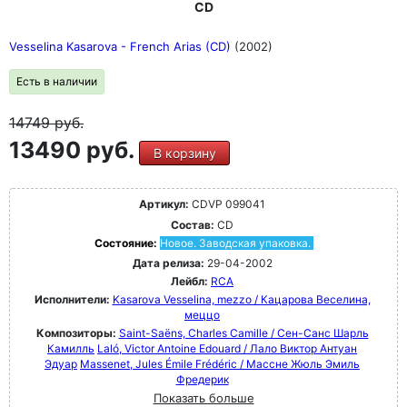
CD
Vesselina Kasarova - French Arias (CD)
(2002)
Есть в наличии
14749
руб.
13490 руб.
В корзину
Артикул:
CDVP 099041
Состав:
CD
Состояние:
Новое. Заводская упаковка.
Дата релиза:
29-04-2002
Лейбл:
RCA
Исполнители:
Kasarova Vesselina, mezzo / Кацарова Веселина,
меццо
Композиторы:
Saint-Saëns, Charles Camille / Сен-Санс Шарль
Камилль
Laló, Victor Antoine Edouard / Лало Виктор Антуан
Эдуар
Massenet, Jules Émile Frédéric / Массне Жюль Эмиль
Фредерик
Показать больше