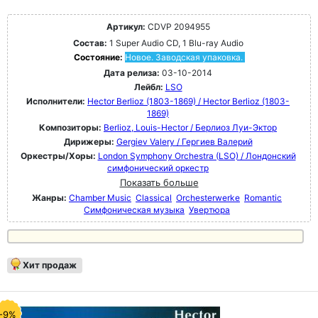
Артикул:
CDVP 2094955
Состав:
1 Super Audio CD, 1 Blu-ray Audio
Состояние:
Новое. Заводская упаковка.
Дата релиза:
03-10-2014
Лейбл:
LSO
Исполнители:
Hector Berlioz (1803-1869) / Hector Berlioz (1803-
1869)
Композиторы:
Berlioz, Louis-Hector / Берлиоз Луи-Эктор
Дирижеры:
Gergiev Valery / Гергиев Валерий
Оркестры/Хоры:
London Symphony Orchestra (LSO) / Лондонский
симфонический оркестр
Показать больше
Жанры:
Chamber Music
Classical
Orchesterwerke
Romantic
Симфоническая музыка
Увертюра
Хит продаж
-9%