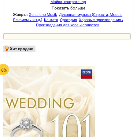
Майкл, контратенор
Показать больше
Жанры:
Geistliche Musik
Духовная музыка (Страсти, Мессы,
Реквиемы и т.д.)
Кантата
Оратория
Хоровые произведения /
Произведения для хора и солистов
Хит продаж
-8%