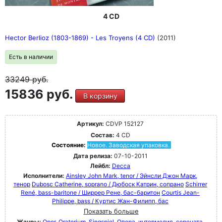
4 CD
Hector Berlioz (1803-1869) - Les Troyens (4 CD)
(2011)
Есть в наличии
33249
руб.
15836 руб.
В корзину
Артикул:
CDVP 152127
Состав:
4 CD
Состояние:
Новое. Заводская упаковка.
Дата релиза:
07-10-2011
Лейбл:
Decca
Исполнители:
Ainsley John Mark, tenor / Эйнсли Джон Марк,
тенор
Dubosc Catherine, soprano / Дюбоск Катрин, сопрано
Schirrer
René, bass-baritone / Ширрер Рене, бас-баритон
Courtis Jean-
Philippe, bass / Куртис Жан-Филипп, бас
Показать больше
Жанры:
Oper, Oratorium, Singspiel
Опера, интермедия, серената