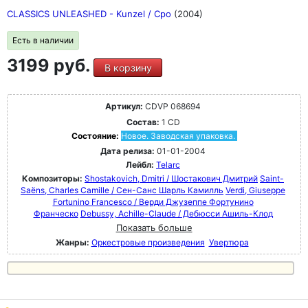
CLASSICS UNLEASHED - Kunzel / Cpo
(2004)
Есть в наличии
3199 руб.
В корзину
Артикул:
CDVP 068694
Состав:
1 CD
Состояние:
Новое. Заводская упаковка.
Дата релиза:
01-01-2004
Лейбл:
Telarc
Композиторы:
Shostakovich, Dmitri / Шостакович Дмитрий
Saint-
Saëns, Charles Camille / Сен-Санс Шарль Камилль
Verdi, Giuseppe
Fortunino Francesco / Верди Джузеппе Фортунино
Франческо
Debussy, Achille-Claude / Дебюсси Ашиль-Клод
Показать больше
Жанры:
Оркестровые произведения
Увертюра