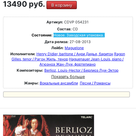
13490 руб.
В корзину
Артикул:
CDVP 054231
Состав:
CD
Состояние:
Новое. Заводская упаковка.
Дата релиза:
27-08-2013
Лейбл:
Maguelone
Исполнители:
Henry Didier, baritone / Анри Дидье, баритон
Ragon
Gilles, tenor / Рагон Жиль, тенор
Haguenauer Jean-Louis, piano /
Агюэноэ Жан-Луи, фортепиано
Композиторы:
Berlioz, Louis-Hector / Берлиоз Луи-Эктор
Показать больше
Жанры:
Вокальные ансамбли
Песни / Романсы