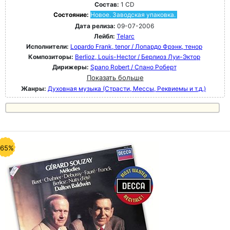
Состав:
1 CD
Состояние:
Новое. Заводская упаковка.
Дата релиза:
09-07-2006
Лейбл:
Telarc
Исполнители:
Lopardo Frank, tenor / Лопардо Фрэнк, тенор
Композиторы:
Berlioz, Louis-Hector / Берлиоз Луи-Эктор
Дирижеры:
Spano Robert / Спано Роберт
Показать больше
Жанры:
Духовная музыка (Страсти, Мессы, Реквиемы и т.д.)
-65%