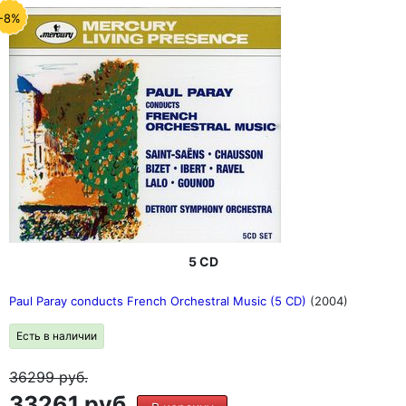
-8%
5 CD
Paul Paray conducts French Orchestral Music (5 CD)
(2004)
Есть в наличии
36299
руб.
33261 руб.