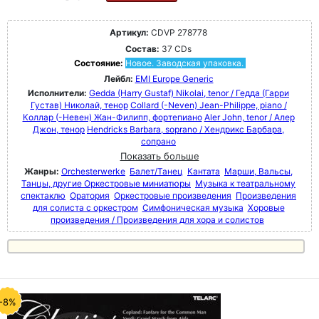
Артикул:
CDVP 278778
Состав:
37 CDs
Состояние:
Новое. Заводская упаковка.
Лейбл:
EMI Europe Generic
Исполнители:
Gedda (Harry Gustaf) Nikolai, tenor / Гедда (Гарри
Густав) Николай, тенор
Collard (-Neven) Jean-Philippe, piano /
Коллар (-Невен) Жан-Филипп, фортепиано
Aler John, tenor / Алер
Джон, тенор
Hendricks Barbara, soprano / Хендрикс Барбара,
сопрано
Показать больше
Жанры:
Orchesterwerke
Балет/Танец
Кантата
Марши, Вальсы,
Танцы, другие Оркестровые миниатюры
Музыка к театральному
спектаклю
Оратория
Оркестровые произведения
Произведения
для солиста с оркестром
Симфоническая музыка
Хоровые
произведения / Произведения для хора и солистов
-8%