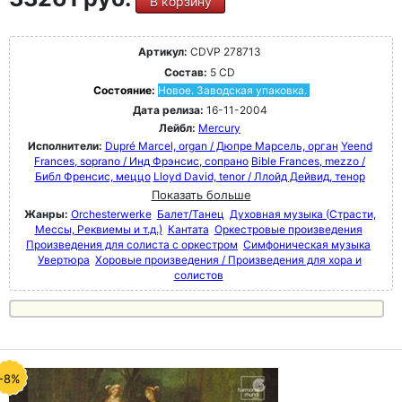
В корзину
Артикул:
CDVP 278713
Состав:
5 CD
Состояние:
Новое. Заводская упаковка.
Дата релиза:
16-11-2004
Лейбл:
Mercury
Исполнители:
Dupré Marcel, organ / Дюпре Марсель, орган
Yeend
Frances, soprano / Инд Фрэнсис, сопрано
Bible Frances, mezzo /
Библ Френсис, меццо
Lloyd David, tenor / Ллойд Дейвид, тенор
Показать больше
Жанры:
Orchesterwerke
Балет/Танец
Духовная музыка (Страсти,
Мессы, Реквиемы и т.д.)
Кантата
Оркестровые произведения
Произведения для солиста с оркестром
Симфоническая музыка
Увертюра
Хоровые произведения / Произведения для хора и
солистов
-8%