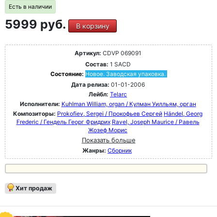
Есть в наличии
5999 руб.
В корзину
Артикул:
CDVP 069091
Состав:
1 SACD
Состояние:
Новое. Заводская упаковка.
Дата релиза:
01-01-2006
Лейбл:
Telarc
Исполнители:
Kuhlman William, organ / Кулман Уилльям, орган
Композиторы:
Prokofiev, Sergei / Прокофьев Сергей
Händel, Georg
Frederic / Гендель Георг Фридрих
Ravel, Joseph Maurice / Равель
Жозеф Морис
Показать больше
Жанры:
Сборник
Хит продаж