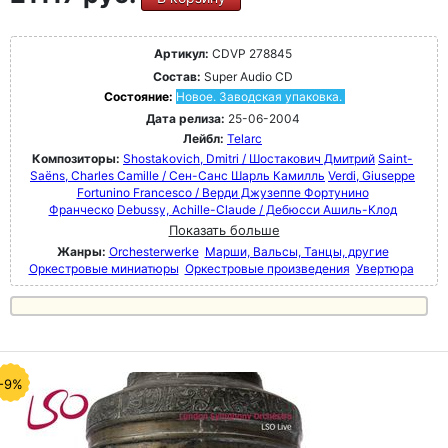
Артикул:
CDVP 278845
Состав:
Super Audio CD
Состояние:
Новое. Заводская упаковка.
Дата релиза:
25-06-2004
Лейбл:
Telarc
Композиторы:
Shostakovich, Dmitri / Шостакович Дмитрий
Saint-
Saëns, Charles Camille / Сен-Санс Шарль Камилль
Verdi, Giuseppe
Fortunino Francesco / Верди Джузеппе Фортунино
Франческо
Debussy, Achille-Claude / Дебюсси Ашиль-Клод
Показать больше
Жанры:
Orchesterwerke
Марши, Вальсы, Танцы, другие
Оркестровые миниатюры
Оркестровые произведения
Увертюра
-9%