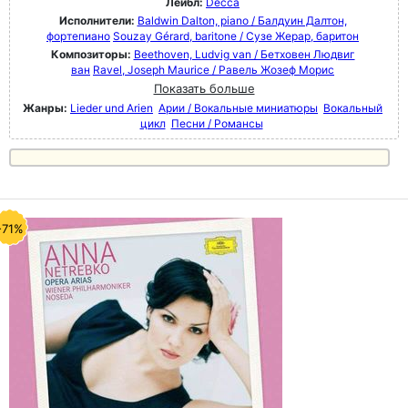
Лейбл:
Decca
Исполнители:
Baldwin Dalton, piano / Балдуин Далтон,
фортепиано
Souzay Gérard, baritone / Сузе Жерар, баритон
Композиторы:
Beethoven, Ludvig van / Бетховен Людвиг
ван
Ravel, Joseph Maurice / Равель Жозеф Морис
Показать больше
Жанры:
Lieder und Arien
Арии / Вокальные миниатюры
Вокальный
цикл
Песни / Романсы
-71%