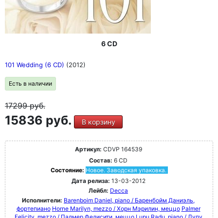
6 CD
101 Wedding (6 CD)
(2012)
Есть в наличии
17299
руб.
15836 руб.
В корзину
Артикул:
CDVP 164539
Состав:
6 CD
Состояние:
Новое. Заводская упаковка.
Дата релиза:
13-03-2012
Лейбл:
Decca
Исполнители:
Barenboim Daniel, piano / Баренбойм Даниэль,
фортепиано
Horne Marilyn, mezzo / Хорн Мэрилин, меццо
Palmer
Felicity, mezzo / Палмер Фелисити, меццо
Lupu Radu, piano / Лупу