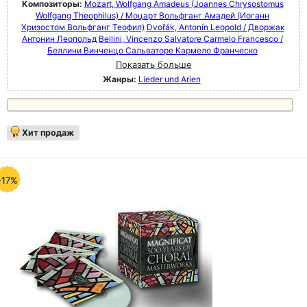
Композиторы:
Mozart, Wolfgang Amadeus (Joannes Chrysostomus
Wolfgang Theophilus) / Моцарт Вольфганг Амадей (Иоганн
Хризостом Вольфганг Теофил)
Dvořák, Antonín Leopold / Дворжак
Антонин Леопольд
Bellini, Vincenzo Salvatore Carmelo Francesco /
Беллини Винченцо Сальваторе Кармело Франческо
Показать больше
Жанры:
Lieder und Arien
Хит продаж
-17%