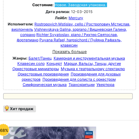
Состояние:
Новое. Заводская упаковка.
Дата релиза:
12-03-2015
Лейбл:
Mercury
Исполнители:
Rostropovich Mstislav, cello / Ростропович Мстислав,
виолончель
Vishnevskaya Galina, soprano / Вишневская Галина,
сопрано
Richter Svyatoslav, piano / Рихтер Святослав,
фортепиано
Puyana Rafael, harpsichord / Пуйяна Рафаэль,
клавесин
Показать больше
Жанры:
Балет/Танец
Камерная и инструментальная музыка
Клавесин соло
Концерт
Марши, Вальсы, Танцы, другие
Оркестровые миниатюры
Музыка к театральному спектаклю
Оркестровые произведения
Произведения для духовых
оркестров
Произведения для солиста с оркестром
Симфоническая музыка
Транскрипции
Увертюра
Хит продаж
-68%