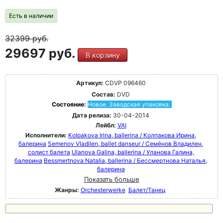
Есть в наличии
32399
руб.
29697 руб.
В корзину
Артикул:
CDVP 096460
Состав:
DVD
Состояние:
Новое. Заводская упаковка.
Дата релиза:
30-04-2014
Лейбл:
VAI
Исполнители:
Kolpakova Irina, ballerina / Колпакова Ирина,
балерина
Semenov Vladilen, ballet danseur / Семёнов Владилен,
солист балета
Ulanova Galina, ballerina / Уланова Галина,
балерина
Bessmertnova Natalia, ballerina / Бессмертнова Наталья,
балерина
Показать больше
Жанры:
Orchesterwerke
Балет/Танец