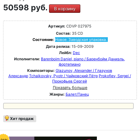
50598 руб.
В корзину
Артикул:
CDVP 027975
Состав:
35 CD
Состояние:
Новое. Заводская упаковка.
Дата релиза:
15-09-2009
Лейбл:
Dec
Исполнители:
Barenboim Daniel, piano / Баренбойм Даниэль,
фортепиано
Композиторы:
Glazunov, Alexander / Глазунов
Александр
Tchaikovsky, Pyotr / Чайковский Пётр
Prokofiev, Sergei /
Прокофьев Сергей
Показать больше
Жанры:
Балет/Танец
Хит продаж