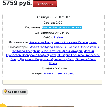
5759 руб.
В корзину
Артикул:
CDVP 075507
Состав:
2 CD
Состояние:
Новое. Заводская упаковка.
Дата релиза:
01-01-1997
Лейбл:
Preiser
Исполнители:
Rosvaenge Helge, tenor / Росвенге Хельге, тенор
Композиторы:
Mozart, Wolfgang Amadeus (Joannes Chrysostomus
Wolfgang Theophilus) / Моцарт Вольфганг Амадей (Иоганн
Хризостом Вольфганг Теофил)
Verdi, Giuseppe Fortunino Francesco /
Верди Джузеппе Фортунино Франческо
Bizet, Georges / Бизе
Жорж
Показать больше
Жанры:
Арии и сцены из опер
Хит продаж