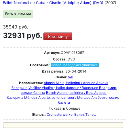
Ballet Nacional de Cuba - Giselle (Adolphe Adam) (DVD)
(2007)
Есть в наличии
35949
руб.
32931 руб.
В корзину
Артикул:
CDVP 013057
Состав:
DVD
Состояние:
Новое. Заводская упаковка.
Дата релиза:
30-04-2014
Лейбл:
VAI
Исполнители:
Alonso Alicia, ballerina / Алонсо Алисия,
балерина
Vasiliev Vladimir, ballet danseur / Васильев Владимир,
солист балета
Bosch Aurora, ballerina / Бош Аврора,
балерина
Méndez Alberto, ballet danseur / Мендес Альберто, солист
балета
Показать больше
Жанры:
Orchesterwerke
Балет/Танец