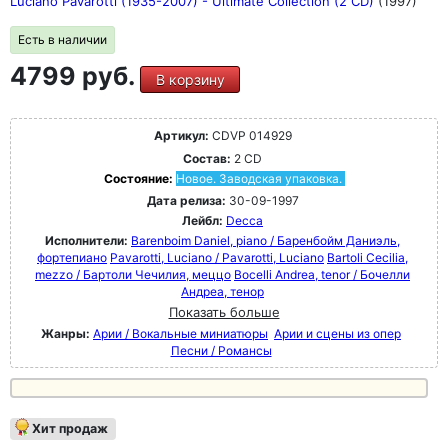
Luciano Pavarotti (1935-2007) - Ultimate Collection (2 CD)
(1997)
Есть в наличии
4799 руб.
В корзину
Артикул:
CDVP 014929
Состав:
2 CD
Состояние:
Новое. Заводская упаковка.
Дата релиза:
30-09-1997
Лейбл:
Decca
Исполнители:
Barenboim Daniel, piano / Баренбойм Даниэль,
фортепиано
Pavarotti, Luciano / Pavarotti, Luciano
Bartoli Cecilia,
mezzo / Бартоли Чечилия, меццо
Bocelli Andrea, tenor / Бочелли
Андреа, тенор
Показать больше
Жанры:
Арии / Вокальные миниатюры
Арии и сцены из опер
Песни / Романсы
Хит продаж