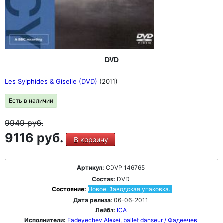
DVD
Les Sylphides & Giselle (DVD)
(2011)
Есть в наличии
9949
руб.
9116 руб.
В корзину
Артикул:
CDVP 146765
Состав:
DVD
Состояние:
Новое. Заводская упаковка.
Дата релиза:
06-06-2011
Лейбл:
ICA
Исполнители:
Fadeyechev Alexei, ballet danseur / Фадеечев