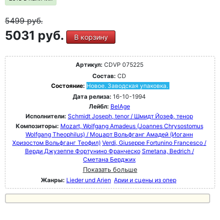
5499
руб.
5031 руб.
В корзину
Артикул:
CDVP 075225
Состав:
CD
Состояние:
Новое. Заводская упаковка.
Дата релиза:
16-10-1994
Лейбл:
BelAge
Исполнители:
Schmidt Joseph, tenor / Шмидт Йозеф, тенор
Композиторы:
Mozart, Wolfgang Amadeus (Joannes Chrysostomus
Wolfgang Theophilus) / Моцарт Вольфганг Амадей (Иоганн
Хризостом Вольфганг Теофил)
Verdi, Giuseppe Fortunino Francesco /
Верди Джузеппе Фортунино Франческо
Smetana, Bedrich /
Сметана Берджих
Показать больше
Жанры:
Lieder und Arien
Арии и сцены из опер