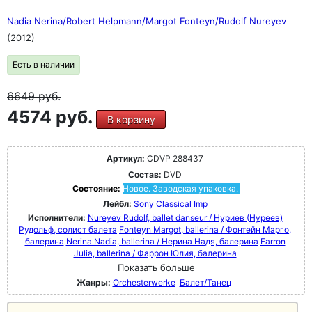
Nadia Nerina/Robert Helpmann/Margot Fonteyn/Rudolf Nureyev
(2012)
Есть в наличии
6649
руб.
4574 руб.
В корзину
Артикул:
CDVP 288437
Состав:
DVD
Состояние:
Новое. Заводская упаковка.
Лейбл:
Sony Classical Imp
Исполнители:
Nureyev Rudolf, ballet danseur / Нуриев (Нуреев)
Рудольф, солист балета
Fonteyn Margot, ballerina / Фонтейн Марго,
балерина
Nerina Nadia, ballerina / Нерина Надя, балерина
Farron
Julia, ballerina / Фаррон Юлия, балерина
Показать больше
Жанры:
Orchesterwerke
Балет/Танец