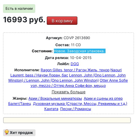
Есть в наличии
16993 руб.
В корзину
Артикул:
CDVP 2613690
Состав:
11 CD
Состояние:
Новое. Заводская упаковка.
Дата релиза:
10-04-2015
Лейбл:
DGG
Исполнители:
Ragon Gilles, tenor / Рагон Жиль, тенор
Naouri
Laurent, bass / Наури Лоран, бас
Lennon, John (Ono Lennon, John
Winston) / Lennon, John (Ono Lennon, John Winston)
Otter Anne Sofie
von, mezzo / Оттер Анна Софи фон, меццо
Показать больше
Жанры:
Арии / Вокальные миниатюры
Арии и сцены из опер
Балет/Танец
Духовная музыка (Страсти, Мессы, Реквиемы и т.д.)
Кантата
Песни / Романсы
Хит продаж