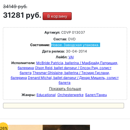
34149
руб.
31281 руб.
В корзину
Артикул:
CDVP 013037
Состав:
DVD
Состояние:
Новое. Заводская упаковка.
Дата релиза:
30-04-2014
Лейбл:
VAI
Исполнители:
McBride Patricia, ballerina / МакБрайд Патришия,
балерина
Olson Reid, ballet danseur / Олсон Рид, солист
балета
Thesmar Ghislaine, ballerina / Тесмар Гислани,
балерина
Denard Michal, ballet danseur / Денар Мишель, солист
балета
Показать больше
Жанры:
Educational
Orchesterwerke
Балет/Танец
-26%