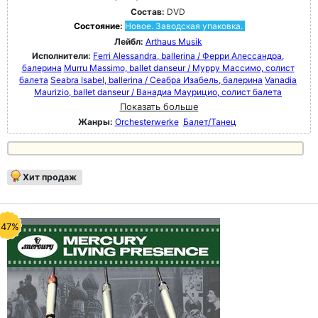
Состав:
DVD
Состояние:
Новое. Заводская упаковка.
Лейбл:
Arthaus Musik
Исполнители:
Ferri Alessandra, ballerina / Ферри Алессандра,
балерина
Murru Massimo, ballet danseur / Мурру Массимо, солист
балета
Seabra Isabel, ballerina / Сеабра Изабель, балерина
Vanadia
Maurizio, ballet danseur / Ванадиа Маурицио, солист балета
Показать больше
Жанры:
Orchesterwerke
Балет/Танец
Хит продаж
-47%