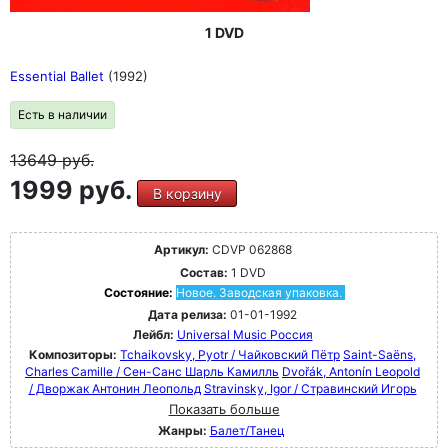
1 DVD
Essential Ballet
(1992)
Есть в наличии
13649
руб.
1999 руб.
В корзину
Артикул:
CDVP 062868
Состав:
1 DVD
Состояние:
Новое. Заводская упаковка.
Дата релиза:
01-01-1992
Лейбл:
Universal Music Россия
Композиторы:
Tchaikovsky, Pyotr / Чайковский Пётр
Saint-Saëns,
Charles Camille / Сен-Санс Шарль Камилль
Dvořák, Antonín Leopold
/ Дворжак Антонин Леопольд
Stravinsky, Igor / Стравинский Игорь
Показать больше
Жанры:
Балет/Танец