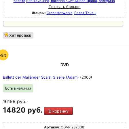
балета
Sitnikova Irina, ballerina / Ситникова Ирина, балерина
Показать больше
Жанры:
Orchesterwerke
Балет/Танец
Хит продаж
-9%
DVD
Ballett der Mailänder Scala: Giselle (Adam)
(2000)
Есть в наличии
16199
руб.
14820 руб.
В корзину
Артикул:
CDVP 282338