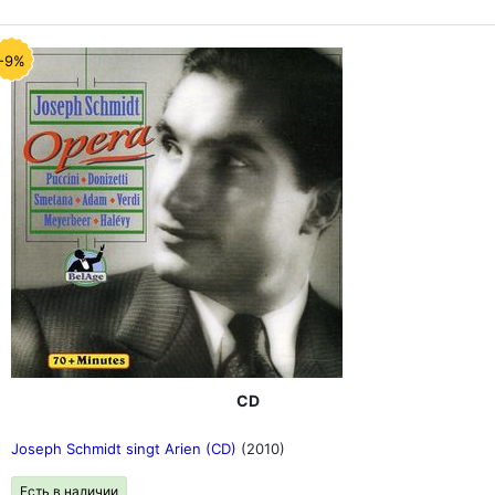
-9%
CD
Joseph Schmidt singt Arien (CD)
(2010)
Есть в наличии