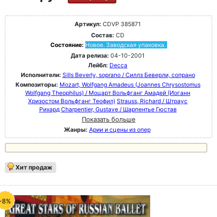
Артикул:
CDVP 385871
Состав:
CD
Состояние:
Новое. Заводская упаковка.
Дата релиза:
04-10-2001
Лейбл:
Decca
Исполнители:
Sills Beverly, soprano / Силлз Беверли, сопрано
Композиторы:
Mozart, Wolfgang Amadeus (Joannes Chrysostomus
Wolfgang Theophilus) / Моцарт Вольфганг Амадей (Иоганн
Хризостом Вольфганг Теофил)
Strauss, Richard / Штраус
Рихард
Charpentier, Gustave / Шарпентье Гюстав
Показать больше
Жанры:
Арии и сцены из опер
Хит продаж
-8%