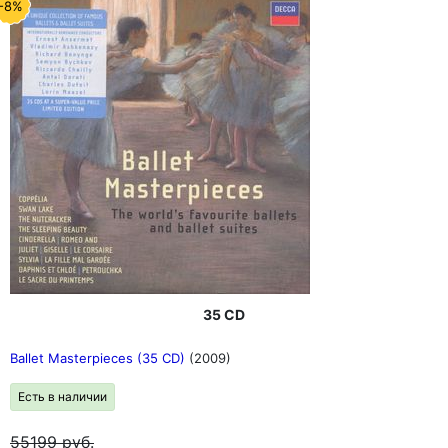
-8%
35 CD
Ballet Masterpieces (35 CD)
(2009)
Есть в наличии
55199
руб.