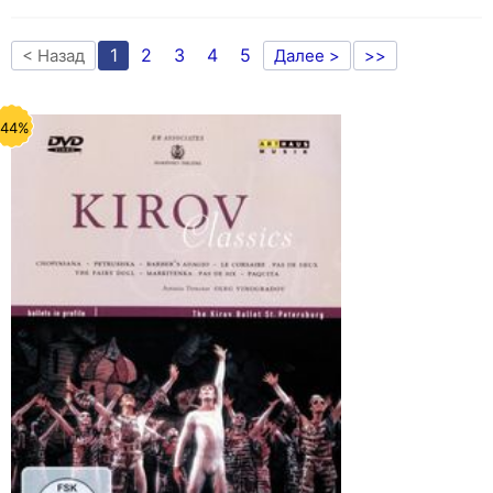
1
2
3
4
5
< Назад
Далее >
>>
-44%