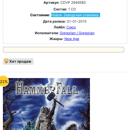
Артикул:
CDVP 2946583
Состав:
1 CD
Состояние:
Новое. Заводская упаковка.
Дата релиза:
01-01-2015
Лейбл:
Союз
Исполнители:
Gregorian / Gregorian
Жанры:
New Age
Хит продаж
-22%