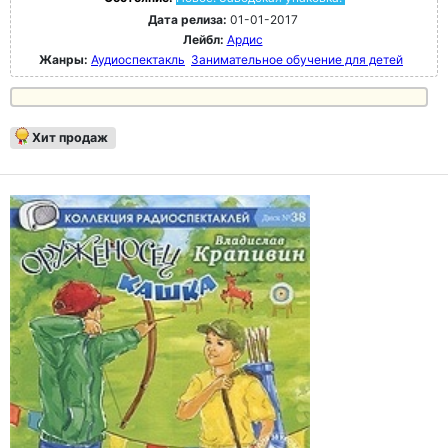
Дата релиза:
01-01-2017
Лейбл:
Ардис
Жанры:
Аудиоспектакль
Занимательное обучение для детей
Хит продаж