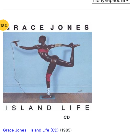
-18%
CD
Grace Jones - Island Life (CD)
(1985)