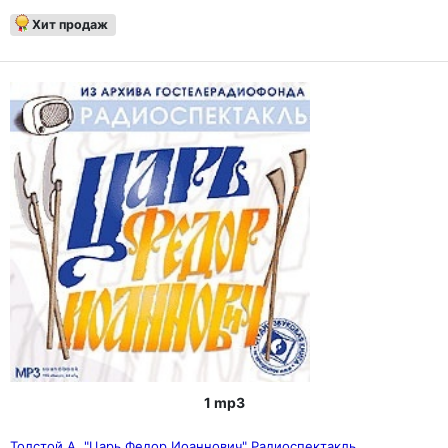
Хит продаж
1 mp3
Толстой А. "Царь Федор Иоаннович" Радиоспектакль