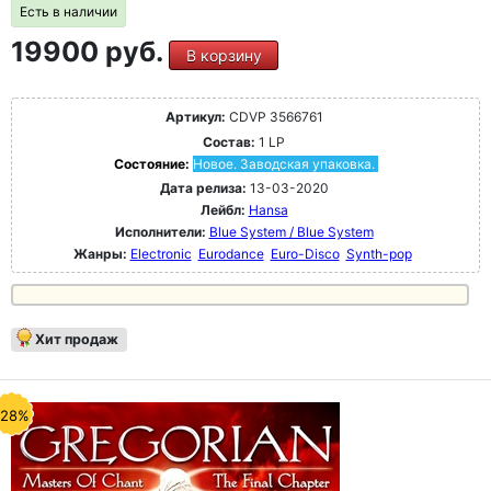
Есть в наличии
19900 руб.
В корзину
Артикул:
CDVP 3566761
Состав:
1 LP
Состояние:
Новое. Заводская упаковка.
Дата релиза:
13-03-2020
Лейбл:
Hansa
Исполнители:
Blue System / Blue System
Жанры:
Electronic
Eurodance
Euro-Disco
Synth-pop
Хит продаж
-28%