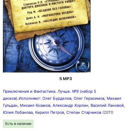
огромное влияние на советскую и российскую музыку,
их композиции зачастую перепеваются другими
музыкантами, цитируются в книгах и периодической
печати
5 MP3
Приключения и Фантастика. Лучше. №9 (набор 5
дисков).Исполняют: Олег Бурделов, Олег Герасимов, Михаил
Гульдан, Михаил Козаков, Александр Хорлин, Василий Лановой,
Юлия Лобанова, Кирилл Петров, Степан Старчиков
(2011)
Есть в наличии