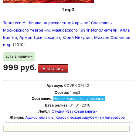
1 mp3
Теннесси У. "Кошка на раскаленной крыше" Спектакль
Московского театра им. Маяковского 1994г Исполнители: Алла
Балтер, Армен Джигарханян, Юрий Никулин, Михаил Филиппов
и др
(2010)
Есть в наличии
999 руб.
В корзину
Артикул:
CDVP 037942
Состав:
1 mp3
Состояние:
Новое. Заводская упаковка.
Дата релиза:
01-01-2010
Лейбл:
Студия «Звуковая книга»
Жанры:
Аудиоспектакль
Классическая зарубежная литература