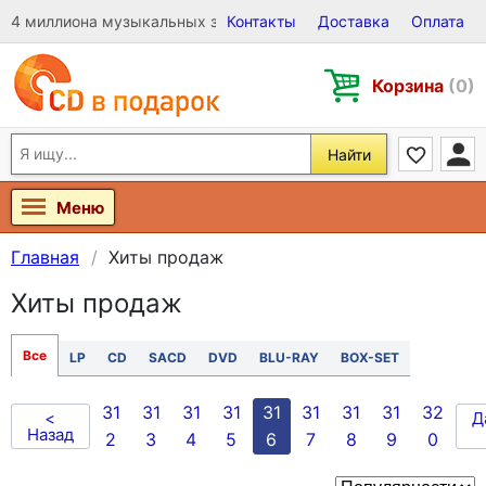
4 миллиона музыкальных записей на Виниле, CD и DVD
Контакты
Доставка
Оплата
Корзина
(0)
Найти
Меню
Главная
Хиты продаж
Хиты продаж
Все
LP
CD
SACD
DVD
BLU-RAY
BOX-SET
31
31
31
31
31
31
31
31
32
<
Д
Назад
2
3
4
5
6
7
8
9
0