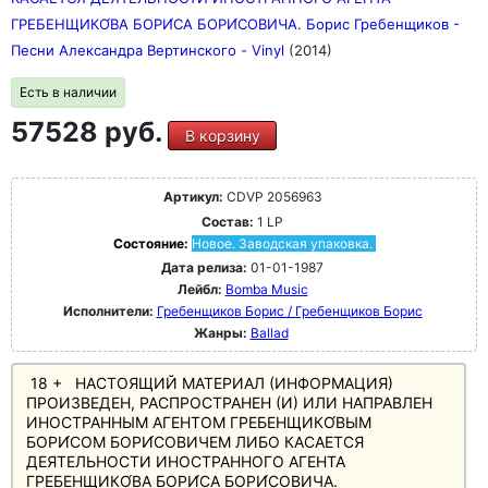
ГРЕБЕНЩИКО́ВА БОРИ́СА БОРИ́СОВИЧА. Борис Гребенщиков -
Песни Александра Вертинского - Vinyl
(2014)
Есть в наличии
57528 руб.
В корзину
Артикул:
CDVP 2056963
Состав:
1 LP
Состояние:
Новое. Заводская упаковка.
Дата релиза:
01-01-1987
Лейбл:
Bomba Music
Исполнители:
Гребенщиков Борис / Гребенщиков Борис
Жанры:
Ballad
18 + НАСТОЯЩИЙ МАТЕРИАЛ (ИНФОРМАЦИЯ)
ПРОИЗВЕДЕН, РАСПРОСТРАНЕН (И) ИЛИ НАПРАВЛЕН
ИНОСТРАННЫМ АГЕНТОМ ГРЕБЕНЩИКО́ВЫМ
БОРИ́СОМ БОРИ́СОВИЧЕМ ЛИБО КАСАЕТСЯ
ДЕЯТЕЛЬНОСТИ ИНОСТРАННОГО АГЕНТА
ГРЕБЕНЩИКО́ВА БОРИ́СА БОРИ́СОВИЧА.