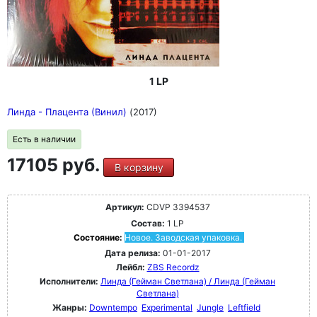
1 LP
Линда - Плацента (Винил)
(2017)
Есть в наличии
17105 руб.
В корзину
Артикул:
CDVP 3394537
Состав:
1 LP
Состояние:
Новое. Заводская упаковка.
Дата релиза:
01-01-2017
Лейбл:
ZBS Recordz
Исполнители:
Линда (Гейман Светлана) / Линда (Гейман
Светлана)
Жанры:
Downtempo
Experimental
Jungle
Leftfield