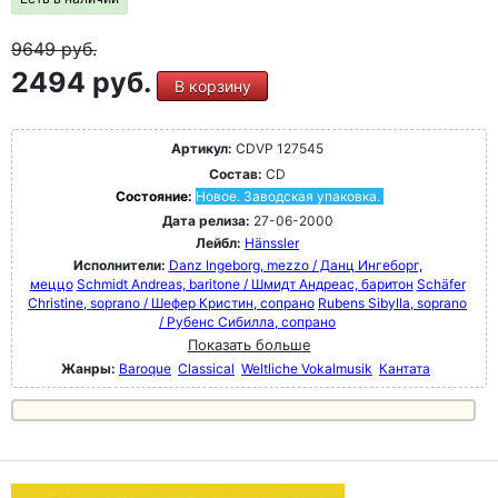
9649
руб.
2494 руб.
В корзину
Артикул:
CDVP 127545
Состав:
CD
Состояние:
Новое. Заводская упаковка.
Дата релиза:
27-06-2000
Лейбл:
Hänssler
Исполнители:
Danz Ingeborg, mezzo / Данц Ингеборг,
меццо
Schmidt Andreas, baritone / Шмидт Андреас, баритон
Schäfer
Christine, soprano / Шефер Кристин, сопрано
Rubens Sibylla, soprano
/ Рубенс Сибилла, сопрано
Показать больше
Жанры:
Baroque
Classical
Weltliche Vokalmusik
Кантата