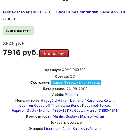
Gustav Mahler (1860-1911) - Lieder eines fahrenden Gesellen (CD)
(2008)
Есть в наличии
8649
руб.
7916 руб.
В корзину
Артикул:
CDVP 063590
Состав:
CD
Состояние:
Новое. Заводская упаковка.
Дата релиза:
26-08-2008
Лейбл:
Phoenix
Исполнители:
Hagegård Håkan, baritone / Хагегорд Хокан,
баритон
Quasthoff Thomas, baritone / Квастхоф Томас,
баритон
Gustav Mahler (1860-1911) / Gustav Mahler (1860-1911)
Композиторы:
Mahler, Gustav / Малер Густав
Показать больше
Жанры:
Lieder und Arien
Вокальный цикл