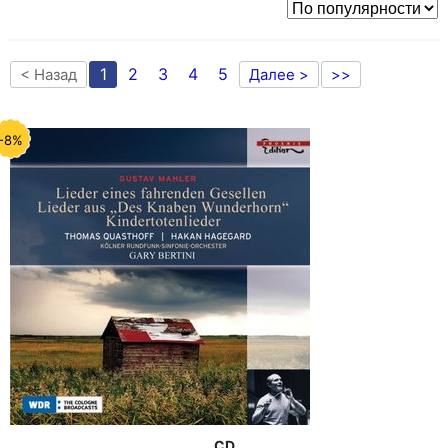
1
2
3
4
5
< Назад
Далее >
>>
-8%
CD