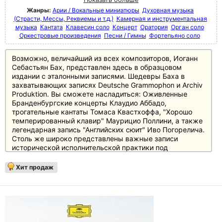
Жанры:
Арии / Вокальные миниатюры
Духовная музыка
(Страсти, Мессы, Реквиемы и т.д.)
Камерная и инструментальная
музыка
Кантата
Клавесин соло
Концерт
Оратория
Орган соло
Оркестровые произведения
Песни / Гимны
Фортепьяно соло
Возможно, величайший из всех композиторов, Иоганн
Себастьян Бах, представлен здесь в образцовом
издании с эталонными записями. Шедевры Баха в
захватывающих записях Deutsche Grammophon и Archiv
Produktion. Вы сможете насладиться: Оживленные
Бранденбургские концерты Клаудио Аббадо,
трогательные кантаты Томаса Квастхоффа, "Хорошо
темперированный клавир" Маурицио Поллини, а также
легендарная запись "Английских сюит" Иво Погорелича.
Столь же широко представлены важные записи
исторической исполнительской практики под
управлением Джона Элиота Гардинера, Пола Маккриша
и Тревора Пиннока.
Хит продаж
Все без исключения области творчества Баха
представлены в высоко оцененных записях: Кантаты (в
том числе с Эммой Киркби и Кристофером Хогвудом),
"Das musikalische Opfer" (Musica Antiqua Köln / Reinhard
Goebel), "Die Kunst der Fuge" (Pierre-Laurent Aimard), St
John Passion + Рождественская оратория (Джон Эллиот