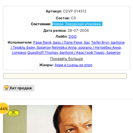
Артикул:
CDVP 014512
Состав:
CD
Состояние:
Новое. Заводская упаковка.
Дата релиза:
28-07-2006
Лейбл:
DGG
Исполнители:
Pape René, bass / Папе Рене, бас
Terfel Bryn, baritone
/ Терфль Брин, баритон
Netrebko Anna, soprano / Нетребко Анна,
сопрано
Quasthoff Thomas, baritone / Квастхоф Томас, баритон
Показать больше
Жанры:
Арии и сцены из опер
Хит продаж
-44%