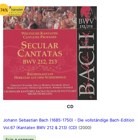
-74%
CD
Johann Sebastian Bach (1685-1750) - Die vollständige Bach-Edition
Vol.67 (Kantaten BWV 212 & 213) (CD)
(2000)
Есть в наличии