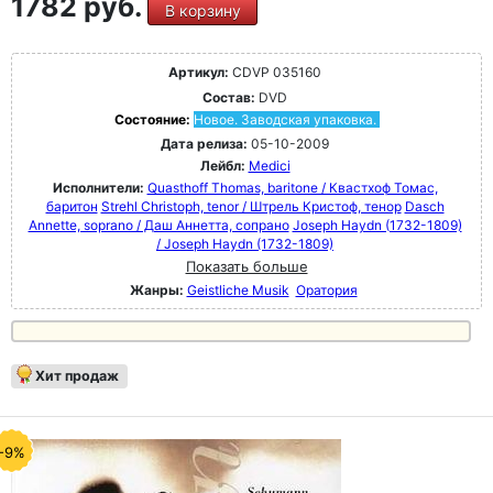
1782 руб.
В корзину
Артикул:
CDVP 035160
Состав:
DVD
Состояние:
Новое. Заводская упаковка.
Дата релиза:
05-10-2009
Лейбл:
Medici
Исполнители:
Quasthoff Thomas, baritone / Квастхоф Томас,
баритон
Strehl Christoph, tenor / Штрель Кристоф, тенор
Dasch
Annette, soprano / Даш Аннетта, сопрано
Joseph Haydn (1732-1809)
/ Joseph Haydn (1732-1809)
Показать больше
Жанры:
Geistliche Musik
Оратория
Хит продаж
-9%