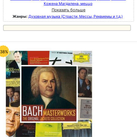
Кожена Магдалена, меццо
Показать больше
Жанры:
Духовная музыка (Страсти, Мессы, Реквиемы и т.д.)
-38%