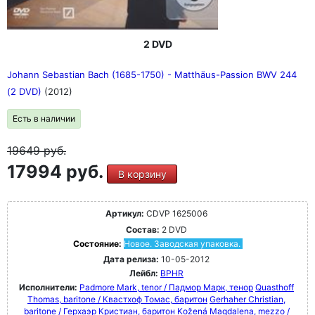
2 DVD
Johann Sebastian Bach (1685-1750) - Matthäus-Passion BWV 244
(2 DVD)
(2012)
Есть в наличии
19649
руб.
17994 руб.
В корзину
Артикул:
CDVP 1625006
Состав:
2 DVD
Состояние:
Новое. Заводская упаковка.
Дата релиза:
10-05-2012
Лейбл:
BPHR
Исполнители:
Padmore Mark, tenor / Падмор Марк, тенор
Quasthoff
Thomas, baritone / Квастхоф Томас, баритон
Gerhaher Christian,
baritone / Герхаэр Кристиан, баритон
Kožená Magdalena, mezzo /