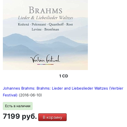
Градинер), "Страсти по Матфею" (Пол Маккриш), сюиты
для виолончели (Пьер Фурнье), сонаты и партиты для
скрипки (Натан Мильштейн), органные произведения
(Хельмут Вальха, Карл Рихтер, Саймон Престон), арии
(Кэтлин Бэттл), сюиты для виолончели (Миша Майский /
Марта Аргерих) и многое другое.
"Его следует называть не Бахом, а морем!" (Бетховен)
1 CD
Johannes Brahms: Brahms: Lieder and Liebeslieder Waltzes (Verbier
Festival)
(2016-06-10)
Есть в наличии
7199 руб.
В корзину