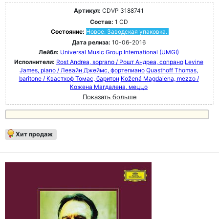
Артикул:
CDVP 3188741
Состав:
1 CD
Состояние:
Новое. Заводская упаковка.
Дата релиза:
10-06-2016
Лейбл:
Universal Music Group International (UMGI)
Исполнители:
Rost Andrea, soprano / Рошт Андреа, сопрано
Levine
James, piano / Левайн Джеймс, фортепиано
Quasthoff Thomas,
baritone / Квастхоф Томас, баритон
Kožená Magdalena, mezzo /
Кожена Магдалена, меццо
Показать больше
Хит продаж