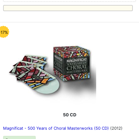
-17%
50 CD
Magnificat - 500 Years of Choral Masterworks (50 CD)
(2012)