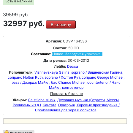
Есть в наличии
39599
руб.
32997 руб.
В корзину
Артикул:
CDVP 164536
Состав:
50 CD
Состояние:
Новое. Заводская упаковка.
Дата релиза:
30-03-2012
Лейбл:
Decca
Исполнители:
Vishnevskaya Galina, soprano / Вишневская Галина,
сопрано
Holton Ruth, soprano / Холтон Рут, сопрано
George Michael,
bass / Джордж Майкл, бас
Chance Michael, countertenor / Чанс
Майкл, контратенор
Показать больше
Жанры:
Geistliche Musik
Духовная музыка (Страсти, Мессы,
Реквиемы и т.д.)
Кантата
Оратория
Хоровые произведения /
Произведения для хора и солистов