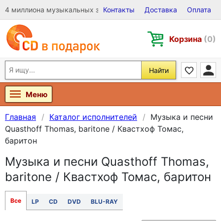
4 миллиона музыкальных записей на Виниле, CD и DVD
Контакты
Доставка
Оплата
Корзина
(0)
Найти
Меню
Главная
Каталог исполнителей
Музыка и песни
Quasthoff Thomas, baritone / Квастхоф Томас,
баритон
Музыка и песни Quasthoff Thomas,
baritone / Квастхоф Томас, баритон
Все
LP
CD
DVD
BLU-RAY