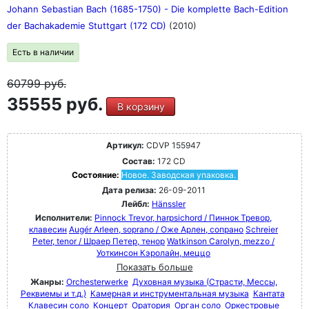
Johann Sebastian Bach (1685-1750) - Die komplette Bach-Edition
der Bachakademie Stuttgart (172 CD)
(2010)
Есть в наличии
60799
руб.
35555 руб.
В корзину
Артикул:
CDVP 155947
Состав:
172 CD
Состояние:
Новое. Заводская упаковка.
Дата релиза:
26-09-2011
Лейбл:
Hänssler
Исполнители:
Pinnock Trevor, harpsichord / Пиннок Тревор,
клавесин
Augér Arleen, soprano / Оже Арлен, сопрано
Schreier
Peter, tenor / Шраер Петер, тенор
Watkinson Carolyn, mezzo /
Уоткинсон Кэролайн, меццо
Показать больше
Жанры:
Orchesterwerke
Духовная музыка (Страсти, Мессы,
Реквиемы и т.д.)
Камерная и инструментальная музыка
Кантата
Клавесин соло
Концерт
Оратория
Орган соло
Оркестровые