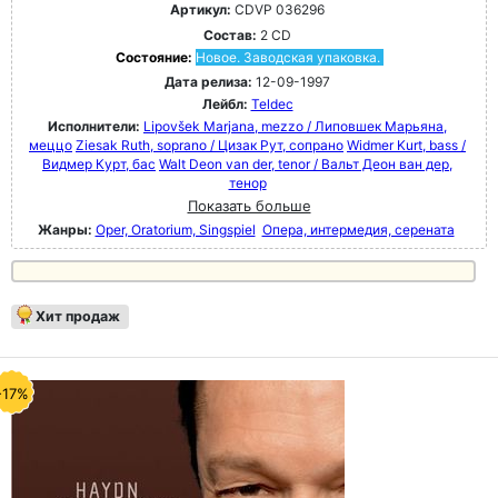
Артикул:
CDVP 036296
Состав:
2 CD
Состояние:
Новое. Заводская упаковка.
Дата релиза:
12-09-1997
Лейбл:
Teldec
Исполнители:
Lipovšek Marjana, mezzo / Липовшек Марьяна,
меццо
Ziesak Ruth, soprano / Цизак Рут, сопрано
Widmer Kurt, bass /
Видмер Курт, бас
Walt Deon van der, tenor / Вальт Деон ван дер,
тенор
Показать больше
Жанры:
Oper, Oratorium, Singspiel
Опера, интермедия, серената
Хит продаж
-17%