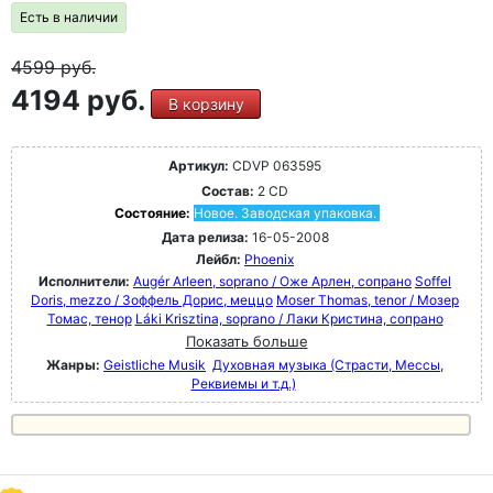
Есть в наличии
4599
руб.
4194 руб.
В корзину
Артикул:
CDVP 063595
Состав:
2 CD
Состояние:
Новое. Заводская упаковка.
Дата релиза:
16-05-2008
Лейбл:
Phoenix
Исполнители:
Augér Arleen, soprano / Оже Арлен, сопрано
Soffel
Doris, mezzo / Зоффель Дорис, меццо
Moser Thomas, tenor / Мозер
Томас, тенор
Láki Krisztina, soprano / Лаки Кристина, сопрано
Показать больше
Жанры:
Geistliche Musik
Духовная музыка (Страсти, Мессы,
Реквиемы и т.д.)