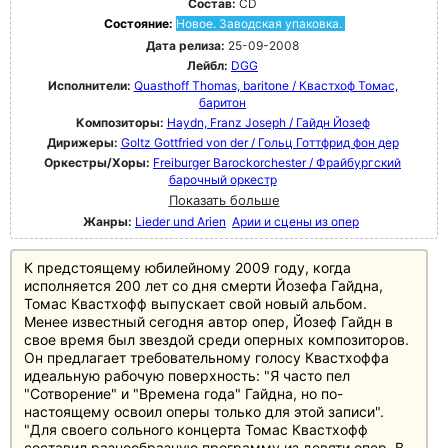
Состав:
CD
Состояние:
Новое. Заводская упаковка.
Дата релиза:
25-09-2008
Лейбл:
DGG
Исполнители:
Quasthoff Thomas, baritone / Квастхоф Томас,
баритон
Композиторы:
Haydn, Franz Joseph / Гайдн Йозеф
Дирижеры:
Goltz Gottfried von der / Гольц Готтфрид фон дер
Оркестры/Хоры:
Freiburger Barockorchester / Фрайбургский
барочный оркестр
Показать больше
Жанры:
Lieder und Arien
Арии и сцены из опер
К предстоящему юбилейному 2009 году, когда
исполняется 200 лет со дня смерти Йозефа Гайдна,
Томас Квастхофф выпускает свой новый альбом.
Менее известный сегодня автор опер, Йозеф Гайдн в
свое время был звездой среди оперных композиторов.
Он предлагает требовательному голосу Квастхоффа
идеальную рабочую поверхность: "Я часто пел
"Сотворение" и "Времена года" Гайдна, но по-
настоящему освоил оперы только для этой записи".
"Для своего сольного концерта Томас Квастхофф
составил разнообразную программу из девяти опер. В