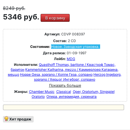
8249
руб.
5346 руб.
В корзину
Артикул:
CDVP 008397
Состав:
2 CD
Состояние:
Новое. Заводская упаковка.
Дата релиза:
01-09-1997
Лейбл:
MDG
Исполнители:
Quasthoff Thomas, baritone / Квастхоф Томас,
баритон
Kammerloher Katharina, mezzo / Каммерлоер Катарина,
меццо
Hoppe Gesa, soprano / Хоппе Геза, сопрано
Herzog Ingeborg,
soprano / Херцог Ингеборг, сопрано
Показать больше
Жанры:
Chamber Music
Classical
Oper, Oratorium, Singspiel
Oratorio
Опера, интермедия, серената
Хит продаж