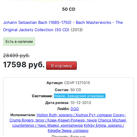
50 CD
Johann Sebastian Bach (1685-1750) - Bach Masterworks - The
Original Jackets Collection (50 CD)
(2013)
Есть в наличии
28499
руб.
17598 руб.
В корзину
Артикул:
CDVP 1271015
Состав:
50 CD
Состояние:
Новое. Заводская упаковка.
Дата релиза:
10-12-2013
Лейбл:
DGG
Исполнители:
Holton Ruth, soprano / Холтон Рут, сопрано
Covey-
Crump Rogers, tenor / Кови-Крамп Роджер, тенор
Chance Michael,
countertenor / Чанс Майкл, контратенор
Kirkby Emma, soprano /
Кёркби Эмма, сопрано
Показать больше