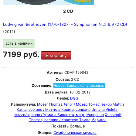
2 CD
Ludwig van Beethoven (1770-1827) - Symphonien Nr.5,6,9 (2 CD)
(2012)
Есть в наличии
7199 руб.
В корзину
Артикул:
CDVP 159642
Состав:
2 CD
Состояние:
Новое. Заводская упаковка.
Дата релиза:
10-02-2012
Лейбл:
DGG
Исполнители:
Moser Thomas, tenor / Мозер Томас, тенор
Mattila
Karita, soprano / Маттила Карита, сопрано
Urmana Violeta,
mezzo/soprano / Урмана Виолетта, меццо/сопрано
Quasthoff
Thomas, baritone / Квастхоф Томас, баритон
Показать больше
Жанры:
Симфоническая музыка