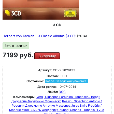
3 CD
Herbert von Karajan - 3 Classic Albums (3 CD)
(2014)
Есть в наличии
7199 руб.
В корзину
Артикул:
CDVP 2026133
Состав:
3 CD
Состояние:
Новое. Заводская упаковка.
Дата релиза:
10-07-2014
Лейбл:
DGG
Композиторы:
Verdi, Giuseppe Fortunino Francesco / Верди
Джузеппе Фортунино Франческо
Rossini, Gioachino Antonio /
Россини Джоаккино Антонио
Massenet, Jules Émile Frédéric /
Массне Жюль Эмиль Фредерик
Gounod, Charles-François / Гуно