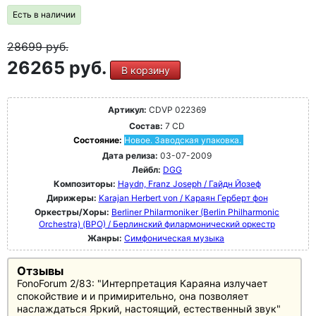
Есть в наличии
28699
руб.
26265 руб.
В корзину
Артикул:
CDVP 022369
Состав:
7 CD
Состояние:
Новое. Заводская упаковка.
Дата релиза:
03-07-2009
Лейбл:
DGG
Композиторы:
Haydn, Franz Joseph / Гайдн Йозеф
Дирижеры:
Karajan Herbert von / Караян Герберт фон
Оркестры/Хоры:
Berliner Philarmoniker (Berlin Philharmonic
Orchestra) (BPO) / Берлинский филармонический оркестр
Жанры:
Симфоническая музыка
Отзывы
FonoForum 2/83: "Интерпретация Караяна излучает
спокойствие и и примирительно, она позволяет
наслаждаться Яркий, настоящий, естественный звук"