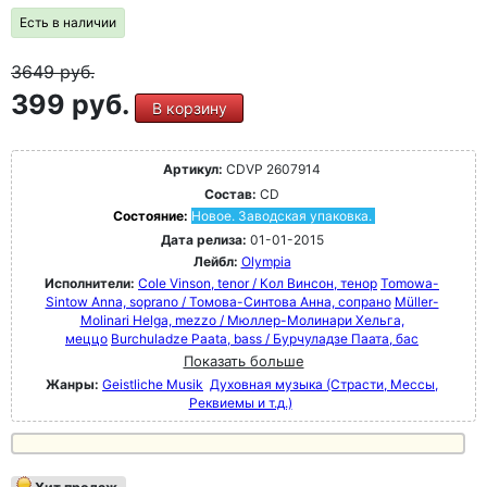
Есть в наличии
3649
руб.
399 руб.
В корзину
Артикул:
CDVP 2607914
Состав:
CD
Состояние:
Новое. Заводская упаковка.
Дата релиза:
01-01-2015
Лейбл:
Olympia
Исполнители:
Cole Vinson, tenor / Кол Винсон, тенор
Tomowa-
Sintow Anna, soprano / Томова-Синтова Анна, сопрано
Müller-
Molinari Helga, mezzo / Мюллер-Молинари Хельга,
меццо
Burchuladze Paata, bass / Бурчуладзе Паата, бас
Показать больше
Жанры:
Geistliche Musik
Духовная музыка (Страсти, Мессы,
Реквиемы и т.д.)