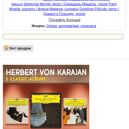
меццо
Sénéchal Michel, tenor / Сенешаль Мишель, тенор
Freni
Mirella, soprano / Френи Мирела, сопрано
Domingo Plácido, tenor /
Доминго Пласидо, тенор
Показать больше
Жанры:
Опера, интермедия, серената
Хит продаж