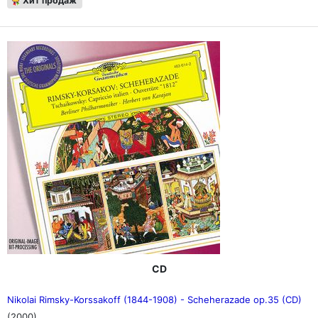
Хит продаж
CD
Nikolai Rimsky-Korssakoff (1844-1908) - Scheherazade op.35 (CD)
(2000)