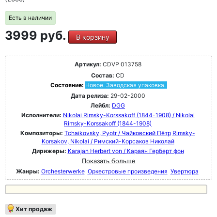
Есть в наличии
3999 руб.
В корзину
Артикул:
CDVP 013758
Состав:
CD
Состояние:
Новое. Заводская упаковка.
Дата релиза:
29-02-2000
Лейбл:
DGG
Исполнители:
Nikolai Rimsky-Korssakoff (1844-1908) / Nikolai
Rimsky-Korssakoff (1844-1908)
Композиторы:
Tchaikovsky, Pyotr / Чайковский Пётр
Rimsky-
Korsakov, Nikolai / Римский-Корсаков Николай
Дирижеры:
Karajan Herbert von / Караян Герберт фон
Показать больше
Жанры:
Orchesterwerke
Оркестровые произведения
Увертюра
Хит продаж