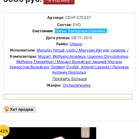
В корзину
Артикул:
CDVP 070337
Состав:
DVD
Состояние:
Новое. Заводская упаковка.
Дата релиза:
08-11-2010
Лейбл:
CMajor
Исполнители:
Menuhin Yehudi, violin / Менухин Иегуди, скрипка
/
Композиторы:
Mozart, Wolfgang Amadeus (Joannes Chrysostomus
Wolfgang Theophilus) / Моцарт Вольфганг Амадей (Иоганн
Хризостом Вольфганг Теофил)
Dvořák, Antonín Leopold / Дворжак
Антонин Леопольд
Показать больше
Жанры:
Orchesterwerke
Хит продаж
-42%