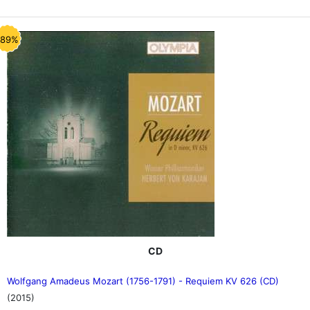
-89%
CD
Wolfgang Amadeus Mozart (1756-1791) - Requiem KV 626 (CD)
(2015)