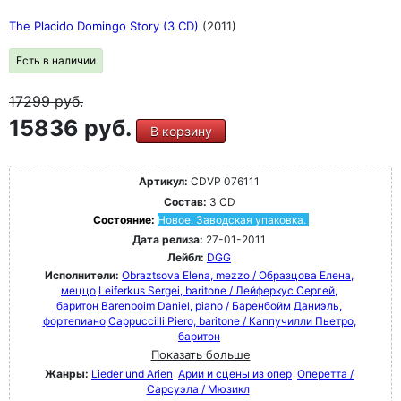
The Placido Domingo Story (3 CD)
(2011)
Есть в наличии
17299
руб.
15836 руб.
В корзину
Артикул:
CDVP 076111
Состав:
3 CD
Состояние:
Новое. Заводская упаковка.
Дата релиза:
27-01-2011
Лейбл:
DGG
Исполнители:
Obraztsova Elena, mezzo / Образцова Елена,
меццо
Leiferkus Sergei, baritone / Лейферкус Сергей,
баритон
Barenboim Daniel, piano / Баренбойм Даниэль,
фортепиано
Cappuccilli Piero, baritone / Каппучилли Пьетро,
баритон
Показать больше
Жанры:
Lieder und Arien
Арии и сцены из опер
Оперетта /
Сарсуэла / Мюзикл