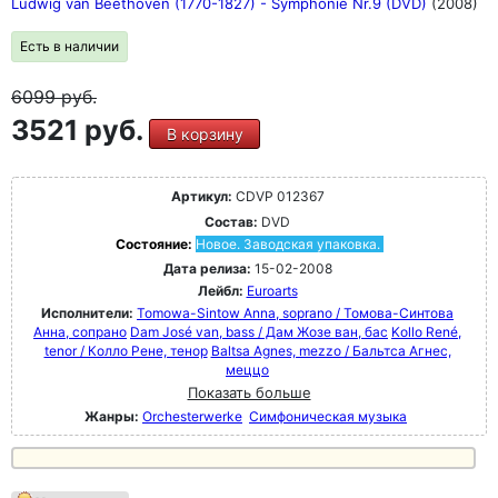
Ludwig van Beethoven (1770-1827) - Symphonie Nr.9 (DVD)
(2008)
Есть в наличии
6099
руб.
3521 руб.
В корзину
Артикул:
CDVP 012367
Состав:
DVD
Состояние:
Новое. Заводская упаковка.
Дата релиза:
15-02-2008
Лейбл:
Euroarts
Исполнители:
Tomowa-Sintow Anna, soprano / Томова-Синтова
Анна, сопрано
Dam José van, bass / Дам Жозе ван, бас
Kollo René,
tenor / Колло Рене, тенор
Baltsa Agnes, mezzo / Бальтса Агнес,
меццо
Показать больше
Жанры:
Orchesterwerke
Симфоническая музыка