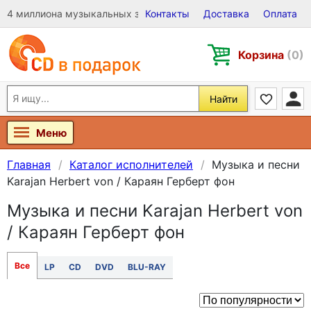
4 миллиона музыкальных записей на Виниле, CD и DVD
Контакты
Доставка
Оплата
Корзина
(0)
Найти
Меню
Главная
Каталог исполнителей
Музыка и песни
Karajan Herbert von / Караян Герберт фон
Музыка и песни Karajan Herbert von
/ Караян Герберт фон
Все
LP
CD
DVD
BLU-RAY