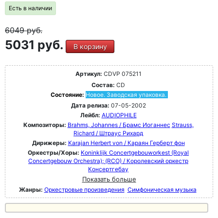
Есть в наличии
6049
руб.
5031 руб.
В корзину
Артикул:
CDVP 075211
Состав:
CD
Состояние:
Новое. Заводская упаковка.
Дата релиза:
07-05-2002
Лейбл:
AUDIOPHILE
Композиторы:
Brahms, Johannes / Брамс Иоганнес
Strauss,
Richard / Штраус Рихард
Дирижеры:
Karajan Herbert von / Караян Герберт фон
Оркестры/Хоры:
Koninklijk Concertgebouworkest (Royal
Concertgebouw Orchestra); (RCO) / Королевский оркестр
Конcертгебау
Показать больше
Жанры:
Оркестровые произведения
Симфоническая музыка