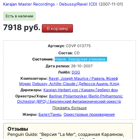
Karajan Master Recordings - Debussy/Ravel (CD)
(2007-11-01)
Есть в наличии
7918 руб.
В корзину
Артикул:
CDVP 013775
Состав:
CD
Состояние:
Новое. Заводская упаковка.
Дата релиза:
26-10-2007
Лейбл:
DGG
Композиторы:
Ravel, Joseph Maurice / Равель Жозеф
Морис
Debussy, Achille-Claude / Дебюсси Ашиль-Клод
Дирижеры:
Karajan Herbert von / Караян Герберт фон
Оркестры/Хоры:
Berliner Philarmoniker (Berlin Philharmonic
Orchestra) (BPO) / Берлинский филармонический оркестр
Показать больше
Жанры:
Балет/Танец
Оркестровые произведения
Отзывы
Penguin Guide: "Версия "La Mer", созданная Караяном,