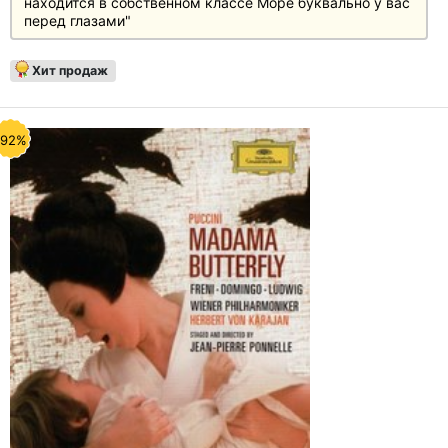
находится в собственном классе Море буквально у вас
перед глазами"
Хит продаж
-92%