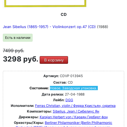
CD
Jean Sibelius (1865-1957) - Violinkonzert op.47 (CD)
(1988)
Есть в наличии
7499
руб.
3298 руб.
В корзину
Артикул:
CDVP 013945
Состав:
CD
Состояние:
Новое. Заводская упаковка.
Дата релиза:
27-04-1988
Лейбл:
DGG
Исполнители:
Ferras Christian, violin / Ферра Кристьян, скрипка
Композиторы:
Sibelius, Jean / Сибелиус Ян
Дирижеры:
Karajan Herbert von / Караян Герберт фон
Оркестры/Хоры:
Berliner Philarmoniker (Berlin Philharmonic