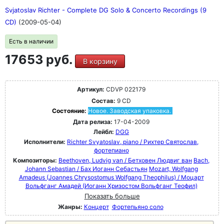
Svjatoslav Richter - Complete DG Solo & Concerto Recordings (9
CD)
(2009-05-04)
Есть в наличии
17653 руб.
В корзину
Артикул:
CDVP 022179
Состав:
9 CD
Состояние:
Новое. Заводская упаковка.
Дата релиза:
17-04-2009
Лейбл:
DGG
Исполнители:
Richter Svyatoslav, piano / Рихтер Святослав,
фортепиано
Композиторы:
Beethoven, Ludvig van / Бетховен Людвиг ван
Bach,
Johann Sebastian / Бах Иоганн Себастьян
Mozart, Wolfgang
Amadeus (Joannes Chrysostomus Wolfgang Theophilus) / Моцарт
Вольфганг Амадей (Иоганн Хризостом Вольфганг Теофил)
Показать больше
Жанры:
Концерт
Фортепьяно соло