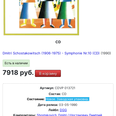
CD
Dmitri Schostakowitsch (1906-1975) - Symphonie Nr.10 (CD)
(1990)
Есть в наличии
7918 руб.
В корзину
Артикул:
CDVP 013721
Состав:
CD
Состояние:
Новое. Заводская упаковка.
Дата релиза:
03-05-1990
Лейбл:
DGG
Композиторы:
Shostakovich, Dmitri / Шостакович Дмитрий