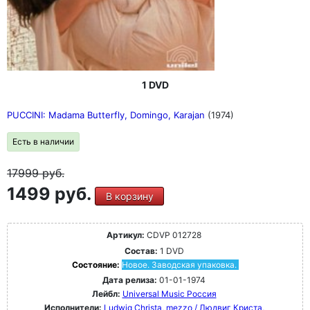
1 DVD
PUCCINI: Madama Butterfly, Domingo, Karajan
(1974)
Есть в наличии
17999
руб.
1499 руб.
В корзину
Артикул:
CDVP 012728
Состав:
1 DVD
Состояние:
Новое. Заводская упаковка.
Дата релиза:
01-01-1974
Лейбл:
Universal Music Россия
Исполнители:
Ludwig Christa, mezzo / Людвиг Криста,