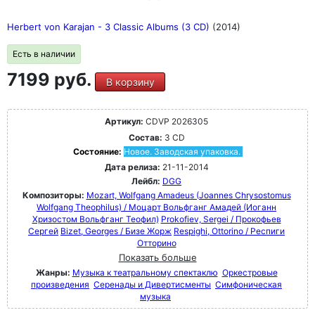
Herbert von Karajan - 3 Classic Albums (3 CD)
(2014)
Есть в наличии
7199 руб.
В корзину
Артикул:
CDVP 2026305
Состав:
3 CD
Состояние:
Новое. Заводская упаковка.
Дата релиза:
21-11-2014
Лейбл:
DGG
Композиторы:
Mozart, Wolfgang Amadeus (Joannes Chrysostomus
Wolfgang Theophilus) / Моцарт Вольфганг Амадей (Иоганн
Хризостом Вольфганг Теофил)
Prokofiev, Sergei / Прокофьев
Сергей
Bizet, Georges / Бизе Жорж
Respighi, Ottorino / Респиги
Отторино
Показать больше
Жанры:
Музыка к театральному спектаклю
Оркестровые
произведения
Серенады и Дивертисменты
Симфоническая
музыка