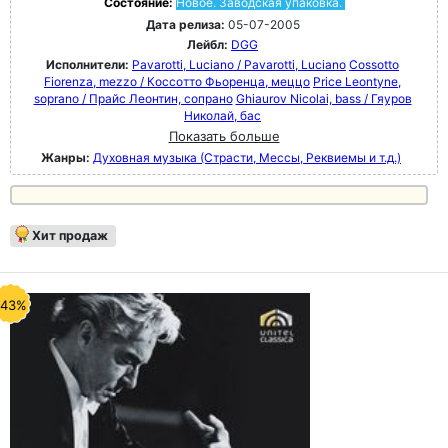
Состояние:
Новое. Заводская упаковка.
Дата релиза:
05-07-2005
Лейбл:
DGG
Исполнители:
Pavarotti, Luciano / Pavarotti, Luciano
Cossotto
Fiorenza, mezzo / Коссотто Фьоренца, меццо
Price Leontyne,
soprano / Прайс Леонтин, сопрано
Ghiaurov Nicolai, bass / Гяуров
Николай, бас
Показать больше
Жанры:
Духовная музыка (Страсти, Мессы, Реквиемы и т.д.)
Хит продаж
-43%