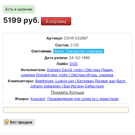
Есть в наличии
5199 руб.
В корзину
Артикул:
CDVP 022667
Состав:
2 CD
Состояние:
Новое. Заводская упаковка.
Дата релиза:
24-02-1995
Лейбл:
DGG
Исполнители:
Oistrakh David, violin / Ойстрах Давид,
скрипка
Oistrakh Igor, violin / Ойстрах Игорь, скрипка
Композиторы:
Beethoven, Ludvig van / Бетховен Людвиг ван
Bach,
Johann Sebastian / Бах Иоганн Себастьян
Показать больше
Жанры:
Концерт
Произведения для солиста с оркестром
Хит продаж