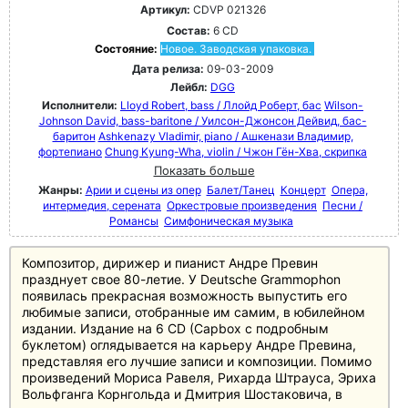
Артикул:
CDVP 021326
Состав:
6 CD
Состояние:
Новое. Заводская упаковка.
Дата релиза:
09-03-2009
Лейбл:
DGG
Исполнители:
Lloyd Robert, bass / Ллойд Роберт, бас
Wilson-
Johnson David, bass-baritone / Уилсон-Джонсон Дейвид, бас-
баритон
Ashkenazy Vladimir, piano / Ашкенази Владимир,
фортепиано
Chung Kyung-Wha, violin / Чжон Гён-Хва, скрипка
Показать больше
Жанры:
Арии и сцены из опер
Балет/Танец
Концерт
Опера,
интермедия, серената
Оркестровые произведения
Песни /
Романсы
Симфоническая музыка
Композитор, дирижер и пианист Андре Превин
празднует свое 80-летие. У Deutsche Grammophon
появилась прекрасная возможность выпустить его
любимые записи, отобранные им самим, в юбилейном
издании. Издание на 6 CD (Capbox с подробным
буклетом) оглядывается на карьеру Андре Превина,
представляя его лучшие записи и композиции. Помимо
произведений Мориса Равеля, Рихарда Штрауса, Эриха
Вольфганга Корнгольда и Дмитрия Шостаковича, в