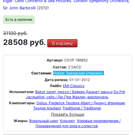
Elgar: Cello Concerto & Sea Pictures. London Symphony Orchestra,
Sir John Barbirolli
(2012)
Есть в наличии
31100
руб.
28508 руб.
В корзину
Артикул:
CDVP 186852
Состав:
2 SACD
Состояние:
Новое. Заводская упаковка.
Дата релиза:
01-01-2012
Лейбл:
EMI Classics
Исполнители:
Baker Janet, mezzo / Бейкер Джанет, меццо
Du Pré
Jacqueline, cello / Дю Пре Жаклин, виолончель
Композиторы:
Delius, Frederick Teodore Albert / Дилиус Фредерик
Теодор Альберт
Traditional / Traditional
Показать больше
Жанры:
Вокальный цикл
Концерт
Хоровые произведения /
Произведения для хора и солистов