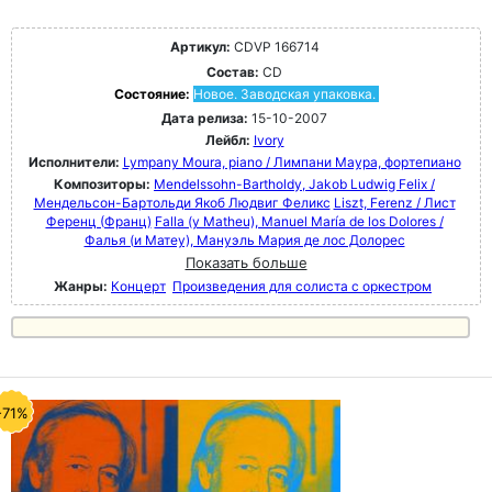
Артикул:
CDVP 166714
Состав:
CD
Состояние:
Новое. Заводская упаковка.
Дата релиза:
15-10-2007
Лейбл:
Ivory
Исполнители:
Lympany Moura, piano / Лимпани Маура, фортепиано
Композиторы:
Mendelssohn-Bartholdy, Jakob Ludwig Felix /
Мендельсон-Бартольди Якоб Людвиг Феликс
Liszt, Ferenz / Лист
Ференц (Франц)
Falla (y Matheu), Manuel María de los Dolores /
Фалья (и Матеу), Мануэль Мария де лос Долорес
Показать больше
Жанры:
Концерт
Произведения для солиста с оркестром
-71%