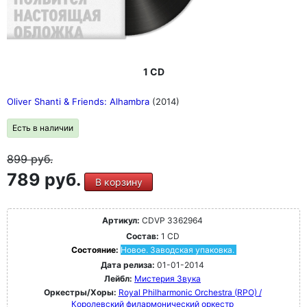
1 CD
Oliver Shanti & Friends: Alhambra
(2014)
Есть в наличии
899
руб.
789 руб.
В корзину
Артикул:
CDVP 3362964
Состав:
1 CD
Состояние:
Новое. Заводская упаковка.
Дата релиза:
01-01-2014
Лейбл:
Мистерия Звука
Оркестры/Хоры:
Royal Philharmonic Orchestra (RPO) /
Королевский филармонический оркестр