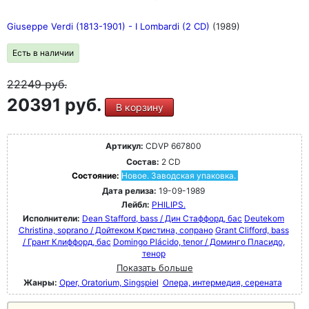
Giuseppe Verdi (1813-1901) - I Lombardi (2 CD)
(1989)
Есть в наличии
22249
руб.
20391 руб.
В корзину
Артикул:
CDVP 667800
Состав:
2 CD
Состояние:
Новое. Заводская упаковка.
Дата релиза:
19-09-1989
Лейбл:
PHILIPS.
Исполнители:
Dean Stafford, bass / Дин Стаффорд, бас
Deutekom
Christina, soprano / Дойтеком Кристина, сопрано
Grant Clifford, bass
/ Грант Клиффорд, бас
Domingo Plácido, tenor / Доминго Пласидо,
тенор
Показать больше
Жанры:
Oper, Oratorium, Singspiel
Опера, интермедия, серената