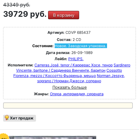
43349
руб.
39729 руб.
В корзину
Артикул:
CDVP 685437
Состав:
2 CD
Состояние:
Новое. Заводская упаковка.
Дата релиза:
26-09-1989
Лейбл:
PHILIPS.
Исполнители:
Carreras José, tenor / Каррерас Хосе, тенор
Sardinero
Vincente, baritone / Сардинеро Винченте, баритон
Cossotto
Fiorenza, mezzo / Коссотто Фьоренца, меццо
Norman Jessye,
soprano / Норман Джесси, сопрано
Показать больше
Жанры:
Опера, интермедия, серената
Хит продаж