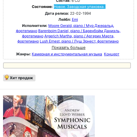
Состав:
6 CD
Состояние:
Новое. Заводская упаковка.
Дата релиза:
22-02-1994
Лейбл:
Emi
Исполнители:
Moore Gerald, piano / Мур Джеральд,
фортепиано
Barenboim Daniel, piano / Баренбойм Даниэль,
фортепиано
Argerich Martha, piano / Аргерих Марта,
фортепиано
Lush Ernest, piano / Луш Эрнест, фортепиано
Показать больше
Жанры:
Камерная и инструментальная музыка
Концерт
Хит продаж