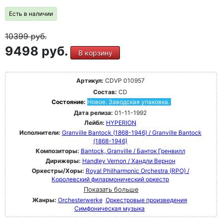
Есть в наличии
10399
руб.
9498 руб.
В корзину
Артикул:
CDVP 010957
Состав:
CD
Состояние:
Новое. Заводская упаковка.
Дата релиза:
01-11-1992
Лейбл:
HYPERION
Исполнители:
Granville Bantock (1868-1946) / Granville Bantock
(1868-1946)
Композиторы:
Bantock, Granville / Банток Гренвилл
Дирижеры:
Handley Vernon / Хандли Вернон
Оркестры/Хоры:
Royal Philharmonic Orchestra (RPO) /
Королевский филармонический оркестр
Показать больше
Жанры:
Orchesterwerke
Оркестровые произведения
Симфоническая музыка