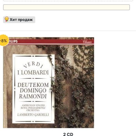
Хит продаж
-8%
2 CD