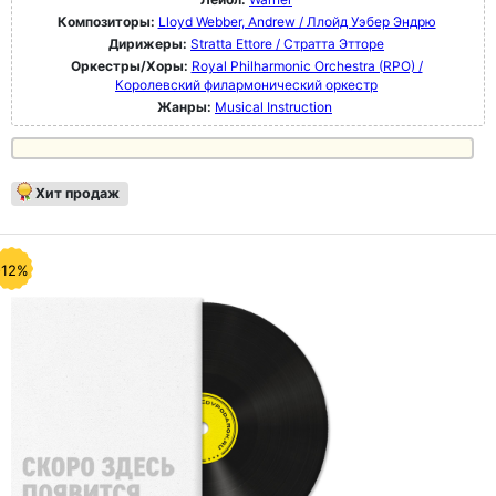
Композиторы:
Lloyd Webber, Andrew / Ллойд Уэбер Эндрю
Дирижеры:
Stratta Ettore / Стратта Этторе
Оркестры/Хоры:
Royal Philharmonic Orchestra (RPO) /
Королевский филармонический оркестр
Жанры:
Musical Instruction
Хит продаж
-12%