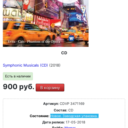
CD
Symphonic Musicals (CD)
(2018)
Есть в наличии
900 руб.
В корзину
Артикул:
CDVP 3471169
Состав:
CD
Состояние:
Новое. Заводская упаковка.
Дата релиза:
17-05-2018
Лейбл:
Warner