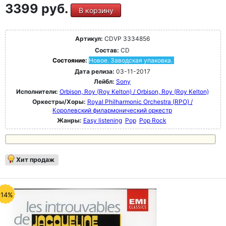
3399 руб.
В корзину
Артикул:
CDVP 3334856
Состав:
CD
Состояние:
Новое. Заводская упаковка.
Дата релиза:
03-11-2017
Лейбл:
Sony
Исполнители:
Orbison, Roy (Roy Kelton) / Orbison, Roy (Roy Kelton)
Оркестры/Хоры:
Royal Philharmonic Orchestra (RPO) /
Королевский филармонический оркестр
Жанры:
Easy listening
Pop
Pop Rock
Хит продаж
-14%