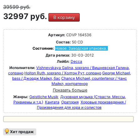
39599
руб.
32997 руб.
В корзину
Артикул:
CDVP 164536
Состав:
50 CD
Состояние:
Новое. Заводская упаковка.
Дата релиза:
30-03-2012
Лейбл:
Decca
Исполнители:
Vishnevskaya Galina, soprano / Вишневская Галина,
сопрано
Holton Ruth, soprano / Холтон Рут, сопрано
George Michael,
bass / Джордж Майкл, бас
Chance Michael, countertenor / Чанс
Майкл, контратенор
Показать больше
Жанры:
Geistliche Musik
Духовная музыка (Страсти, Мессы,
Реквиемы и т.д.)
Кантата
Оратория
Хоровые произведения /
Произведения для хора и солистов
Хит продаж