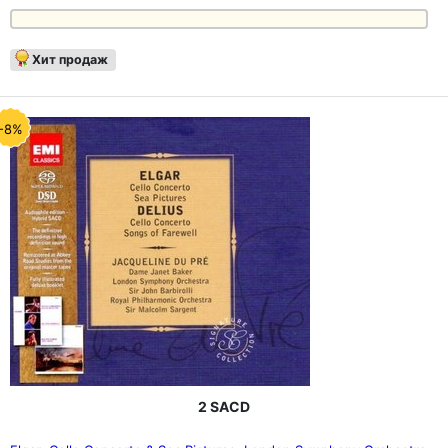
Хит продаж
-8%
2 SACD