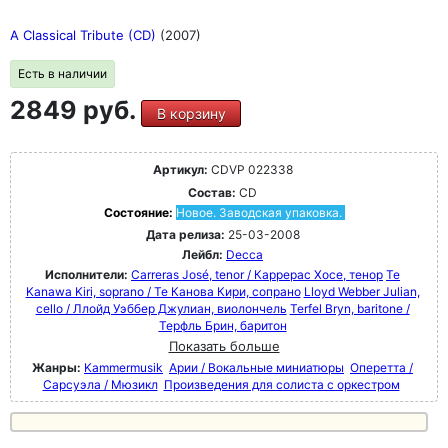
A Classical Tribute (CD)
(2007)
Есть в наличии
2849 руб.
В корзину
Артикул:
CDVP 022338
Состав:
CD
Состояние:
Новое. Заводская упаковка.
Дата релиза:
25-03-2008
Лейбл:
Decca
Исполнители:
Carreras José, tenor / Каррерас Хосе, тенор
Te
Kanawa Kiri, soprano / Те Канова Кири, сопрано
Lloyd Webber Julian,
cello / Ллойд Уэббер Джулиан, виолончель
Terfel Bryn, baritone /
Терфль Брин, баритон
Показать больше
Жанры:
Kammermusik
Арии / Вокальные миниатюры
Оперетта /
Сарсуэла / Мюзикл
Произведения для солиста с оркестром