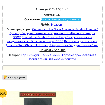
Артикул:
CDVP 004144
Состав:
CD
Состояние:
Новое. Заводская упаковка.
Лейбл:
Мелодия
Оркестры/Хоры:
Orchestra of the State Academic Bolshoi Theatre /
Оркестр Государственного академического Большого театра
СССР
Choir of the Bolshoi Theatre / Хор Государственного
академического Большого театра СССР
Kauno valstybinis choras
(Kaunas State Choir of Lithuania) / Каунасский Государственный хор
Показать больше
Жанры:
Pop
Schlager
Песни / Гимны
Хоровые произведения /
Произведения для хора и солистов
Хит продаж
-93%