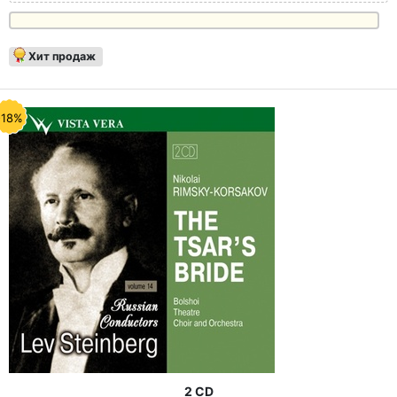
Хит продаж
-18%
2 CD