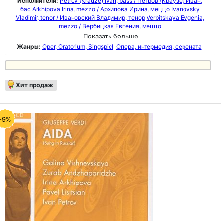
Исполнители:
Petrov (Krauze) Ivan, bass / Петров (Краузе) Иван,
бас
Arkhipova Irina, mezzo / Архипова Ирина, меццо
Ivanovsky
Vladimir, tenor / Ивановский Владимир, тенор
Verbitskaya Evgenia,
mezzo / Вербицкая Евгения, меццо
Показать больше
Жанры:
Oper, Oratorium, Singspiel
Опера, интермедия, серената
Хит продаж
-9%