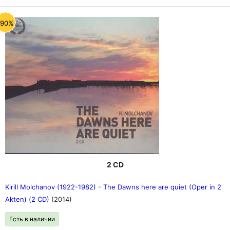
-90%
2 CD
Kirill Molchanov (1922-1982) - The Dawns here are quiet (Oper in 2
Akten) (2 CD)
(2014)
Есть в наличии