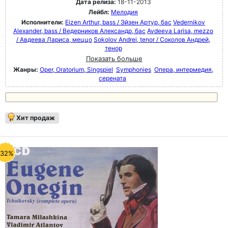
Дата релиза:
18-11-2013
Лейбл:
Мелодия
Исполнители:
Eizen Arthur, bass / Эйзен Артур, бас
Vedernikov
Alexander, bass / Ведерников Александр, бас
Avdeeva Larisa, mezzo
/ Авдеева Лариса, меццо
Sokolov Andrei, tenor / Соколов Андрей,
тенор
Показать больше
Жанры:
Oper, Oratorium, Singspiel
Symphonies
Опера, интермедия,
серената
Хит продаж
-32%