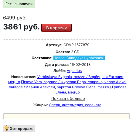
Есть в наличии
6499
руб.
3861 руб.
В корзину
Артикул:
CDVP 1577879
Состав:
2 CD
Состояние:
Новое. Заводская упаковка.
Дата релиза:
16-02-2018
Лейбл:
Aquarius
Исполнители:
Verbitskaya Evgenia, mezzo / Вербицкая Евгения,
меццо
Firsova Vera, soprano / Фирсова Вера, сопрано
Ivanov Alexei,
baritone / Иванов Алексей, баритон
Gribova Elena, mezzo / Грибова
Елена, меццо
Показать больше
Жанры:
Опера, интермедия, серената
Хит продаж