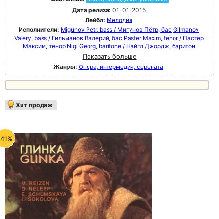
Дата релиза:
01-01-2015
Лейбл:
Мелодия
Исполнители:
Migunov Petr, bass / Мигунов Пётр, бас
Gilmanov
Valery, bass / Гильманов Валерий, бас
Paster Maxim, tenor / Пастер
Максим, тенор
Nigl Georg, baritone / Найгл Джордж, баритон
Показать больше
Жанры:
Опера, интермедия, серената
Хит продаж
-41%