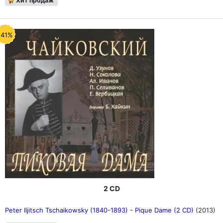
Хит продаж
-41%
2 CD
Peter Iljitsch Tschaikowsky (1840-1893) - Pique Dame (2 CD)
(2013)