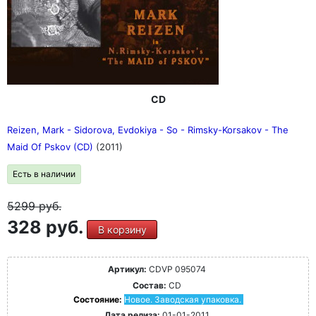
CD
Reizen, Mark - Sidorova, Evdokiya - So - Rimsky-Korsakov - The
Maid Of Pskov (CD)
(2011)
Есть в наличии
5299
руб.
328 руб.
В корзину
Артикул:
CDVP 095074
Состав:
CD
Состояние:
Новое. Заводская упаковка.
Дата релиза:
01-01-2011