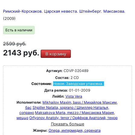
Римский-Корскаков. Царская невеста. Штейнберг. Максакова.
(2009)
Есть в наличии
2599
руб.
2143 руб.
В корзину
Артикул:
CDVP 020489
Состав:
2 CD
Состояние:
Новое. Заводская упаковка.
Дата релиза:
01-01-2009
Лейбл:
Vista Vera
Исполнители:
Mikhailov Maxim, bass / Михайлов Максим,
бас
Shpiller Natalia, soprano / Шпиллер Наталья,
сопрано
Maksakova Maria, mezzo / Максакова Мария,
меццо
Orfyonov Anatoly, tenor / Орфёнов Анатолий, тенор
Показать больше
Жанры:
Опера, интермедия, серената