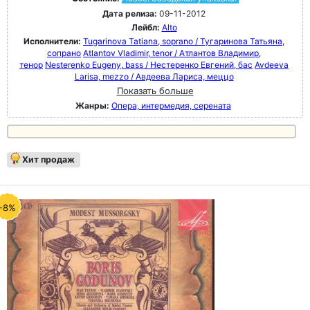
Дата релиза:
09-11-2012
Лейбл:
Alto
Исполнители:
Tugarinova Tatiana, soprano / Тугаринова Татьяна,
сопрано
Atlantov Vladimir, tenor / Атлантов Владимир,
тенор
Nesterenko Eugeny, bass / Нестеренко Евгений, бас
Avdeeva
Larisa, mezzo / Авдеева Лариса, меццо
Показать больше
Жанры:
Опера, интермедия, серената
Хит продаж
-8%