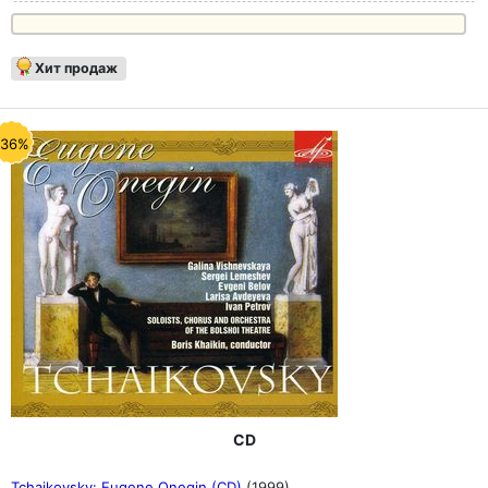
Хит продаж
-36%
CD
Tchaikovsky: Eugene Onegin (CD)
(1999)