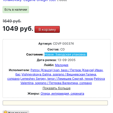
Есть в наличии
1649
руб.
1049 руб.
В корзину
Артикул:
CDVP 000374
Состав:
CD
Состояние:
Новое. Заводская упаковка.
Дата релиза:
13-09-2005
Лейбл:
Мелодия
Исполнители:
Petrov (Krauze) Ivan, bass / Петров (Краузе) Иван,
бас
Vishnevskaya Galina, soprano / Вишневская Галина,
сопрано
Lemeshev Sergey, tenor / Лемешев Сергей, тенор
Petrova
Valentina, soprano / Петрова Валентина, сопрано
Показать больше
Жанры:
Опера, интермедия, серената