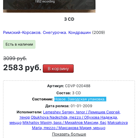
3 CD
Римский-Корсаков. Снегурочка. Кондрашин
(2009)
Есть в наличии
3099
руб.
2583 руб.
В корзину
Артикул:
CDVP 020488
Состав:
3 CD
Состояние:
Новое. Заводская упаковка.
Дата релиза:
01-01-2009
Исполнители:
Lemeshev Sergey, tenor / Лемешев Сергей,
тенор
Obukhova Nadezhda, mezzo / Обухова Надежда,
меццо
Mikhailov Maxim, bass / Михайлов Максим, бас
Maksakova
Maria, mezzo / Максакова Мария, меццо
Показать больше