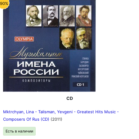
-90%
CD
Mktrchyan, Lina - Talisman, Yevgeni - Greatest Hits Music -
Composers Of Rus (CD)
(2011)
Есть в наличии