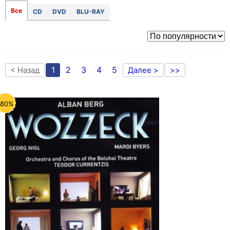
Все
CD
DVD
BLU-RAY
1
2
3
4
5
< Назад
Далее >
>>
-80%