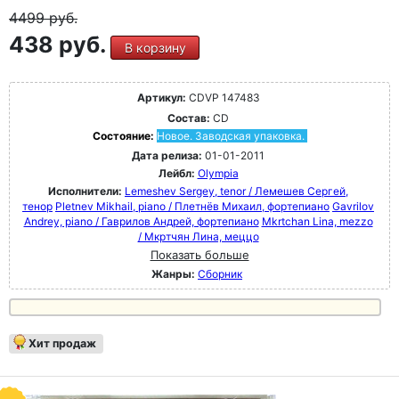
4499
руб.
438 руб.
В корзину
Артикул:
CDVP 147483
Состав:
CD
Состояние:
Новое. Заводская упаковка.
Дата релиза:
01-01-2011
Лейбл:
Olympia
Исполнители:
Lemeshev Sergey, tenor / Лемешев Сергей,
тенор
Pletnev Mikhail, piano / Плетнёв Михаил, фортепиано
Gavrilov
Andrey, piano / Гаврилов Андрей, фортепиано
Mkrtchan Lina, mezzo
/ Мкртчян Лина, меццо
Показать больше
Жанры:
Сборник
Хит продаж