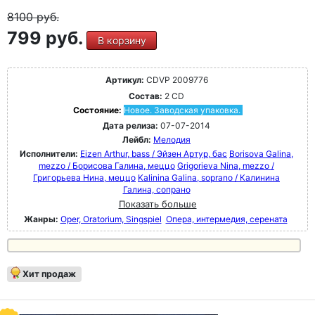
8100
руб.
799 руб.
В корзину
Артикул:
CDVP 2009776
Состав:
2 CD
Состояние:
Новое. Заводская упаковка.
Дата релиза:
07-07-2014
Лейбл:
Мелодия
Исполнители:
Eizen Arthur, bass / Эйзен Артур, бас
Borisova Galina,
mezzo / Борисова Галина, меццо
Grigorieva Nina, mezzo /
Григорьева Нина, меццо
Kalinina Galina, soprano / Калинина
Галина, сопрано
Показать больше
Жанры:
Oper, Oratorium, Singspiel
Опера, интермедия, серената
Хит продаж