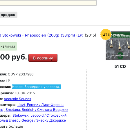
 продаж
-47%
d Stokowski - Rhapsodien (200g) (33rpm) (LP)
(2015)
в наличии
00 руб.
В корзину
51 CD
кул:
CDVP 2037986
ав:
LP
ояние:
Новое. Заводская упаковка.
 релиза:
10-06-2015
л:
Acoustic Sounds
озиторы:
Liszt, Ferenz / Лист Ференц
нц)
Smetana, Bedrich / Сметана Берджих
ижеры:
Stokowski Leopold / Стоковский
ольд
Enescu George / Энеску Джордже
зать больше