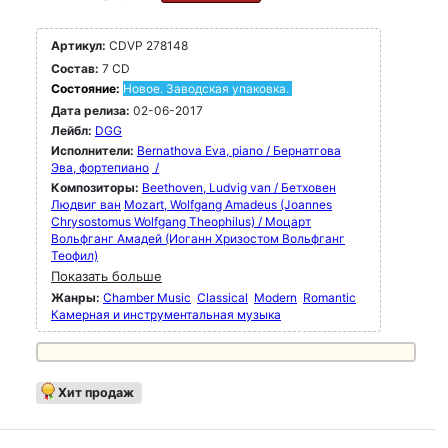
Артикул:
CDVP 278148
Состав:
7 CD
Состояние:
Новое. Заводская упаковка.
Дата релиза:
02-06-2017
Лейбл:
DGG
Исполнители:
Bernathova Eva, piano / Бернатгова
Эва, фортепиано
/
Композиторы:
Beethoven, Ludvig van / Бетховен
Людвиг ван
Mozart, Wolfgang Amadeus (Joannes
Chrysostomus Wolfgang Theophilus) / Моцарт
Вольфганг Амадей (Иоганн Хризостом Вольфганг
Теофил)
Показать больше
Жанры:
Chamber Music
Classical
Modern
Romantic
Камерная и инструментальная музыка
Хит продаж