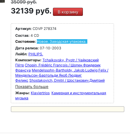
35099
руб.
32139 руб.
В корзину
Артикул:
CDVP 278374
Состав:
4 CD
Состояние:
Новое. Заводская упаковка.
Дата релиза:
07-10-2003
Лейбл:
PHILIPS.
Композиторы:
Tchaikovsky, Pyotr / Чайковский
Пётр
Chopin, Frédéric François / Шопен Фридерик
Франсуа
Mendelssohn-Bartholdy, Jakob Ludwig Felix /
Мендельсон-Бартольди Якоб Людвиг
Феликс
Shostakovich, Dmitri / Шостакович Дмитрий
Показать больше
Жанры:
Klaviertrios
Камерная и инструментальная
музыка