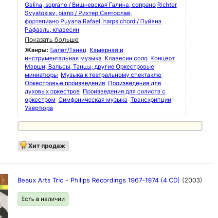
Galina, soprano / Вишневская Галина, сопрано
Richter
Svyatoslav, piano / Рихтер Святослав,
фортепиано
Puyana Rafael, harpsichord / Пуйяна
Рафаэль, клавесин
Показать больше
Жанры:
Балет/Танец
Камерная и
инструментальная музыка
Клавесин соло
Концерт
Марши, Вальсы, Танцы, другие Оркестровые
миниатюры
Музыка к театральному спектаклю
Оркестровые произведения
Произведения для
духовых оркестров
Произведения для солиста с
оркестром
Симфоническая музыка
Транскрипции
Увертюра
Хит продаж
Beaux Arts Trio - Philips Recordings 1967-1974 (4 CD)
(2003)
Есть в наличии