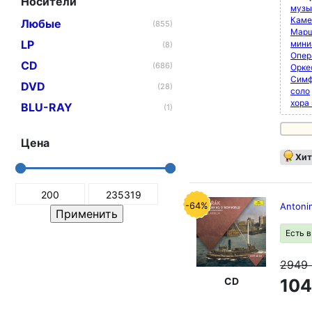
Носители
музык
Каме
Любые
(855)
Марш
LP
мини
(8)
Опер
CD
(686)
Орке
Симф
DVD
(28)
соло
хора
BLU-RAY
(1)
Цена
Хит
-64%
Antoni
Есть 
2949
CD
104