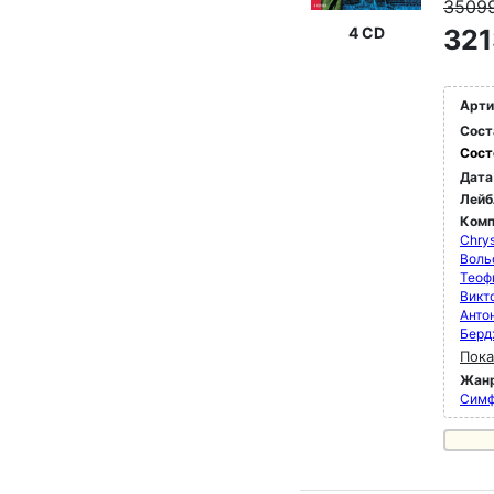
3509
4 CD
321
Арти
Сост
Сост
Дата
Лейб
Комп
Chrys
Воль
Теоф
Викт
Анто
Берд
Пока
Жан
Симф