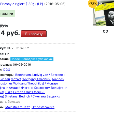
-72%
Fricsay dirigiert (180g) (LP)
(2016-05-06)
в наличии
руб.
4 руб.
CD
В корзину
кул:
CDVP 3167092
ав:
LP
ояние:
Новое. Заводская упаковка.
 релиза:
06-05-2016
л:
DGG
озиторы:
Beethoven, Ludvig van / Бетховен
иг ван
Mozart, Wolfgang Amadeus (Joannes
ostomus Wolfgang Theophilus) / Моцарт
фганг Амадей (Иоганн Хризостом Вольфганг
ил)
Liszt, Ferenz / Лист Ференц
нц)
Smetana, Bedrich / Сметана Берджих
зать больше
ры:
Mainstream Jazz
Orchesterwerke