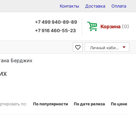
Контакты
Доставка
Оплата
+7 499 940-89-89
Корзина
(0)
+7 916 460-55-23
Личный кабинет
етана Берджих
их
ртировать по:
По популярности
По дате релиза
По цене