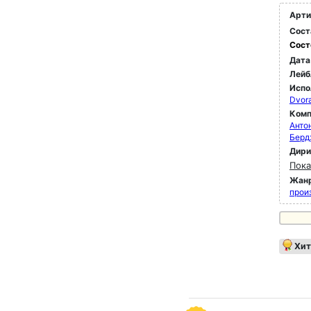
Арти
Сост
Сост
Дата
Лейб
Испо
Dvor
Комп
Анто
Берд
Дир
Пока
Жан
прои
Хит