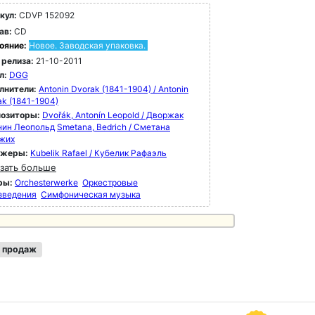
кул:
CDVP 152092
ав:
CD
ояние:
Новое. Заводская упаковка.
 релиза:
21-10-2011
л:
DGG
лнители:
Antonin Dvorak (1841-1904) / Antonin
ak (1841-1904)
озиторы:
Dvořák, Antonín Leopold / Дворжак
нин Леопольд
Smetana, Bedrich / Сметана
жих
ижеры:
Kubelik Rafael / Кубелик Рафаэль
зать больше
ры:
Orchesterwerke
Оркестровые
зведения
Симфоническая музыка
 продаж