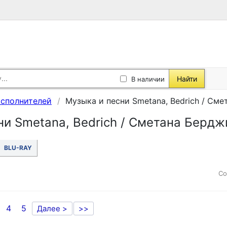
Найти
В наличии
исполнителей
Музыка и песни Smetana, Bedrich / См
ни Smetana, Bedrich / Сметана Бердж
BLU-RAY
Со
4
5
Далее >
>>