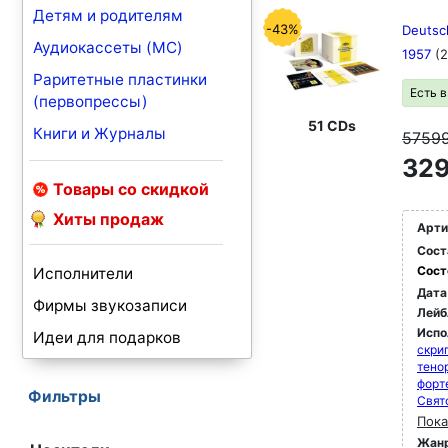
Детям и родителям
-43%
Deutsc
Аудиокассеты (MC)
1957
(
Раритетные пластинки
Есть 
(первопрессы)
51 CDs
Книги и Журналы
5759
329
Товары со скидкой
Хиты продаж
Арти
Сост
Сост
Исполнители
Дата
Фирмы звукозаписи
Лейб
Испо
Идеи для подарков
скри
тено
форт
Фильтры
Свят
Пока
Жан