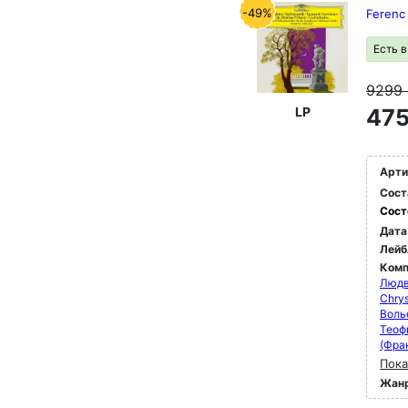
-49%
Ferenc 
Есть 
9299
LP
475
Арти
Сост
Сост
Дата
Лейб
Комп
Людв
Chrys
Воль
Теоф
(Фра
Пока
Жан