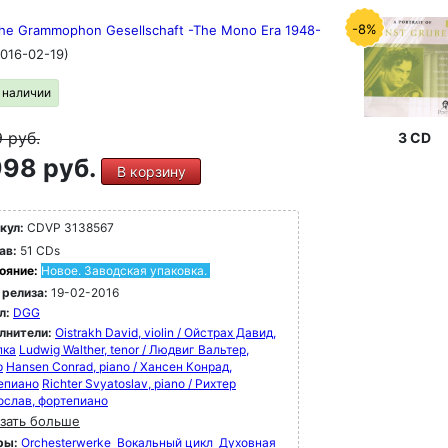
-8%
he Grammophon Gesellschaft -The Mono Era 1948-
2016-02-19)
в наличии
9
руб.
3 CD
98 руб.
В корзину
кул:
CDVP 3138567
ав:
51 CDs
ояние:
Новое. Заводская упаковка.
 релиза:
19-02-2016
л:
DGG
лнители:
Oistrakh David, violin / Ойстрах Давид,
пка
Ludwig Walther, tenor / Людвиг Вальтер,
р
Hansen Conrad, piano / Хансен Конрад,
епиано
Richter Svyatoslav, piano / Рихтер
ослав, фортепиано
зать больше
ры:
Orchesterwerke
Вокальный цикл
Духовная