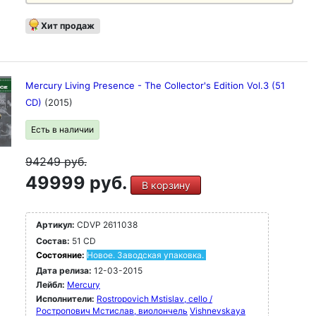
Хит продаж
Mercury Living Presence - The Collector's Edition Vol.3 (51
CD)
(2015)
Есть в наличии
94249
руб.
49999 руб.
В корзину
Артикул:
CDVP 2611038
Состав:
51 CD
Состояние:
Новое. Заводская упаковка.
Дата релиза:
12-03-2015
Лейбл:
Mercury
Исполнители:
Rostropovich Mstislav, cello /
Ростропович Мстислав, виолончель
Vishnevskaya