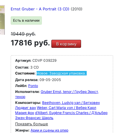
Ernst Gruber - A Portrait (3 CD)
(2010)
Есть в наличии
19449
руб.
17816 руб.
В корзину
Артикул:
CDVP 039229
Состав:
3 CD
Состояние:
Новое. Заводская упаковка.
Дата релиза:
09-05-2005
Лейбл:
Ponto
Исполнители:
Gruber Ernst, tenor / Грубер Эрнст,
тенор
Композиторы:
Beethoven, Ludvig van / Бетховен
Людвиг ван
Weber, Carl Maria von / Вебер Карл
Мария фон
d'Albert, Eugène Francis Charles / Д'Альбер
Эжен Франсис Шарль
Показать больше
Жанры:
Арии и сцены из опер