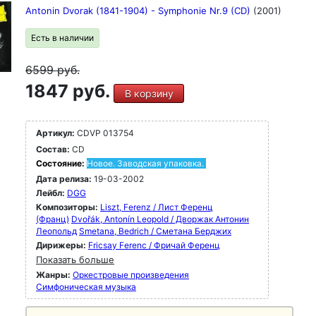
Antonin Dvorak (1841-1904) - Symphonie Nr.9 (CD)
(2001)
Есть в наличии
6599
руб.
1847 руб.
В корзину
Артикул:
CDVP 013754
Состав:
CD
Состояние:
Новое. Заводская упаковка.
Дата релиза:
19-03-2002
Лейбл:
DGG
Композиторы:
Liszt, Ferenz / Лист Ференц
(Франц)
Dvořák, Antonín Leopold / Дворжак Антонин
Леопольд
Smetana, Bedrich / Сметана Берджих
Дирижеры:
Fricsay Ferenc / Фричай Ференц
Показать больше
Жанры:
Оркестровые произведения
Симфоническая музыка