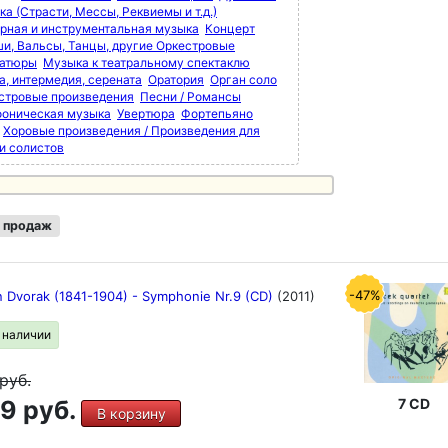
а (Страсти, Мессы, Реквиемы и т.д.)
рная и инструментальная музыка
Концерт
и, Вальсы, Танцы, другие Оркестровые
атюры
Музыка к театральному спектаклю
а, интермедия, серената
Оратория
Орган соло
стровые произведения
Песни / Романсы
оническая музыка
Увертюра
Фортепьяно
Хоровые произведения / Произведения для
 и солистов
 продаж
-47%
n Dvorak (1841-1904) - Symphonie Nr.9 (CD)
(2011)
в наличии
руб.
9 руб.
7 CD
В корзину