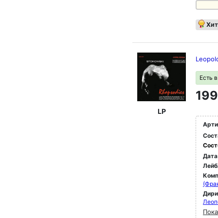
Хит
Leopol
Есть 
199
LP
Арти
Сост
Сост
Дата
Лейб
Комп
(Фра
Дир
Леоп
Пока