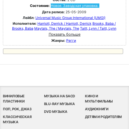
Состояние:
Новое. Заводская упаковка.
Дата релиза:
25-05-2009
Лейбл:
Universal Music Group International (UMGI)
Исполнители:
Harriott, Derrick / Harriott, Derrick
Brooks, Baba /
Brooks, Baba
Maytals, The / Maytals, The
Taitt, Lynn / Taitt, Lynn
Показать больше
Жанры:
Регги
ВИНИЛОВЫЕ
МУЗЫКА НА SACD
КИНО И
ПЛАСТИНКИ
МУЛЬТФИЛЬМЫ
BLU-RAY МУЗЫКА
ПОП, РОК, ДЖАЗ
АУДИОКНИГИ
DVD МУЗЫКА
КЛАССИЧЕСКАЯ
ДЕТЯМ И РОДИТЕЛЯМ
МУЗЫКА