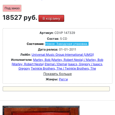
Под заказ
18527 руб.
В корзину
Артикул:
CDVP 147329
Состав:
5 CD
Состояние:
Новое. Заводская упаковка.
Дата релиза:
01-01-2011
Лейбл:
Universal Music Group International (UMGI)
Исполнители:
Marley, Bob (Marley, Robert Nesta) / Marley, Bob
(Marley, Robert Nesta)
Eternal / Eternal
Isaacs, Gregory / Isaacs,
Gregory
Twinkle Brothers, The / Twinkle Brothers, The
Показать больше
Жанры:
Регги