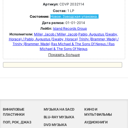
Артикул:
CDVP 2032114
Состав:
1 LP
Состояние:
Новое. Заводская упаковка.
Дата релиза:
01-01-2014
Лейбл:
Island Records Group
Исполнители:
Miller, Jacob / Miller, Jacob
Pablo, Augustus (Swaby,
Horace) / Pablo, Augustus (Swaby, Horace)
Trinity (Brammer, Wade) /
Trinity (Brammer, Wade)
Ras Michael & The Sons Of Negus / Ras
Michael & The Sons Of Negus
Показать больше
ВИНИЛОВЫЕ
МУЗЫКА НА SACD
КИНО И
ПЛАСТИНКИ
МУЛЬТФИЛЬМЫ
BLU-RAY МУЗЫКА
ПОП, РОК, ДЖАЗ
АУДИОКНИГИ
DVD МУЗЫКА