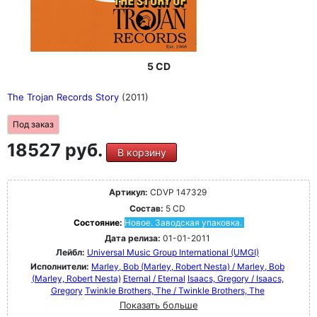
5 CD
The Trojan Records Story
(2011)
Под заказ
18527 руб.
В корзину
Артикул:
CDVP 147329
Состав:
5 CD
Состояние:
Новое. Заводская упаковка.
Дата релиза:
01-01-2011
Лейбл:
Universal Music Group International (UMGI)
Исполнители:
Marley, Bob (Marley, Robert Nesta) / Marley, Bob
(Marley, Robert Nesta)
Eternal / Eternal
Isaacs, Gregory / Isaacs,
Gregory
Twinkle Brothers, The / Twinkle Brothers, The
Показать больше