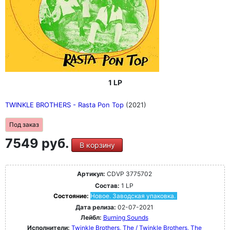
1 LP
TWINKLE BROTHERS - Rasta Pon Top
(2021)
Под заказ
7549 руб.
В корзину
Артикул:
CDVP 3775702
Состав:
1 LP
Состояние:
Новое. Заводская упаковка.
Дата релиза:
02-07-2021
Лейбл:
Burning Sounds
Исполнители:
Twinkle Brothers, The / Twinkle Brothers, The