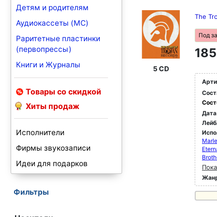
Детям и родителям
The Tr
Аудиокассеты (MC)
Под з
Раритетные пластинки
(первопрессы)
185
Книги и Журналы
5 CD
Арти
Товары со скидкой
Сост
Сост
Хиты продаж
Дата
Лейб
Исполнители
Испо
Marle
Фирмы звукозаписи
Etern
Broth
Идеи для подарков
Пока
Жан
Фильтры