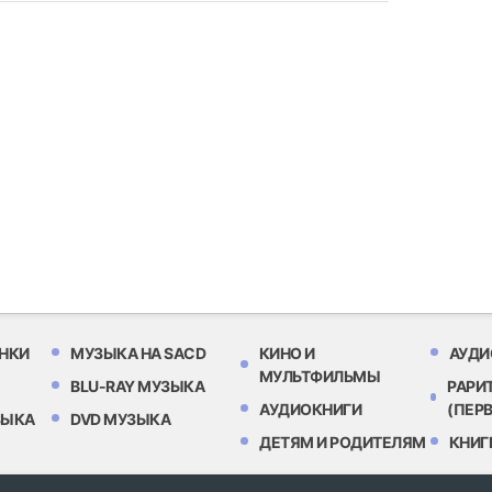
НКИ
МУЗЫКА НА SACD
КИНО И
АУДИ
МУЛЬТФИЛЬМЫ
BLU-RAY МУЗЫКА
РАРИ
АУДИОКНИГИ
(ПЕР
ЗЫКА
DVD МУЗЫКА
ДЕТЯМ И РОДИТЕЛЯМ
КНИГ