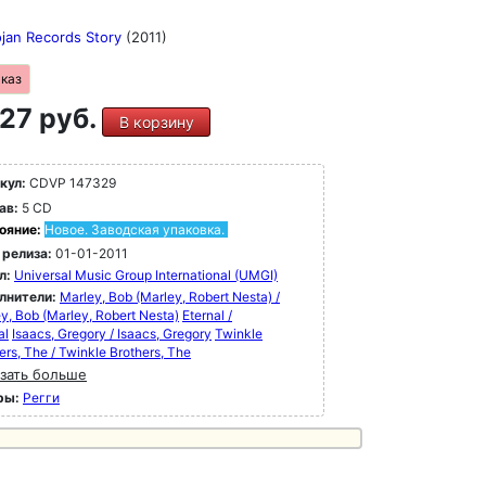
ojan Records Story
(2011)
аказ
27 руб.
В корзину
кул:
CDVP 147329
ав:
5 CD
ояние:
Новое. Заводская упаковка.
 релиза:
01-01-2011
л:
Universal Music Group International (UMGI)
лнители:
Marley, Bob (Marley, Robert Nesta) /
y, Bob (Marley, Robert Nesta)
Eternal /
al
Isaacs, Gregory / Isaacs, Gregory
Twinkle
ers, The / Twinkle Brothers, The
зать больше
ры:
Регги