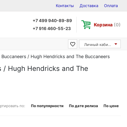
Контакты
Доставка
Оплата
+7 499 940-89-89
Корзина
(0)
+7 916 460-55-23
Личный кабинет
 Buccaneers / Hugh Hendricks and The Buccaneers
 / Hugh Hendricks and The
ртировать по:
По популярности
По дате релиза
По цене