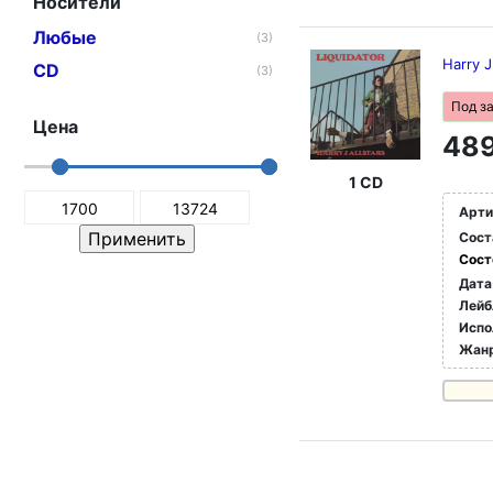
Носители
Любые
(3)
Harry J
CD
(3)
Под з
Цена
489
1 CD
Арти
Сост
Сост
Дата
Лейб
Испо
Жан