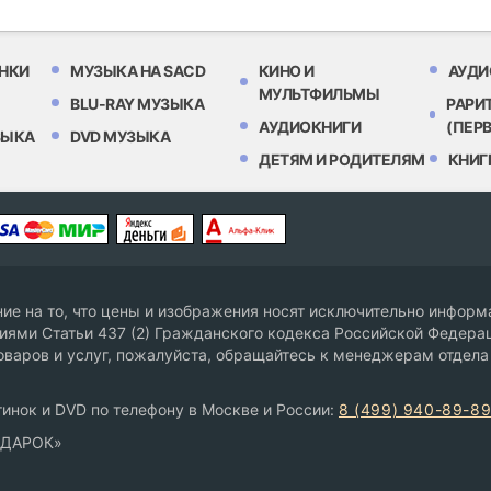
НКИ
МУЗЫКА НА SACD
КИНО И
АУДИ
МУЛЬТФИЛЬМЫ
BLU-RAY МУЗЫКА
РАРИ
АУДИОКНИГИ
(ПЕР
ЗЫКА
DVD МУЗЫКА
ДЕТЯМ И РОДИТЕЛЯМ
КНИГ
е на то, что цены и изображения носят исключительно информа
ями Статьи 437 (2) Гражданского кодекса Российской Федерац
оваров и услуг, пожалуйста, обращайтесь к менеджерам отдела
инок и DVD по телефону в Москве и России:
8 (499) 940-89-8
ОДАРОК»