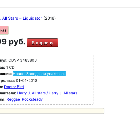
. All Stars ‎– Liquidator
(2018)
аказ
9 руб.
В корзину
кул:
CDVP 3483803
ав:
1 CD
ояние:
Новое. Заводская упаковка.
 релиза:
01-01-2018
л:
Doctor Bird
лнители:
Harry J. All stars / Harry J. All stars
ры:
Reggae
Rocksteady