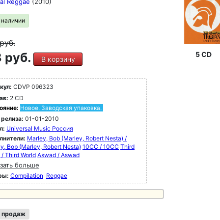
ial Reggae
(2010)
в наличии
руб.
 руб.
5 CD
В корзину
кул:
CDVP 096323
ав:
2 CD
ояние:
Новое. Заводская упаковка.
 релиза:
01-01-2010
л:
Universal Music Россия
лнители:
Marley, Bob (Marley, Robert Nesta) /
y, Bob (Marley, Robert Nesta)
10CC / 10CC
Third
 / Third World
Aswad / Aswad
зать больше
ры:
Compilation
Reggae
 продаж