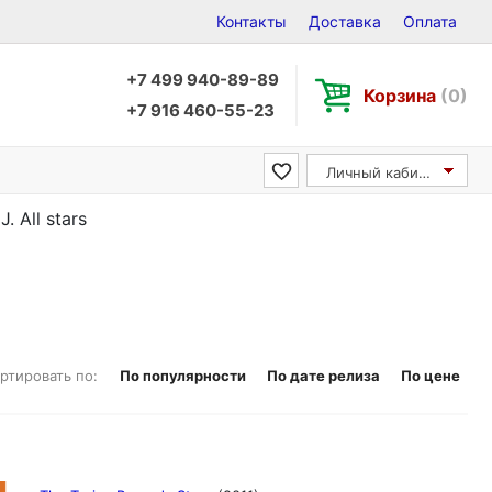
Контакты
Доставка
Оплата
+7 499 940-89-89
Корзина
(0)
+7 916 460-55-23
Личный кабинет
. All stars
ртировать по:
По популярности
По дате релиза
По цене