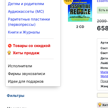
-69%
Essent
Детям и родителям
Есть 
Аудиокассеты (MC)
Раритетные пластинки
2099
(первопрессы)
2 CD
658
Книги и Журналы
Арти
Товары со скидкой
Сост
Хиты продаж
Сост
Дата
Лейб
Исполнители
Испо
Marle
Фирмы звукозаписи
World
Идеи для подарков
Пока
Жан
Фильтры
Хит