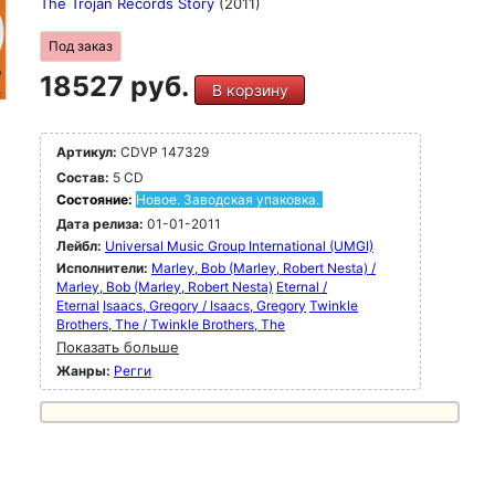
The Trojan Records Story
(2011)
Под заказ
18527 руб.
В корзину
Артикул:
CDVP 147329
Состав:
5 CD
Состояние:
Новое. Заводская упаковка.
Дата релиза:
01-01-2011
Лейбл:
Universal Music Group International (UMGI)
Исполнители:
Marley, Bob (Marley, Robert Nesta) /
Marley, Bob (Marley, Robert Nesta)
Eternal /
Eternal
Isaacs, Gregory / Isaacs, Gregory
Twinkle
Brothers, The / Twinkle Brothers, The
Показать больше
Жанры:
Регги