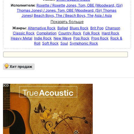
Исполнители:
Roxette / Roxette
Jones, Tom, OBE (Woodward, (Sir)
Thomas Jones) / Jones, Tom, OBE (Woodward, (Sir) Thomas
Jones)
Beach Boys, The / Beach Boys, The
Asia / Asia
Показать больше
Жанры:
Alternative Rock
Ballad
Blues Rock
Brit Pop
Chanson
Classic Rock
Compilation
Country Rock
Folk Rock
Hard Rock
Heavy Metal
Indie Rock
New Wave
Pop Rock
Prog Rock
Rock &
Roll
Soft Rock
Soul
Symphonic Rock
Хит продаж