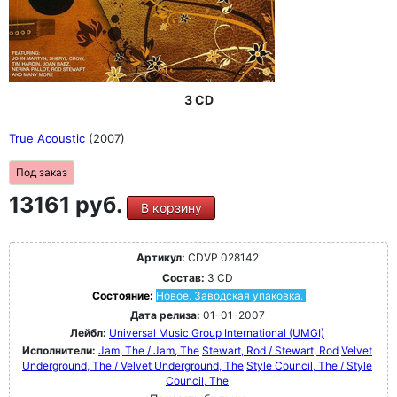
3 CD
True Acoustic
(2007)
Под заказ
13161 руб.
В корзину
Артикул:
CDVP 028142
Состав:
3 CD
Состояние:
Новое. Заводская упаковка.
Дата релиза:
01-01-2007
Лейбл:
Universal Music Group International (UMGI)
Исполнители:
Jam, The / Jam, The
Stewart, Rod / Stewart, Rod
Velvet
Underground, The / Velvet Underground, The
Style Council, The / Style
Council, The