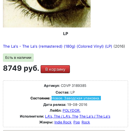
LP
The La's - The La's (remastered) (180g) (Colored Vinyl) (LP)
(2016)
Есть в наличии
8749 руб.
В корзину
Артикул:
CDVP 3189385
Состав:
LP
Состояние:
Новое. Заводская упаковка.
Дата релиза:
19-08-2016
Лейбл:
POLYDOR.
Исполнители:
LA's, The / LA's, The
The La's / The La's
Жанры:
Indie Rock
Pop
Rock