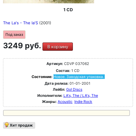
1 CD
The La's - The la'S
(2001)
Под заказ
3249 руб.
В корзину
Артикул:
CDVP 037062
Состав:
1 CD
Состояние:
Новое. Заводская упаковка.
Дата релиза:
01-01-2001
Лейбл:
Go! Discs
Исполнители:
LA's, The / LA's, The
Жанры:
Acoustic
Indie Rock
Хит продаж