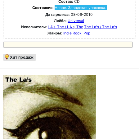
Состав:
CD
Состояние:
Новое. Заводская упаковка.
Дата релиза:
08-06-2010
Лейбл:
Universal
Исполнители:
LA's, The / LA's, The
The La's / The La's
Жанры:
Indie Rock
Pop
Хит продаж