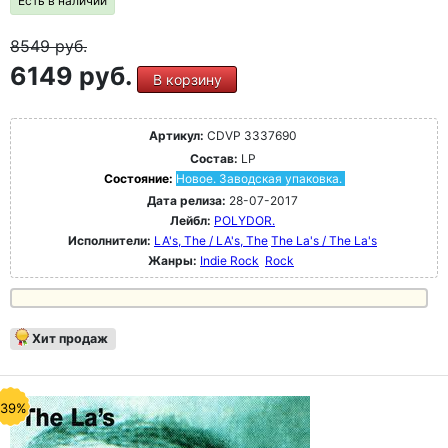
Есть в наличии
8549
руб.
6149 руб.
В корзину
Артикул:
CDVP 3337690
Состав:
LP
Состояние:
Новое. Заводская упаковка.
Дата релиза:
28-07-2017
Лейбл:
POLYDOR.
Исполнители:
LA's, The / LA's, The
The La's / The La's
Жанры:
Indie Rock
Rock
Хит продаж
-39%