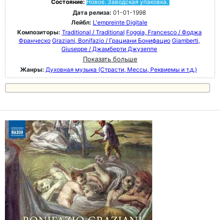
Состояние:
Новое. Заводская упаковка.
Дата релиза:
01-01-1998
Лейбл:
L'empreinte Digitale
Композиторы:
Traditional / Traditional
Foggia, Francesco / Фоджа
Франческо
Graziani, Bonifazio / Грациани Бонифацио
Giamberti,
Giuseppe / Джамберти Джузеппе
Показать больше
Жанры:
Духовная музыка (Страсти, Мессы, Реквиемы и т.д.)