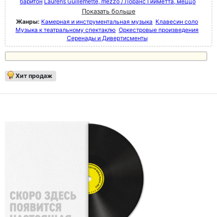
баритон
Laurens Guillemette, mezzo / Лоранс Гийметта, меццо
Показать больше
Жанры:
Камерная и инструментальная музыка
Клавесин соло
Музыка к театральному спектаклю
Оркестровые произведения
Серенады и Дивертисменты
Хит продаж