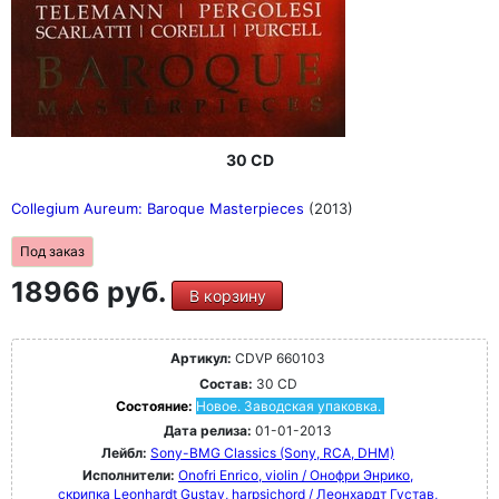
30 CD
Collegium Aureum: Baroque Masterpieces
(2013)
Под заказ
18966 руб.
В корзину
Артикул:
CDVP 660103
Состав:
30 CD
Состояние:
Новое. Заводская упаковка.
Дата релиза:
01-01-2013
Лейбл:
Sony-BMG Classics (Sony, RCA, DHM)
Исполнители:
Onofri Enrico, violin / Онофри Энрико,
скрипка
Leonhardt Gustav, harpsichord / Леонхардт Густав,