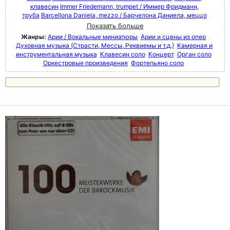
клавесин
Immer Friedemann, trumpet / Иммер Фридманн,
труба
Barcellona Daniela, mezzo / Барчелона Даниела, меццо
Показать больше
Жанры:
Арии / Вокальные миниатюры
Арии и сцены из опер
Духовная музыка (Страсти, Мессы, Реквиемы и т.д.)
Камерная и
инструментальная музыка
Клавесин соло
Концерт
Орган соло
Оркестровые произведения
Фортепьяно соло