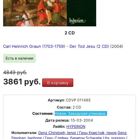
2 CD
Carl Heinrich Graun (1703-1759) - Der Tod Jesu (2 CD)
(2004)
Есть в наличии
4849
руб.
3861 руб.
В корзину
Артикул:
CDVP 011493
Состав:
2 CD
Состояние:
Новое. Заводская упаковка.
Дата релиза:
15-03-2004
Лейбл:
HYPERION
Исполнители:
Genz Christoph, tenor / Генц Кристоф, тенор
Genz
Stephan, baritone / Генц Стефан, баритон
Schwabe Uta, soprano /