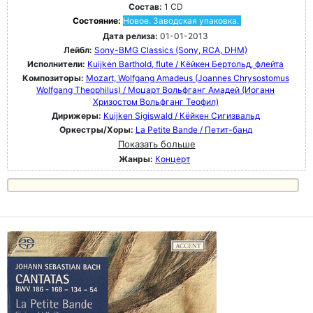
Состав:
1 CD
Состояние:
Новое. Заводская упаковка.
Дата релиза:
01-01-2013
Лейбл:
Sony-BMG Classics (Sony, RCA, DHM)
Исполнители:
Kuijken Barthold, flute / Кёйкен Бертольд, флейта
Композиторы:
Mozart, Wolfgang Amadeus (Joannes Chrysostomus
Wolfgang Theophilus) / Моцарт Вольфганг Амадей (Иоганн
Хризостом Вольфганг Теофил)
Дирижеры:
Kuijken Sigiswald / Кёйкен Сигизвальд
Оркестры/Хоры:
La Petite Bande / Петит-банд
Показать больше
Жанры:
Концерт