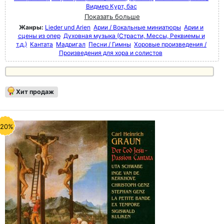
Видмер Курт, бас
Показать больше
Жанры:
Lieder und Arien
Арии / Вокальные миниатюры
Арии и
сцены из опер
Духовная музыка (Страсти, Мессы, Реквиемы и
т.д.)
Кантата
Мадригал
Песни / Гимны
Хоровые произведения /
Произведения для хора и солистов
Хит продаж
-20%