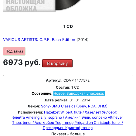
1 CD
VARIOUS ARTISTS: C.P.E. Bach Edition
(2014)
Под заказ
6973 руб.
В корзину
Артикул:
CDVP 1477572
Состав:
1 CD
Состояние:
Новое. Заводская упаковка.
Дата релиза:
01-01-2014
Лейбл:
Sony-BMG Classics (Sony, RCA, DHM)
Исполнители:
Hazelzet Wilbert, flute / Хазелзет Уилберт,
флейта
Ameling Elly, soprano / Амелинг Элли, сопрано
Altmeyer
Theo, tenor / Альтмейер Тео, тенор
Prégardien Christoph, tenor /
Прегардьен Кристоф, тенор
Показать больше