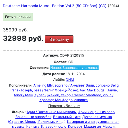
Deutsche Harmonia Mundi-Edition Vol.2 (50 CD-Box) (CD)
(2014)
Есть в наличии
35999
руб.
32998 руб.
В корзину
Артикул:
CDVP 2120915
Состав:
CD
Состояние:
Новое. Заводская упаковка.
Дата релиза:
18-11-2014
Лейбл:
DHM
Исполнители:
Ameling Elly, soprano / Амелинг Элли, сопрано
Selig
Franz-Joseph, bass / Зелиг Франц-Йозеф, бас
MacDougall Jamie,
tenor / МакДаугал Джейми, тенор
Kraemer Manfredo, violin /
Краэмер Манфредо, скрипка
Показать больше
Жанры:
Арии / Вокальные миниатюры
Арии и сцены из опер
Вокальные ансамбли
Вокальный цикл
Духовная музыка
(Страсти, Мессы, Реквиемы и т.д.)
Камерная и инструментальная
музыка
Кантата
Клавесин соло
Концерт
Мадригал
Марши,