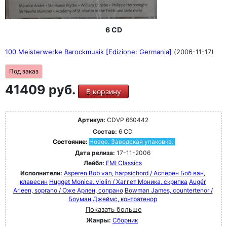
6 CD
100 Meisterwerke Barockmusik [Edizione: Germania]
(2006-11-17)
Под заказ
41409 руб.
В корзину
Артикул:
CDVP 660442
Состав:
6 CD
Состояние:
Новое. Заводская упаковка.
Дата релиза:
17-11-2006
Лейбл:
EMI Classics
Исполнители:
Asperen Bob van, harpsichord / Асперен Боб ван,
клавесин
Hugget Monica, violin / Хаггет Моника, скрипка
Augér
Arleen, soprano / Оже Арлен, сопрано
Bowman James, countertenor /
Боуман Джеймс, контратенор
Показать больше
Жанры:
Сборник