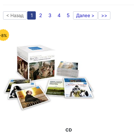
1
2
3
4
5
< Назад
Далее >
>>
-8%
CD