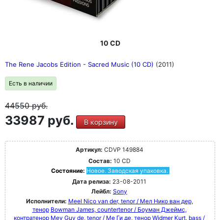
10 CD
The Rene Jacobs Edition - Sacred Music (10 CD)
(2011)
Есть в наличии
44550
руб.
33987 руб.
В корзину
Артикул:
CDVP 149884
Состав:
10 CD
Состояние:
Новое. Заводская упаковка.
Дата релиза:
23-08-2011
Лейбл:
Sony
Исполнители:
Meel Nico van der, tenor / Мел Нико ван дер,
тенор
Bowman James, countertenor / Боуман Джеймс,
контратенор
Mey Guy de, tenor / Ме Ги де, тенор
Widmer Kurt, bass /