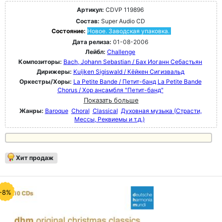
Артикул:
CDVP 119896
Состав:
Super Audio CD
Состояние:
Новое. Заводская упаковка.
Дата релиза:
01-08-2006
Лейбл:
Challenge
Композиторы:
Bach, Johann Sebastian / Бах Иоганн Себастьян
Дирижеры:
Kuijken Sigiswald / Кёйкен Сигизвальд
Оркестры/Хоры:
La Petite Bande / Петит-банд
La Petite Bande
Chorus / Хор ансамбля "Петит-банд"
Показать больше
Жанры:
Baroque
Choral
Classical
Духовная музыка (Страсти,
Мессы, Реквиемы и т.д.)
Хит продаж
-8%