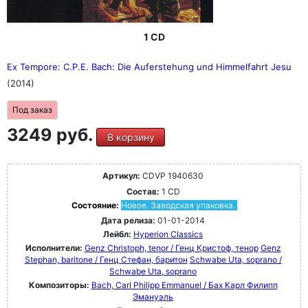
1 CD
Ex Tempore: C.P.E. Bach: Die Auferstehung und Himmelfahrt Jesu
(2014)
Под заказ
3249 руб.
В корзину
Артикул:
CDVP 1940630
Состав:
1 CD
Состояние:
Новое. Заводская упаковка.
Дата релиза:
01-01-2014
Лейбл:
Hyperion Classics
Исполнители:
Genz Christoph, tenor / Генц Кристоф, тенор
Genz
Stephan, baritone / Генц Стефан, баритон
Schwabe Uta, soprano /
Schwabe Uta, soprano
Композиторы:
Bach, Carl Philipp Emmanuel / Бах Карл Филипп
Эмануэль