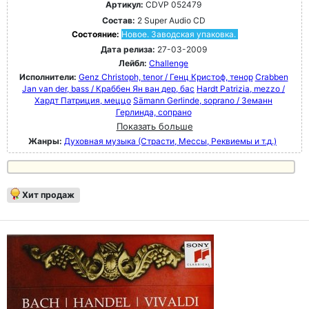
Артикул:
CDVP 052479
Состав:
2 Super Audio CD
Состояние:
Новое. Заводская упаковка.
Дата релиза:
27-03-2009
Лейбл:
Challenge
Исполнители:
Genz Christoph, tenor / Генц Кристоф, тенор
Crabben
Jan van der, bass / Краббен Ян ван дер, бас
Hardt Patrizia, mezzo /
Хардт Патриция, меццо
Sämann Gerlinde, soprano / Земанн
Герлинда, сопрано
Показать больше
Жанры:
Духовная музыка (Страсти, Мессы, Реквиемы и т.д.)
Хит продаж