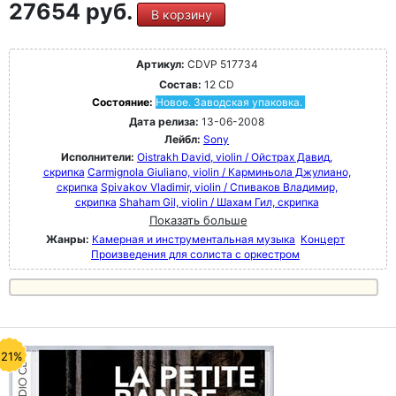
27654 руб.
В корзину
Артикул:
CDVP 517734
Состав:
12 CD
Состояние:
Новое. Заводская упаковка.
Дата релиза:
13-06-2008
Лейбл:
Sony
Исполнители:
Oistrakh David, violin / Ойстрах Давид,
скрипка
Carmignola Giuliano, violin / Карминьола Джулиано,
скрипка
Spivakov Vladimir, violin / Спиваков Владимир,
скрипка
Shaham Gil, violin / Шахам Гил, скрипка
Показать больше
Жанры:
Камерная и инструментальная музыка
Концерт
Произведения для солиста с оркестром
-21%