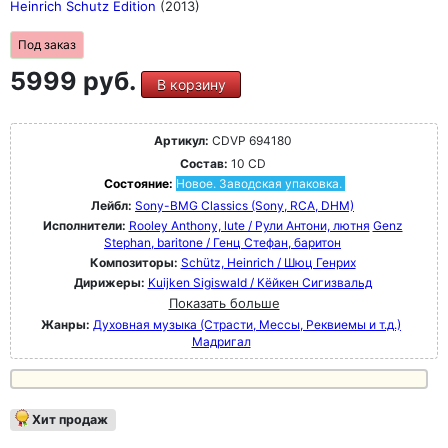
Heinrich Schutz Edition
(2013)
Под заказ
5999 руб.
В корзину
Артикул:
CDVP 694180
Состав:
10 CD
Состояние:
Новое. Заводская упаковка.
Лейбл:
Sony-BMG Classics (Sony, RCA, DHM)
Исполнители:
Rooley Anthony, lute / Рули Антони, лютня
Genz
Stephan, baritone / Генц Стефан, баритон
Композиторы:
Schütz, Heinrich / Шюц Генрих
Дирижеры:
Kuijken Sigiswald / Кёйкен Сигизвальд
Показать больше
Жанры:
Духовная музыка (Страсти, Мессы, Реквиемы и т.д.)
Мадригал
Хит продаж