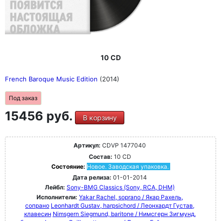
10 CD
French Baroque Music Edition
(2014)
Под заказ
15456 руб.
В корзину
Артикул:
CDVP 1477040
Состав:
10 CD
Состояние:
Новое. Заводская упаковка.
Дата релиза:
01-01-2014
Лейбл:
Sony-BMG Classics (Sony, RCA, DHM)
Исполнители:
Yakar Rachel, soprano / Якар Рахель,
сопрано
Leonhardt Gustav, harpsichord / Леонхардт Густав,
клавесин
Nimsgern Siegmund, baritone / Нимсгерн Зигмунд,