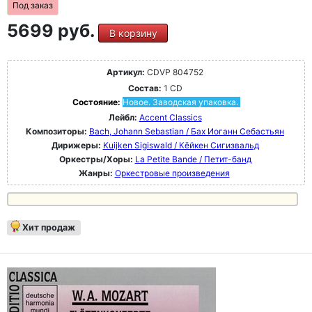
Под заказ
5699 руб.
В корзину
Артикул:
CDVP 804752
Состав:
1 CD
Состояние:
Новое. Заводская упаковка.
Лейбл:
Accent Classics
Композиторы:
Bach, Johann Sebastian / Бах Иоганн Себастьян
Дирижеры:
Kuijken Sigiswald / Кёйкен Сигизвальд
Оркестры/Хоры:
La Petite Bande / Петит-банд
Жанры:
Оркестровые произведения
Хит продаж