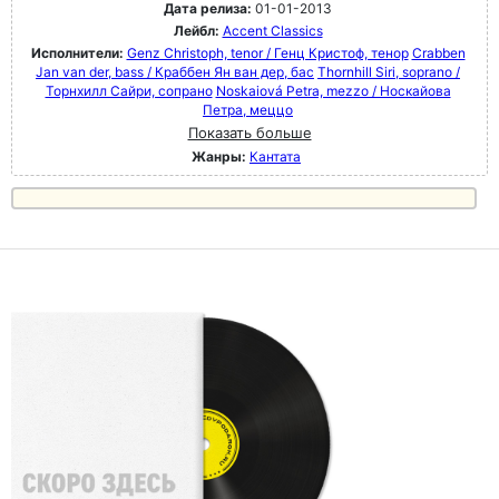
Дата релиза:
01-01-2013
Лейбл:
Accent Classics
Исполнители:
Genz Christoph, tenor / Генц Кристоф, тенор
Crabben
Jan van der, bass / Краббен Ян ван дер, бас
Thornhill Siri, soprano /
Торнхилл Сайри, сопрано
Noskaiová Petra, mezzo / Носкайова
Петра, меццо
Показать больше
Жанры:
Кантата