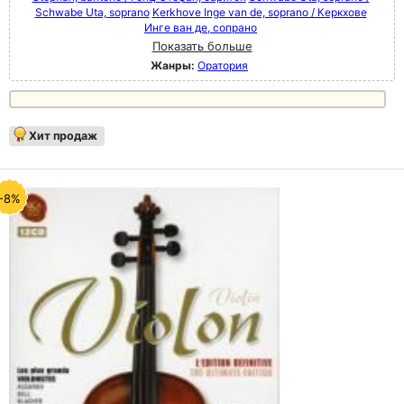
Schwabe Uta, soprano
Kerkhove Inge van de, soprano / Керкхове
Инге ван де, сопрано
Показать больше
Жанры:
Оратория
Хит продаж
-8%