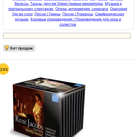
Вальсы, Танцы, другие Оркестровые миниатюры
Музыка к
театральному спектаклю
Опера, интермедия, серената
Оратория
Орган соло
Песни / Гимны
Песни / Романсы
Симфоническая
музыка
Хоровые произведения / Произведения для хора и
солистов
Хит продаж
-24%