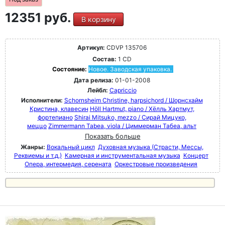
12351 руб.
В корзину
Артикул:
CDVP 135706
Состав:
1 CD
Состояние:
Новое. Заводская упаковка.
Дата релиза:
01-01-2008
Лейбл:
Capriccio
Исполнители:
Schornsheim Christine, harpsichord / Шорнсхайм
Кристина, клавесин
Höll Hartmut, piano / Хёлль Хартмут,
фортепиано
Shirai Mitsuko, mezzo / Сирай Мицуко,
меццо
Zimmermann Tabea, viola / Циммерман Табеа, альт
Показать больше
Жанры:
Вокальный цикл
Духовная музыка (Страсти, Мессы,
Реквиемы и т.д.)
Камерная и инструментальная музыка
Концерт
Опера, интермедия, серената
Оркестровые произведения