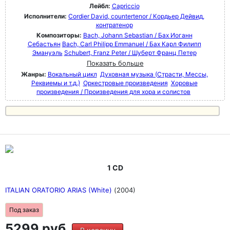
Лейбл:
Capriccio
Исполнители:
Cordier David, countertenor / Кордьер Дейвид,
контратенор
Композиторы:
Bach, Johann Sebastian / Бах Иоганн
Себастьян
Bach, Carl Philipp Emmanuel / Бах Карл Филипп
Эмануэль
Schubert, Franz Peter / Шуберт Франц Петер
Показать больше
Жанры:
Вокальный цикл
Духовная музыка (Страсти, Мессы,
Реквиемы и т.д.)
Оркестровые произведения
Хоровые
произведения / Произведения для хора и солистов
1 CD
ITALIAN ORATORIO ARIAS (White)
(2004)
Под заказ
5299 руб.