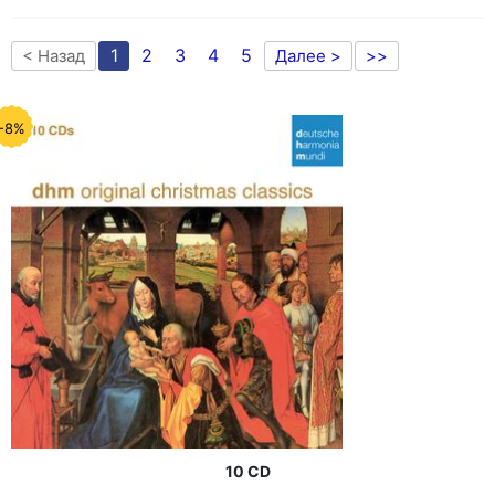
1
2
3
4
5
< Назад
Далее >
>>
-8%
10 CD