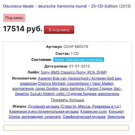
Discoteca Ideale - deutsche harmonia mundi - 25-CD-Edition
(2013)
Под заказ
17514 руб.
В корзину
Артикул:
CDVP 660076
Состав:
1 CD
Состояние:
Новое. Заводская упаковка.
Дата релиза:
01-01-2013
Лейбл:
Sony-BMG Classics (Sony, RCA, DHM)
Исполнители:
Asperen Bob van, harpsichord / Асперен Боб ван,
клавесин
Chance Michael, countertenor / Чанс Майкл,
контратенор
Jones Gordon, bass-baritone / Джонс Гордон, бас-
баритон
Suzuki Hidemi, cello / Судзуки Хидэми, виолончель
Показать больше
Жанры:
Духовная музыка (Страсти, Мессы, Реквиемы и т.д.)
Камерная и инструментальная музыка
Клавесин соло
Концерт
Опера, интермедия, серената
Симфоническая музыка
Увертюра