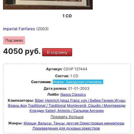
1 CD
Imperial Fanfares
(2003)
Под заказ
4050 руб.
В корзину
Артикул:
CDVP 127444
Состав:
1 CD
Состояние:
Новое. Заводская упаковка.
Дата релиза:
01-01-2003
Лейбл:
Naxos Classics
Композиторы:
Biber, Heinrich Ignaz Franz von / Бибер Генрих Игнац
Франц фон
Traditional / Traditional
Monteverdi, Claudio / Монтеверди
Клаудио
Salieri, Antonio / Сальери Антонио
Показать больше
Жанры:
Марши, Вальсы, Танцы, другие Оркестровые миниатюры
Произведения для духовых оркестров