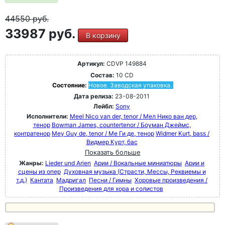
44550
руб.
33987 руб.
В корзину
Артикул:
CDVP 149884
Состав:
10 CD
Состояние:
Новое. Заводская упаковка.
Дата релиза:
23-08-2011
Лейбл:
Sony
Исполнители:
Meel Nico van der, tenor / Мел Нико ван дер,
тенор
Bowman James, countertenor / Боуман Джеймс,
контратенор
Mey Guy de, tenor / Ме Ги де, тенор
Widmer Kurt, bass /
Видмер Курт, бас
Показать больше
Жанры:
Lieder und Arien
Арии / Вокальные миниатюры
Арии и
сцены из опер
Духовная музыка (Страсти, Мессы, Реквиемы и
т.д.)
Кантата
Мадригал
Песни / Гимны
Хоровые произведения /
Произведения для хора и солистов