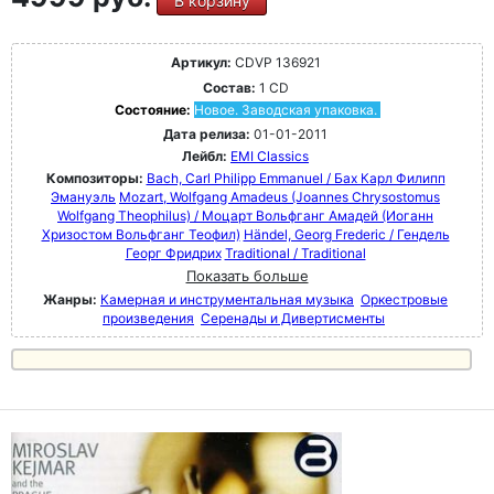
В корзину
Артикул:
CDVP 136921
Состав:
1 CD
Состояние:
Новое. Заводская упаковка.
Дата релиза:
01-01-2011
Лейбл:
EMI Classics
Композиторы:
Bach, Carl Philipp Emmanuel / Бах Карл Филипп
Эмануэль
Mozart, Wolfgang Amadeus (Joannes Chrysostomus
Wolfgang Theophilus) / Моцарт Вольфганг Амадей (Иоганн
Хризостом Вольфганг Теофил)
Händel, Georg Frederic / Гендель
Георг Фридрих
Traditional / Traditional
Показать больше
Жанры:
Камерная и инструментальная музыка
Оркестровые
произведения
Серенады и Дивертисменты