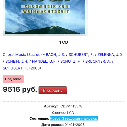
1 CD
Choral Music (Sacred) - BACH, J.S. / SCHUBERT, F. / ZELENKA, J.D.
/ SCHEIN, J.H. / HANDEL, G.F. / SCHUTZ, H. / BRUCKNER, A. /
SCHUBERT, F.
(2003)
Под заказ
9516 руб.
В корзину
Артикул:
CDVP 115578
Состав:
1 CD
Состояние:
Новое. Заводская упаковка.
Дата релиза:
01-01-2003