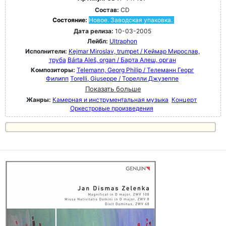
Состав:
CD
Состояние:
Новое. Заводская упаковка.
Дата релиза:
10-03-2005
Лейбл:
Ultraphon
Исполнители:
Kejmar Miroslav, trumpet / Кеймар Мирослав,
труба
Bárta Aleš, organ / Барта Алеш, орган
Композиторы:
Telemann, Georg Philip / Телеманн Георг
Филипп
Torelli, Giuseppe / Торелли Джузеппе
Показать больше
Жанры:
Камерная и инструментальная музыка
Концерт
Оркестровые произведения