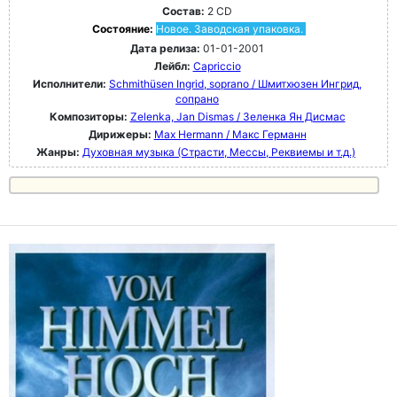
Состав:
2 CD
Состояние:
Новое. Заводская упаковка.
Дата релиза:
01-01-2001
Лейбл:
Capriccio
Исполнители:
Schmithüsen Ingrid, soprano / Шмитхюзен Ингрид,
сопрано
Композиторы:
Zelenka, Jan Dismas / Зеленка Ян Дисмас
Дирижеры:
Max Hermann / Макс Германн
Жанры:
Духовная музыка (Страсти, Мессы, Реквиемы и т.д.)