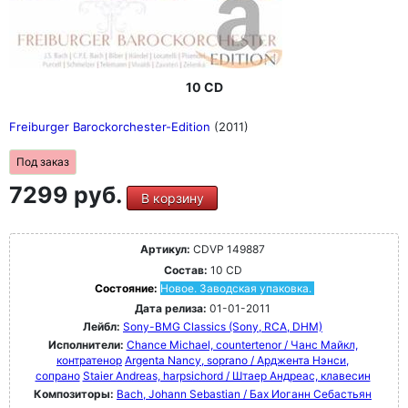
10 CD
Freiburger Barockorchester-Edition
(2011)
Под заказ
7299 руб.
В корзину
Артикул:
CDVP 149887
Состав:
10 CD
Состояние:
Новое. Заводская упаковка.
Дата релиза:
01-01-2011
Лейбл:
Sony-BMG Classics (Sony, RCA, DHM)
Исполнители:
Chance Michael, countertenor / Чанс Майкл,
контратенор
Argenta Nancy, soprano / Арджента Нэнси,
сопрано
Staier Andreas, harpsichord / Штаер Андреас, клавесин
Композиторы:
Bach, Johann Sebastian / Бах Иоганн Себастьян