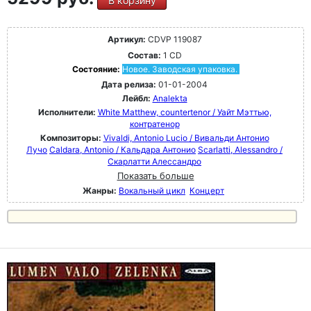
В корзину
Артикул:
CDVP 119087
Состав:
1 CD
Состояние:
Новое. Заводская упаковка.
Дата релиза:
01-01-2004
Лейбл:
Analekta
Исполнители:
White Matthew, countertenor / Уайт Мэттью,
контратенор
Композиторы:
Vivaldi, Antonio Lucio / Вивальди Антонио
Лучо
Caldara, Antonio / Кальдара Антонио
Scarlatti, Alessandro /
Скарлатти Алессандро
Показать больше
Жанры:
Вокальный цикл
Концерт