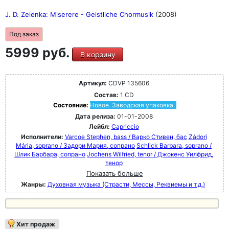
J. D. Zelenka: Miserere - Geistliche Chormusik
(2008)
Под заказ
5999 руб.
В корзину
Артикул:
CDVP 135606
Состав:
1 CD
Состояние:
Новое. Заводская упаковка.
Дата релиза:
01-01-2008
Лейбл:
Capriccio
Исполнители:
Varcoe Stephen, bass / Варко Стивен, бас
Zádori
Mária, soprano / Задори Мария, сопрано
Schlick Barbara, soprano /
Шлик Барбара, сопрано
Jochens Wilfried, tenor / Джокенс Уилфрид,
тенор
Показать больше
Жанры:
Духовная музыка (Страсти, Мессы, Реквиемы и т.д.)
Хит продаж