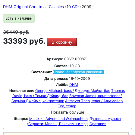
DHM Original Christmas Classics (10 CD)
(2009)
Есть в наличии
36449
руб.
33393 руб.
В корзину
Артикул:
CDVP 099871
Состав:
10 CD
Состояние:
Новое. Заводская упаковка.
Дата релиза:
16-10-2009
Лейбл:
DHM
Исполнители:
George Michael, bass / Джордж Майкл, бас
Thomas
David, bass / Томас Дейвид, бас
Bowman James, countertenor /
Боуман Джеймс, контратенор
Altmeyer Theo, tenor / Альтмейер
Тео, тенор
Показать больше
Жанры:
Musik zu Advent und Weihnachten
Духовная музыка
(Страсти, Мессы, Реквиемы и т.д.)
Оратория