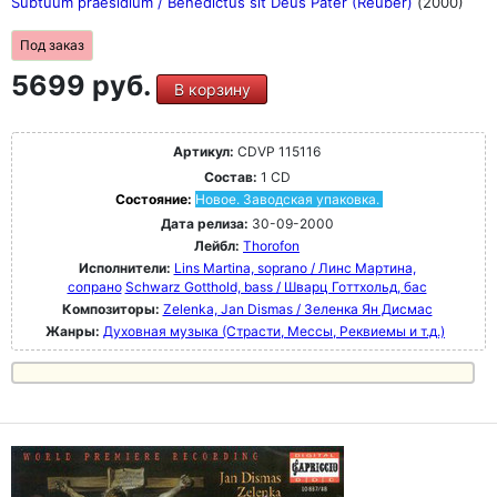
Subtuum praesidium / Benedictus sit Deus Pater (Reuber)
(2000)
Под заказ
5699 руб.
В корзину
Артикул:
CDVP 115116
Состав:
1 CD
Состояние:
Новое. Заводская упаковка.
Дата релиза:
30-09-2000
Лейбл:
Thorofon
Исполнители:
Lins Martina, soprano / Линс Мартина,
сопрано
Schwarz Gotthold, bass / Шварц Готтхольд, бас
Композиторы:
Zelenka, Jan Dismas / Зеленка Ян Дисмас
Жанры:
Духовная музыка (Страсти, Мессы, Реквиемы и т.д.)