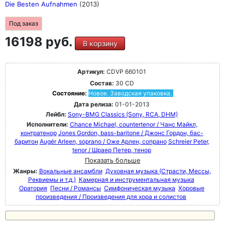
Die Besten Aufnahmen
(2013)
Под заказ
16198 руб.
В корзину
Артикул:
CDVP 660101
Состав:
30 CD
Состояние:
Новое. Заводская упаковка.
Дата релиза:
01-01-2013
Лейбл:
Sony-BMG Classics (Sony, RCA, DHM)
Исполнители:
Chance Michael, countertenor / Чанс Майкл,
контратенор
Jones Gordon, bass-baritone / Джонс Гордон, бас-
баритон
Augér Arleen, soprano / Оже Арлен, сопрано
Schreier Peter,
tenor / Шраер Петер, тенор
Показать больше
Жанры:
Вокальные ансамбли
Духовная музыка (Страсти, Мессы,
Реквиемы и т.д.)
Камерная и инструментальная музыка
Оратория
Песни / Романсы
Симфоническая музыка
Хоровые
произведения / Произведения для хора и солистов