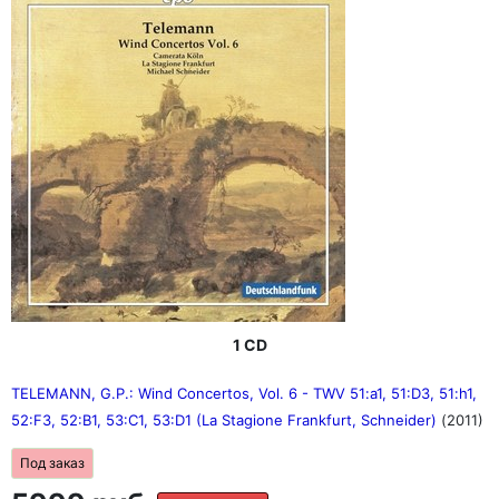
1 CD
TELEMANN, G.P.: Wind Concertos, Vol. 6 - TWV 51:a1, 51:D3, 51:h1,
52:F3, 52:B1, 53:C1, 53:D1 (La Stagione Frankfurt, Schneider)
(2011)
Под заказ