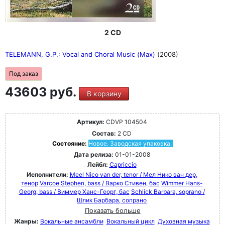
2 CD
TELEMANN, G.P.: Vocal and Choral Music (Max)
(2008)
Под заказ
43603 руб.
В корзину
Артикул:
CDVP 104504
Состав:
2 CD
Состояние:
Новое. Заводская упаковка.
Дата релиза:
01-01-2008
Лейбл:
Capriccio
Исполнители:
Meel Nico van der, tenor / Мел Нико ван дер,
тенор
Varcoe Stephen, bass / Варко Стивен, бас
Wimmer Hans-
Georg, bass / Виммер Ханс-Георг, бас
Schlick Barbara, soprano /
Шлик Барбара, сопрано
Показать больше
Жанры:
Вокальные ансамбли
Вокальный цикл
Духовная музыка