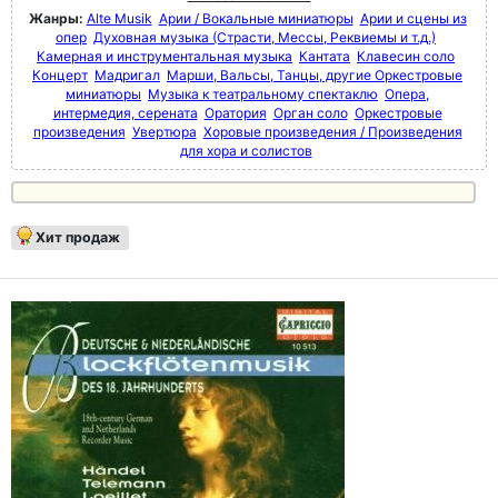
Жанры:
Alte Musik
Арии / Вокальные миниатюры
Арии и сцены из
опер
Духовная музыка (Страсти, Мессы, Реквиемы и т.д.)
Камерная и инструментальная музыка
Кантата
Клавесин соло
Концерт
Мадригал
Марши, Вальсы, Танцы, другие Оркестровые
миниатюры
Музыка к театральному спектаклю
Опера,
интермедия, серената
Оратория
Орган соло
Оркестровые
произведения
Увертюра
Хоровые произведения / Произведения
для хора и солистов
Хит продаж