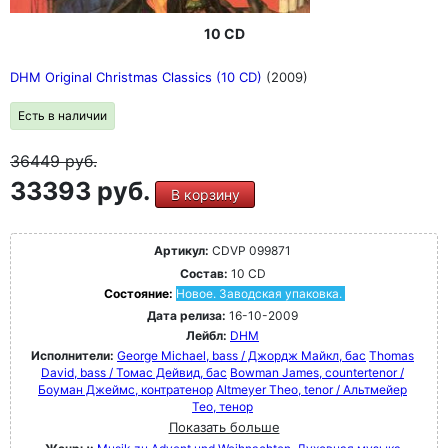
10 CD
DHM Original Christmas Classics (10 CD)
(2009)
Есть в наличии
36449
руб.
33393 руб.
В корзину
Артикул:
CDVP 099871
Состав:
10 CD
Состояние:
Новое. Заводская упаковка.
Дата релиза:
16-10-2009
Лейбл:
DHM
Исполнители:
George Michael, bass / Джордж Майкл, бас
Thomas
David, bass / Томас Дейвид, бас
Bowman James, countertenor /
Боуман Джеймс, контратенор
Altmeyer Theo, tenor / Альтмейер
Тео, тенор
Показать больше