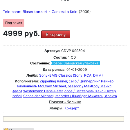
Telemann: Blaserkonzert - Camerata Koln
(2009)
Под заказ
4999 руб.
В корзину
Артикул:
CDVP 099804
Состав:
1 CD
Состояние:
Новое. Заводская упаковка.
Дата релиза:
01-01-2009
Лейбл:
Sony-BMG Classics (Sony, RCA, DHM)
Исполнители:
Zipperling Rainer, cello / Ципперлинг Райнер,
виолончель
McCraw Michael, bassoon / МакКроу Майкл,
фагот
Westermann Hans-Peter, oboe / Вестерман Ханс-Петер,
гобой
Schneider Michael, recorder / Шнайдер Микаэль, флейта
Показать больше
Жанры:
Концерт