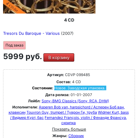
4 CD
Tresors Du Baroque - Various
(2007)
Под заказ
5999 руб.
В корзину
Артикул:
CDVP 099485
Состав:
4 CD
Состояние:
Новое. Заводская упаковка.
Дата релиза:
01-01-2007
Лейбл:
Sony-BMG Classics (Sony, RCA, DHM)
Исполнители:
Asperen Bob van, harpsichord / Асперен Боб ван,
клавесин
Touvron Guy, trumpet / Туврон Ги, труба
Widmer Kurt, bass
/ Видмер Курт, бас
Fernandez François, violin / Фенанде Франсуа,
скрипка
Показать больше
Жанры:
Сборник