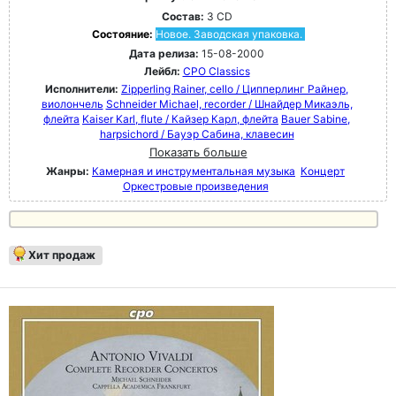
Состав:
3 CD
Состояние:
Новое. Заводская упаковка.
Дата релиза:
15-08-2000
Лейбл:
CPO Classics
Исполнители:
Zipperling Rainer, cello / Ципперлинг Райнер,
виолончель
Schneider Michael, recorder / Шнайдер Микаэль,
флейта
Kaiser Karl, flute / Кайзер Карл, флейта
Bauer Sabine,
harpsichord / Бауэр Сабина, клавесин
Показать больше
Жанры:
Камерная и инструментальная музыка
Концерт
Оркестровые произведения
Хит продаж