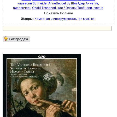
клавесин
Schneider Annette, cello / Шнайдер Аннетте,
виолончель
Ozaki Toshonori, lute / Одзаки Тосёнори, лютня
Показать больше
Жанры:
Камерная и инструментальная музыка
Хит продаж