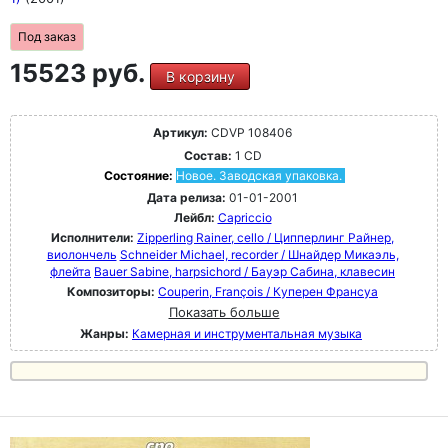
Под заказ
15523 руб.
В корзину
Артикул:
CDVP 108406
Состав:
1 CD
Состояние:
Новое. Заводская упаковка.
Дата релиза:
01-01-2001
Лейбл:
Capriccio
Исполнители:
Zipperling Rainer, cello / Ципперлинг Райнер,
виолончель
Schneider Michael, recorder / Шнайдер Микаэль,
флейта
Bauer Sabine, harpsichord / Бауэр Сабина, клавесин
Композиторы:
Couperin, François / Куперен Франсуа
Показать больше
Жанры:
Камерная и инструментальная музыка