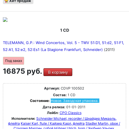
Хит продаж
1 CD
TELEMANN, G.P.: Wind Concertos, Vol. 5 - TWV 51:D1, 51:d2, 51:F1,
52:A1, 52:e2, 52:Es1 (La Stagione Frankfurt, Schneider)
(2011)
Под заказ
16875 руб.
В корзину
Артикул:
CDVP 100502
Состав:
1 CD
Состояние:
Новое. Заводская упаковка.
Дата релиза:
01-01-2011
Лейбл:
CPO Classics
Исполнители:
Schneider Michael, recorder / Шнайдер Микаэль,
флейта
Kaiser Karl, flute / Кайзер Карл, флейта
Stadler Martin, oboe /
Стадлер Мартин, гобой
Hübner Ulrich, horn / Хюбнер Ульрих,