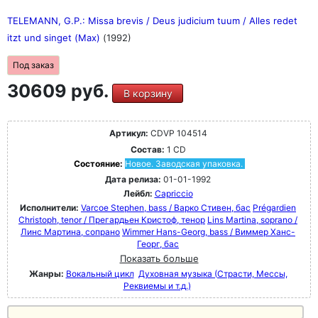
TELEMANN, G.P.: Missa brevis / Deus judicium tuum / Alles redet
itzt und singet (Max)
(1992)
Под заказ
30609 руб.
В корзину
Артикул:
CDVP 104514
Состав:
1 CD
Состояние:
Новое. Заводская упаковка.
Дата релиза:
01-01-1992
Лейбл:
Capriccio
Исполнители:
Varcoe Stephen, bass / Варко Стивен, бас
Prégardien
Christoph, tenor / Прегардьен Кристоф, тенор
Lins Martina, soprano /
Линс Мартина, сопрано
Wimmer Hans-Georg, bass / Виммер Ханс-
Георг, бас
Показать больше
Жанры:
Вокальный цикл
Духовная музыка (Страсти, Мессы,
Реквиемы и т.д.)