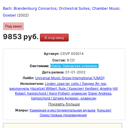
Bach: Brandenburg Concertos; Orchestral Suites; Chamber Music.
Goebel
(2002)
Под заказ
9853 руб.
В корзину
Артикул:
CDVP 005014
Состав:
8 CD
Состояние:
Новое. Заводская упаковка.
Дата релиза:
01-01-2002
Лейбл:
Universal Music Group International (UMGI)
Исполнители:
Linden Jaap ter, cello / Линден Яп тер,
виолончель
Hazelzet Wilbert, flute / Хазелзет Уилберт, флейта
Hill
Robert, harpsichord / Хилл Роберт, клавесин
Staier Andreas,
harpsichord / Штаер Андреас, клавесин
Показать больше
Жанры:
Камерная и инструментальная музыка
Концерт
Оркестровые произведения