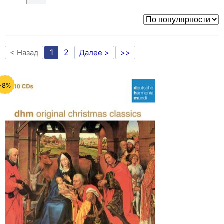
1
2
< Назад
Далее >
>>
-8%