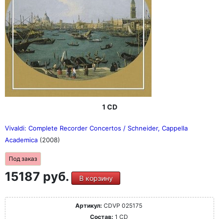
1 CD
Vivaldi: Complete Recorder Concertos / Schneider, Cappella
Academica
(2008)
Под заказ
15187 руб.
В корзину
Артикул:
CDVP 025175
Состав:
1 CD