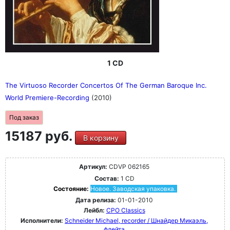
1 CD
The Virtuoso Recorder Concertos Of The German Baroque Inc.
World Premiere-Recording
(2010)
Под заказ
15187 руб.
В корзину
Артикул:
CDVP 062165
Состав:
1 CD
Состояние:
Новое. Заводская упаковка.
Дата релиза:
01-01-2010
Лейбл:
CPO Classics
Исполнители:
Schneider Michael, recorder / Шнайдер Микаэль,
флейта