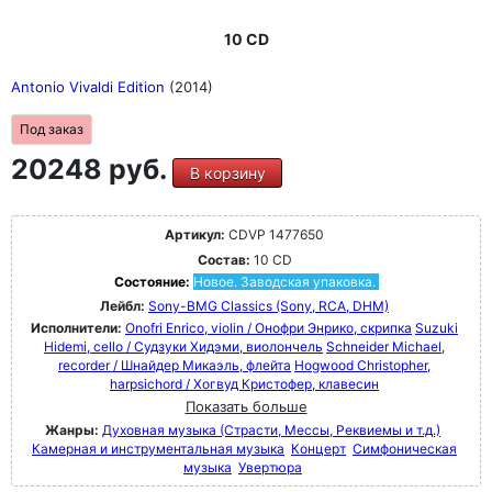
10 CD
Antonio Vivaldi Edition
(2014)
Под заказ
20248 руб.
В корзину
Артикул:
CDVP 1477650
Состав:
10 CD
Состояние:
Новое. Заводская упаковка.
Лейбл:
Sony-BMG Classics (Sony, RCA, DHM)
Исполнители:
Onofri Enrico, violin / Онофри Энрико, скрипка
Suzuki
Hidemi, cello / Судзуки Хидэми, виолончель
Schneider Michael,
recorder / Шнайдер Микаэль, флейта
Hogwood Christopher,
harpsichord / Хогвуд Кристофер, клавесин
Показать больше
Жанры:
Духовная музыка (Страсти, Мессы, Реквиемы и т.д.)
Камерная и инструментальная музыка
Концерт
Симфоническая
музыка
Увертюра