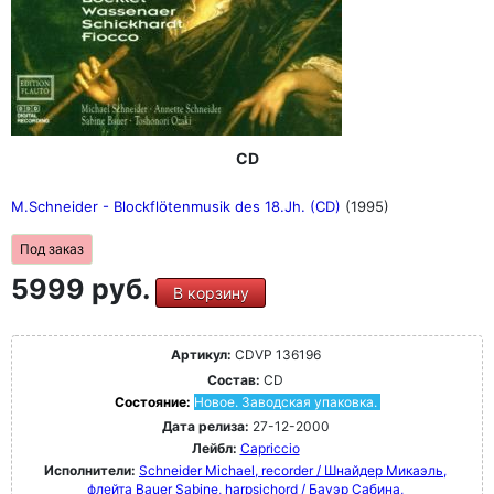
CD
M.Schneider - Blockflötenmusik des 18.Jh. (CD)
(1995)
Под заказ
5999 руб.
В корзину
Артикул:
CDVP 136196
Состав:
CD
Состояние:
Новое. Заводская упаковка.
Дата релиза:
27-12-2000
Лейбл:
Capriccio
Исполнители:
Schneider Michael, recorder / Шнайдер Микаэль,
флейта
Bauer Sabine, harpsichord / Бауэр Сабина,