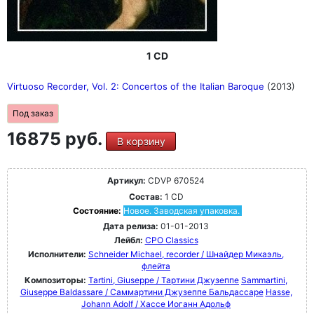
1 CD
Virtuoso Recorder, Vol. 2: Concertos of the Italian Baroque
(2013)
Под заказ
16875 руб.
В корзину
Артикул:
CDVP 670524
Состав:
1 CD
Состояние:
Новое. Заводская упаковка.
Дата релиза:
01-01-2013
Лейбл:
CPO Classics
Исполнители:
Schneider Michael, recorder / Шнайдер Микаэль,
флейта
Композиторы:
Tartini, Giuseppe / Тартини Джузеппе
Sammartini,
Giuseppe Baldassare / Саммартини Джузеппе Бальдассаре
Hasse,
Johann Adolf / Хассе Иоганн Адольф