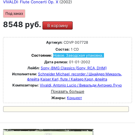
VIVALDI: Flute Concerti Op. X
(2002)
Под заказ
8548 руб.
В корзину
Артикул:
CDVP 007728
Состав:
1 CD
Состояние:
Новое. Заводская упаковка.
Дата релиза:
01-01-2002
Лейбл:
Sony-BMG Classics (Sony, RCA, DHM)
Исполнители:
Schneider Michael, recorder / Шнайдер Микаэль,
флейта
Kaiser Karl, flute / Кайзер Карл, флейта
Композиторы:
Vivaldi, Antonio Lucio / Вивальди Антонио Лучо
Показать больше
Жанры:
Концерт